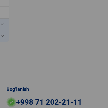
eyboard_arrow_down
eyboard_arrow_down
Bog‘lanish
+998 71 202-21-11