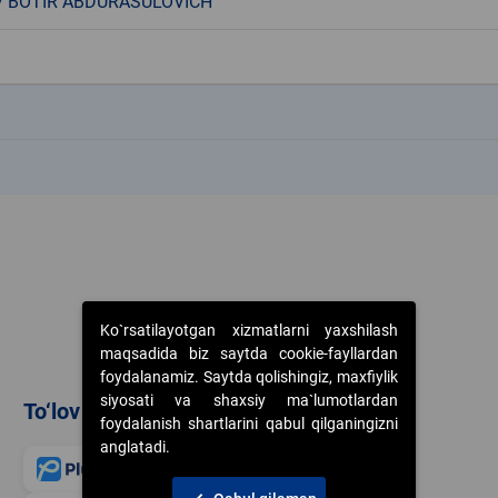
V BOTIR ABDURASULOVICH
k
k
Ko`rsatilayotgan xizmatlarni yaxshilash
maqsadida biz saytda cookie-fayllardan
foydalanamiz. Saytda qolishingiz, maxfiylik
siyosati va shaxsiy ma`lumotlardan
To‘lov usullari
foydalanish shartlarini qabul qilganingizni
anglatadi.