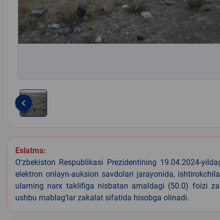
keyboard_arrow_left
Item
1
of
Eslatma:
1
O‘zbekiston Respublikasi Prezidentining 19.04.2024-yild
elektron onlayn-auksion savdolari jarayonida, ishtirokchi
ularning narx taklifiga nisbatan amaldagi (50.0) foizi z
ushbu mablag‘lar zakalat sifatida hisobga olinadi.