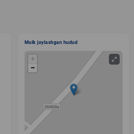
Mulk joylashgan hudud
+
−