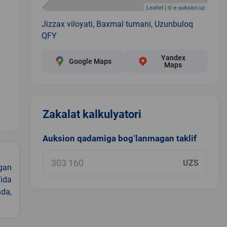
Leaflet
| ©
e-auksion.uz
Jizzax viloyati, Baxmal tumani, Uzunbuloq
QFY
Yandex
Google Maps
Maps
1
Zakalat kalkulyatori
Auksion qadamiga bog‘lanmagan taklif
UZS
igan
ida
nda,