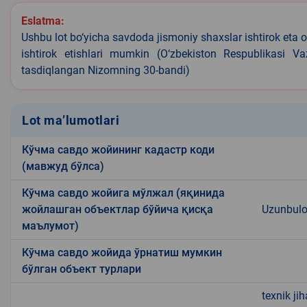
Eslatma:
Ushbu lot bo‘yicha savdoda jismoniy shaxslar ishtirok eta o
ishtirok etishlari mumkin (O‘zbekiston Respublikasi V
tasdiqlangan Nizomning 30-bandi)
Lot ma’lumotlari
Кўчма савдо жойининг кадастр коди
(мавжуд бўлса)
Кўчма савдо жойига мўлжал (яқинида
жойлашган объектлар бўйича қисқа
Uzunbulo
маълумот)
Кўчма савдо жойида ўрнатиш мумкин
бўлган объект турлари
texnik ji