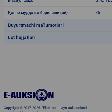
Масъул шахс
G`AZIYE
Қанча муддатга берилиши (ой)
36
Buyurtmachi ma’lumotlari
Lot hujjatlari
Copyright © 2017-2026. "Elektron onlayn-auksionlarni