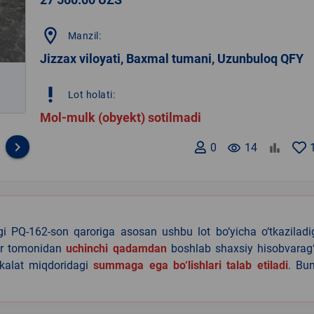
location_on
Manzil:
Jizzax viloyati, Baxmal tumani, Uzunbuloq QFY
priority_high
Lot holati:
Mol-mulk (obyekt) sotilmadi
keyboard_arrow_right
0
remove_red_eye
14
agi PQ-162-son qaroriga asosan ushbu lot bo‘yicha o‘tkazilad
lar tomonidan
uchinchi qadamdan
boshlab shaxsiy hisobvarag‘
akalat miqdoridagi
summaga ega bo‘lishlari talab etiladi
. Bu