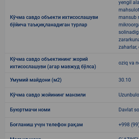
yengil al
mahsulotl
Кўчма савдо объекти ихтисослашуви
mansub ma
бўйича таъқиқланадиган турлар
mikroorg
solinadig
zararkun
zaharlar,
Кўчма савдо объектининг жорий
oziq va 
ихтисослашуви (агар мавжуд бўлса)
Умумий майдони (м2)
30.10
Кўчма савдо жойининг манзили
Uzunbul
Буюртмачи номи
Davlat so
Боғланиш учун телефон рақам
+998 (99