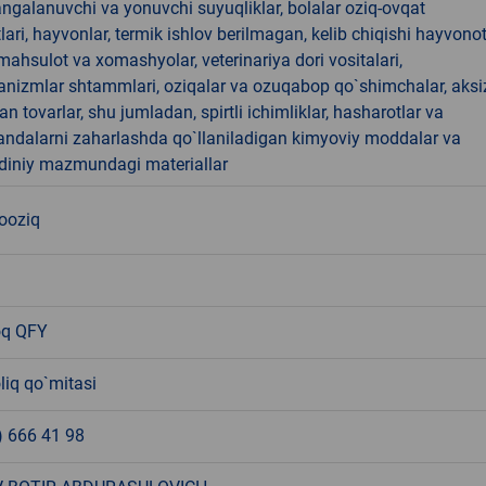
angalanuvchi va yonuvchi suyuqliklar, bolalar oziq-ovqat
ari, hayvonlar, termik ishlov berilmagan, kelib chiqishi hayvono
hsulot va xomashyolar, veterinariya dori vositalari,
anizmlar shtammlari, oziqalar va ozuqabop qo`shimchalar, aksi
an tovarlar, shu jumladan, spirtli ichimliklar, hasharotlar va
andalarni zaharlashda qo`llaniladigan kimyoviy moddalar va
 diniy mazmundagi materiallar
nooziq
oq QFY
liq qo`mitasi
) 666 41 98