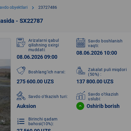
chevron_right
avdo obyektlari
23727486
qasida - SX22787
Arizalarni qabul
Savdo boshlanish
qilishning oxirgi
vaqti:
muddati:
08.06.2026 10:00
08.06.2026 09:00
Zakalat puli miqdori
Boshlang‘ich narxi:
(50%)
:
275 600.00 UZS
137 800.00 UZS
Savdo o‘tkazish
Savdo o‘tkazish turi:
uslubi:
Auksion
Oshirib borish
Birinchi qadam
format_list_numbered
bahosi(10%):
27 560.00 UZS