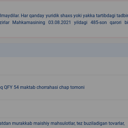
lmaydilar. Har qanday yuridik shaxs yoki yakka tartibdagi tadbi
azirlar Mahkamasining 03.08.2021 yildagi 485-son qarori bi
k
q QFY 54 maktab chorrahasi chap tomoni
hatdan murakkab maishiy mahsulotlar, tez buziladigan tovarlar,