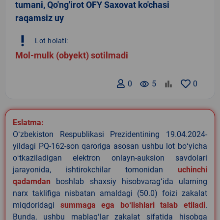
tumani, Qo'ng'irot OFY Saxovat ko'chasi
raqamsiz uy
priority_high
Lot holati:
Mol-mulk (obyekt) sotilmadi
0
remove_red_eye
5
0
Eslatma:
Oʻzbekiston Respublikasi Prezidentining 19.04.2024-
yildagi PQ-162-son qaroriga asosan ushbu lot boʻyicha
oʻtkaziladigan elektron onlayn-auksion savdolari
jarayonida, ishtirokchilar tomonidan
uchinchi
qadamdan
boshlab shaxsiy hisobvaragʻida ularning
narx taklifiga nisbatan amaldagi (50.0) foizi zakalat
miqdoridagi
summaga ega boʻlishlari talab etiladi
.
Bunda, ushbu mablagʻlar zakalat sifatida hisobga