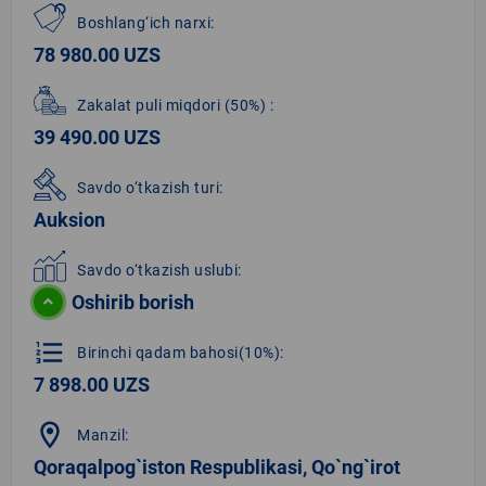
Boshlang‘ich narxi:
78 980.00 UZS
Zakalat puli miqdori
(50%)
:
39 490.00 UZS
Savdo o‘tkazish turi:
Auksion
Savdo o‘tkazish uslubi:
Oshirib borish
format_list_numbered
Birinchi qadam bahosi(10%):
7 898.00 UZS
location_on
Manzil:
Qoraqalpog`iston Respublikasi, Qo`ng`irot