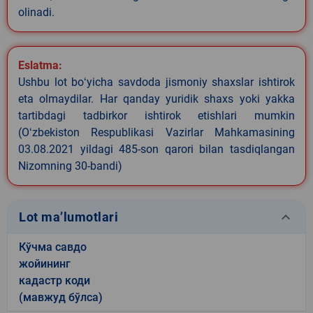
olinadi.
Eslatma:
Ushbu lot boʻyicha savdoda jismoniy shaxslar ishtirok
eta olmaydilar. Har qanday yuridik shaxs yoki yakka
tartibdagi tadbirkor ishtirok etishlari mumkin
(Oʻzbekiston Respublikasi Vazirlar Mahkamasining
03.08.2021 yildagi 485-son qarori bilan tasdiqlangan
Nizomning 30-bandi)
keyboard_arrow_down
Lot ma’lumotlari
Кўчма савдо
жойининг
кадастр коди
(мавжуд бўлса)