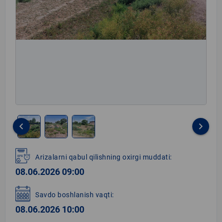
keyboard_arrow_left
keyboard_arrow_right
Item
1
Arizalarni qabul qilishning oxirgi muddati:
of
08.06.2026 09:00
3
Savdo boshlanish vaqti:
08.06.2026 10:00