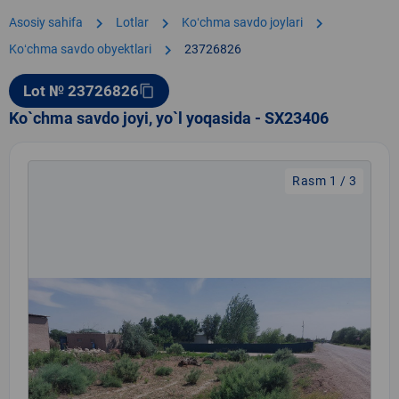
chevron_right
chevron_right
chevron_right
Asosiy sahifa
Lotlar
Koʻchma savdo joylari
chevron_right
Koʻchma savdo obyektlari
23726826
Lot № 23726826
content_copy
Ko`chma savdo joyi, yo`l yoqasida - SX23406
Rasm 1 / 3