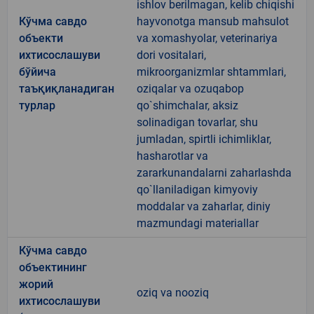
ishlov berilmagan, kelib chiqishi
Кўчма савдо
hayvonotga mansub mahsulot
объекти
va xomashyolar, veterinariya
ихтисослашуви
dori vositalari,
бўйича
mikroorganizmlar shtammlari,
таъқиқланадиган
oziqalar va ozuqabop
турлар
qo`shimchalar, aksiz
solinadigan tovarlar, shu
jumladan, spirtli ichimliklar,
hasharotlar va
zararkunandalarni zaharlashda
qo`llaniladigan kimyoviy
moddalar va zaharlar, diniy
mazmundagi materiallar
Кўчма савдо
объектининг
жорий
oziq va nooziq
ихтисослашуви