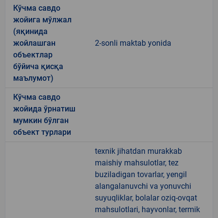
Кўчма савдо
жойига мўлжал
(яқинида
жойлашган
2-sonli maktab yonida
объектлар
бўйича қисқа
маълумот)
Кўчма савдо
жойида ўрнатиш
мумкин бўлган
объект турлари
texnik jihatdan murakkab
maishiy mahsulotlar, tez
buziladigan tovarlar, yengil
alangalanuvchi va yonuvchi
suyuqliklar, bolalar oziq-ovqat
mahsulotlari, hayvonlar, termik