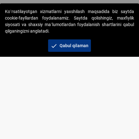
Ko`rsatilayotgan xizmatlarni yaxshilash maqsadida biz saytda
cookie-fayllardan foydalanamiz. Saytda qolishingiz, maxfiylik
siyosati va shaxsiy ma`lumotlardan foydalanish shartlarini qabul
qilganingizni anglatadi.
Copyright © 2017-2026. "Elektron onlayn-auksionlarni
tashkil etish" AJ. Barcha huquqlar himoyalangan
check
Qabul qilaman
To‘lov usullari
Bog‘lanish