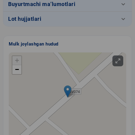
keyboard_arrow_down
Buyurtmachi ma’lumotlari
keyboard_arrow_down
Lot hujjatlari
Mulk joylashgan hudud
+
−