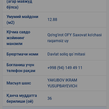
(агар мавжуд
бўлса)
Умумий майдони
12.88
(м2)
Кўчма савдо
Qo'ng'irot OFY Saxovat ko'chasi
жойининг
raqamsiz uy
манзили
Буюртмачи номи
Davlat soliq qo`mitasi
Боғланиш учун
+998 (94) 149 49 11
телефон рақам
YAKUBOV IKRAM
Масъул шахс
YUSUPBAYEVICH
Қанча муддатга
36
берилиши (ой)