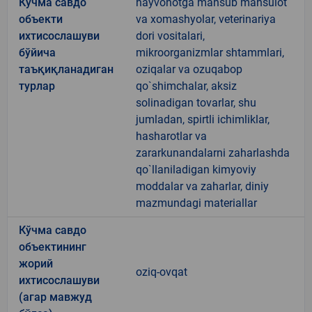
Кўчма савдо
hayvonotga mansub mahsulot
объекти
va xomashyolar, veterinariya
ихтисослашуви
dori vositalari,
бўйича
mikroorganizmlar shtammlari,
таъқиқланадиган
oziqalar va ozuqabop
турлар
qo`shimchalar, aksiz
solinadigan tovarlar, shu
jumladan, spirtli ichimliklar,
hasharotlar va
zararkunandalarni zaharlashda
qo`llaniladigan kimyoviy
moddalar va zaharlar, diniy
mazmundagi materiallar
Кўчма савдо
объектининг
жорий
oziq-ovqat
ихтисослашуви
(агар мавжуд