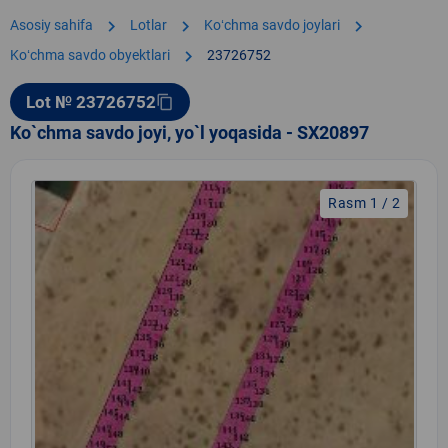
chevron_right
chevron_right
chevron_right
Asosiy sahifa
Lotlar
Koʻchma savdo joylari
chevron_right
Koʻchma savdo obyektlari
23726752
Lot № 23726752
content_copy
Ko`chma savdo joyi, yo`l yoqasida - SX20897
Rasm 1 / 2