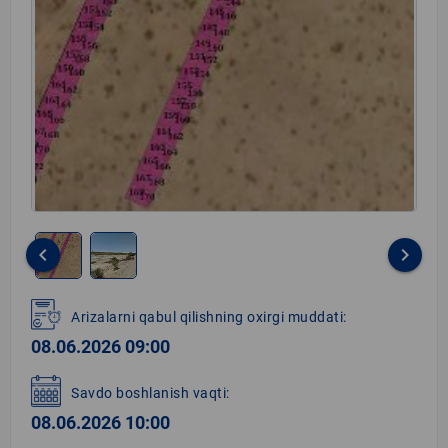
keyboard_arrow_left
keyboard_arrow_right
Item
1
Arizalarni qabul qilishning oxirgi muddati:
of
08.06.2026 09:00
2
Savdo boshlanish vaqti:
08.06.2026 10:00