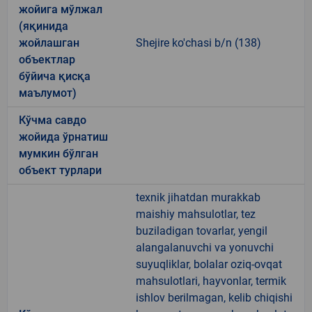
жойига мўлжал
(яқинида
жойлашган
Shejire ko'chasi b/n (138)
объектлар
бўйича қисқа
маълумот)
Кўчма савдо
жойида ўрнатиш
мумкин бўлган
объект турлари
texnik jihatdan murakkab
maishiy mahsulotlar, tez
buziladigan tovarlar, yengil
alangalanuvchi va yonuvchi
suyuqliklar, bolalar oziq-ovqat
mahsulotlari, hayvonlar, termik
ishlov berilmagan, kelib chiqishi