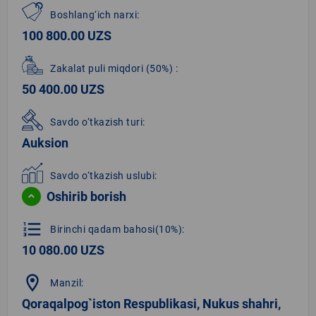
Boshlang‘ich narxi:
100 800.00 UZS
Zakalat puli miqdori
(50%)
:
50 400.00 UZS
Savdo o‘tkazish turi:
Auksion
Savdo o‘tkazish uslubi:
Oshirib borish
format_list_numbered
Birinchi qadam bahosi(10%):
10 080.00 UZS
location_on
Manzil:
Qoraqalpog`iston Respublikasi, Nukus shahri,