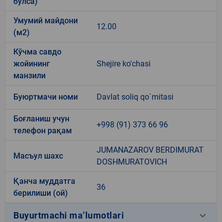
бўлса)
Умумий майдони
12.00
(м2)
Кўчма савдо
жойининг
Shejire ko'chasi
манзили
Буюртмачи номи
Davlat soliq qo`mitasi
Боғланиш учун
+998 (91) 373 66 96
телефон рақам
JUMANAZAROV BERDIMURAT
Масъул шахс
DOSHMURATOVICH
Қанча муддатга
36
берилиши (ой)
keyboard_arrow_down
Buyurtmachi ma’lumotlari