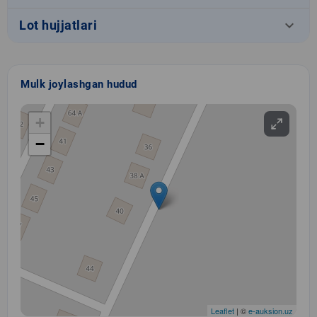
keyboard_arrow_down
Lot hujjatlari
Mulk joylashgan hudud
+
−
Leaflet
| ©
e-auksion.uz