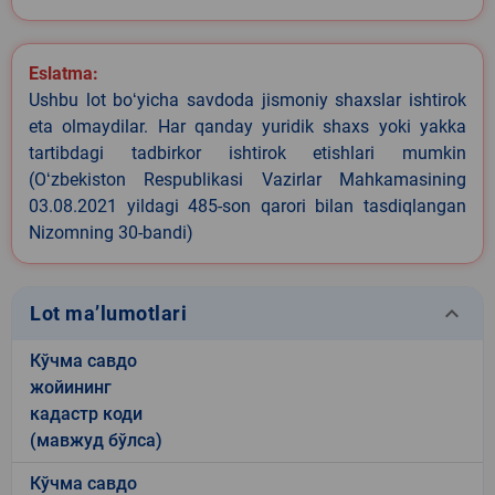
Eslatma:
Ushbu lot boʻyicha savdoda jismoniy shaxslar ishtirok
eta olmaydilar. Har qanday yuridik shaxs yoki yakka
tartibdagi tadbirkor ishtirok etishlari mumkin
(Oʻzbekiston Respublikasi Vazirlar Mahkamasining
03.08.2021 yildagi 485-son qarori bilan tasdiqlangan
Nizomning 30-bandi)
keyboard_arrow_down
Lot ma’lumotlari
Кўчма савдо
жойининг
кадастр коди
(мавжуд бўлса)
Кўчма савдо