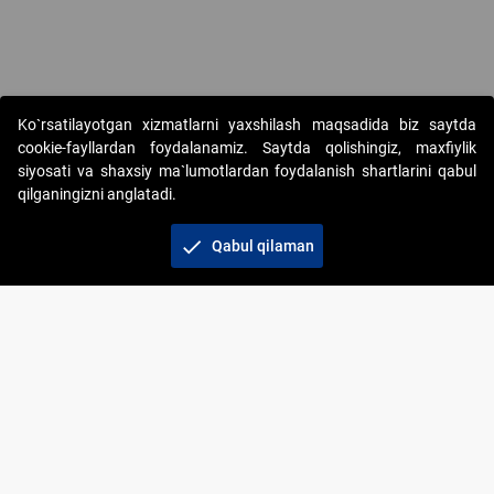
Copyright © 2017-2026. "Elektron onlayn-auksionlarni tashkil etish"
Ko`rsatilayotgan xizmatlarni yaxshilash maqsadida biz saytda
AJ. Barcha huquqlar himoyalangan
cookie-fayllardan foydalanamiz. Saytda qolishingiz, maxfiylik
siyosati va shaxsiy ma`lumotlardan foydalanish shartlarini qabul
qilganingizni anglatadi.
check
Qabul qilaman
+998 71 202-21-11
Veb-saytdagi axborot materiallaridan boshqa
shaxslar foydalanganda jamiyatning korporativ veb-
saytiga majburiy havolalar ko‘rsatilishi kerak