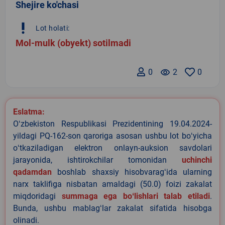
Shejire ko'chasi
priority_high
Lot holati:
Mol-mulk (obyekt) sotilmadi
0
remove_red_eye
2
0
Eslatma:
Oʻzbekiston Respublikasi Prezidentining 19.04.2024-
yildagi PQ-162-son qaroriga asosan ushbu lot boʻyicha
oʻtkaziladigan elektron onlayn-auksion savdolari
jarayonida, ishtirokchilar tomonidan
uchinchi
qadamdan
boshlab shaxsiy hisobvaragʻida ularning
narx taklifiga nisbatan amaldagi (50.0) foizi zakalat
miqdoridagi
summaga ega boʻlishlari talab etiladi
.
Bunda, ushbu mablagʻlar zakalat sifatida hisobga
olinadi.