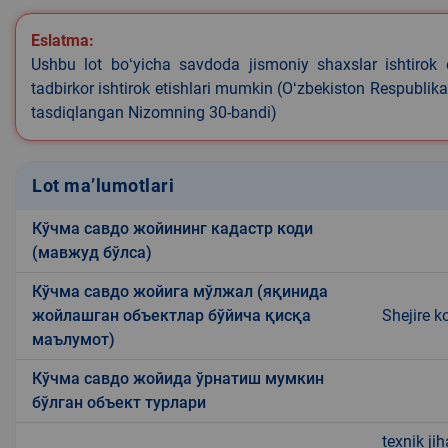
Eslatma:
Ushbu lot boʻyicha savdoda jismoniy shaxslar ishtirok 
tadbirkor ishtirok etishlari mumkin (Oʻzbekiston Respublik
tasdiqlangan Nizomning 30-bandi)
Lot ma’lumotlari
Кўчма савдо жойининг кадастр коди
(мавжуд бўлса)
Кўчма савдо жойига мўлжал (яқинида
жойлашган объектлар бўйича қисқа
Shejire k
маълумот)
Кўчма савдо жойида ўрнатиш мумкин
бўлган объект турлари
texnik ji