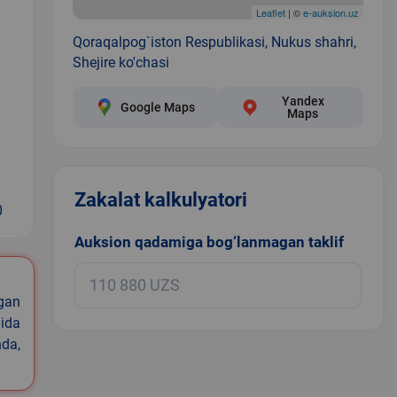
Leaflet
| ©
e-auksion.uz
Qoraqalpog`iston Respublikasi, Nukus shahri,
Shejire ko'chasi
Yandex
Google Maps
Maps
Zakalat kalkulyatori
0
Auksion qadamiga bog‘lanmagan taklif
igan
ida
nda,