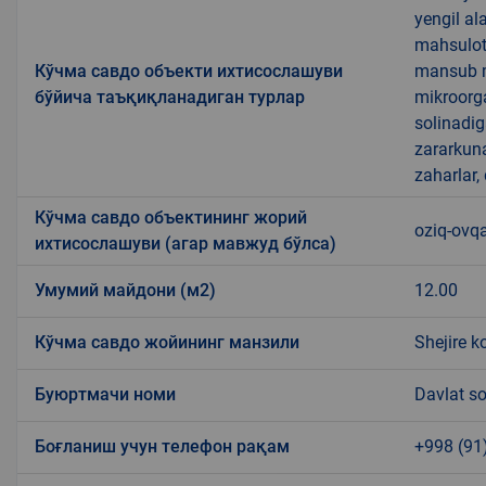
yengil al
mahsulotl
Кўчма савдо объекти ихтисослашуви
mansub ma
бўйича таъқиқланадиган турлар
mikroorg
solinadig
zararkun
zaharlar,
Кўчма савдо объектининг жорий
oziq-ovq
ихтисослашуви (агар мавжуд бўлса)
Умумий майдони (м2)
12.00
Кўчма савдо жойининг манзили
Shejire k
Буюртмачи номи
Davlat so
Боғланиш учун телефон рақам
+998 (91