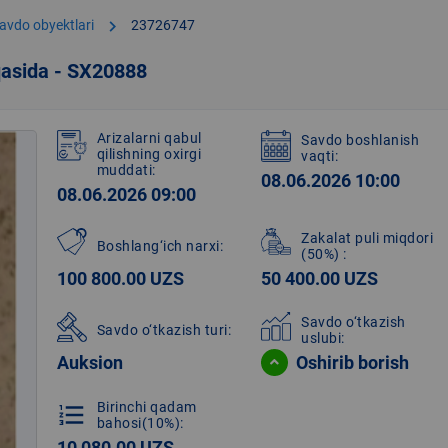
chevron_right
avdo obyektlari
23726747
qasida - SX20888
Arizalarni qabul
Savdo boshlanish
qilishning oxirgi
vaqti:
muddati:
08.06.2026 10:00
08.06.2026 09:00
Zakalat puli miqdori
Boshlang‘ich narxi:
(50%)
:
100 800.00 UZS
50 400.00 UZS
Savdo o‘tkazish
Savdo o‘tkazish turi:
uslubi:
Auksion
Oshirib borish
Birinchi qadam
format_list_numbered
bahosi(10%):
10 080.00 UZS