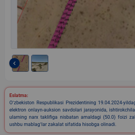
keyboard_arrow_left
Item
1
of
2
Eslatma:
Oʻzbekiston Respublikasi Prezidentining 19.04.2024-yild
elektron onlayn-auksion savdolari jarayonida, ishtirokchi
ularning narx taklifiga nisbatan amaldagi (50.0) foizi z
ushbu mablagʻlar zakalat sifatida hisobga olinadi.