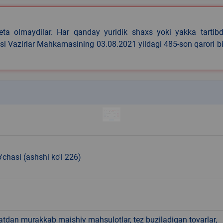
eta olmaydilar. Har qanday yuridik shaxs yoki yakka tartibd
asi Vazirlar Mahkamasining 03.08.2021 yildagi 485-son qarori b
k
o'chasi (ashshi ko'l 226)
hatdan murakkab maishiy mahsulotlar, tez buziladigan tovarlar,