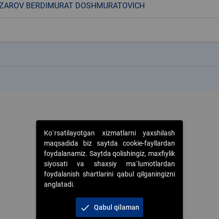
ZAROV BERDIMURAT DOSHMURATOVICH
k
k
Ko`rsatilayotgan xizmatlarni yaxshilash
maqsadida biz saytda cookie-fayllardan
foydalanamiz. Saytda qolishingiz, maxfiylik
siyosati va shaxsiy ma`lumotlardan
foydalanish shartlarini qabul qilganingizni
anglatadi.
check
Qabul qilaman