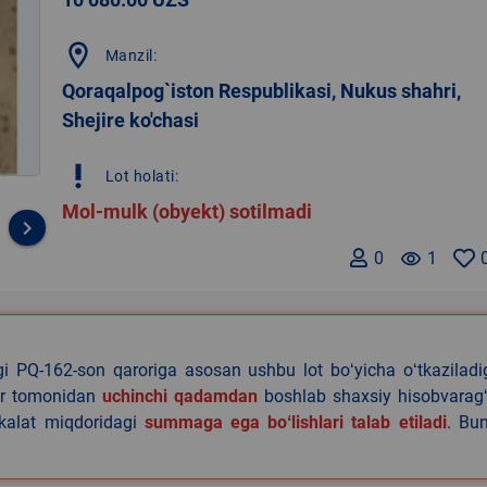
location_on
Manzil:
Qoraqalpog`iston Respublikasi, Nukus shahri,
Shejire ko'chasi
priority_high
Lot holati:
Mol-mulk (obyekt) sotilmadi
keyboard_arrow_right
0
remove_red_eye
1
agi PQ-162-son qaroriga asosan ushbu lot boʻyicha oʻtkazilad
lar tomonidan
uchinchi qadamdan
boshlab shaxsiy hisobvaragʻ
akalat miqdoridagi
summaga ega boʻlishlari talab etiladi
. Bu