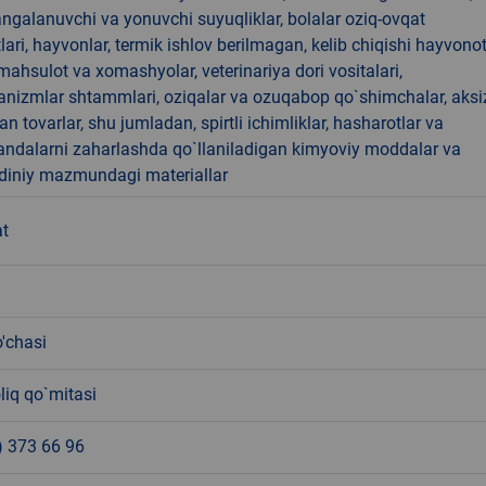
angalanuvchi va yonuvchi suyuqliklar, bolalar oziq-ovqat
ari, hayvonlar, termik ishlov berilmagan, kelib chiqishi hayvono
hsulot va xomashyolar, veterinariya dori vositalari,
anizmlar shtammlari, oziqalar va ozuqabop qo`shimchalar, aksi
an tovarlar, shu jumladan, spirtli ichimliklar, hasharotlar va
andalarni zaharlashda qo`llaniladigan kimyoviy moddalar va
 diniy mazmundagi materiallar
at
o'chasi
liq qo`mitasi
) 373 66 96