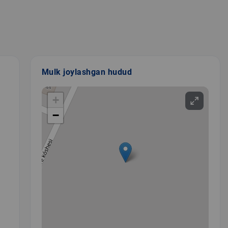
Mulk joylashgan hudud
+
−