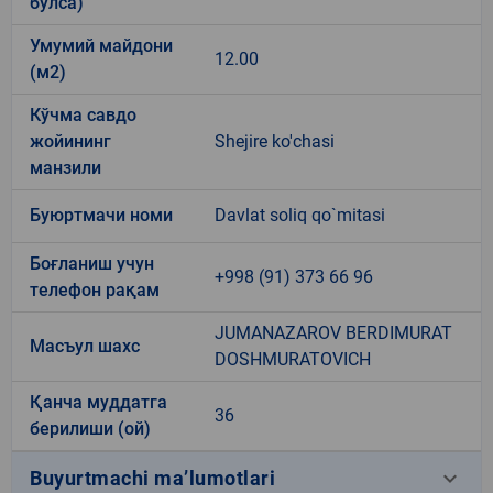
бўлса)
Умумий майдони
12.00
(м2)
Кўчма савдо
жойининг
Shejire ko'chasi
манзили
Буюртмачи номи
Davlat soliq qo`mitasi
Боғланиш учун
+998 (91) 373 66 96
телефон рақам
JUMANAZAROV BERDIMURAT
Масъул шахс
DOSHMURATOVICH
Қанча муддатга
36
берилиши (ой)
keyboard_arrow_down
Buyurtmachi ma’lumotlari