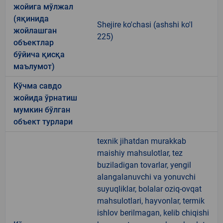
жойига мўлжал
(яқинида
Shejire ko'chasi (ashshi ko'l
жойлашган
225)
объектлар
бўйича қисқа
маълумот)
Кўчма савдо
жойида ўрнатиш
мумкин бўлган
объект турлари
texnik jihatdan murakkab
maishiy mahsulotlar, tez
buziladigan tovarlar, yengil
alangalanuvchi va yonuvchi
suyuqliklar, bolalar oziq-ovqat
mahsulotlari, hayvonlar, termik
ishlov berilmagan, kelib chiqishi