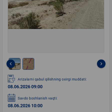
keyboard_arrow_left
keyboard_arrow_right
Item
1
Arizalarni qabul qilishning oxirgi muddati:
of
08.06.2026 09:00
2
Savdo boshlanish vaqti:
08.06.2026 10:00