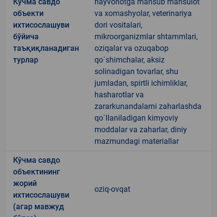
Кўчма савдо
hayvonotga mansub mahsulot
объекти
va xomashyolar, veterinariya
ихтисослашуви
dori vositalari,
бўйича
mikroorganizmlar shtammlari,
таъқиқланадиган
oziqalar va ozuqabop
турлар
qo`shimchalar, aksiz
solinadigan tovarlar, shu
jumladan, spirtli ichimliklar,
hasharotlar va
zararkunandalarni zaharlashda
qo`llaniladigan kimyoviy
moddalar va zaharlar, diniy
mazmundagi materiallar
Кўчма савдо
объектининг
жорий
oziq-ovqat
ихтисослашуви
(агар мавжуд