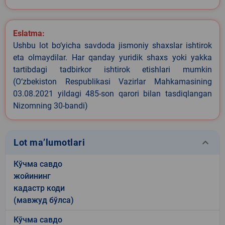
Eslatma:
Ushbu lot bo‘yicha savdoda jismoniy shaxslar ishtirok
eta olmaydilar. Har qanday yuridik shaxs yoki yakka
tartibdagi tadbirkor ishtirok etishlari mumkin
(O‘zbekiston Respublikasi Vazirlar Mahkamasining
03.08.2021 yildagi 485-son qarori bilan tasdiqlangan
Nizomning 30-bandi)
keyboard_arrow_down
Lot ma’lumotlari
Кўчма савдо
жойининг
кадастр коди
(мавжуд бўлса)
Кўчма савдо