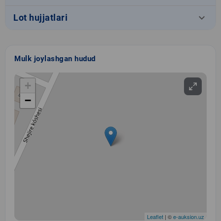
keyboard_arrow_down
Lot hujjatlari
Mulk joylashgan hudud
+
−
Leaflet
| ©
e-auksion.uz