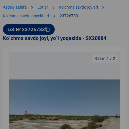
chevron_right
chevron_right
chevron_right
Asosiy sahifa
Lotlar
Koʻchma savdo joylari
chevron_right
Koʻchma savdo obyektlari
23726733
Lot № 23726733
content_copy
Ko`chma savdo joyi, yo`l yoqasida - SX20884
Rasm 1 / 2