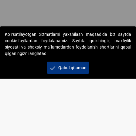
Copyright © 2017-2026. "Elektron onlayn-auksionlarni tashkil etish"
Ko`rsatilayotgan xizmatlarni yaxshilash maqsadida biz saytda
AJ. Barcha huquqlar himoyalangan
cookie-fayllardan foydalanamiz. Saytda qolishingiz, maxfiylik
siyosati va shaxsiy ma`lumotlardan foydalanish shartlarini qabul
qilganingizni anglatadi.
check
Qabul qilaman
+998 71 202-21-11
Veb-saytdagi axborot materiallaridan boshqa
shaxslar foydalanganda jamiyatning korporativ veb-
saytiga majburiy havolalar ko‘rsatilishi kerak