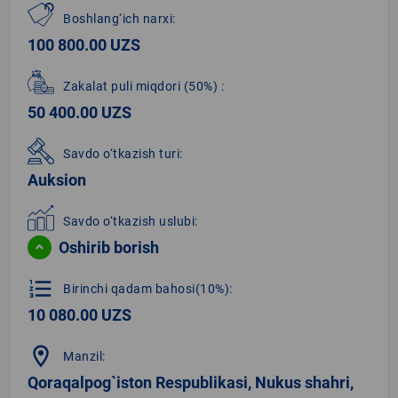
Boshlang‘ich narxi:
100 800.00 UZS
Zakalat puli miqdori
(50%)
:
50 400.00 UZS
Savdo o‘tkazish turi:
Auksion
Savdo o‘tkazish uslubi:
Oshirib borish
format_list_numbered
Birinchi qadam bahosi(10%):
10 080.00 UZS
location_on
Manzil:
Qoraqalpog`iston Respublikasi, Nukus shahri,