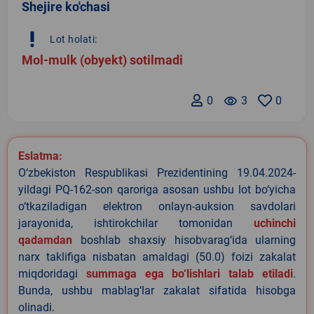
Shejire ko'chasi
priority_high
Lot holati:
Mol-mulk (obyekt) sotilmadi
0
remove_red_eye
3
0
Eslatma:
O‘zbekiston Respublikasi Prezidentining 19.04.2024-
yildagi PQ-162-son qaroriga asosan ushbu lot bo‘yicha
o‘tkaziladigan elektron onlayn-auksion savdolari
jarayonida, ishtirokchilar tomonidan
uchinchi
qadamdan
boshlab shaxsiy hisobvarag‘ida ularning
narx taklifiga nisbatan amaldagi (50.0) foizi zakalat
miqdoridagi
summaga ega bo‘lishlari talab etiladi
.
Bunda, ushbu mablag‘lar zakalat sifatida hisobga
olinadi.