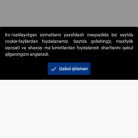
Copyright © 2017-2026. "Elektron onlayn-auksionlarni tashkil etish"
Ko`rsatilayotgan xizmatlarni yaxshilash maqsadida biz saytda
AJ. Barcha huquqlar himoyalangan
cookie-fayllardan foydalanamiz. Saytda qolishingiz, maxfiylik
siyosati va shaxsiy ma`lumotlardan foydalanish shartlarini qabul
qilganingizni anglatadi.
check
Qabul qilaman
+998 71 202-21-11
Veb-saytdagi axborot materiallaridan boshqa
shaxslar foydalanganda jamiyatning korporativ veb-
saytiga majburiy havolalar ko‘rsatilishi kerak