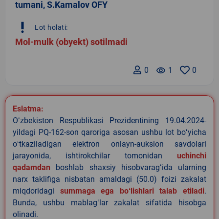
tumani, S.Kamalov OFY
priority_high
Lot holati:
Mol-mulk (obyekt) sotilmadi
0
remove_red_eye
1
0
Eslatma:
Oʻzbekiston Respublikasi Prezidentining 19.04.2024-
yildagi PQ-162-son qaroriga asosan ushbu lot boʻyicha
oʻtkaziladigan elektron onlayn-auksion savdolari
jarayonida, ishtirokchilar tomonidan
uchinchi
qadamdan
boshlab shaxsiy hisobvaragʻida ularning
narx taklifiga nisbatan amaldagi (50.0) foizi zakalat
miqdoridagi
summaga ega boʻlishlari talab etiladi
.
Bunda, ushbu mablagʻlar zakalat sifatida hisobga
olinadi.