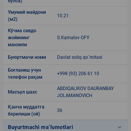
бўлса)
Умумий майдони
10.21
(м2)
Кўчма савдо
жойининг
S.Kamalov OFY
манзили
Буюртмачи номи
Davlat soliq qo`mitasi
Боғланиш учун
+998 (93) 206 61 10
телефон рақам
ABDIQALIKOV DAURANBAY
Масъул шахс
JOLAMANOVICH
Қанча муддатга
36
берилиши (ой)
keyboard_arrow_down
Buyurtmachi ma’lumotlari