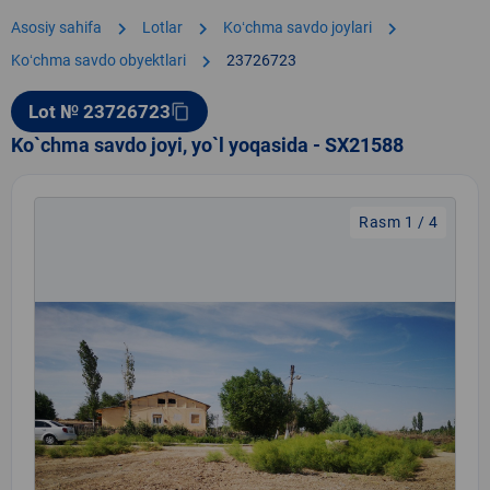
chevron_right
chevron_right
chevron_right
Asosiy sahifa
Lotlar
Koʻchma savdo joylari
chevron_right
Koʻchma savdo obyektlari
23726723
Lot № 23726723
content_copy
Ko`chma savdo joyi, yo`l yoqasida - SX21588
Rasm 1 / 4