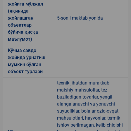
жойига мўлжал
(яқинида
жойлашган
5-sonli maktab yonida
объектлар
бўйича қисқа
маълумот)
Кўчма савдо
жойида ўрнатиш
мумкин бўлган
объект турлари
texnik jihatdan murakkab
maishiy mahsulotlar, tez
buziladigan tovarlar, yengil
alangalanuvchi va yonuvchi
suyuqliklar, bolalar oziq-ovqat
mahsulotlari, hayvonlar, termik
ishlov berilmagan, kelib chiqishi