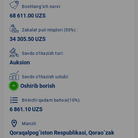
Boshlang‘ich narxi:
68 611.00 UZS
Zakalat puli miqdori
(50%)
:
34 305.50 UZS
Savdo o‘tkazish turi:
Auksion
Savdo o‘tkazish uslubi:
Oshirib borish
format_list_numbered
Birinchi qadam bahosi(10%):
6 861.10 UZS
location_on
Manzil:
Qoraqalpog`iston Respublikasi, Qorao`zak