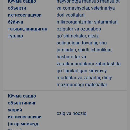
Кўчма савдо
hayvonotga mansub mahsulot
объекти
va xomashyolar, veterinariya
ихтисослашуви
dori vositalari,
бўйича
mikroorganizmlar shtammlari,
таъқиқланадиган
oziqalar va ozuqabop
турлар
qo`shimchalar, aksiz
solinadigan tovarlar, shu
jumladan, spirtli ichimliklar,
hasharotlar va
zararkunandalarni zaharlashda
qo`llaniladigan kimyoviy
moddalar va zaharlar, diniy
mazmundagi materiallar
Кўчма савдо
объектининг
жорий
oziq va nooziq
ихтисослашуви
(агар мавжуд