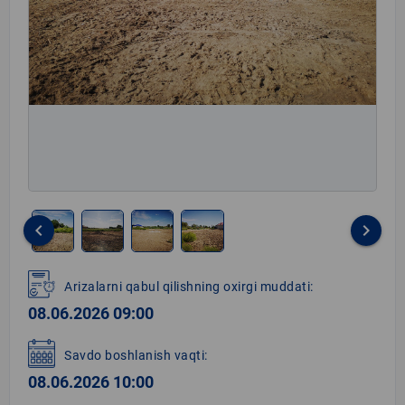
keyboard_arrow_left
keyboard_arrow_right
Item
1
Arizalarni qabul qilishning oxirgi muddati:
of
08.06.2026 09:00
4
Savdo boshlanish vaqti:
08.06.2026 10:00