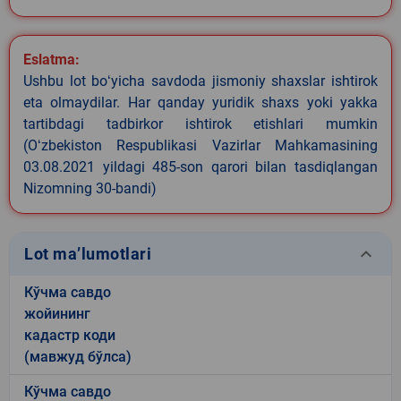
Eslatma:
Ushbu lot boʻyicha savdoda jismoniy shaxslar ishtirok
eta olmaydilar. Har qanday yuridik shaxs yoki yakka
tartibdagi tadbirkor ishtirok etishlari mumkin
(Oʻzbekiston Respublikasi Vazirlar Mahkamasining
03.08.2021 yildagi 485-son qarori bilan tasdiqlangan
Nizomning 30-bandi)
keyboard_arrow_down
Lot ma’lumotlari
Кўчма савдо
жойининг
кадастр коди
(мавжуд бўлса)
Кўчма савдо