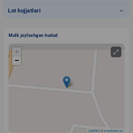
keyboard_arrow_down
Lot hujjatlari
Mulk joylashgan hudud
+
−
Leaflet
| ©
e-auksion.uz