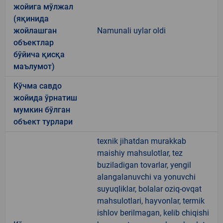
жойига мўлжал
(яқинида
жойлашган
Namunali uylar oldi
объектлар
бўйича қисқа
маълумот)
Кўчма савдо
жойида ўрнатиш
мумкин бўлган
объект турлари
texnik jihatdan murakkab
maishiy mahsulotlar, tez
buziladigan tovarlar, yengil
alangalanuvchi va yonuvchi
suyuqliklar, bolalar oziq-ovqat
mahsulotlari, hayvonlar, termik
ishlov berilmagan, kelib chiqishi