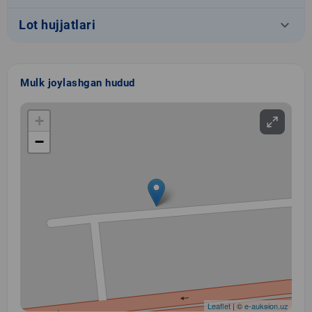
keyboard_arrow_down
Lot hujjatlari
Mulk joylashgan hudud
+
−
Leaflet
| ©
e-auksion.uz