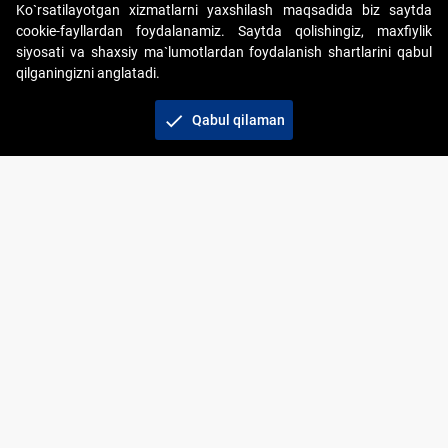
Ko`rsatilayotgan xizmatlarni yaxshilash maqsadida biz saytda
cookie-fayllardan foydalanamiz. Saytda qolishingiz, maxfiylik
siyosati va shaxsiy ma`lumotlardan foydalanish shartlarini qabul
qilganingizni anglatadi.
Copyright © 2017-2026. "Elektron onlayn-auksionlarni
tashkil etish" AJ. Barcha huquqlar himoyalangan
check
Qabul qilaman
To‘lov usullari
Bog‘lanish