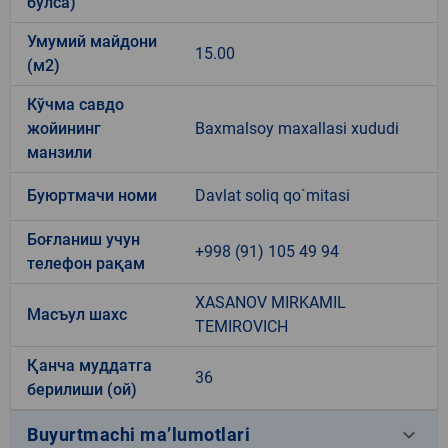
бўлса)
Умумий майдони
15.00
(м2)
Кўчма савдо
жойининг
Baxmalsoy maxallasi xududi
манзили
Буюртмачи номи
Davlat soliq qo`mitasi
Боғланиш учун
+998 (91) 105 49 94
телефон рақам
XASANOV MIRKAMIL
Масъул шахс
TEMIROVICH
Қанча муддатга
36
берилиши (ой)
keyboard_arrow_down
Buyurtmachi ma’lumotlari