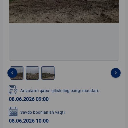
keyboard_arrow_left
keyboard_arrow_right
Item
1
Arizalarni qabul qilishning oxirgi muddati:
of
08.06.2026 09:00
3
Savdo boshlanish vaqti:
08.06.2026 10:00