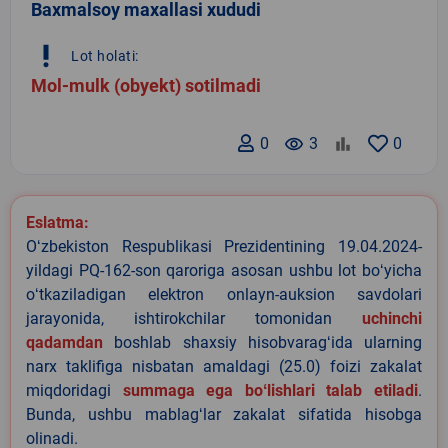
Baxmalsoy maxallasi xududi
priority_high
Lot holati:
Mol-mulk (obyekt) sotilmadi
0
remove_red_eye
3
0
Eslatma:
Oʻzbekiston Respublikasi Prezidentining 19.04.2024-
yildagi PQ-162-son qaroriga asosan ushbu lot boʻyicha
oʻtkaziladigan elektron onlayn-auksion savdolari
jarayonida, ishtirokchilar tomonidan
uchinchi
qadamdan
boshlab shaxsiy hisobvaragʻida ularning
narx taklifiga nisbatan amaldagi (25.0) foizi zakalat
miqdoridagi
summaga ega boʻlishlari talab etiladi
.
Bunda, ushbu mablagʻlar zakalat sifatida hisobga
olinadi.