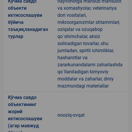
Кўчма савдо
hayvonotga mansub mahsulot
объекти
va xomashyolar, veterinariya
ихтисослашуви
dori vositalari,
бўйича
mikroorganizmlar shtammlari,
таъқиқланадиган
oziqalar va ozuqabop
турлар
qo`shimchalar, aksiz
solinadigan tovarlar, shu
jumladan, spirtli ichimliklar,
hasharotlar va
zararkunandalarni zaharlashda
qo`llaniladigan kimyoviy
moddalar va zaharlar, diniy
mazmundagi materiallar
Кўчма савдо
объектининг
жорий
nooziq-ovqat
ихтисослашуви
(агар мавжуд