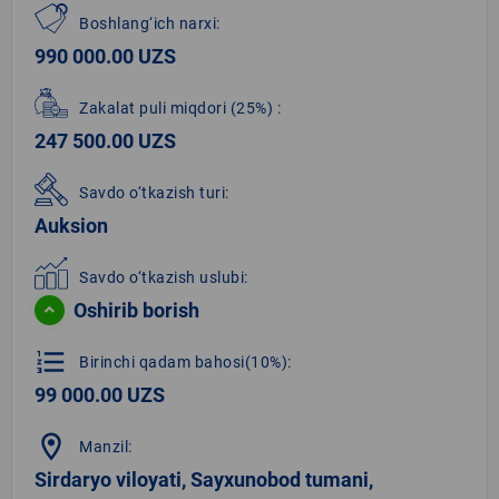
Boshlang‘ich narxi:
990 000.00 UZS
Zakalat puli miqdori
(25%)
:
247 500.00 UZS
Savdo o‘tkazish turi:
Auksion
Savdo o‘tkazish uslubi:
Oshirib borish
format_list_numbered
Birinchi qadam bahosi(10%):
99 000.00 UZS
location_on
Manzil:
Sirdaryo viloyati, Sayxunobod tumani,