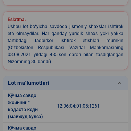
Eslatma:
Ushbu lot boʻyicha savdoda jismoniy shaxslar ishtirok
eta olmaydilar. Har qanday yuridik shaxs yoki yakka
tartibdagi tadbirkor ishtirok etishlari mumkin
(Oʻzbekiston Respublikasi Vazirlar Mahkamasining
03.08.2021 yildagi 485-son qarori bilan tasdiqlangan
Nizomning 30-bandi)
keyboard_arrow_down
Lot ma’lumotlari
Кўчма савдо
жойининг
12:06:04:01:05:1261
кадастр коди
(мавжуд бўлса)
Кўчма савдо