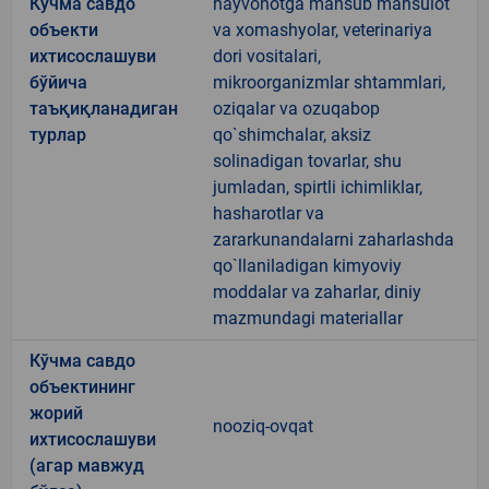
Кўчма савдо
hayvonotga mansub mahsulot
объекти
va xomashyolar, veterinariya
ихтисослашуви
dori vositalari,
бўйича
mikroorganizmlar shtammlari,
таъқиқланадиган
oziqalar va ozuqabop
турлар
qo`shimchalar, aksiz
solinadigan tovarlar, shu
jumladan, spirtli ichimliklar,
hasharotlar va
zararkunandalarni zaharlashda
qo`llaniladigan kimyoviy
moddalar va zaharlar, diniy
mazmundagi materiallar
Кўчма савдо
объектининг
жорий
nooziq-ovqat
ихтисослашуви
(агар мавжуд