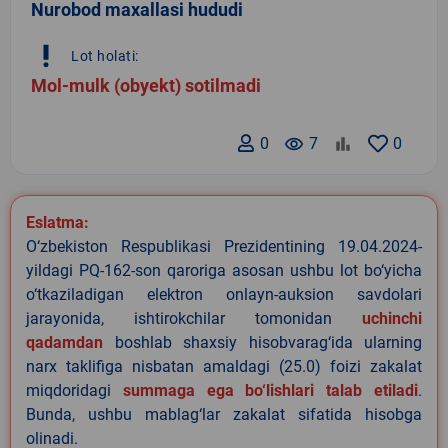
Nurobod maxallasi hududi
priority_high
Lot holati:
Mol-mulk (obyekt) sotilmadi
0
remove_red_eye
7
0
Eslatma:
O‘zbekiston Respublikasi Prezidentining 19.04.2024-
yildagi PQ-162-son qaroriga asosan ushbu lot bo‘yicha
o‘tkaziladigan elektron onlayn-auksion savdolari
jarayonida, ishtirokchilar tomonidan
uchinchi
qadamdan
boshlab shaxsiy hisobvarag‘ida ularning
narx taklifiga nisbatan amaldagi (25.0) foizi zakalat
miqdoridagi
summaga ega bo‘lishlari talab etiladi
.
Bunda, ushbu mablag‘lar zakalat sifatida hisobga
olinadi.