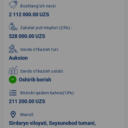
Boshlang‘ich narxi:
2 112 000.00 UZS
Zakalat puli miqdori
(25%)
:
528 000.00 UZS
Savdo o‘tkazish turi:
Auksion
Savdo o‘tkazish uslubi:
Oshirib borish
format_list_numbered
Birinchi qadam bahosi(10%):
211 200.00 UZS
location_on
Manzil:
Sirdaryo viloyati, Sayxunobod tumani,