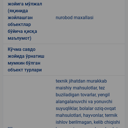
жойига мўлжал
(яқинида
жойлашган
nurobod maxallasi
объектлар
бўйича қисқа
маълумот)
Кўчма савдо
жойида ўрнатиш
мумкин бўлган
объект турлари
texnik jihatdan murakkab
maishiy mahsulotlar, tez
buziladigan tovarlar, yengil
alangalanuvchi va yonuvchi
suyuqliklar, bolalar oziq-ovqat
mahsulotlari, hayvonlar, termik
ishlov berilmagan, kelib chiqishi