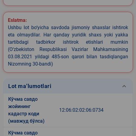
Eslatma:
Ushbu lot bo‘yicha savdoda jismoniy shaxslar ishtirok
eta olmaydilar. Har qanday yuridik shaxs yoki yakka
tartibdagi tadbirkor ishtirok etishlari mumkin
(O‘zbekiston Respublikasi Vazirlar Mahkamasining
03.08.2021 yildagi 485-son qarori bilan tasdiqlangan
Nizomning 30-bandi)
keyboard_arrow_down
Lot ma’lumotlari
Кўчма савдо
жойининг
12:06:02:02:06:0734
кадастр коди
(мавжуд бўлса)
Кўчма савдо