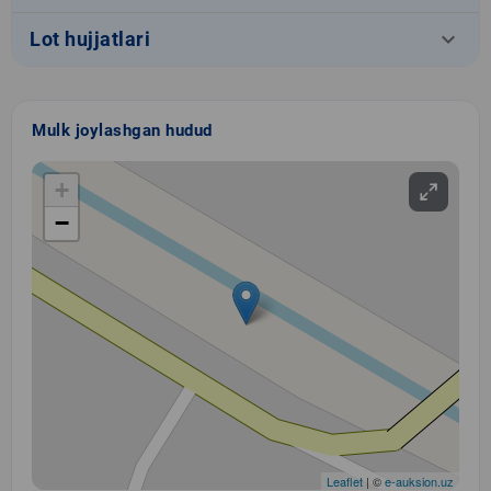
keyboard_arrow_down
Lot hujjatlari
Mulk joylashgan hudud
+
−
Leaflet
| ©
e-auksion.uz