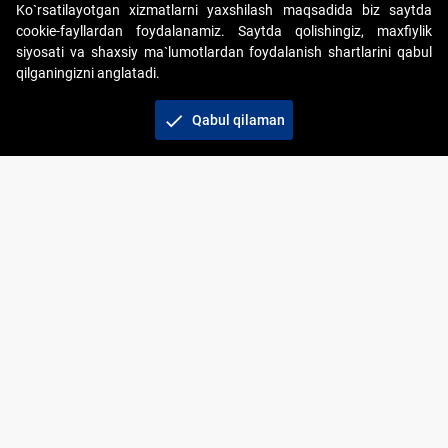
Ko`rsatilayotgan xizmatlarni yaxshilash maqsadida biz saytda
cookie-fayllardan foydalanamiz. Saytda qolishingiz, maxfiylik
siyosati va shaxsiy ma`lumotlardan foydalanish shartlarini qabul
qilganingizni anglatadi.
Copyright © 2017-2026. "Elektron onlayn-auksionlarni
tashkil etish" AJ. Barcha huquqlar himoyalangan
check
Qabul qilaman
To‘lov usullari
Bog‘lanish