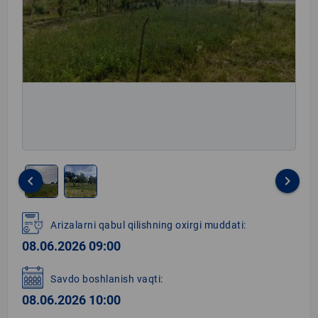
keyboard_arrow_left
keyboard_arrow_right
Item
1
Arizalarni qabul qilishning oxirgi muddati:
of
08.06.2026 09:00
2
Savdo boshlanish vaqti:
08.06.2026 10:00