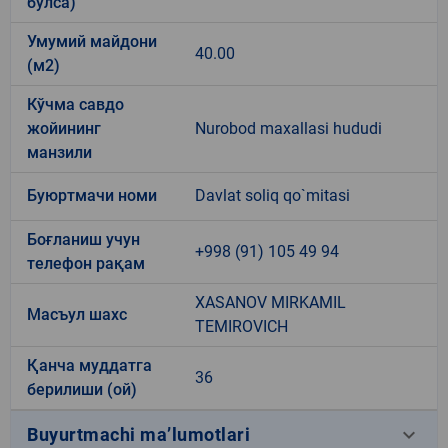
бўлса)
Умумий майдони
40.00
(м2)
Кўчма савдо
жойининг
Nurobod maxallasi hududi
манзили
Буюртмачи номи
Davlat soliq qo`mitasi
Боғланиш учун
+998 (91) 105 49 94
телефон рақам
XASANOV MIRKAMIL
Масъул шахс
TEMIROVICH
Қанча муддатга
36
берилиши (ой)
keyboard_arrow_down
Buyurtmachi ma’lumotlari