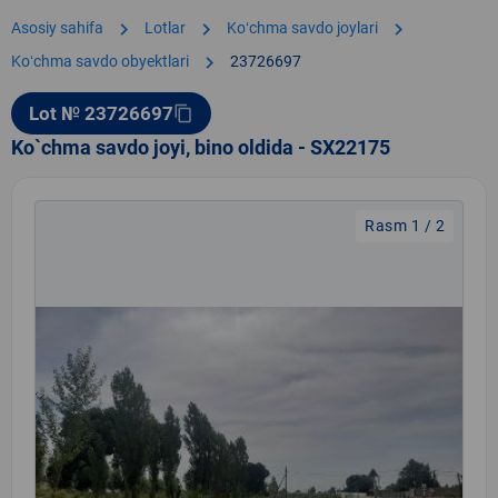
chevron_right
chevron_right
chevron_right
Asosiy sahifa
Lotlar
Koʻchma savdo joylari
chevron_right
Koʻchma savdo obyektlari
23726697
Lot № 23726697
content_copy
Ko`chma savdo joyi, bino oldida - SX22175
Rasm 1 / 2