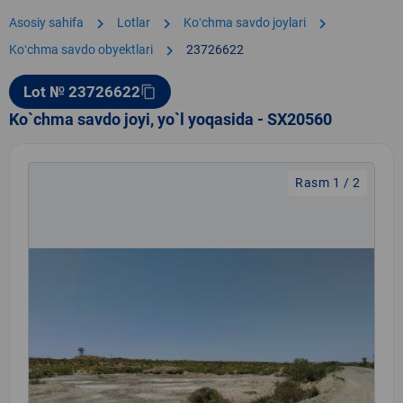
chevron_right
chevron_right
chevron_right
Asosiy sahifa
Lotlar
Koʻchma savdo joylari
chevron_right
Koʻchma savdo obyektlari
23726622
Lot № 23726622
content_copy
Ko`chma savdo joyi, yo`l yoqasida - SX20560
Rasm 1 / 2