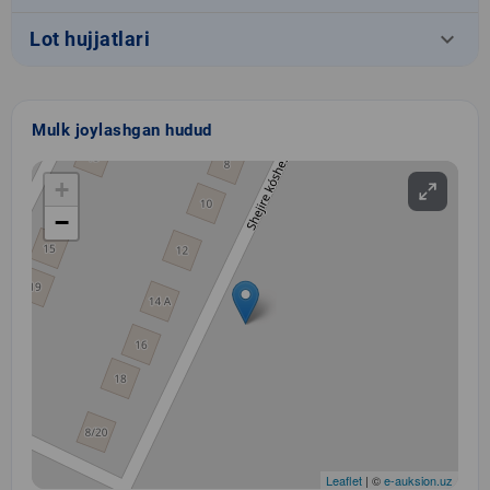
keyboard_arrow_down
Lot hujjatlari
Mulk joylashgan hudud
+
−
Leaflet
| ©
e-auksion.uz