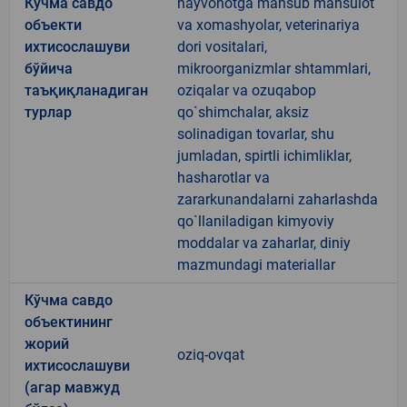
Кўчма савдо
hayvonotga mansub mahsulot
объекти
va xomashyolar, veterinariya
ихтисослашуви
dori vositalari,
бўйича
mikroorganizmlar shtammlari,
таъқиқланадиган
oziqalar va ozuqabop
турлар
qo`shimchalar, aksiz
solinadigan tovarlar, shu
jumladan, spirtli ichimliklar,
hasharotlar va
zararkunandalarni zaharlashda
qo`llaniladigan kimyoviy
moddalar va zaharlar, diniy
mazmundagi materiallar
Кўчма савдо
объектининг
жорий
oziq-ovqat
ихтисослашуви
(агар мавжуд