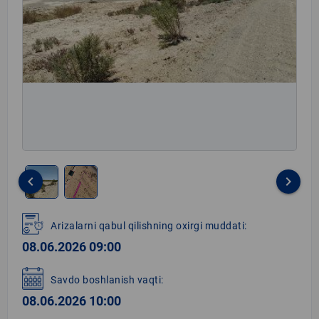
keyboard_arrow_left
keyboard_arrow_right
Item
1
Arizalarni qabul qilishning oxirgi muddati:
of
08.06.2026 09:00
2
Savdo boshlanish vaqti:
08.06.2026 10:00