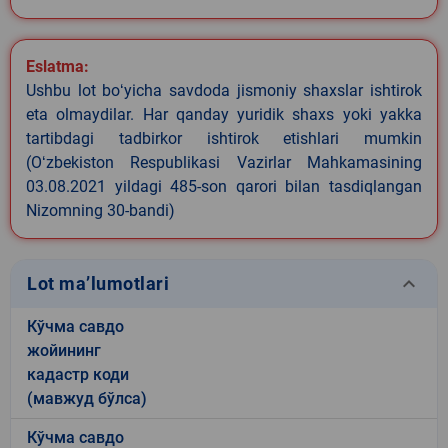
Eslatma:
Ushbu lot boʻyicha savdoda jismoniy shaxslar ishtirok
eta olmaydilar. Har qanday yuridik shaxs yoki yakka
tartibdagi tadbirkor ishtirok etishlari mumkin
(Oʻzbekiston Respublikasi Vazirlar Mahkamasining
03.08.2021 yildagi 485-son qarori bilan tasdiqlangan
Nizomning 30-bandi)
keyboard_arrow_down
Lot ma’lumotlari
Кўчма савдо
жойининг
кадастр коди
(мавжуд бўлса)
Кўчма савдо