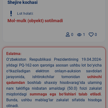
Shejire kochasi
priority_high
Lot holati:
Mol-mulk (obyekt) sotilmadi
0
remove_red_eye
1
0
Eslatma:
Oʻzbekiston Respublikasi Prezidentining 19.04.2024-
yildagi PQ-162-son qaroriga asosan ushbu lot boʻyicha
oʻtkaziladigan elektron onlayn-auksion savdolari
jarayonida, ishtirokchilar tomonidan
uchinchi
qadamdan
boshlab shaxsiy hisobvaragʻida ularning
narx taklifiga nisbatan amaldagi (50.0) foizi zakalat
miqdoridagi
summaga ega boʻlishlari talab etiladi
.
Bunda, ushbu mablagʻlar zakalat sifatida hisobga
olinadi.