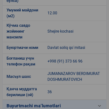
бўлса)
Умумий майдони
12.00
(м2)
Кўчма савдо
жойининг
Shejire kochasi
манзили
Буюртмачи номи
Davlat soliq qo`mitasi
Боғланиш учун
+998 (91) 373 66 96
телефон рақам
JUMANAZAROV BERDIMURAT
Масъул шахс
DOSHMURATOVICH
Қанча муддатга
36
берилиши (ой)
keyboard_arrow_down
Buyurtmachi ma’lumotlari