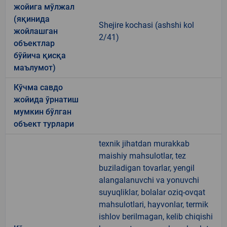
жойига мўлжал
(яқинида
Shejire kochasi (ashshi kol
жойлашган
2/41)
объектлар
бўйича қисқа
маълумот)
Кўчма савдо
жойида ўрнатиш
мумкин бўлган
объект турлари
texnik jihatdan murakkab
maishiy mahsulotlar, tez
buziladigan tovarlar, yengil
alangalanuvchi va yonuvchi
suyuqliklar, bolalar oziq-ovqat
mahsulotlari, hayvonlar, termik
ishlov berilmagan, kelib chiqishi