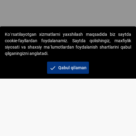
Copyright © 2017-2026. "Elektron onlayn-auksionlarni tashkil etish"
Ko`rsatilayotgan xizmatlarni yaxshilash maqsadida biz saytda
AJ. Barcha huquqlar himoyalangan
cookie-fayllardan foydalanamiz. Saytda qolishingiz, maxfiylik
siyosati va shaxsiy ma`lumotlardan foydalanish shartlarini qabul
qilganingizni anglatadi.
check
Qabul qilaman
+998 71 202-21-11
Veb-saytdagi axborot materiallaridan boshqa
shaxslar foydalanganda jamiyatning korporativ veb-
saytiga majburiy havolalar ko‘rsatilishi kerak