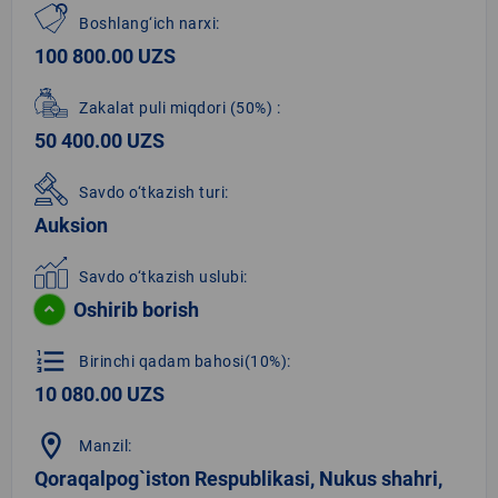
Boshlang‘ich narxi:
100 800.00 UZS
Zakalat puli miqdori
(50%)
:
50 400.00 UZS
Savdo o‘tkazish turi:
Auksion
Savdo o‘tkazish uslubi:
Oshirib borish
format_list_numbered
Birinchi qadam bahosi(10%):
10 080.00 UZS
location_on
Manzil:
Qoraqalpog`iston Respublikasi, Nukus shahri,