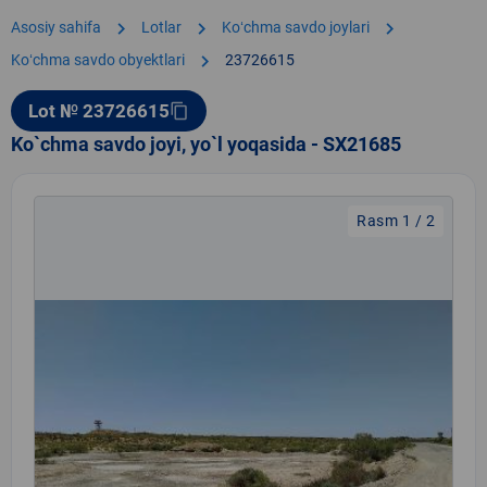
chevron_right
chevron_right
chevron_right
Asosiy sahifa
Lotlar
Koʻchma savdo joylari
chevron_right
Koʻchma savdo obyektlari
23726615
Lot № 23726615
content_copy
Ko`chma savdo joyi, yo`l yoqasida - SX21685
Rasm 1 / 2