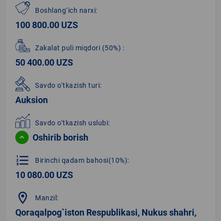
Boshlang‘ich narxi:
100 800.00 UZS
Zakalat puli miqdori
(50%)
:
50 400.00 UZS
Savdo o‘tkazish turi:
Auksion
Savdo o‘tkazish uslubi:
Oshirib borish
format_list_numbered
Birinchi qadam bahosi(10%):
10 080.00 UZS
location_on
Manzil:
Qoraqalpog`iston Respublikasi, Nukus shahri,