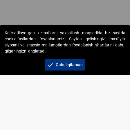
Copyright © 2017-2026. "Elektron onlayn-auksionlarni tashkil etish"
Ko`rsatilayotgan xizmatlarni yaxshilash maqsadida biz saytda
AJ. Barcha huquqlar himoyalangan
cookie-fayllardan foydalanamiz. Saytda qolishingiz, maxfiylik
siyosati va shaxsiy ma`lumotlardan foydalanish shartlarini qabul
qilganingizni anglatadi.
check
Qabul qilaman
+998 71 202-21-11
Veb-saytdagi axborot materiallaridan boshqa
shaxslar foydalanganda jamiyatning korporativ veb-
saytiga majburiy havolalar ko‘rsatilishi kerak