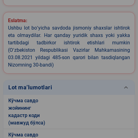
Eslatma:
Ushbu lot boʻyicha savdoda jismoniy shaxslar ishtirok
eta olmaydilar. Har qanday yuridik shaxs yoki yakka
tartibdagi tadbirkor ishtirok etishlari mumkin
(Oʻzbekiston Respublikasi Vazirlar Mahkamasining
03.08.2021 yildagi 485-son qarori bilan tasdiqlangan
Nizomning 30-bandi)
keyboard_arrow_down
Lot ma’lumotlari
Кўчма савдо
жойининг
кадастр коди
(мавжуд бўлса)
Кўчма савдо