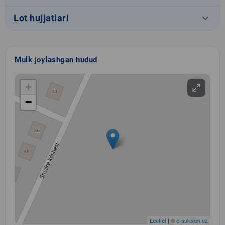
keyboard_arrow_down
Lot hujjatlari
Mulk joylashgan hudud
+
−
Leaflet
| ©
e-auksion.uz