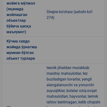
жойига мўлжал
(яқинида
Shejire ko'chasi (ashshi ko'l
жойлашган
274)
объектлар
бўйича қисқа
маълумот)
Кўчма савдо
жойида ўрнатиш
мумкин бўлган
объект турлари
texnik jihatdan murakkab
maishiy mahsulotlar, tez
buziladigan tovarlar, yengil
alangalanuvchi va yonuvchi
suyuqliklar, bolalar oziq-ovqat
mahsulotlari, hayvonlar, termik
ishlov berilmagan, kelib chiqishi