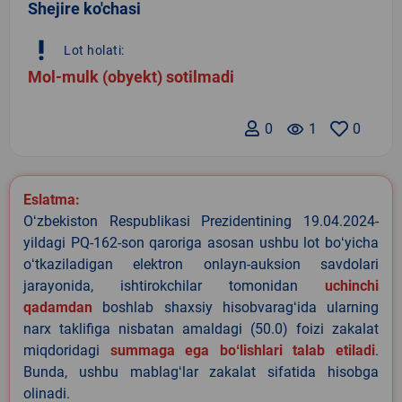
Shejire ko'chasi
priority_high
Lot holati:
Mol-mulk (obyekt) sotilmadi
0
remove_red_eye
1
0
Eslatma:
Oʻzbekiston Respublikasi Prezidentining 19.04.2024-
yildagi PQ-162-son qaroriga asosan ushbu lot boʻyicha
oʻtkaziladigan elektron onlayn-auksion savdolari
jarayonida, ishtirokchilar tomonidan
uchinchi
qadamdan
boshlab shaxsiy hisobvaragʻida ularning
narx taklifiga nisbatan amaldagi (50.0) foizi zakalat
miqdoridagi
summaga ega boʻlishlari talab etiladi
.
Bunda, ushbu mablagʻlar zakalat sifatida hisobga
olinadi.