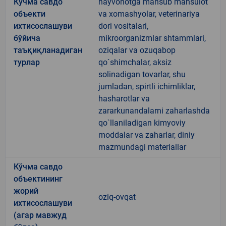
Кўчма савдо
hayvonotga mansub mahsulot
объекти
va xomashyolar, veterinariya
ихтисослашуви
dori vositalari,
бўйича
mikroorganizmlar shtammlari,
таъқиқланадиган
oziqalar va ozuqabop
турлар
qo`shimchalar, aksiz
solinadigan tovarlar, shu
jumladan, spirtli ichimliklar,
hasharotlar va
zararkunandalarni zaharlashda
qo`llaniladigan kimyoviy
moddalar va zaharlar, diniy
mazmundagi materiallar
Кўчма савдо
объектининг
жорий
oziq-ovqat
ихтисослашуви
(агар мавжуд