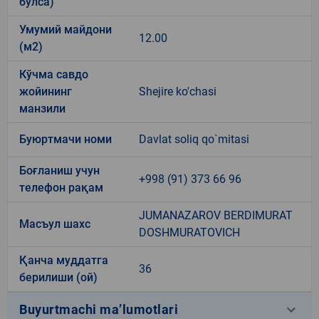
бўлса)
Умумий майдони
12.00
(м2)
Кўчма савдо
жойининг
Shejire ko'chasi
манзили
Буюртмачи номи
Davlat soliq qo`mitasi
Боғланиш учун
+998 (91) 373 66 96
телефон рақам
JUMANAZAROV BERDIMURAT
Масъул шахс
DOSHMURATOVICH
Қанча муддатга
36
берилиши (ой)
keyboard_arrow_down
Buyurtmachi ma’lumotlari