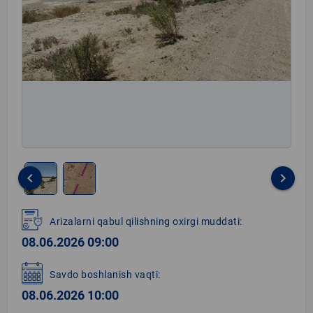
keyboard_arrow_left
keyboard_arrow_right
Item
1
Arizalarni qabul qilishning oxirgi muddati:
of
08.06.2026 09:00
2
Savdo boshlanish vaqti:
08.06.2026 10:00