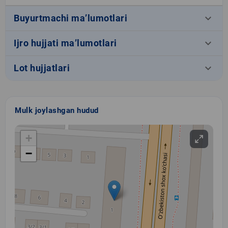
keyboard_arrow_down
Buyurtmachi ma’lumotlari
keyboard_arrow_down
Ijro hujjati ma’lumotlari
keyboard_arrow_down
Lot hujjatlari
Mulk joylashgan hudud
+
−