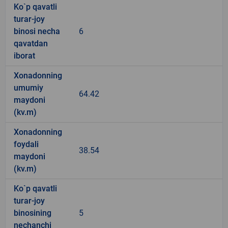
Ko`p qavatli
turar-joy
binosi necha
6
qavatdan
iborat
Xonadonning
umumiy
64.42
maydoni
(kv.m)
Xonadonning
foydali
38.54
maydoni
(kv.m)
Ko`p qavatli
turar-joy
binosining
5
nechanchi