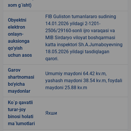
xom g`isht)
FIB Guliston tumanlararo sudining
Obyektni
14.01.2026 yildagi 2-1201-
elektron
2506/29160-sonli ijro varaqasi va
onlayn-
MIB Sirdaryo viloyat boshqarmasi
auksionga
katta inspektori Sh.A.Jumaboyevning
qo‘yish
18.05.2026 yildagi tasdiqlagan
uchun asos
qarori.
Garov
Umumiy maydoni 64.42 kv.m,
shartnomasi
yashash maydoni 38.54 kv.m, foydali
bo'yicha
maydoni 25.88 kv.m
maydonlar
Ko`p qavatli
turar-joy
Яхши
binosi holati
ma`lumotlari