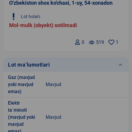
O'zbekiston shox ko'chasi, 1-uy, 54-xonadon
priority_high
Lot holati:
Mol-mulk (obyekt) sotilmadi
0
remove_red_eye
519
1
keyboard_arrow_down
Lot ma’lumotlari
Gaz (mavjud
yoki mavjud
Mavjud
emas)
Elektr
ta`minoti
(mavjud yoki
Mavjud
mavjud
emas)