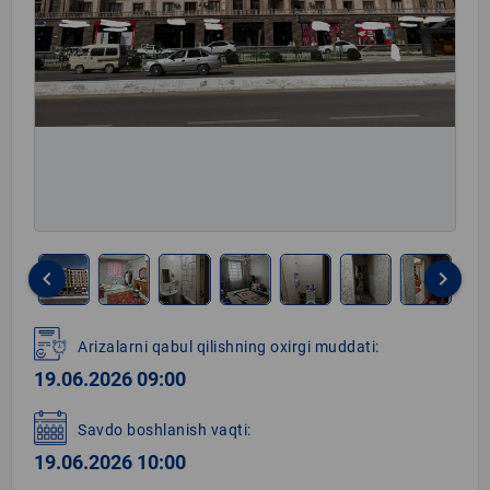
keyboard_arrow_left
keyboard_arrow_right
Item
1
Arizalarni qabul qilishning oxirgi muddati:
of
19.06.2026 09:00
8
Savdo boshlanish vaqti:
19.06.2026 10:00