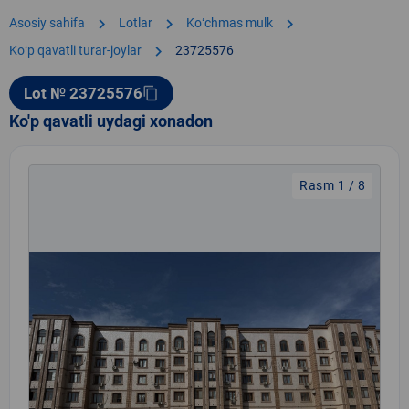
chevron_right
chevron_right
chevron_right
Asosiy sahifa
Lotlar
Koʻchmas mulk
chevron_right
Koʻp qavatli turar-joylar
23725576
Lot № 23725576
content_copy
Ko'p qavatli uydagi xonadon
Rasm 1 / 8