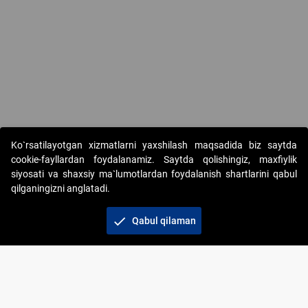
Copyright © 2017-2026. "Elektron onlayn-auksionlarni tashkil etish"
Ko`rsatilayotgan xizmatlarni yaxshilash maqsadida biz saytda
AJ. Barcha huquqlar himoyalangan
cookie-fayllardan foydalanamiz. Saytda qolishingiz, maxfiylik
siyosati va shaxsiy ma`lumotlardan foydalanish shartlarini qabul
qilganingizni anglatadi.
check
Qabul qilaman
+998 71 202-21-11
Veb-saytdagi axborot materiallaridan boshqa
shaxslar foydalanganda jamiyatning korporativ veb-
saytiga majburiy havolalar ko‘rsatilishi kerak