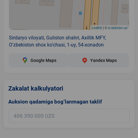
Leaflet
| ©
e-auksion.uz
Sirdaryo viloyati, Guliston shahri, Axillik MFY,
O'zbekiston shox ko'chasi, 1-uy, 54-xonadon
Google Maps
Yandex Maps
Zakalat kalkulyatori
Auksion qadamiga bog‘lanmagan taklif