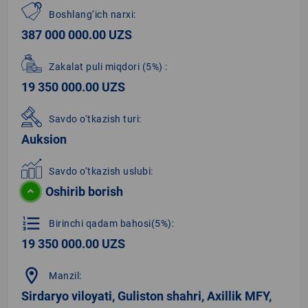
Boshlang‘ich narxi:
387 000 000.00 UZS
Zakalat puli miqdori
(5%)
:
19 350 000.00 UZS
Savdo o‘tkazish turi:
Auksion
Savdo o‘tkazish uslubi:
Oshirib borish
format_list_numbered
Birinchi qadam bahosi(5%):
19 350 000.00 UZS
location_on
Manzil:
Sirdaryo viloyati, Guliston shahri, Axillik MFY,