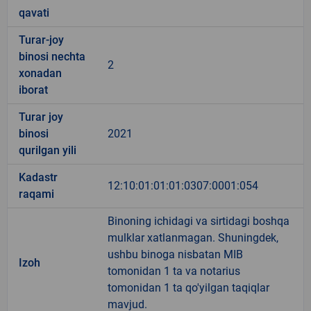
qavati
Turar-joy
binosi nechta
2
xonadan
iborat
Turar joy
binosi
2021
qurilgan yili
Kadastr
12:10:01:01:01:0307:0001:054
raqami
Binoning ichidagi va sirtidagi boshqa
mulklar xatlanmagan. Shuningdek,
ushbu binoga nisbatan MIB
Izoh
tomonidan 1 ta va notarius
tomonidan 1 ta qo'yilgan taqiqlar
mavjud.