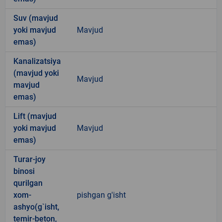
Suv (mavjud
yoki mavjud
Mavjud
emas)
Kanalizatsiya
(mavjud yoki
Mavjud
mavjud
emas)
Lift (mavjud
yoki mavjud
Mavjud
emas)
Turar-joy
binosi
qurilgan
xom-
pishgan g'isht
ashyo(g`isht,
temir-beton,