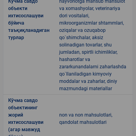
Кўчма савдо
hayvonotga mansub mahsulot
объекти
va xomashyolar, veterinariya
ихтисослашуви
dori vositalari,
бўйича
mikroorganizmlar shtammlari,
таъқиқланадиган
oziqalar va ozuqabop
турлар
qo`shimchalar, aksiz
solinadigan tovarlar, shu
jumladan, spirtli ichimliklar,
hasharotlar va
zararkunandalarni zaharlashda
qo`llaniladigan kimyoviy
moddalar va zaharlar, diniy
mazmundagi materiallar
Кўчма савдо
объектининг
жорий
non va non mahsulotlari,
ихтисослашуви
qandolat mahsulotlari
(агар мавжуд