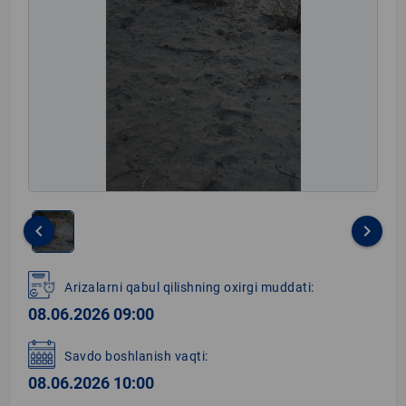
keyboard_arrow_left
keyboard_arrow_right
Item
1
Arizalarni qabul qilishning oxirgi muddati:
of
08.06.2026 09:00
1
Savdo boshlanish vaqti:
08.06.2026 10:00