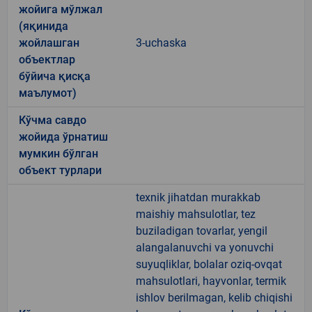
жойига мўлжал
(яқинида
жойлашган
3-uchaska
объектлар
бўйича қисқа
маълумот)
Кўчма савдо
жойида ўрнатиш
мумкин бўлган
объект турлари
texnik jihatdan murakkab
maishiy mahsulotlar, tez
buziladigan tovarlar, yengil
alangalanuvchi va yonuvchi
suyuqliklar, bolalar oziq-ovqat
mahsulotlari, hayvonlar, termik
ishlov berilmagan, kelib chiqishi