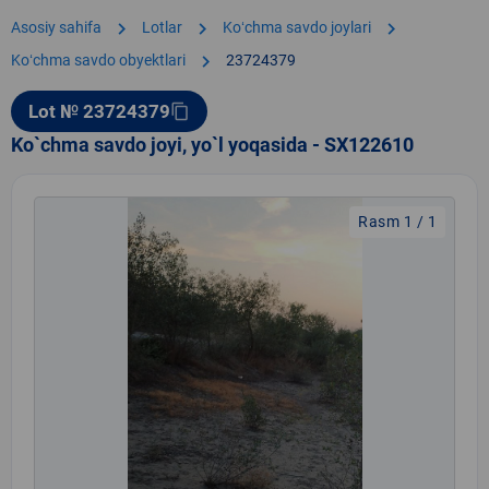
chevron_right
chevron_right
chevron_right
Asosiy sahifa
Lotlar
Koʻchma savdo joylari
chevron_right
Koʻchma savdo obyektlari
23724379
Lot № 23724379
content_copy
Ko`chma savdo joyi, yo`l yoqasida - SX122610
Rasm 1 / 1