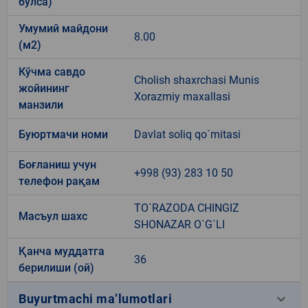
бўлса)
Умумий майдони
8.00
(м2)
Кўчма савдо
Cholish shaxrchasi Munis
жойининг
Xorazmiy maxallasi
манзили
Буюртмачи номи
Davlat soliq qo`mitasi
Боғланиш учун
+998 (93) 283 10 50
телефон рақам
TO`RAZODA CHINGIZ
Масъул шахс
SHONAZAR O`G`LI
Қанча муддатга
36
берилиши (ой)
keyboard_arrow_down
Buyurtmachi ma’lumotlari