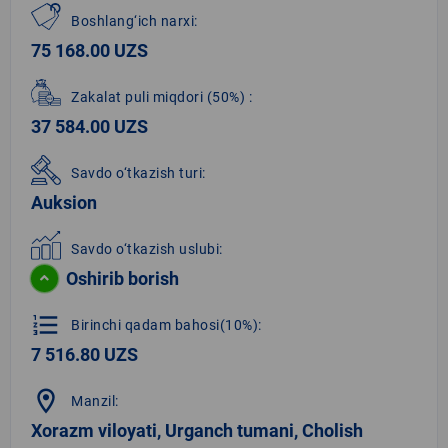
Boshlang‘ich narxi:
75 168.00 UZS
Zakalat puli miqdori
(50%)
:
37 584.00 UZS
Savdo o‘tkazish turi:
Auksion
Savdo o‘tkazish uslubi:
Oshirib borish
format_list_numbered
Birinchi qadam bahosi(10%):
7 516.80 UZS
location_on
Manzil:
Xorazm viloyati, Urganch tumani, Cholish