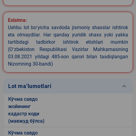
Eslatma:
Ushbu lot boʻyicha savdoda jismoniy shaxslar ishtirok
eta olmaydilar. Har qanday yuridik shaxs yoki yakka
tartibdagi tadbirkor ishtirok etishlari mumkin
(Oʻzbekiston Respublikasi Vazirlar Mahkamasining
03.08.2021 yildagi 485-son qarori bilan tasdiqlangan
Nizomning 30-bandi)
keyboard_arrow_down
Lot ma’lumotlari
Кўчма савдо
жойининг
кадастр коди
(мавжуд бўлса)
Кўчма савдо