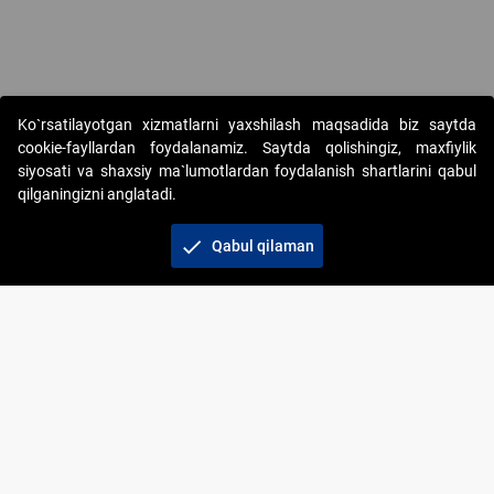
Copyright © 2017-2026. "Elektron onlayn-auksionlarni tashkil etish"
Ko`rsatilayotgan xizmatlarni yaxshilash maqsadida biz saytda
AJ. Barcha huquqlar himoyalangan
cookie-fayllardan foydalanamiz. Saytda qolishingiz, maxfiylik
siyosati va shaxsiy ma`lumotlardan foydalanish shartlarini qabul
qilganingizni anglatadi.
check
Qabul qilaman
+998 71 202-21-11
Veb-saytdagi axborot materiallaridan boshqa
shaxslar foydalanganda jamiyatning korporativ veb-
saytiga majburiy havolalar ko‘rsatilishi kerak