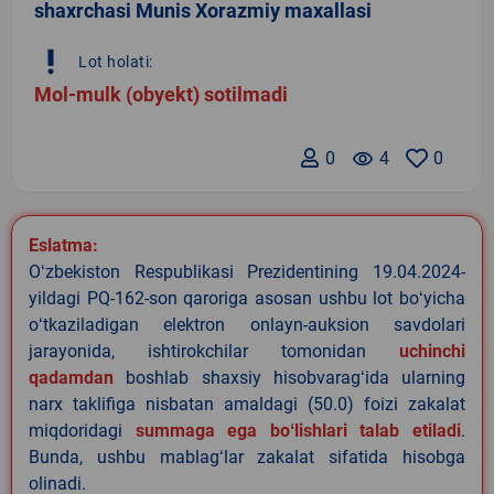
shaxrchasi Munis Xorazmiy maxallasi
priority_high
Lot holati:
Mol-mulk (obyekt) sotilmadi
0
remove_red_eye
4
0
Eslatma:
Oʻzbekiston Respublikasi Prezidentining 19.04.2024-
yildagi PQ-162-son qaroriga asosan ushbu lot boʻyicha
oʻtkaziladigan elektron onlayn-auksion savdolari
jarayonida, ishtirokchilar tomonidan
uchinchi
qadamdan
boshlab shaxsiy hisobvaragʻida ularning
narx taklifiga nisbatan amaldagi (50.0) foizi zakalat
miqdoridagi
summaga ega boʻlishlari talab etiladi
.
Bunda, ushbu mablagʻlar zakalat sifatida hisobga
olinadi.