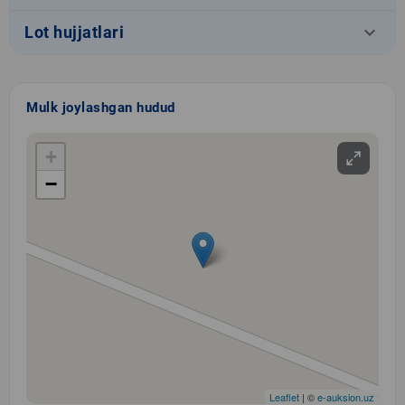
keyboard_arrow_down
Lot hujjatlari
Mulk joylashgan hudud
+
−
Leaflet
| ©
e-auksion.uz