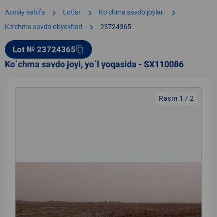
chevron_right
chevron_right
chevron_right
Asosiy sahifa
Lotlar
Koʻchma savdo joylari
chevron_right
Koʻchma savdo obyektlari
23724365
Lot № 23724365
content_copy
Ko`chma savdo joyi, yo`l yoqasida - SX110086
Rasm 1 / 2