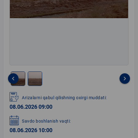
keyboard_arrow_left
keyboard_arrow_right
Item
1
Arizalarni qabul qilishning oxirgi muddati:
of
08.06.2026 09:00
2
Savdo boshlanish vaqti:
08.06.2026 10:00