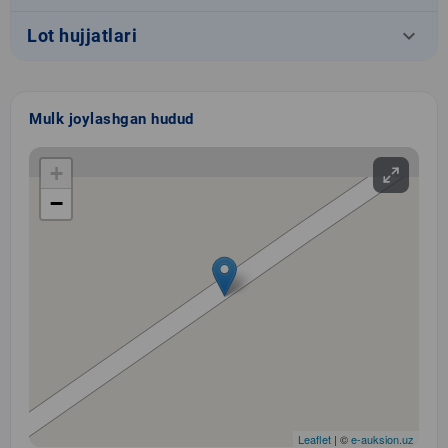
keyboard_arrow_down
Lot hujjatlari
Mulk joylashgan hudud
+
−
Leaflet
| ©
e-auksion.uz