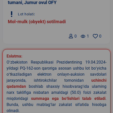
tumani, Jumur ovul OFY
priority_high
Lot holati:
Mol-mulk (obyekt) sotilmadi
0
remove_red_eye
1
0
Eslatma:
Oʻzbekiston Respublikasi Prezidentining 19.04.2024-
yildagi PQ-162-son qaroriga asosan ushbu lot boʻyicha
oʻtkaziladigan elektron onlayn-auksion savdolari
jarayonida, ishtirokchilar tomonidan
uchinchi
qadamdan
boshlab shaxsiy hisobvaragʻida ularning
narx taklifiga nisbatan amaldagi (50.0) foizi zakalat
miqdoridagi
summaga ega boʻlishlari talab etiladi
.
Bunda, ushbu mablagʻlar zakalat sifatida hisobga
olinadi.