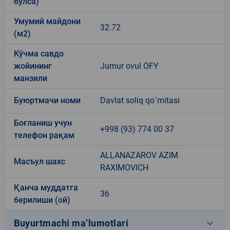
бўлса)
Умумий майдони
32.72
(м2)
Кўчма савдо
жойининг
Jumur ovul OFY
манзили
Буюртмачи номи
Davlat soliq qo`mitasi
Боғланиш учун
+998 (93) 774 00 37
телефон рақам
ALLANAZAROV AZIM
Масъул шахс
RAXIMOVICH
Қанча муддатга
36
берилиши (ой)
keyboard_arrow_down
Buyurtmachi ma’lumotlari