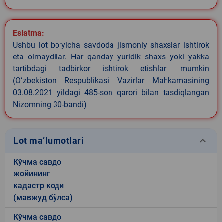
Eslatma:
Ushbu lot boʻyicha savdoda jismoniy shaxslar ishtirok
eta olmaydilar. Har qanday yuridik shaxs yoki yakka
tartibdagi tadbirkor ishtirok etishlari mumkin
(Oʻzbekiston Respublikasi Vazirlar Mahkamasining
03.08.2021 yildagi 485-son qarori bilan tasdiqlangan
Nizomning 30-bandi)
keyboard_arrow_down
Lot ma’lumotlari
Кўчма савдо
жойининг
кадастр коди
(мавжуд бўлса)
Кўчма савдо