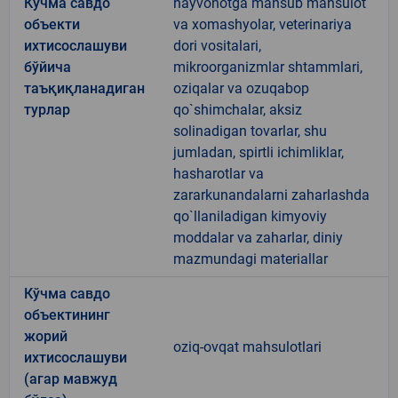
Кўчма савдо
hayvonotga mansub mahsulot
объекти
va xomashyolar, veterinariya
ихтисослашуви
dori vositalari,
бўйича
mikroorganizmlar shtammlari,
таъқиқланадиган
oziqalar va ozuqabop
турлар
qo`shimchalar, aksiz
solinadigan tovarlar, shu
jumladan, spirtli ichimliklar,
hasharotlar va
zararkunandalarni zaharlashda
qo`llaniladigan kimyoviy
moddalar va zaharlar, diniy
mazmundagi materiallar
Кўчма савдо
объектининг
жорий
oziq-ovqat mahsulotlari
ихтисослашуви
(агар мавжуд