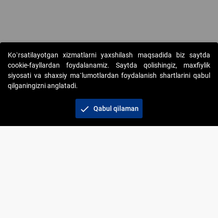
Copyright © 2017-2026. "Elektron onlayn-auksionlarni tashkil etish"
Ko`rsatilayotgan xizmatlarni yaxshilash maqsadida biz saytda
AJ. Barcha huquqlar himoyalangan
cookie-fayllardan foydalanamiz. Saytda qolishingiz, maxfiylik
siyosati va shaxsiy ma`lumotlardan foydalanish shartlarini qabul
qilganingizni anglatadi.
check
Qabul qilaman
+998 71 202-21-11
Veb-saytdagi axborot materiallaridan boshqa
shaxslar foydalanganda jamiyatning korporativ veb-
saytiga majburiy havolalar ko‘rsatilishi kerak