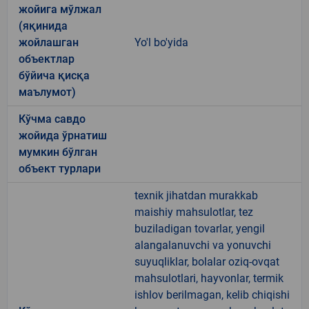
жойига мўлжал
(яқинида
жойлашган
Yo'l bo'yida
объектлар
бўйича қисқа
маълумот)
Кўчма савдо
жойида ўрнатиш
мумкин бўлган
объект турлари
texnik jihatdan murakkab
maishiy mahsulotlar, tez
buziladigan tovarlar, yengil
alangalanuvchi va yonuvchi
suyuqliklar, bolalar oziq-ovqat
mahsulotlari, hayvonlar, termik
ishlov berilmagan, kelib chiqishi