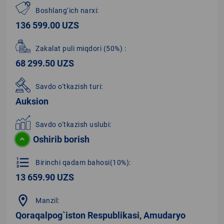
Boshlang‘ich narxi:
136 599.00 UZS
Zakalat puli miqdori
(50%)
:
68 299.50 UZS
Savdo o‘tkazish turi:
Auksion
Savdo o‘tkazish uslubi:
Oshirib borish
format_list_numbered
Birinchi qadam bahosi(10%):
13 659.90 UZS
location_on
Manzil:
Qoraqalpog`iston Respublikasi, Amudaryo