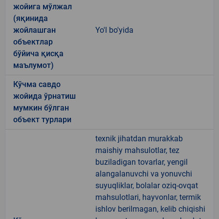
жойига мўлжал
(яқинида
жойлашган
Yo'l bo'yida
объектлар
бўйича қисқа
маълумот)
Кўчма савдо
жойида ўрнатиш
мумкин бўлган
объект турлари
texnik jihatdan murakkab
maishiy mahsulotlar, tez
buziladigan tovarlar, yengil
alangalanuvchi va yonuvchi
suyuqliklar, bolalar oziq-ovqat
mahsulotlari, hayvonlar, termik
ishlov berilmagan, kelib chiqishi