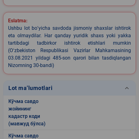
Eslatma:
Ushbu lot boʻyicha savdoda jismoniy shaxslar ishtirok
eta olmaydilar. Har qanday yuridik shaxs yoki yakka
tartibdagi tadbirkor ishtirok etishlari mumkin
(Oʻzbekiston Respublikasi Vazirlar Mahkamasining
03.08.2021 yildagi 485-son qarori bilan tasdiqlangan
Nizomning 30-bandi)
keyboard_arrow_down
Lot ma’lumotlari
Кўчма савдо
жойининг
кадастр коди
(мавжуд бўлса)
Кўчма савдо