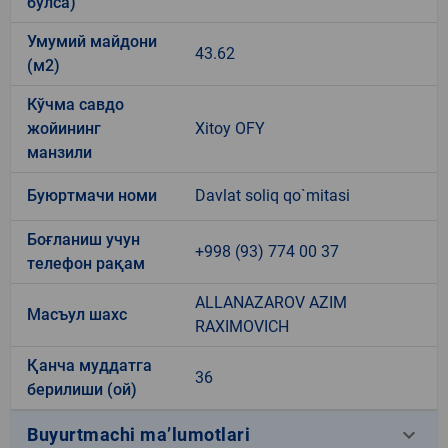
бўлса)
Умумий майдони
43.62
(м2)
Кўчма савдо
жойининг
Xitoy OFY
манзили
Буюртмачи номи
Davlat soliq qo`mitasi
Боғланиш учун
+998 (93) 774 00 37
телефон рақам
ALLANAZAROV AZIM
Масъул шахс
RAXIMOVICH
Қанча муддатга
36
берилиши (ой)
keyboard_arrow_down
Buyurtmachi ma’lumotlari