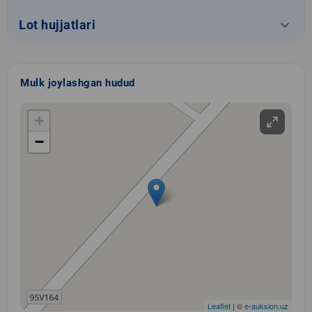
keyboard_arrow_down
Lot hujjatlari
Mulk joylashgan hudud
+
−
Leaflet
| ©
e-auksion.uz