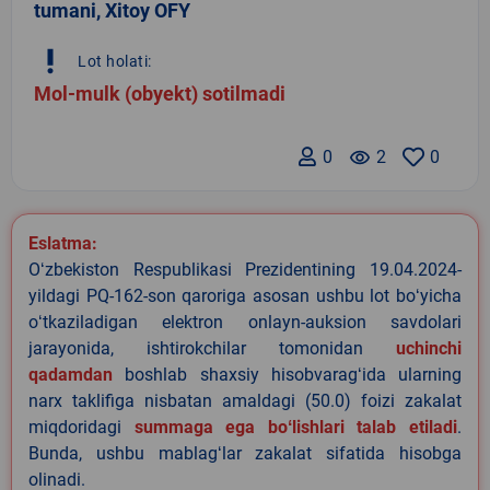
tumani, Xitoy OFY
priority_high
Lot holati:
Mol-mulk (obyekt) sotilmadi
0
remove_red_eye
2
0
Eslatma:
Oʻzbekiston Respublikasi Prezidentining 19.04.2024-
yildagi PQ-162-son qaroriga asosan ushbu lot boʻyicha
oʻtkaziladigan elektron onlayn-auksion savdolari
jarayonida, ishtirokchilar tomonidan
uchinchi
qadamdan
boshlab shaxsiy hisobvaragʻida ularning
narx taklifiga nisbatan amaldagi (50.0) foizi zakalat
miqdoridagi
summaga ega boʻlishlari talab etiladi
.
Bunda, ushbu mablagʻlar zakalat sifatida hisobga
olinadi.