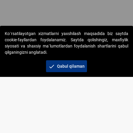
Copyright © 2017-2026. "Elektron onlayn-auksionlarni tashkil etish"
Ko`rsatilayotgan xizmatlarni yaxshilash maqsadida biz saytda
AJ. Barcha huquqlar himoyalangan
cookie-fayllardan foydalanamiz. Saytda qolishingiz, maxfiylik
siyosati va shaxsiy ma`lumotlardan foydalanish shartlarini qabul
qilganingizni anglatadi.
check
Qabul qilaman
+998 71 202-21-11
Veb-saytdagi axborot materiallaridan boshqa
shaxslar foydalanganda jamiyatning korporativ veb-
saytiga majburiy havolalar ko‘rsatilishi kerak