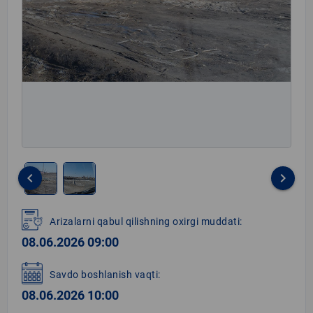
keyboard_arrow_left
keyboard_arrow_right
Item
1
Arizalarni qabul qilishning oxirgi muddati:
of
08.06.2026 09:00
2
Savdo boshlanish vaqti:
08.06.2026 10:00