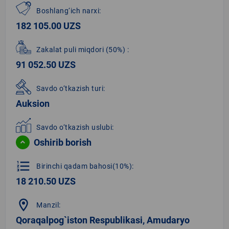
Boshlang‘ich narxi:
182 105.00 UZS
Zakalat puli miqdori
(50%)
:
91 052.50 UZS
Savdo o‘tkazish turi:
Auksion
Savdo o‘tkazish uslubi:
Oshirib borish
format_list_numbered
Birinchi qadam bahosi(10%):
18 210.50 UZS
location_on
Manzil:
Qoraqalpog`iston Respublikasi, Amudaryo