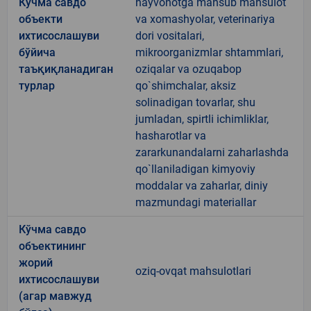
Кўчма савдо
hayvonotga mansub mahsulot
объекти
va xomashyolar, veterinariya
ихтисослашуви
dori vositalari,
бўйича
mikroorganizmlar shtammlari,
таъқиқланадиган
oziqalar va ozuqabop
турлар
qo`shimchalar, aksiz
solinadigan tovarlar, shu
jumladan, spirtli ichimliklar,
hasharotlar va
zararkunandalarni zaharlashda
qo`llaniladigan kimyoviy
moddalar va zaharlar, diniy
mazmundagi materiallar
Кўчма савдо
объектининг
жорий
oziq-ovqat mahsulotlari
ихтисослашуви
(агар мавжуд