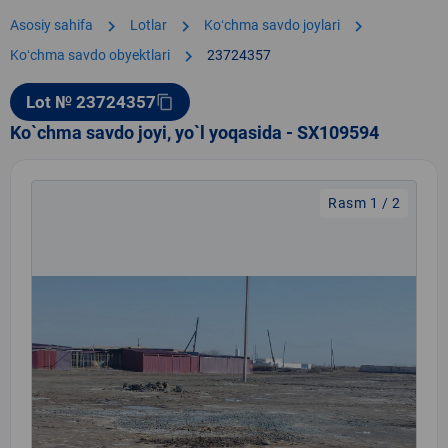
chevron_right
chevron_right
chevron_right
Asosiy sahifa
Lotlar
Koʻchma savdo joylari
chevron_right
Koʻchma savdo obyektlari
23724357
Lot № 23724357
content_copy
Ko`chma savdo joyi, yo`l yoqasida - SX109594
Rasm 1 / 2