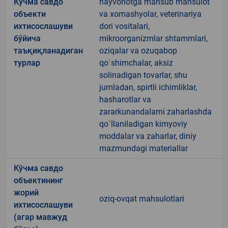
Кўчма савдо
hayvonotga mansub mahsulot
объекти
va xomashyolar, veterinariya
ихтисослашуви
dori vositalari,
бўйича
mikroorganizmlar shtammlari,
таъқиқланадиган
oziqalar va ozuqabop
турлар
qo`shimchalar, aksiz
solinadigan tovarlar, shu
jumladan, spirtli ichimliklar,
hasharotlar va
zararkunandalarni zaharlashda
qo`llaniladigan kimyoviy
moddalar va zaharlar, diniy
mazmundagi materiallar
Кўчма савдо
объектининг
жорий
oziq-ovqat mahsulotlari
ихтисослашуви
(агар мавжуд