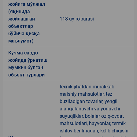
жойига мўлжал
(яқинида
жойлашган
118 uy ro'parasi
объектлар
бўйича қисқа
маълумот)
Кўчма савдо
жойида ўрнатиш
мумкин бўлган
объект турлари
texnik jihatdan murakkab
maishiy mahsulotlar, tez
buziladigan tovarlar, yengil
alangalanuvchi va yonuvchi
suyuqliklar, bolalar oziq-ovqat
mahsulotlari, hayvonlar, termik
ishlov berilmagan, kelib chiqishi