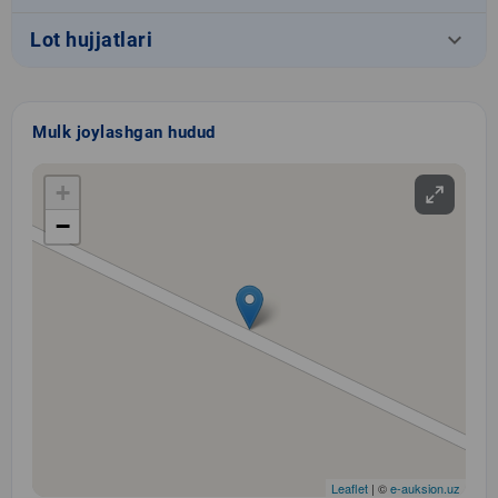
keyboard_arrow_down
Lot hujjatlari
Mulk joylashgan hudud
+
−
Leaflet
| ©
e-auksion.uz