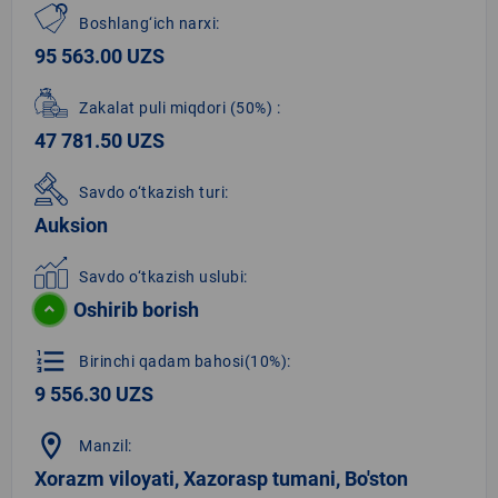
Boshlang‘ich narxi:
95 563.00 UZS
Zakalat puli miqdori
(50%)
:
47 781.50 UZS
Savdo o‘tkazish turi:
Auksion
Savdo o‘tkazish uslubi:
Oshirib borish
format_list_numbered
Birinchi qadam bahosi(10%):
9 556.30 UZS
location_on
Manzil:
Xorazm viloyati, Xazorasp tumani, Bo'ston