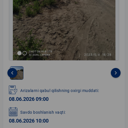
keyboard_arrow_left
keyboard_arrow_right
Item
1
Arizalarni qabul qilishning oxirgi muddati:
of
08.06.2026 09:00
1
Savdo boshlanish vaqti:
08.06.2026 10:00