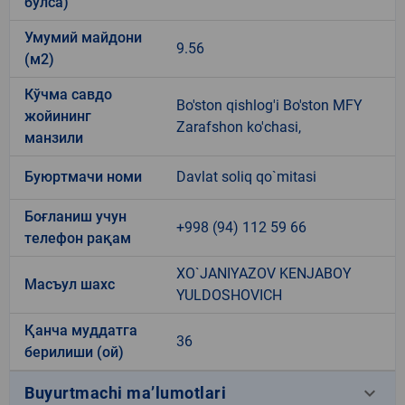
бўлса)
Умумий майдони
9.56
(м2)
Кўчма савдо
Bo'ston qishlog'i Bo'ston MFY
жойининг
Zarafshon ko'chasi,
манзили
Буюртмачи номи
Davlat soliq qo`mitasi
Боғланиш учун
+998 (94) 112 59 66
телефон рақам
XO`JANIYAZOV KENJABOY
Масъул шахс
YULDOSHOVICH
Қанча муддатга
36
берилиши (ой)
keyboard_arrow_down
Buyurtmachi ma’lumotlari