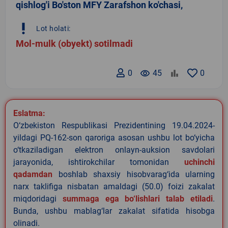
qishlog'i Bo'ston MFY Zarafshon ko'chasi,
priority_high
Lot holati:
Mol-mulk (obyekt) sotilmadi
0
remove_red_eye
45
0
Eslatma:
O‘zbekiston Respublikasi Prezidentining 19.04.2024-
yildagi PQ-162-son qaroriga asosan ushbu lot bo‘yicha
o‘tkaziladigan elektron onlayn-auksion savdolari
jarayonida, ishtirokchilar tomonidan
uchinchi
qadamdan
boshlab shaxsiy hisobvarag‘ida ularning
narx taklifiga nisbatan amaldagi (50.0) foizi zakalat
miqdoridagi
summaga ega bo‘lishlari talab etiladi
.
Bunda, ushbu mablag‘lar zakalat sifatida hisobga
olinadi.