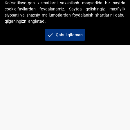
Ko`rsatilayotgan xizmatlarni yaxshilash maqsadida biz saytda
cookie-fayllardan foydalanamiz. Saytda qolishingiz, maxfiylik
siyosati va shaxsiy ma`lumotlardan foydalanish shartlarini qabul
qilganingizni anglatadi.
Copyright © 2017-2026. "Elektron onlayn-auksionlarni
tashkil etish" AJ. Barcha huquqlar himoyalangan
check
Qabul qilaman
To‘lov usullari
Bog‘lanish