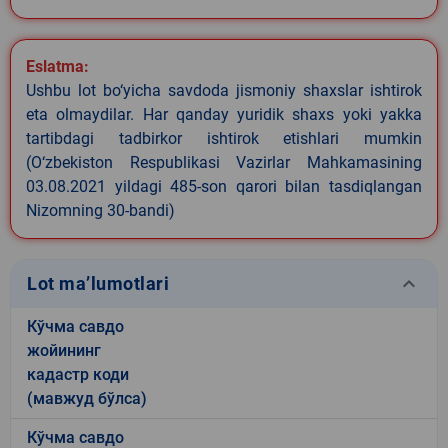
Eslatma:
Ushbu lot bo‘yicha savdoda jismoniy shaxslar ishtirok
eta olmaydilar. Har qanday yuridik shaxs yoki yakka
tartibdagi tadbirkor ishtirok etishlari mumkin
(O‘zbekiston Respublikasi Vazirlar Mahkamasining
03.08.2021 yildagi 485-son qarori bilan tasdiqlangan
Nizomning 30-bandi)
keyboard_arrow_down
Lot ma’lumotlari
Кўчма савдо
жойининг
кадастр коди
(мавжуд бўлса)
Кўчма савдо