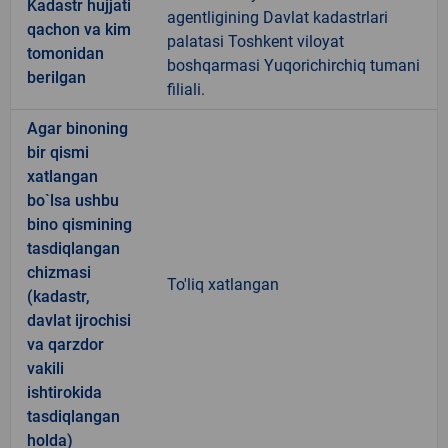
Kadastr hujjati
agentligining Davlat kadastrlari
qachon va kim
palatasi Toshkent viloyat
tomonidan
boshqarmasi Yuqorichirchiq tumani
berilgan
filiali.
Agar binoning
bir qismi
xatlangan
bo`lsa ushbu
bino qismining
tasdiqlangan
chizmasi
To'liq xatlangan
(kadastr,
davlat ijrochisi
va qarzdor
vakili
ishtirokida
tasdiqlangan
holda)