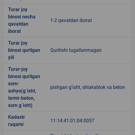
Turar joy
binosi necha
1-2 qavatdan iborat
qavatdan
iborat
Turar joy
binosi qurilgan
Qurilishi tugallanmagan
yili
Turar-joy
binosi qurilgan
xom-
pishgan g'isht, shlakablok va beton
ashyo(g`isht,
temir-beton,
xom g`isht)
Kadastr
11:14:41:01:04:0057
raqami