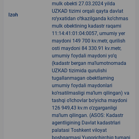
mulk obekti 27.03.2024 yilda
UZKAD tizimi orqali qayta davlat
Izoh
ro‘yxatidan o’tkazilganda ko’chmas
mulk obektining kadastr raqami
11:14:41:01:04:0057, umumiy yer
maydoni 149 700 kv.metr, qurilish
osti maydoni 84 330.91 kv.metr,
umumiy foydali maydoni yo’q
(kadastr bergan ma’lumotnomada
UZKAD tizimida qurulishi
tugallanmagan obektlarning
umumiy foydali maydonlari
ko’rsatilmasligi ma’lum qilingan) va
tashqi o’lchovlar bo‘yicha maydoni
126 949,43 kv.m o‘zgarganligi
ma’lum qilingan. (ASOS: Kadastr
agentligining Davlat kadastrlari
palatasi Toshkent viloyat
boshqarmasi Yuqorichirchiq tumani