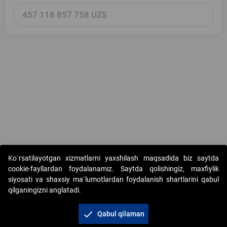
Copyright © 2017-2026. "Elektron onlayn-auksionlarni tashkil etish"
Ko`rsatilayotgan xizmatlarni yaxshilash maqsadida biz saytda
AJ. Barcha huquqlar himoyalangan
cookie-fayllardan foydalanamiz. Saytda qolishingiz, maxfiylik
siyosati va shaxsiy ma`lumotlardan foydalanish shartlarini qabul
qilganingizni anglatadi.
check
Qabul qilaman
+998 71 202-21-11