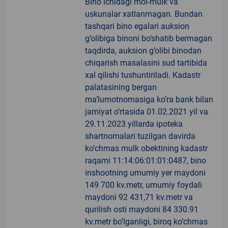
Bino ichidagi mol-mulk va
uskunalar xatlanmagan. Bundan
tashqari bino egalari auksion
g’olibiga binoni bo’shatib bermagan
taqdirda, auksion g’olibi binodan
chiqarish masalasini sud tartibida
xal qilishi tushuntiriladi. Kadastr
palatasining bergan
ma’lumotnomasiga ko’ra bank bilan
jamiyat o‘rtasida 01.02.2021 yil va
29.11.2023 yillarda ipoteka
shartnomalari tuzilgan davirda
ko’chmas mulk obektining kadastr
raqami 11:14:06:01:01:0487, bino
inshootning umumiy yer maydoni
149 700 kv.metr, umumiy foydali
maydoni 92 431,71 kv.metr va
qurilish osti maydoni 84 330.91
kv.metr bo’lganligi, biroq ko’chmas