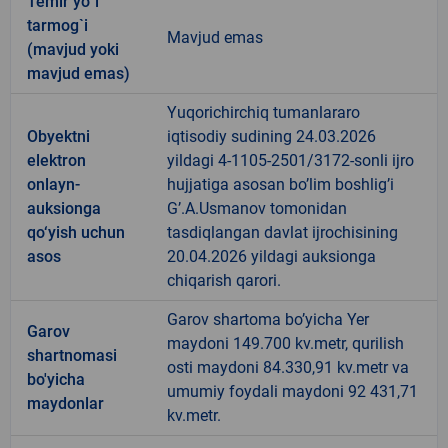
Temir yo`l
tarmog`i
Mavjud emas
(mavjud yoki
mavjud emas)
Yuqorichirchiq tumanlararo
Obyektni
iqtisodiy sudining 24.03.2026
elektron
yildagi 4-1105-2501/3172-sonli ijro
onlayn-
hujjatiga asosan bo’lim boshlig’i
auksionga
G’.A.Usmanov tomonidan
qo‘yish uchun
tasdiqlangan davlat ijrochisining
asos
20.04.2026 yildagi auksionga
chiqarish qarori.
Garov shartoma bo’yicha Yer
Garov
maydoni 149.700 kv.metr, qurilish
shartnomasi
osti maydoni 84.330,91 kv.metr va
bo'yicha
umumiy foydali maydoni 92 431,71
maydonlar
kv.metr.