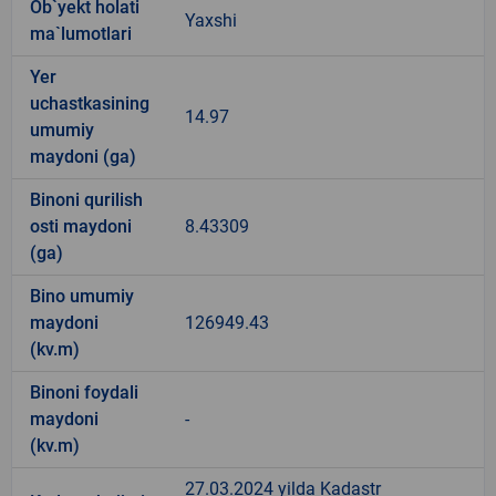
Ob`yekt holati
Yaxshi
ma`lumotlari
Yer
uchastkasining
14.97
umumiy
maydoni (ga)
Binoni qurilish
osti maydoni
8.43309
(ga)
Bino umumiy
maydoni
126949.43
(kv.m)
Binoni foydali
maydoni
-
(kv.m)
27.03.2024 yilda Kadastr