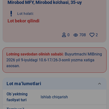
Mirobod MFY, Mirobod ko'chasi, 35-uy
priority_high
Lot holati:
Lot bekor qilindi
0
remove_red_eye
708
2
Lotning savdodan olinish sababi:
Buyurtmachi MIBning
2026 yil 9-iyuldagi 10.6-17/26-3-sonli yozma xatiga
asosan.
keyboard_arrow_down
Lot ma’lumotlari
Ob`yektning
Ishlab chiqarish
faoliyat turi