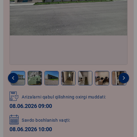
keyboard_arrow_left
keyboard_arrow_right
Item
1
Arizalarni qabul qilishning oxirgi muddati:
of
08.06.2026 09:00
33
Savdo boshlanish vaqti:
08.06.2026 10:00