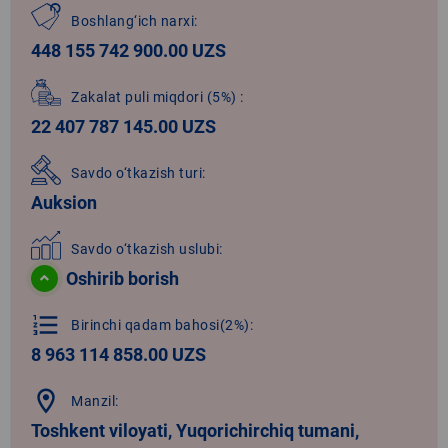
Boshlang‘ich narxi:
448 155 742 900.00 UZS
Zakalat puli miqdori
(5%)
:
22 407 787 145.00 UZS
Savdo o‘tkazish turi:
Auksion
Savdo o‘tkazish uslubi:
Oshirib borish
format_list_numbered
Birinchi qadam bahosi(2%):
8 963 114 858.00 UZS
location_on
Manzil:
Toshkent viloyati, Yuqorichirchiq tumani,