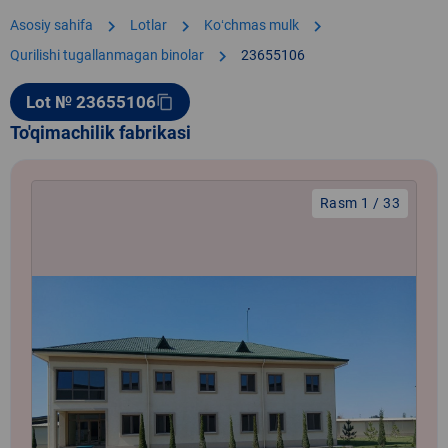
chevron_right
chevron_right
chevron_right
Asosiy sahifa
Lotlar
Koʻchmas mulk
chevron_right
Qurilishi tugallanmagan binolar
23655106
Lot № 23655106
content_copy
To'qimachilik fabrikasi
Rasm 1 / 33