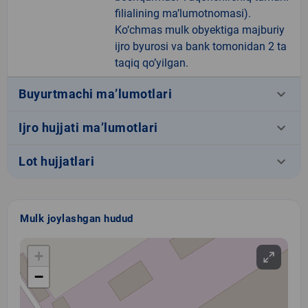
filialining ma’lumotnomasi).
Ko‘chmas mulk obyektiga majburiy
ijro byurosi va bank tomonidan 2 ta
taqiq qo’yilgan.
keyboard_arrow_down
Buyurtmachi ma’lumotlari
keyboard_arrow_down
Ijro hujjati ma’lumotlari
keyboard_arrow_down
Lot hujjatlari
Mulk joylashgan hudud
+
−