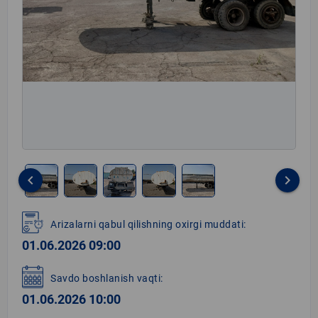
keyboard_arrow_left
keyboard_arrow_right
Item
1
Arizalarni qabul qilishning oxirgi muddati:
of
01.06.2026 09:00
5
Savdo boshlanish vaqti:
01.06.2026 10:00