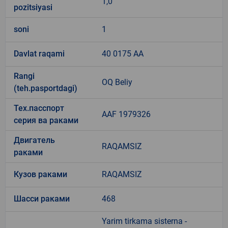
1,0
pozitsiyasi
soni
1
Davlat raqami
40 0175 AA
Rangi
OQ Beliy
(teh.pasportdagi)
Тех.пасспорт
AAF 1979326
серия ва раками
Двигатель
RAQAMSIZ
раками
Кузов раками
RAQAMSIZ
Шасси раками
468
Yarim tirkama sisterna -