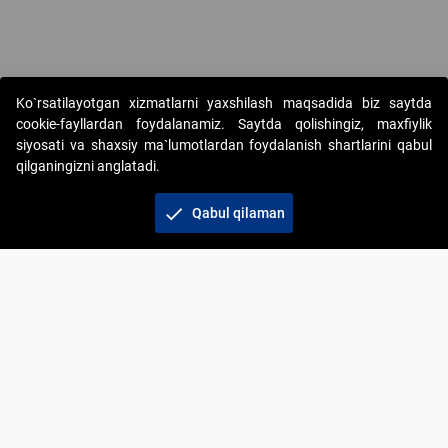
Ko`rsatilayotgan xizmatlarni yaxshilash maqsadida biz saytda
cookie-fayllardan foydalanamiz. Saytda qolishingiz, maxfiylik
siyosati va shaxsiy ma`lumotlardan foydalanish shartlarini qabul
qilganingizni anglatadi.
Copyright © 2017-2026. "Elektron onlayn-auksionlarni
tashkil etish" AJ. Barcha huquqlar himoyalangan
check
Qabul qilaman
To‘lov usullari