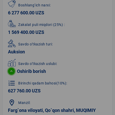
Boshlang‘ich narxi:
6 277 600.00 UZS
Zakalat puli miqdori
(25%)
:
1 569 400.00 UZS
Savdo o‘tkazish turi:
Auksion
Savdo o‘tkazish uslubi:
Oshirib borish
format_list_numbered
Birinchi qadam bahosi(10%):
627 760.00 UZS
location_on
Manzil:
Farg`ona viloyati, Qo`qon shahri, MUQIMIY