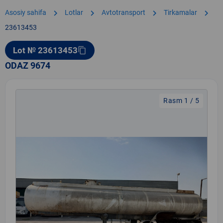
chevron_right
chevron_right
chevron_right
chevron_right
Asosiy sahifa
Lotlar
Avtotransport
Tirkamalar
23613453
Lot № 23613453
content_copy
ODAZ 9674
Rasm 1 / 5