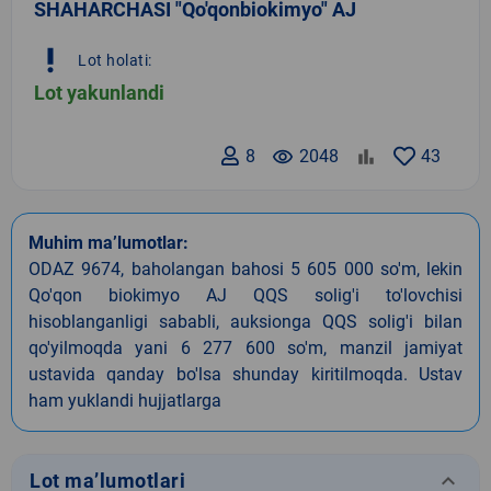
SHAHARCHASI "Qo'qonbiokimyo" AJ
priority_high
Lot holati:
Lot yakunlandi
8
remove_red_eye
2048
43
Muhim ma’lumotlar:
ODAZ 9674, baholangan bahosi 5 605 000 so'm, lekin
Qo'qon biokimyo AJ QQS solig'i to'lovchisi
hisoblanganligi sababli, auksionga QQS solig'i bilan
qo'yilmoqda yani 6 277 600 so'm, manzil jamiyat
ustavida qanday bo'lsa shunday kiritilmoqda. Ustav
ham yuklandi hujjatlarga
keyboard_arrow_down
Lot ma’lumotlari