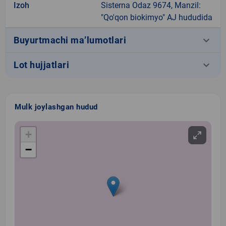
Izoh
Sisterna Odaz 9674, Manzil:
"Qo'qon biokimyo" AJ hududida
keyboard_arrow_down
Buyurtmachi ma’lumotlari
keyboard_arrow_down
Lot hujjatlari
Mulk joylashgan hudud
+
−