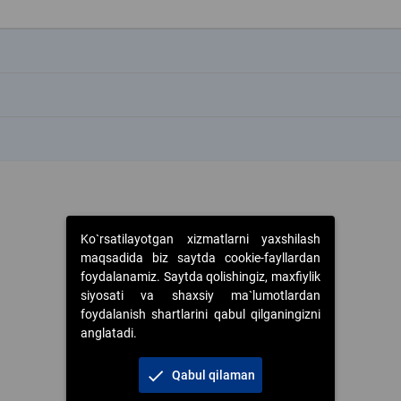
k
k
k
Ko`rsatilayotgan xizmatlarni yaxshilash
maqsadida biz saytda cookie-fayllardan
foydalanamiz. Saytda qolishingiz, maxfiylik
siyosati va shaxsiy ma`lumotlardan
foydalanish shartlarini qabul qilganingizni
anglatadi.
check
Qabul qilaman