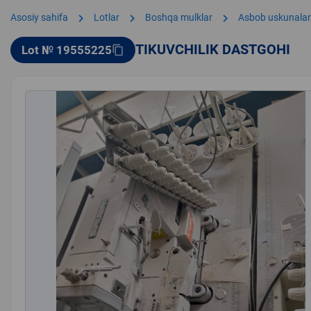
chevron_right
chevron_right
chevron_right
Asosiy sahifa
Lotlar
Boshqa mulklar
Asbob uskunalar
TIKUVCHILIK DASTGOHI
Lot № 19555225
content_copy