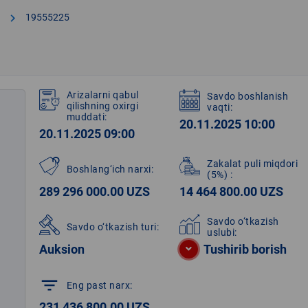
chevron_right
19555225
Arizalarni qabul
Savdo boshlanish
qilishning oxirgi
vaqti:
muddati:
20.11.2025 10:00
20.11.2025 09:00
Zakalat puli miqdori
Boshlang‘ich narxi:
(5%)
:
289 296 000.00 UZS
14 464 800.00 UZS
Savdo o‘tkazish
Savdo o‘tkazish turi:
uslubi:
Auksion
Tushirib borish
filter_list
Eng past narx:
231 436 800.00 UZS