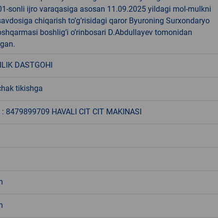
1-sonli ijro varaqasiga asosan 11.09.2025 yildagi mol-mulkni
avdosiga chiqarish to’g’risidagi qaror Byuroning Surxondaryo
oshqarmasi boshlig’i o’rinbosari D.Abdullayev tomonidan
ngan.
ILIK DASTGOHI
hak tikishga
: 8479899709 HAVALI CIT CIT MAKINASI
m
m