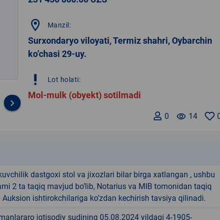
location_on
Manzil:
Surxondaryo viloyati, Termiz shahri, Oybarchin
ko’chasi 29-uy.
priority_high
Lot holati:
Mol-mulk (obyekt) sotilmadi
keyboard_arrow_right
0
remove_red_eye
14
k
kuvchilik dastgoxi stol va jixozlari bilar birga xatlangan , ushbu
mi 2 ta taqiq mavjud bo’lib, Notarius va MIB tomonidan taqiq
. Auksion ishtirokchilariga ko’zdan kechirish tavsiya qilinadi.
anlararo iqtisodiy sudining 05.08.2024 yildagi 4-1905-