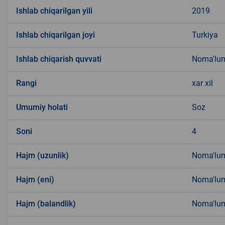
Ishlab chiqarilgan yili
2019
Ishlab chiqarilgan joyi
Turkiya
Ishlab chiqarish quvvati
Noma'lu
Rangi
xar xil
Umumiy holati
Soz
Soni
4
Hajm (uzunlik)
Noma'lu
Hajm (eni)
Noma'lu
Hajm (balandlik)
Noma'lu