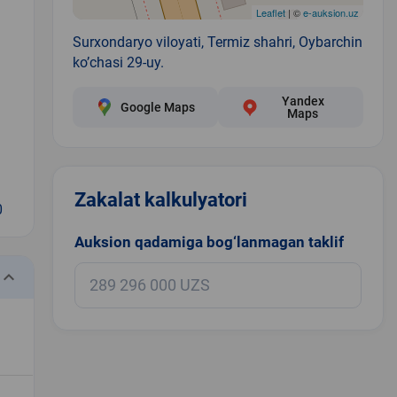
Leaflet
| ©
e-auksion.uz
Surxondaryo viloyati, Termiz shahri, Oybarchin
ko’chasi 29-uy.
Yandex
Google Maps
Maps
Zakalat kalkulyatori
0
Auksion qadamiga bog‘lanmagan taklif
eyboard_arrow_down