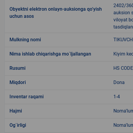
2402/360
Obyektni elektron onlayn-auksionga qo‘yish
auksion s
uchun asos
viloyat b
tasdiqla
Mulkning nomi
TIKUVCH
Nima ishlab chiqarishga mo`ljallangan
Kiyim kec
Rusumi
HS CODE 
Miqdori
Dona
Inventar raqami
1-4
Hajmi
Noma'lu
Og`irligi
Noma'lu