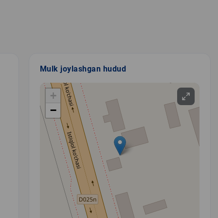
Mulk joylashgan hudud
+
−