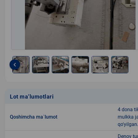
keyboard_arrow_left
Item
1
of
6
Lot ma’lumotlari
4 dona ti
Qoshimcha ma`lumot
mulkka ja
qo'yilgan
Denov tum