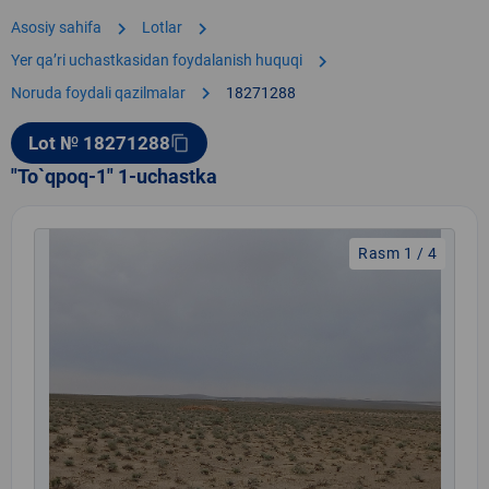
chevron_right
chevron_right
Asosiy sahifa
Lotlar
chevron_right
Yer qaʼri uchastkasidan foydalanish huquqi
chevron_right
Noruda foydali qazilmalar
18271288
Lot № 18271288
content_copy
"To`qpoq-1" 1-uchastka
Rasm 1 / 4