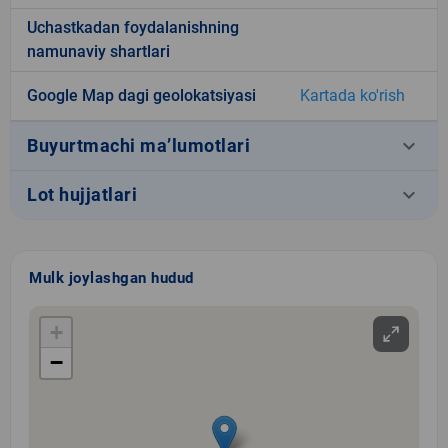
Uchastkadan foydalanishning
namunaviy shartlari
Google Map dagi geolokatsiyasi
Kartada ko'rish
keyboard_arrow_down
Buyurtmachi ma’lumotlari
keyboard_arrow_down
Lot hujjatlari
Mulk joylashgan hudud
+
−