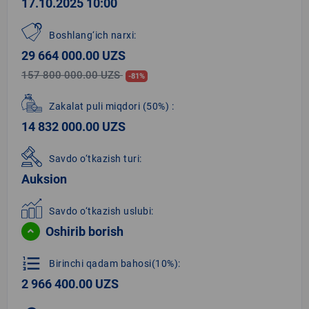
17.10.2025 10:00
Boshlang‘ich narxi:
29 664 000.00 UZS
157 800 000.00 UZS
-81%
Zakalat puli miqdori
(50%)
:
14 832 000.00 UZS
Savdo o‘tkazish turi:
Auksion
Savdo o‘tkazish uslubi:
Oshirib borish
format_list_numbered
Birinchi qadam bahosi(10%):
2 966 400.00 UZS