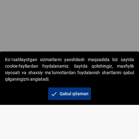
Ko`rsatilayotgan xizmatlarni yaxshilash maqsadida biz saytda
cookie-fayllardan foydalanamiz. Saytda qolishingiz, maxfiylik
siyosati va shaxsiy ma`lumotlardan foydalanish shartlarini qabul
qilganingizni anglatadi.
Copyright © 2017-2026. "Elektron onlayn-auksionlarni
tashkil etish" AJ. Barcha huquqlar himoyalangan
check
Qabul qilaman
To‘lov usullari