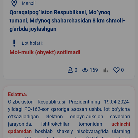
location_on
Manzil:
Qoraqalpog`iston Respublikasi, Mo`ynoq
tumani, Mo'ynoq shaharchasidan 8 km shmoli-
g'arbda joylashgan
priority_high
Lot holati:
Mol-mulk (obyekt) sotilmadi
0
remove_red_eye
169
0
Eslatma:
Oʻzbekiston Respublikasi Prezidentining 19.04.2024-
yildagi PQ-162-son qaroriga asosan ushbu lot boʻyicha
oʻtkaziladigan elektron onlayn-auksion savdolari
jarayonida, ishtirokchilar tomonidan
uchinchi
qadamdan
boshlab shaxsiy hisobvaragʻida ularning