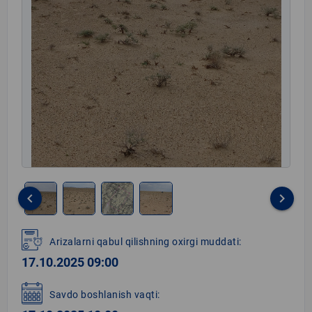
keyboard_arrow_left
keyboard_arrow_right
Item
1
Arizalarni qabul qilishning oxirgi muddati:
of
17.10.2025 09:00
4
Savdo boshlanish vaqti: