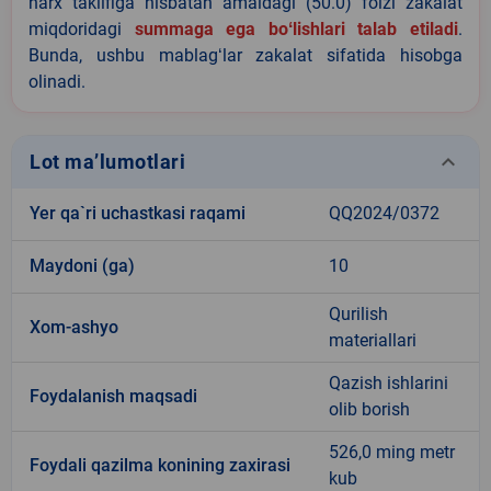
narx taklifiga nisbatan amaldagi (50.0) foizi zakalat
miqdoridagi
summaga ega boʻlishlari talab etiladi
.
Bunda, ushbu mablagʻlar zakalat sifatida hisobga
olinadi.
keyboard_arrow_down
Lot ma’lumotlari
Yer qa`ri uchastkasi raqami
QQ2024/0372
Maydoni (ga)
10
Qurilish
Xom-ashyo
materiallari
Qazish ishlarini
Foydalanish maqsadi
olib borish
526,0 ming metr
Foydali qazilma konining zaxirasi
kub