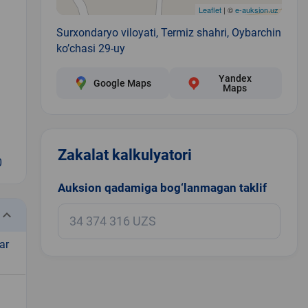
Leaflet
| ©
e-auksion.uz
Surxondaryo viloyati, Termiz shahri, Oybarchin
ko’chasi 29-uy
Yandex
Google Maps
Maps
Zakalat kalkulyatori
0
Auksion qadamiga bog‘lanmagan taklif
eyboard_arrow_down
ar