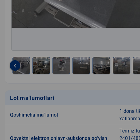
keyboard_arrow_left
Item
1
of
7
Lot ma’lumotlari
1 dona ti
Qoshimcha ma`lumot
xatlanmag
Termiz tu
Obyektni elektron onlayn-auksionga qo‘yish
2401/488