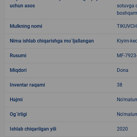
uchun asos
sotuvga c
boshqarma
Mulkning nomi
TIKUVCH
Nima ishlab chiqarishga mo`ljallangan
Kiyim-kec
Rusumi
MF-7923
Miqdori
Dona
Inventar raqami
38
Hajmi
No'malu
Og`irligi
No'malu
Ishlab chiqarilgan yili
2020