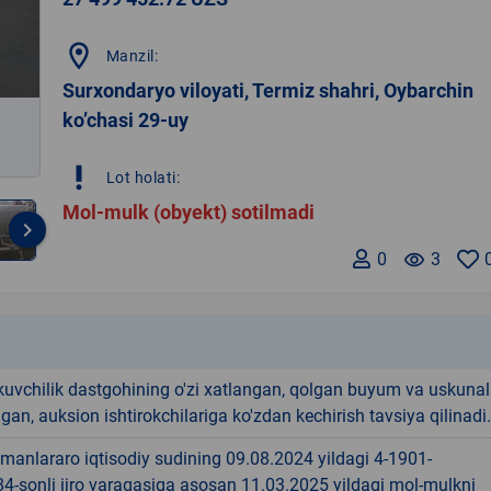
location_on
Manzil:
Surxondaryo viloyati, Termiz shahri, Oybarchin
ko’chasi 29-uy
priority_high
Lot holati:
Mol-mulk (obyekt) sotilmadi
keyboard_arrow_right
0
remove_red_eye
3
k
kuvchilik dastgohining o'zi xatlangan, qolgan buyum va uskunal
an, auksion ishtirokchilariga ko'zdan kechirish tavsiya qilinadi.
manlararo iqtisodiy sudining 09.08.2024 yildagi 4-1901-
4-sonli ijro varaqasiga asosan 11.03.2025 yildagi mol-mulkni