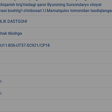
hiqarish to’g’risidagi qaror Byuroning Surxondaryo viloyat
si boshlig’i o’rinbosari I.I.Mamatqulov tomonidan tasdiqlanga
ILIK DASTGOHI
hak tikishga
-U11-B56-UT57-SC921/CP18
m
m