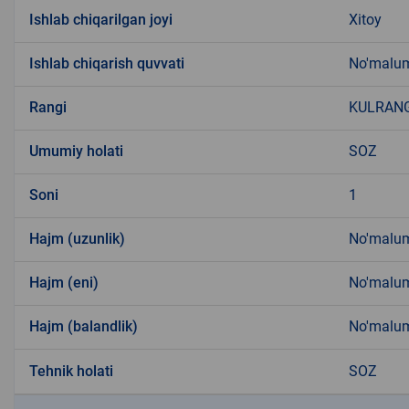
Ishlab chiqarilgan joyi
Xitoy
Ishlab chiqarish quvvati
No'malu
Rangi
KULRAN
Umumiy holati
SOZ
Soni
1
Hajm (uzunlik)
No'malu
Hajm (eni)
No'malu
Hajm (balandlik)
No'malu
Tehnik holati
SOZ