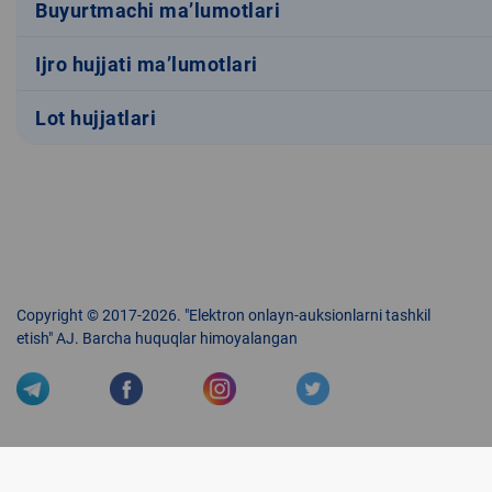
Buyurtmachi ma’lumotlari
Ijro hujjati ma’lumotlari
Lot hujjatlari
Copyright © 2017-2026. "Elektron onlayn-auksionlarni tashkil
etish" AJ. Barcha huquqlar himoyalangan
Veb-saytdagi axborot materiallaridan boshqa shaxslar