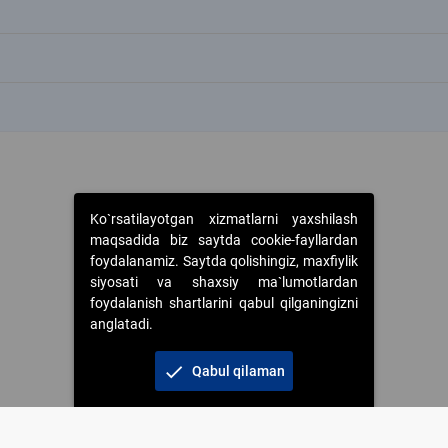
k
k
k
Ko`rsatilayotgan xizmatlarni yaxshilash
maqsadida biz saytda cookie-fayllardan
foydalanamiz. Saytda qolishingiz, maxfiylik
siyosati va shaxsiy ma`lumotlardan
foydalanish shartlarini qabul qilganingizni
anglatadi.
check
Qabul qilaman
 foydalanganda jamiyatning korporativ veb-saytiga majburiy havolalar ko