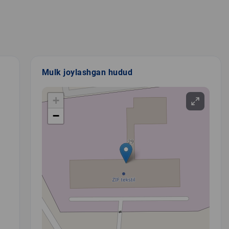
Mulk joylashgan hudud
+
−