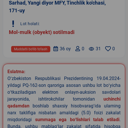
Sarhad, Yangi diyor MFY, Tinchlik ko'chasi,
171-uy
priority_high
Lot holati:
Mol-mulk (obyekt) sotilmadi
36 oy
0
remove_red_eye
31
0
Muddatli bo‘lib to‘lash
Eslatma:
Oʻzbekiston Respublikasi Prezidentining 19.04.2024-
yildagi PQ-162-son qaroriga asosan ushbu lot boʻyicha
oʻtkaziladigan elektron onlayn-auksion savdolari
jarayonida, ishtirokchilar tomonidan
uchinchi
qadamdan
boshlab shaxsiy hisobvaragʻida ularning
narx taklifiga nisbatan amaldagi (5.0) foizi zakalat
miqdoridagi
summaga ega boʻlishlari talab etiladi
.
Bunda, ushbu mablagʻlar zakalat sifatida hisobga