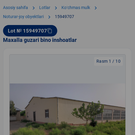
chevron_right
chevron_right
chevron_right
Asosiy sahifa
Lotlar
Koʻchmas mulk
chevron_right
Noturar-joy obyektlari
15949707
Lot № 15949707
content_copy
Maxalla guzari bino inshoatlar
Rasm 1 / 10