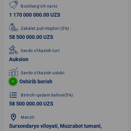
Boshlang‘ich narxi:
1 170 000 000.00 UZS
Zakalat puli miqdori
(5%)
:
58 500 000.00 UZS
Savdo o‘tkazish turi:
Auksion
Savdo o‘tkazish uslubi:
Oshirib borish
format_list_numbered
Birinchi qadam bahosi(5%):
58 500 000.00 UZS
location_on
Manzil:
Surxondaryo viloyati, Muzrabot tumani,