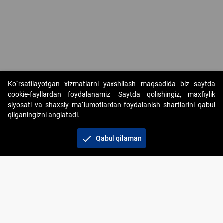
Copyright © 2017-2026. "Elektron onlayn-auksionlarni tashkil etish"
Ko`rsatilayotgan xizmatlarni yaxshilash maqsadida biz saytda
AJ. Barcha huquqlar himoyalangan
cookie-fayllardan foydalanamiz. Saytda qolishingiz, maxfiylik
siyosati va shaxsiy ma`lumotlardan foydalanish shartlarini qabul
qilganingizni anglatadi.
check
Qabul qilaman
+998 71 202-21-11
Veb-saytdagi axborot materiallaridan boshqa
shaxslar foydalanganda jamiyatning korporativ veb-
saytiga majburiy havolalar ko‘rsatilishi kerak