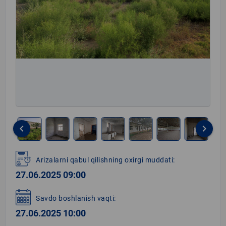
keyboard_arrow_left
keyboard_arrow_right
Item
1
Arizalarni qabul qilishning oxirgi muddati:
of
27.06.2025 09:00
10
Savdo boshlanish vaqti:
27.06.2025 10:00