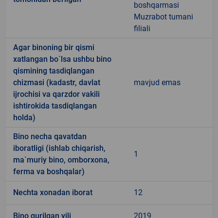
boshqarmasi
Muzrabot tumani
filiali
Agar binoning bir qismi
xatlangan bo`lsa ushbu bino
qismining tasdiqlangan
chizmasi (kadastr, davlat
mavjud emas
ijrochisi va qarzdor vakili
ishtirokida tasdiqlangan
holda)
Bino necha qavatdan
iboratligi (ishlab chiqarish,
1
ma`muriy bino, omborxona,
ferma va boshqalar)
Nechta xonadan iborat
12
Bino qurilgan yili
2019