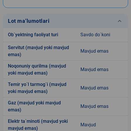
keyboard_arrow_down
Lot ma’lumotlari
Ob`yektning faoliyat turi
Savdo do`koni
Servitut (mavjud yoki mavjud
Mavjud emas
emas)
Noqonuniy qurilma (mavjud
Mavjud emas
yoki mavjud emas)
Temir yo`l tarmog`i (mavjud
Mavjud emas
yoki mavjud emas)
Gaz (mavjud yoki mavjud
Mavjud emas
emas)
Elektr ta`minoti (mavjud yoki
Mavjud
mavjud emas)