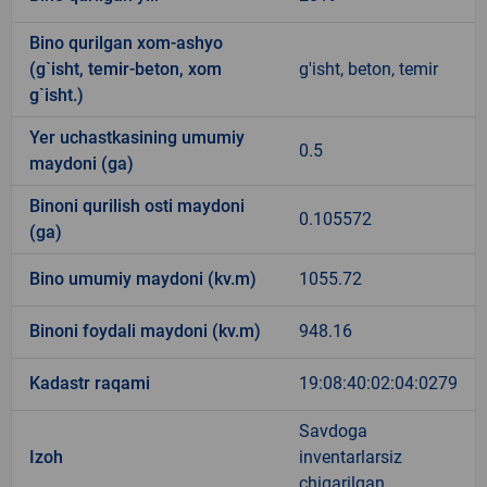
Bino qurilgan xom-ashyo
(g`isht, temir-beton, xom
g'isht, beton, temir
g`isht.)
Yer uchastkasining umumiy
0.5
maydoni (ga)
Binoni qurilish osti maydoni
0.105572
(ga)
Bino umumiy maydoni (kv.m)
1055.72
Binoni foydali maydoni (kv.m)
948.16
Kadastr raqami
19:08:40:02:04:0279
Savdoga
Izoh
inventarlarsiz
chiqarilgan