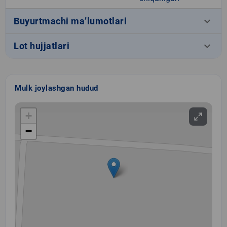
keyboard_arrow_down
Buyurtmachi ma’lumotlari
keyboard_arrow_down
Lot hujjatlari
Mulk joylashgan hudud
+
−