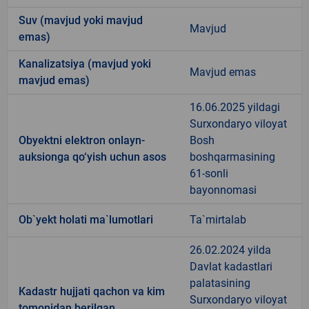
Suv (mavjud yoki mavjud
Mavjud
emas)
Kanalizatsiya (mavjud yoki
Mavjud emas
mavjud emas)
16.06.2025 yildagi
Surxondaryo viloyat
Obyektni elektron onlayn-
Bosh
auksionga qo‘yish uchun asos
boshqarmasining
61-sonli
bayonnomasi
Ob`yekt holati ma`lumotlari
Ta`mirtalab
26.02.2024 yilda
Davlat kadastlari
palatasining
Kadastr hujjati qachon va kim
Surxondaryo viloyat
tomonidan berilgan