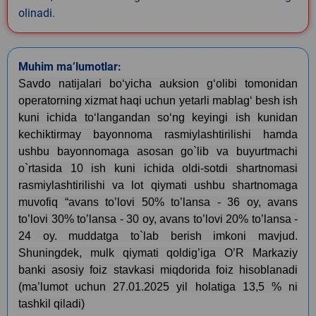
olinadi.
Muhim ma’lumotlar:
Savdo natijalari bo‘yicha auksion g‘olibi tomonidan
operatorning xizmat haqi uchun yetarli mablag‘ besh ish
kuni ichida to‘langandan so‘ng keyingi ish kunidan
kechiktirmay bayonnoma rasmiylashtirilishi hamda
ushbu bayonnomaga asosan go`lib va buyurtmachi
o`rtasida 10 ish kuni ichida oldi-sotdi shartnomasi
rasmiylashtirilishi va lot qiymati ushbu shartnomaga
muvofiq “avans to’lovi 50% to’lansa - 36 oy, avans
to’lovi 30% to’lansa - 30 oy, avans to’lovi 20% to’lansa -
24 oy. muddatga to`lab berish imkoni mavjud.
Shuningdek, mulk qiymati qoldig’iga O’R Markaziy
banki asosiy foiz stavkasi miqdorida foiz hisoblanadi
(ma’lumot uchun 27.01.2025 yil holatiga 13,5 % ni
tashkil qiladi)