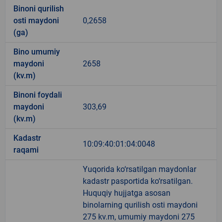
Binoni qurilish
osti maydoni
0,2658
(ga)
Bino umumiy
maydoni
2658
(kv.m)
Binoni foydali
maydoni
303,69
(kv.m)
Kadastr
10:09:40:01:04:0048
raqami
Yuqorida ko‘rsatilgan maydonlar
kadastr pasportida ko‘rsatilgan.
Huquqiy hujjatga asosan
binolarning qurilish osti maydoni
275 kv.m, umumiy maydoni 275