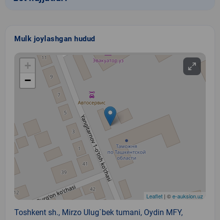
Mulk joylashgan hudud
+
−
Leaflet
| ©
e-auksion.uz
Toshkent sh., Mirzo Ulug`bek tumani, Oydin MFY,