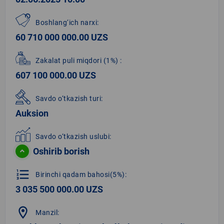
Boshlang‘ich narxi:
60 710 000 000.00 UZS
Zakalat puli miqdori
(1%)
:
607 100 000.00 UZS
Savdo o‘tkazish turi:
Auksion
Savdo o‘tkazish uslubi:
Oshirib borish
format_list_numbered
Birinchi qadam bahosi(5%):
3 035 500 000.00 UZS
location_on
Manzil: