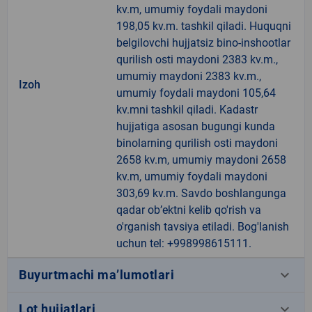
kv.m, umumiy foydali maydoni
198,05 kv.m. tashkil qiladi. Huquqni
belgilovchi hujjatsiz bino-inshootlar
qurilish osti maydoni 2383 kv.m.,
umumiy maydoni 2383 kv.m.,
Izoh
umumiy foydali maydoni 105,64
kv.mni tashkil qiladi. Kadastr
hujjatiga asosan bugungi kunda
binolarning qurilish osti maydoni
2658 kv.m, umumiy maydoni 2658
kv.m, umumiy foydali maydoni
303,69 kv.m. Savdo boshlangunga
qadar ob’ektni kelib qo'rish va
o'rganish tavsiya etiladi. Bog'lanish
uchun tel: +998998615111.
keyboard_arrow_down
Buyurtmachi ma’lumotlari
keyboard_arrow_down
Lot hujjatlari