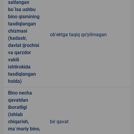
xatlangan
bo`lsa ushbu
bino qismining
tasdiqlangan
chizmasi
ob'ektga taqiq qo'yilmagan
(kadastr,
davlat ijrochisi
va qarzdor
vakili
ishtirokida
tasdiqlangan
holda)
Bino necha
qavatdan
iboratligi
(ishlab
chiqarish,
bir qavat
ma`muriy bino,