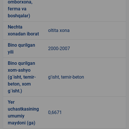
omborxona,
ferma va
boshqalar)
Nechta
oltita xona
xonadan iborat
Bino qurilgan
2000-2007
yili
Bino qurilgan
xom-ashyo
(g`isht, temir-
g'isht, temir-beton
beton, xom
g`isht.)
Yer
uchastkasining
0,6671
umumiy
maydoni (ga)