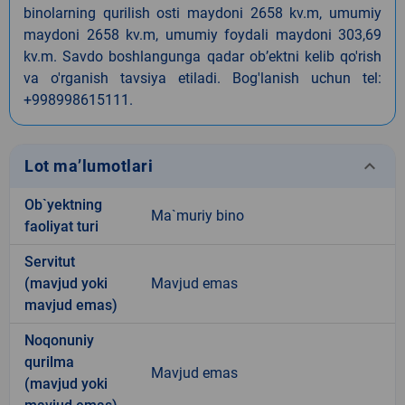
binolarning qurilish osti maydoni 2658 kv.m, umumiy
maydoni 2658 kv.m, umumiy foydali maydoni 303,69
kv.m. Savdo boshlangunga qadar ob’ektni kelib qo'rish
va o'rganish tavsiya etiladi. Bog'lanish uchun tel:
+998998615111.
keyboard_arrow_down
Lot ma’lumotlari
Ob`yektning
Ma`muriy bino
faoliyat turi
Servitut
(mavjud yoki
Mavjud emas
mavjud emas)
Noqonuniy
qurilma
Mavjud emas
(mavjud yoki