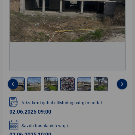
keyboard_arrow_left
keyboard_arrow_right
Item
1
Arizalarni qabul qilishning oxirgi muddati:
of
02.06.2025 09:00
6
Savdo boshlanish vaqti:
02.06.2025 10:00