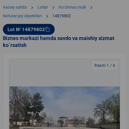
chevron_right
chevron_right
chevron_right
Asosiy sahifa
Lotlar
Koʻchmas mulk
chevron_right
Noturar-joy obyektlari
14879802
Lot № 14879802
content_copy
Biznes markazi hamda savdo va maishiy xizmat
ko`rsatish
Rasm 1 / 6