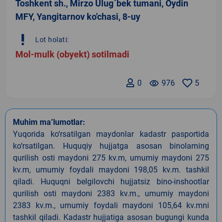
Toshkent sh., Mirzo Ulug`bek tumani, Oydin
MFY, Yangitarnov ko'chasi, 8-uy
priority_high
Lot holati:
Mol-mulk (obyekt) sotilmadi
0
remove_red_eye
976
5
Muhim ma’lumotlar:
Yuqorida ko‘rsatilgan maydonlar kadastr pasportida
ko‘rsatilgan. Huquqiy hujjatga asosan binolarning
qurilish osti maydoni 275 kv.m, umumiy maydoni 275
kv.m, umumiy foydali maydoni 198,05 kv.m. tashkil
qiladi. Huquqni belgilovchi hujjatsiz bino-inshootlar
qurilish osti maydoni 2383 kv.m., umumiy maydoni
2383 kv.m., umumiy foydali maydoni 105,64 kv.mni
tashkil qiladi. Kadastr hujjatiga asosan bugungi kunda