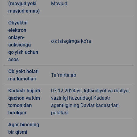
(mavjud yoki
Mavjud
mavjud emas)
Obyektni
elektron
onlayn-
o'z istagimga ko'ra
auksionga
qo‘yish uchun
asos
Ob`yekt holati
Ta`mirtalab
ma`lumotlari
Kadastr hujjati
07.12.2024 yil, Iqtisodiyot va moliya
qachon va kim
vazirligi huzuridagi Kadastr
tomonidan
agentligining Davlat kadastrlari
berilgan
palatasi
Agar binoning
bir qismi