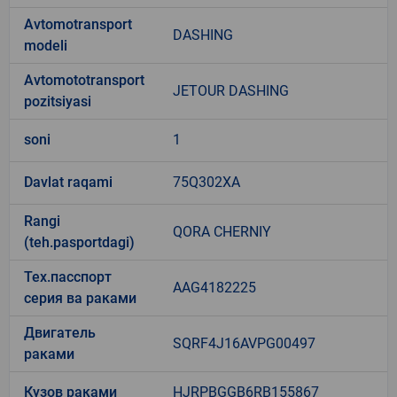
Avtomotransport
DASHING
modeli
Avtomototransport
JETOUR DASHING
pozitsiyasi
soni
1
Davlat raqami
75Q302XA
Rangi
QORA CHERNIY
(teh.pasportdagi)
Тех.пасспорт
AAG4182225
серия ва раками
Двигатель
SQRF4J16AVPG00497
раками
Кузов раками
HJRPBGGB6RB155867