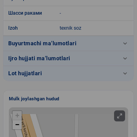
Шасси раками
-
Izoh
texnik soz
keyboard_arrow_down
Buyurtmachi ma’lumotlari
keyboard_arrow_down
Ijro hujjati ma’lumotlari
keyboard_arrow_down
Lot hujjatlari
Mulk joylashgan hudud
+
−