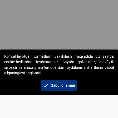
Ko`rsatilayotgan xizmatlarni yaxshilash maqsadida biz saytda
cookie-fayllardan foydalanamiz. Saytda qolishingiz, maxfiylik
siyosati va shaxsiy ma`lumotlardan foydalanish shartlarini qabul
qilganingizni anglatadi.
Copyright © 2017-2026. "Elektron onlayn-auksionlarni
tashkil etish" AJ. Barcha huquqlar himoyalangan
check
Qabul qilaman
To‘lov usullari