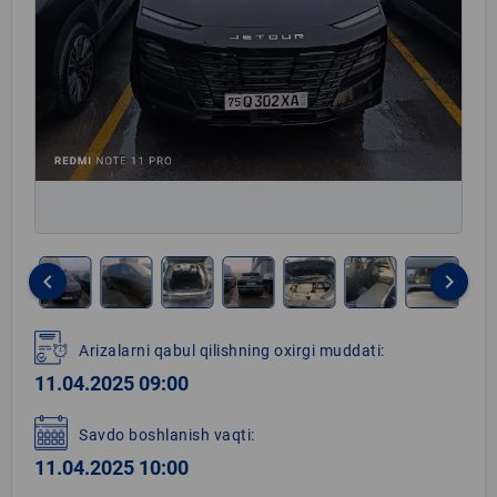
keyboard_arrow_left
keyboard_arrow_right
Item
1
Arizalarni qabul qilishning oxirgi muddati:
of
11.04.2025 09:00
11
Savdo boshlanish vaqti:
11.04.2025 10:00