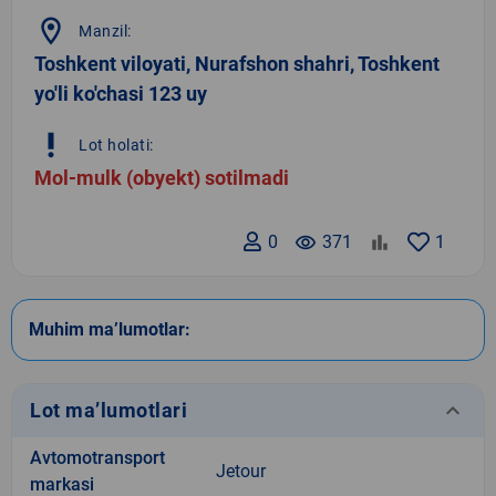
location_on
Manzil:
Toshkent viloyati, Nurafshon shahri, Toshkent
yo'li ko'chasi 123 uy
priority_high
Lot holati:
Mol-mulk (obyekt) sotilmadi
0
remove_red_eye
371
1
Muhim ma’lumotlar:
keyboard_arrow_down
Lot ma’lumotlari
Avtomotransport
Jetour
markasi