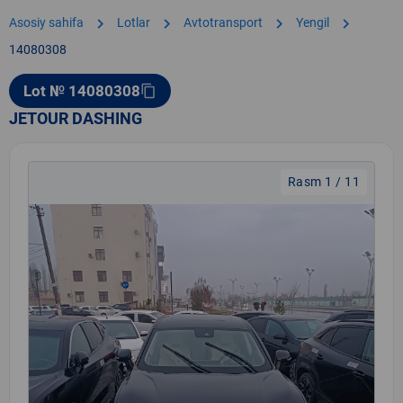
chevron_right
chevron_right
chevron_right
chevron_right
Asosiy sahifa
Lotlar
Avtotransport
Yengil
14080308
Lot № 14080308
content_copy
JETOUR DASHING
Rasm 1 / 11