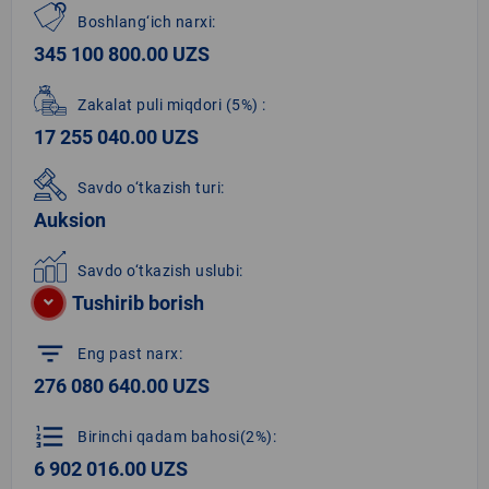
Boshlang‘ich narxi:
345 100 800.00 UZS
Zakalat puli miqdori
(5%)
:
17 255 040.00 UZS
Savdo o‘tkazish turi:
Auksion
Savdo o‘tkazish uslubi:
Tushirib borish
filter_list
Eng past narx:
276 080 640.00 UZS
format_list_numbered
Birinchi qadam bahosi(2%):
6 902 016.00 UZS