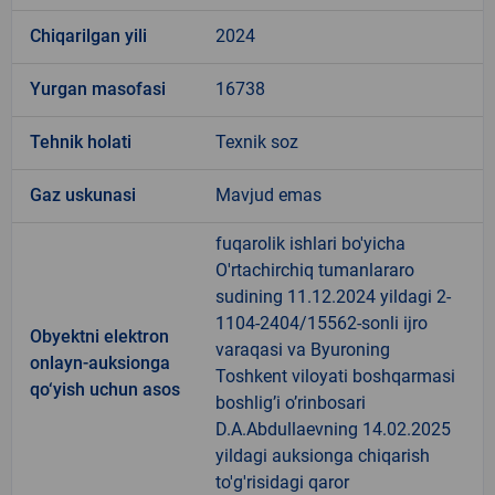
Chiqarilgan yili
2024
Yurgan masofasi
16738
Tehnik holati
Texnik soz
Gaz uskunasi
Mavjud emas
fuqarolik ishlari bo'yicha
O'rtachirchiq tumanlararo
sudining 11.12.2024 yildagi 2-
1104-2404/15562-sonli ijro
Obyektni elektron
varaqasi va Byuroning
onlayn-auksionga
Toshkent viloyati boshqarmasi
qo‘yish uchun asos
boshlig’i o’rinbosari
D.A.Abdullaevning 14.02.2025
yildagi auksionga chiqarish
to'g'risidagi qaror