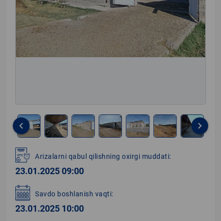
keyboard_arrow_left
keyboard_arrow_right
Item
1
Arizalarni qabul qilishning oxirgi muddati:
of
23.01.2025 09:00
27
Savdo boshlanish vaqti:
23.01.2025 10:00