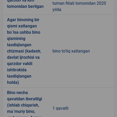
qachon va kim
tuman filiali tomonidan 2020
tomonidan berilgan
yilda
Agar binoning bir
qismi xatlangan
bo`lsa ushbu bino
qismining
tasdiqlangan
chizmasi (kadastr,
bino to'liq xatlangan
davlat ijrochisi va
qarzdor vakili
ishtirokida
tasdiqlangan
holda)
Bino necha
qavatdan iboratligi
(ishlab chiqarish,
1 qavatli
ma`muriy bino,