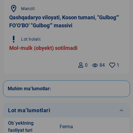
location_on
Manzil:
Qashqadaryo viloyati, Koson tumani, "Gulbog‘"
FO‘O‘BO‘ "Gulbog‘" massivi
priority_high
Lot holati:
Mol-mulk (obyekt) sotilmadi
0
remove_red_eye
84
1
Muhim ma’lumotlar:
keyboard_arrow_down
Lot ma’lumotlari
Ob`yektning
Ferma
faoliyat turi