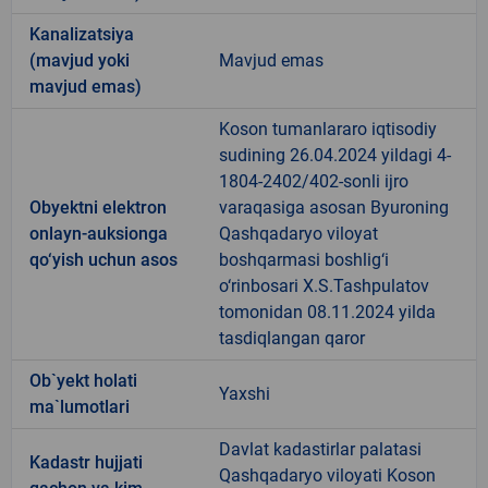
Kanalizatsiya
(mavjud yoki
Mavjud emas
mavjud emas)
Koson tumanlararo iqtisodiy
sudining 26.04.2024 yildagi 4-
1804-2402/402-sonli ijro
Obyektni elektron
varaqasiga asosan Byuroning
onlayn-auksionga
Qashqadaryo viloyat
qo‘yish uchun asos
boshqarmasi boshlig‘i
o‘rinbosari X.S.Tashpulatov
tomonidan 08.11.2024 yilda
tasdiqlangan qaror
Ob`yekt holati
Yaxshi
ma`lumotlari
Davlat kadastirlar palatasi
Kadastr hujjati
Qashqadaryo viloyati Koson