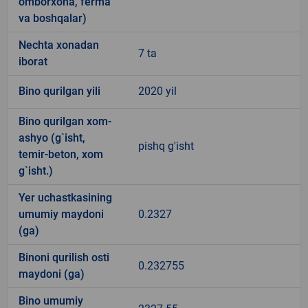
omborxona, ferma
va boshqalar)
Nechta xonadan
7 ta
iborat
Bino qurilgan yili
2020 yil
Bino qurilgan xom-
ashyo (g`isht,
pishq g'isht
temir-beton, xom
g`isht.)
Yer uchastkasining
umumiy maydoni
0.2327
(ga)
Binoni qurilish osti
0.232755
maydoni (ga)
Bino umumiy