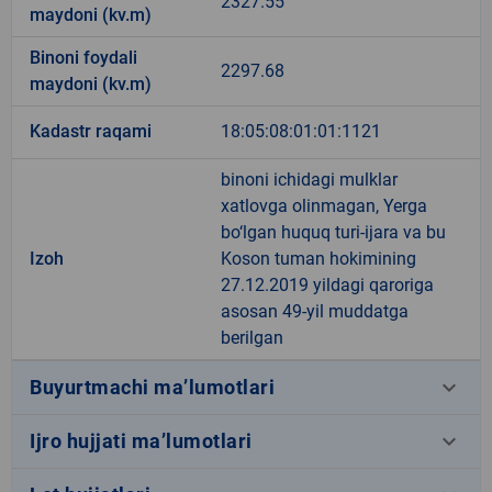
2327.55
maydoni (kv.m)
Binoni foydali
2297.68
maydoni (kv.m)
Kadastr raqami
18:05:08:01:01:1121
binoni ichidagi mulklar
xatlovga olinmagan, Yerga
bo‘lgan huquq turi-ijara va bu
Izoh
Koson tuman hokimining
27.12.2019 yildagi qaroriga
asosan 49-yil muddatga
berilgan
keyboard_arrow_down
Buyurtmachi ma’lumotlari
keyboard_arrow_down
Ijro hujjati ma’lumotlari