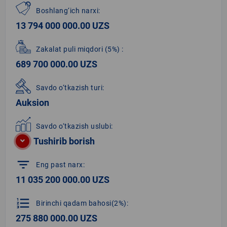
Boshlang‘ich narxi:
13 794 000 000.00 UZS
Zakalat puli miqdori
(5%)
:
689 700 000.00 UZS
Savdo o‘tkazish turi:
Auksion
Savdo o‘tkazish uslubi:
Tushirib borish
filter_list
Eng past narx:
11 035 200 000.00 UZS
format_list_numbered
Birinchi qadam bahosi(2%):
275 880 000.00 UZS