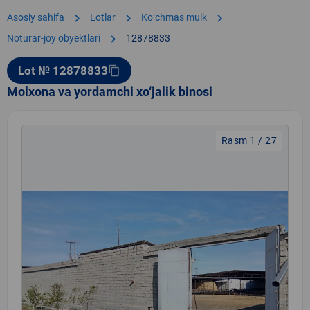
chevron_right
chevron_right
chevron_right
Asosiy sahifa
Lotlar
Koʻchmas mulk
chevron_right
Noturar-joy obyektlari
12878833
Lot № 12878833
content_copy
Molxona va yordamchi xo‘jalik binosi
Rasm 1 / 27