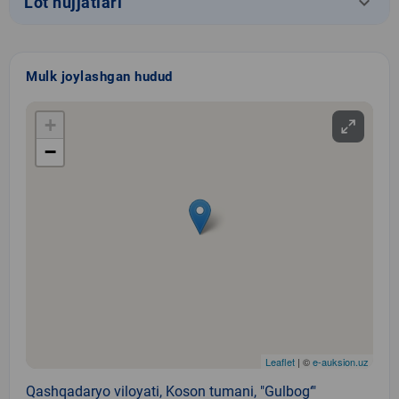
keyboard_arrow_down
Lot hujjatlari
Mulk joylashgan hudud
+
−
Leaflet
| ©
e-auksion.uz
Qashqadaryo viloyati, Koson tumani, "Gulbog‘"