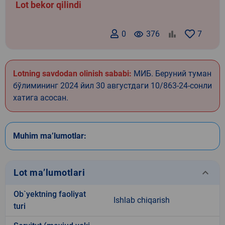
Lot bekor qilindi
0
remove_red_eye
376
7
Lotning savdodan olinish sababi:
МИБ. Беруний туман
бўлимининг 2024 йил 30 августдаги 10/863-24-сонли
хатига асосан.
Muhim ma’lumotlar:
keyboard_arrow_down
Lot ma’lumotlari
Ob`yektning faoliyat
Ishlab chiqarish
turi