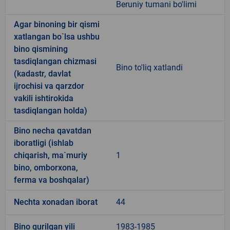
Beruniy tumani bo'limi
Agar binoning bir qismi
xatlangan bo`lsa ushbu
bino qismining
tasdiqlangan chizmasi
Bino to'liq xatlandi
(kadastr, davlat
ijrochisi va qarzdor
vakili ishtirokida
tasdiqlangan holda)
Bino necha qavatdan
iboratligi (ishlab
chiqarish, ma`muriy
1
bino, omborxona,
ferma va boshqalar)
Nechta xonadan iborat
44
Bino qurilgan yili
1983-1985