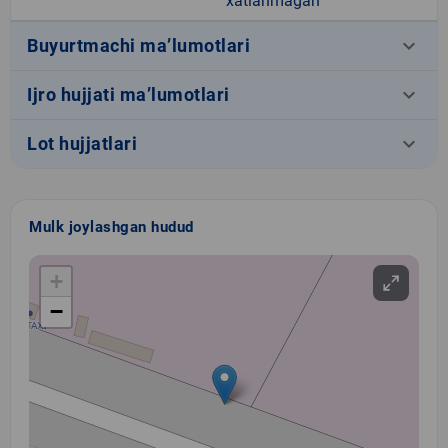
xatlanmagan
keyboard_arrow_down
Buyurtmachi ma’lumotlari
keyboard_arrow_down
Ijro hujjati ma’lumotlari
keyboard_arrow_down
Lot hujjatlari
Mulk joylashgan hudud
+
−