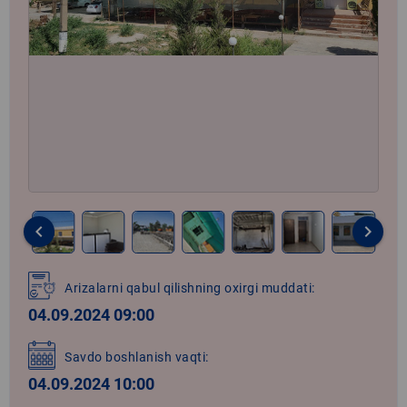
keyboard_arrow_left
keyboard_arrow_right
Item
1
Arizalarni qabul qilishning oxirgi muddati:
of
04.09.2024 09:00
54
Savdo boshlanish vaqti:
04.09.2024 10:00