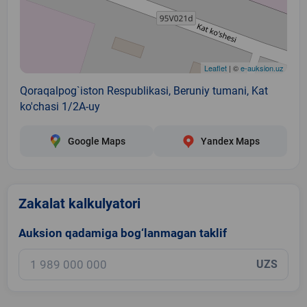
Leaflet
| ©
e-auksion.uz
Qoraqalpog`iston Respublikasi, Beruniy tumani, Kat
ko'chasi 1/2A-uy
Google Maps
Yandex Maps
Zakalat kalkulyatori
Auksion qadamiga bog‘lanmagan taklif
UZS