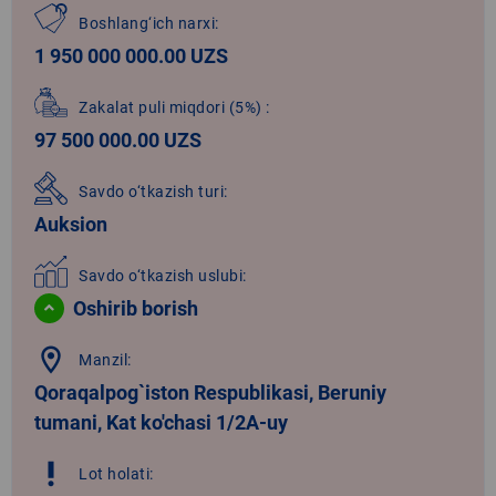
Boshlang‘ich narxi:
1 950 000 000.00 UZS
Zakalat puli miqdori
(5%)
:
97 500 000.00 UZS
Savdo o‘tkazish turi:
Auksion
Savdo o‘tkazish uslubi:
Oshirib borish
location_on
Manzil:
Qoraqalpog`iston Respublikasi, Beruniy
tumani, Kat ko'chasi 1/2A-uy
priority_high
Lot holati: