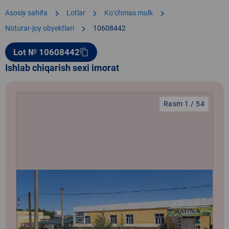
chevron_right
chevron_right
chevron_right
Asosiy sahifa
Lotlar
Koʻchmas mulk
chevron_right
Noturar-joy obyektlari
10608442
Lot № 10608442
content_copy
Ishlab chiqarish sexi imorat
Rasm 1 / 54