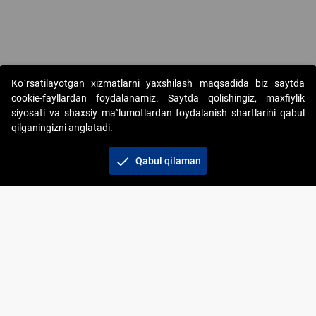
Ko`rsatilayotgan xizmatlarni yaxshilash maqsadida biz saytda
cookie-fayllardan foydalanamiz. Saytda qolishingiz, maxfiylik
siyosati va shaxsiy ma`lumotlardan foydalanish shartlarini qabul
qilganingizni anglatadi.
Copyright © 2017-2026. "Elektron onlayn-auksionlarni
tashkil etish" AJ. Barcha huquqlar himoyalangan
check
Qabul qilaman
To‘lov usullari