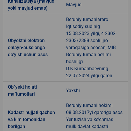
Kanalizatsiya (mavjud
Mavjud
yoki mavjud emas)
Beruniy tumanlararo
Iqtisodiy sudinig
15.08.2023 yilgi, 4-2302-
Obyektni elektron
2303/2388-sonli ijro
onlayn-auksionga
varaqasiga asosan, MIB
qo‘yish uchun asos
Beruniy tuman bo'limi
boshlig'i
D.K.Kurbanbaevning
22.07.2024 yilgi qarori
Ob`yekt holati
Yaxshi
ma`lumotlari
Beruniy tumani hokimi
Kadastr hujjati qachon
08.08.2017yi qaroriga asos
va kim tomonidan
Yer tuzish va ko'chmas
berilgan
mulk davlat kadastri