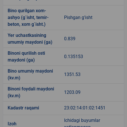
Bino qurilgan xom-
ashyo (g`isht, temir-
Pishgan g'isht
beton, xom g`isht.)
Yer uchastkasining
0.839
umumiy maydoni (ga)
Binoni qurilish osti
0.135153
maydoni (ga)
Bino umumiy maydoni
1351.53
(kv.m)
Binoni foydali maydoni
1203.09
(kv.m)
Kadastr raqami
23:02:14:01:02:1451
Ichidagi buyumlar
Izoh