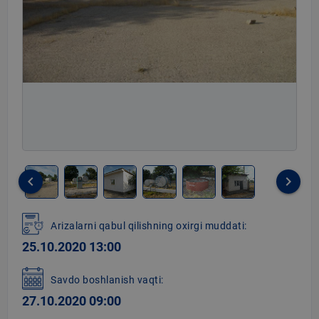
keyboard_arrow_left
keyboard_arrow_right
Item
1
Arizalarni qabul qilishning oxirgi muddati:
of
25.10.2020 13:00
6
Savdo boshlanish vaqti:
27.10.2020 09:00