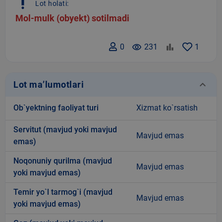
priority_high
Lot holati:
Mol-mulk (obyekt) sotilmadi
0
remove_red_eye
231
1
keyboard_arrow_down
Lot ma’lumotlari
Ob`yektning faoliyat turi
Xizmat ko`rsatish
Servitut (mavjud yoki mavjud
Mavjud emas
emas)
Noqonuniy qurilma (mavjud
Mavjud emas
yoki mavjud emas)
Temir yo`l tarmog`i (mavjud
Mavjud emas
yoki mavjud emas)