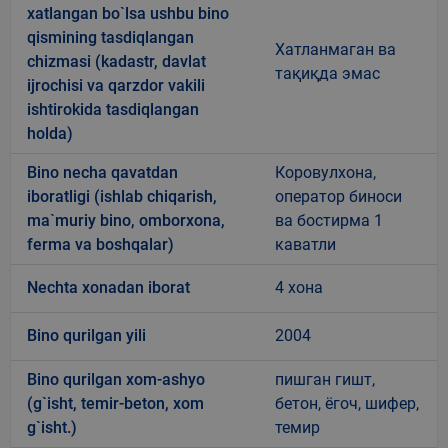
xatlangan bo`lsa ushbu bino
qismining tasdiqlangan
Хатланмаган ва
chizmasi (kadastr, davlat
тақиқда эмас
ijrochisi va qarzdor vakili
ishtirokida tasdiqlangan
holda)
Bino necha qavatdan
Коровулхона,
iboratligi (ishlab chiqarish,
оператор биноси
ma`muriy bino, omborxona,
ва бостирма 1
ferma va boshqalar)
каватли
Nechta xonadan iborat
4 хона
Bino qurilgan yili
2004
Bino qurilgan xom-ashyo
пишган гишт,
(g`isht, temir-beton, xom
бетон, ёгоч, шифер,
g`isht.)
темир