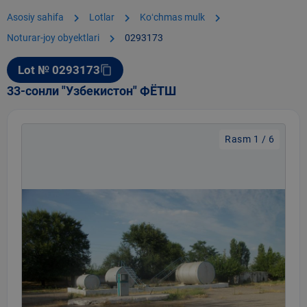
chevron_right
chevron_right
chevron_right
Asosiy sahifa
Lotlar
Koʻchmas mulk
chevron_right
Noturar-joy obyektlari
0293173
Lot № 0293173
content_copy
33-сонли "Узбекистон" ФЁТШ
Rasm 1 / 6