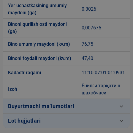
Yer uchastkasining umumiy
0.3026
maydoni (ga)
Binoni qurilish osti maydoni
0,007675
(ga)
Bino umumiy maydoni (kv.m)
76,75
Binoni foydali maydoni (kv.m)
47,40
Kadastr raqami
11:10:07:01:01:0931
Ёнилғи тарқатиш
Izoh
шахобчаси
keyboard_arrow_down
Buyurtmachi ma’lumotlari
keyboard_arrow_down
Lot hujjatlari