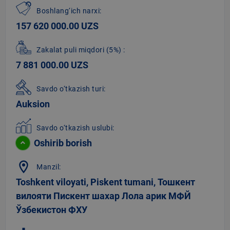
Boshlang‘ich narxi:
157 620 000.00 UZS
Zakalat puli miqdori
(5%)
:
7 881 000.00 UZS
Savdo o‘tkazish turi:
Auksion
Savdo o‘tkazish uslubi:
Oshirib borish
location_on
Manzil:
Toshkent viloyati, Piskent tumani, Тошкент
вилояти Пискент шахар Лола арик МФЙ
Ўзбекистон ФХУ