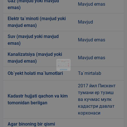
Gaz (mavjud yoki mavjud
Mavjud emas
emas)
Elektr ta`minoti (mavjud yoki
Mavjud
mavjud emas)
Suv (mavjud yoki mavjud
Mavjud emas
emas)
Kanalizatsiya (mavjud yoki
Mavjud emas
mavjud emas)
Ob`yekt holati ma`lumotlari
Ta`mirtalab
2017 йил Пискент
тумани ер тузиш
Kadastr hujjati qachon va kim
ва кучмас мулк
tomonidan berilgan
кадастри давлат
корхонаси
Agar binoning bir qismi