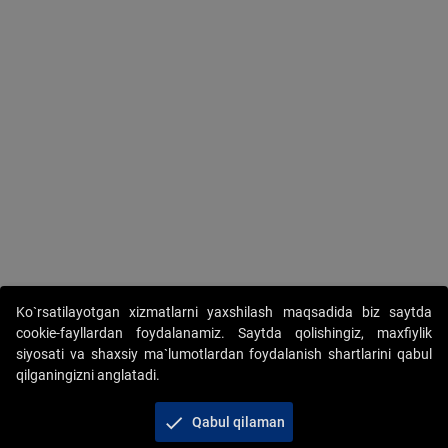
Ko`rsatilayotgan xizmatlarni yaxshilash maqsadida biz saytda
cookie-fayllardan foydalanamiz. Saytda qolishingiz, maxfiylik
siyosati va shaxsiy ma`lumotlardan foydalanish shartlarini qabul
qilganingizni anglatadi.
Copyright © 2017-2026. "Elektron onlayn-auksionlarni
tashkil etish" AJ. Barcha huquqlar himoyalangan
check
Qabul qilaman