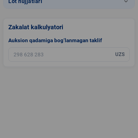
keyboard_arrow_down
Lot hujjatlari
Zakalat kalkulyatori
Auksion qadamiga bog‘lanmagan taklif
UZS