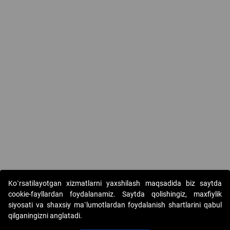
Ko`rsatilayotgan xizmatlarni yaxshilash maqsadida biz saytda
cookie-fayllardan foydalanamiz. Saytda qolishingiz, maxfiylik
siyosati va shaxsiy ma`lumotlardan foydalanish shartlarini qabul
qilganingizni anglatadi.
Copyright © 2017-2026. "Elektron onlayn-auksionlarni