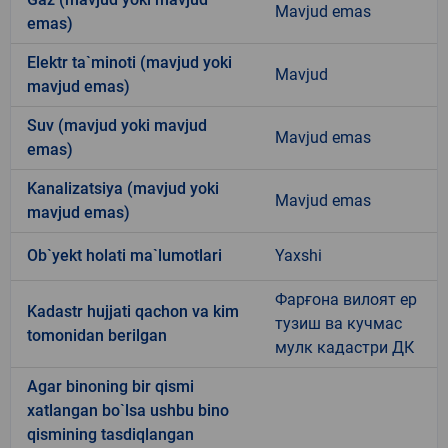
Mavjud emas
emas)
Elektr ta`minoti (mavjud yoki
Mavjud
mavjud emas)
Suv (mavjud yoki mavjud
Mavjud emas
emas)
Kanalizatsiya (mavjud yoki
Mavjud emas
mavjud emas)
Ob`yekt holati ma`lumotlari
Yaxshi
Фарғона вилоят ер
Kadastr hujjati qachon va kim
тузиш ва кучмас
tomonidan berilgan
мулк кадастри ДК
Agar binoning bir qismi
xatlangan bo`lsa ushbu bino
qismining tasdiqlangan