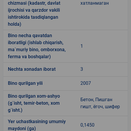
chizmasi (kadastr, davlat
хатланмаган
ijrochisi va qarzdor vakili
ishtirokida tasdiqlangan
holda)
Bino necha qavatdan
iboratligi (ishlab chiqarish,
1
ma`muriy bino, omborxona,
ferma va boshqalar)
Nechta xonadan iborat
3
Bino qurilgan yili
2007
Bino qurilgan xom-ashyo
Бетон, Пишган
(g`isht, temir-beton, xom
гишт, ёгоч, шифер
g`isht.)
Yer uchastkasining umumiy
0,1450
maydoni (ga)