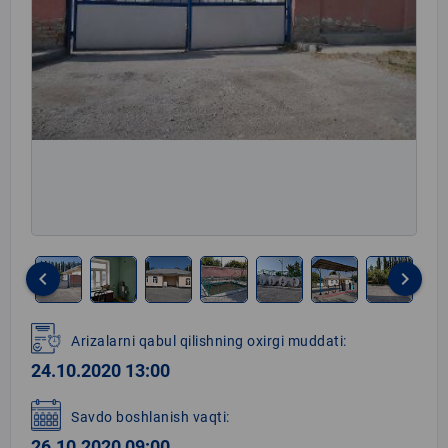
keyboard_arrow_left
keyboard_arrow_right
Item
1
Arizalarni qabul qilishning oxirgi muddati:
of
24.10.2020 13:00
7
Savdo boshlanish vaqti:
26.10.2020 09:00