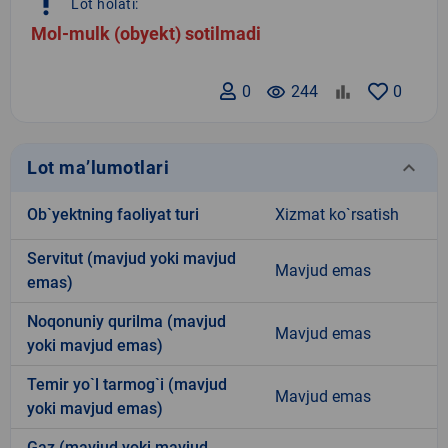
priority_high
Lot holati:
Mol-mulk (obyekt) sotilmadi
0
remove_red_eye
244
0
keyboard_arrow_down
Lot ma’lumotlari
Ob`yektning faoliyat turi
Xizmat ko`rsatish
Servitut (mavjud yoki mavjud
Mavjud emas
emas)
Noqonuniy qurilma (mavjud
Mavjud emas
yoki mavjud emas)
Temir yo`l tarmog`i (mavjud
Mavjud emas
yoki mavjud emas)
Gaz (mavjud yoki mavjud