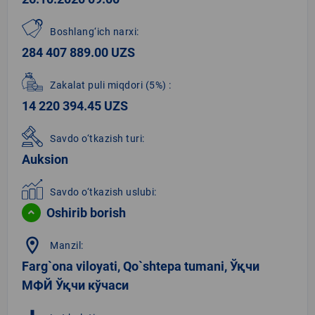
Boshlang‘ich narxi:
284 407 889.00 UZS
Zakalat puli miqdori
(5%)
:
14 220 394.45 UZS
Savdo o‘tkazish turi:
Auksion
Savdo o‘tkazish uslubi:
Oshirib borish
location_on
Manzil:
Farg`ona viloyati, Qo`shtepa tumani, Ўқчи
МФЙ Ўқчи кўчаси