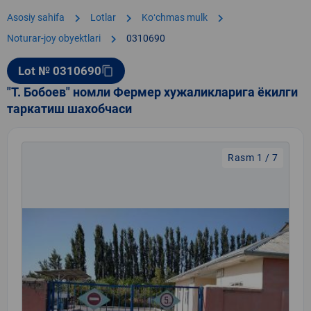
chevron_right
chevron_right
chevron_right
Asosiy sahifa
Lotlar
Koʻchmas mulk
chevron_right
Noturar-joy obyektlari
0310690
Lot № 0310690
content_copy
"Т. Бобоев" номли Фермер хужаликларига ёкилги
таркатиш шахобчаси
Rasm 1 / 7