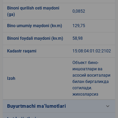
Binoni qurilish osti maydoni
0,0852
(ga)
Bino umumiy maydoni (kv.m)
129,75
Binoni foydali maydoni (kv.m)
58,98
Kadastr raqami
15:08:04:01:02:2102
Объект бино-
иншоатлари ва
асосий воситалари
Izoh
билан биргаликда
сотилади.
жихозларсиз
keyboard_arrow_down
Buyurtmachi ma’lumotlari