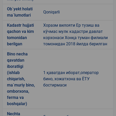
Ob`yekt holati
Qoniqarli
ma`lumotlari
Kadastr hujjati
Хоразм вилояти Ер тузиш ва
qachon va kim
кўчмас мулк кадастри давлат
tomonidan
корхонаси Хонқа туман филиали
berilgan
томонидан 2018 йилда берилган
Bino necha
qavatdan
iboratligi
(ishlab
1 қаватдан иборат,оператор
chiqarish,
бино, хожатхона ва ЁТУ
ma`muriy bino,
бостирмаси
omborxona,
ferma va
boshqalar)
Nechta