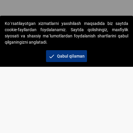
Ko`rsatilayotgan xizmatlarni yaxshilash maqsadida biz saytda
cookie-fayllardan foydalanamiz. Saytda qolishingiz, maxfiylik
siyosati va shaxsiy ma`lumotlardan foydalanish shartlarini qabul
qilganingizni anglatadi.
Copyright © 2017-2026. "Elektron onlayn-auksionlarni
tashkil etish" AJ. Barcha huquqlar himoyalangan
check
Qabul qilaman
To‘lov usullari