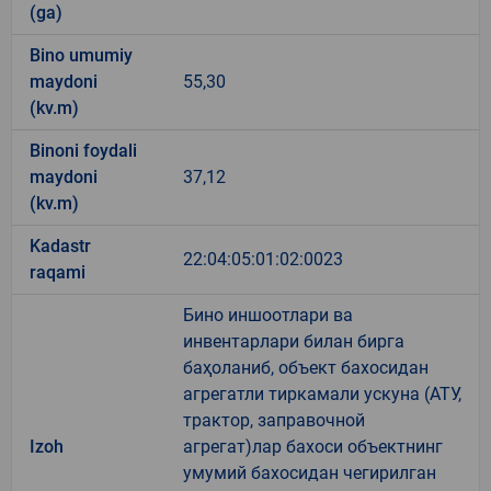
(ga)
Bino umumiy
maydoni
55,30
(kv.m)
Binoni foydali
maydoni
37,12
(kv.m)
Kadastr
22:04:05:01:02:0023
raqami
Бино иншоотлари ва
инвентарлари билан бирга
баҳоланиб, объект бахосидан
агрегатли тиркамали ускуна (АТУ,
трактор, заправочной
Izoh
агрегат)лар бахоси объектнинг
умумий бахосидан чегирилган