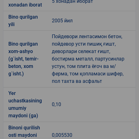
5 хонадан иборат
xonadan iborat
Bino qurilgan
2005 йил
yili
Пойдевори лентасимон бетон,
Bino qurilgan
пойдевор усти пишиқ ғишт,
xom-ashyo
деворлари селекат ғишт,
(g`isht, temir-
бостирма металл, партусинлар
beton, xom
устун, том плита ёғоч ва м/
g`isht.)
ферма, том қопламаси шифер,
пол тахта ва асфальт
Yer
uchastkasining
0,10
umumiy
maydoni (ga)
Binoni qurilish
osti maydoni
0,005530