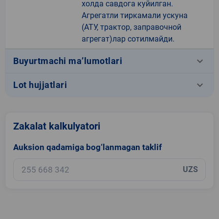
холда савдога куйилган.
Агрегатли тиркамали ускуна
(АТУ, трактор, заправочной
агрегат)лар сотилмайди.
keyboard_arrow_down
Buyurtmachi ma’lumotlari
keyboard_arrow_down
Lot hujjatlari
Zakalat kalkulyatori
Auksion qadamiga bog‘lanmagan taklif
UZS