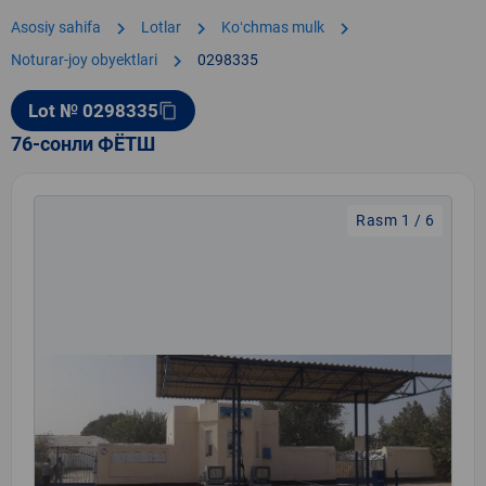
chevron_right
chevron_right
chevron_right
Asosiy sahifa
Lotlar
Koʻchmas mulk
chevron_right
Noturar-joy obyektlari
0298335
Lot № 0298335
content_copy
76-сонли ФЁТШ
Rasm 1 / 6