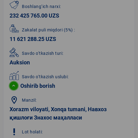
Boshlang‘ich narxi:
232 425 765.00 UZS
Zakalat puli miqdori
(5%)
:
11 621 288.25 UZS
Savdo o‘tkazish turi:
Auksion
Savdo o‘tkazish uslubi:
Oshirib borish
location_on
Manzil:
Xorazm viloyati, Xonqa tumani, Навхоз
қишлоғи Знахос маҳалласи
priority_high
Lot holati: