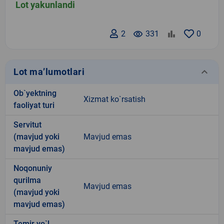
Lot yakunlandi
2
remove_red_eye
331
0
keyboard_arrow_down
Lot ma’lumotlari
Ob`yektning
Xizmat ko`rsatish
faoliyat turi
Servitut
(mavjud yoki
Mavjud emas
mavjud emas)
Noqonuniy
qurilma
Mavjud emas
(mavjud yoki
mavjud emas)
Temir yo`l