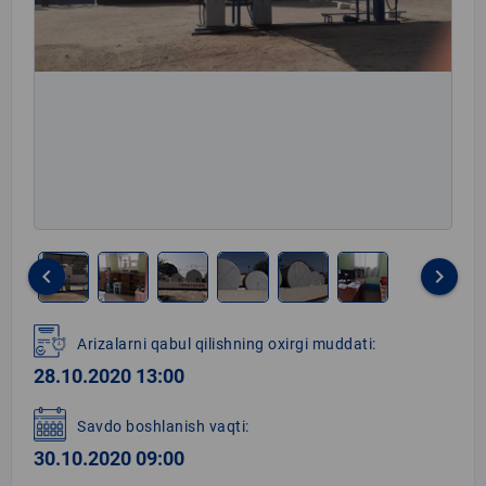
keyboard_arrow_left
keyboard_arrow_right
Item
1
Arizalarni qabul qilishning oxirgi muddati:
of
28.10.2020 13:00
6
Savdo boshlanish vaqti:
30.10.2020 09:00