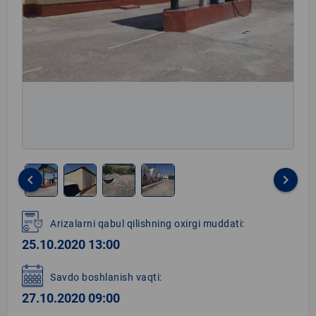
keyboard_arrow_left
keyboard_arrow_right
Item
1
Arizalarni qabul qilishning oxirgi muddati:
of
25.10.2020 13:00
4
Savdo boshlanish vaqti:
27.10.2020 09:00