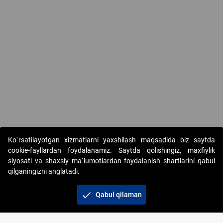
Ko`rsatilayotgan xizmatlarni yaxshilash maqsadida biz saytda
cookie-fayllardan foydalanamiz. Saytda qolishingiz, maxfiylik
siyosati va shaxsiy ma`lumotlardan foydalanish shartlarini qabul
qilganingizni anglatadi.
Copyright © 2017-2026. "Elektron onlayn-auksionlarni
tashkil etish" AJ. Barcha huquqlar himoyalangan
check
Qabul qilaman