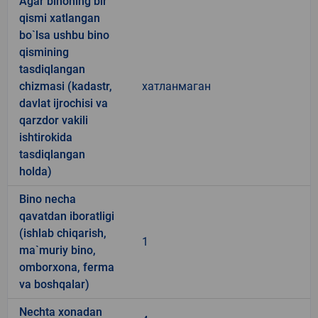
Agar binoning bir
qismi xatlangan
bo`lsa ushbu bino
qismining
tasdiqlangan
chizmasi (kadastr,
хатланмаган
davlat ijrochisi va
qarzdor vakili
ishtirokida
tasdiqlangan
holda)
Bino necha
qavatdan iboratligi
(ishlab chiqarish,
1
ma`muriy bino,
omborxona, ferma
va boshqalar)
Nechta xonadan