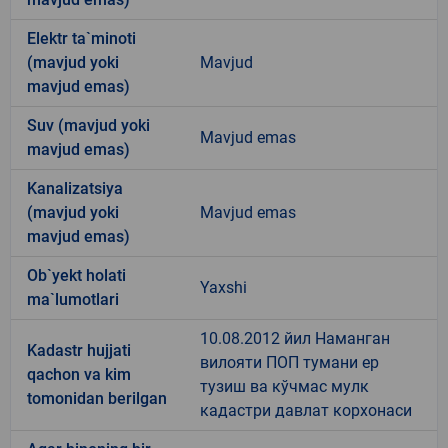
Elektr ta`minoti
(mavjud yoki
Mavjud
mavjud emas)
Suv (mavjud yoki
Mavjud emas
mavjud emas)
Kanalizatsiya
(mavjud yoki
Mavjud emas
mavjud emas)
Ob`yekt holati
Yaxshi
ma`lumotlari
10.08.2012 йил Наманган
Kadastr hujjati
вилояти ПОП тумани ер
qachon va kim
тузиш ва кўчмас мулк
tomonidan berilgan
кадастри давлат корхонаси