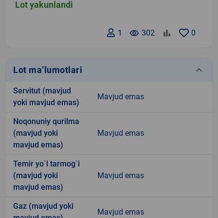
Lot yakunlandi
1
remove_red_eye
302
0
keyboard_arrow_down
Lot ma’lumotlari
Servitut (mavjud
Mavjud emas
yoki mavjud emas)
Noqonuniy qurilma
(mavjud yoki
Mavjud emas
mavjud emas)
Temir yo`l tarmog`i
(mavjud yoki
Mavjud emas
mavjud emas)
Gaz (mavjud yoki
Mavjud emas
mavjud emas)