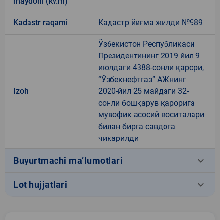
maydoni (kv.m)
Kadastr raqami
Кадастр йиғма жилди №989
Ўзбекистон Республикаси
Президентининг 2019 йил 9
июлдаги 4388-сонли қарори,
“Ўзбекнефтгаз” АЖнинг
Izoh
2020-йил 25 майдаги 32-
сонли бошқарув қарорига
мувофик асосий воситалари
билан бирга савдога
чикарилди
keyboard_arrow_down
Buyurtmachi ma’lumotlari
keyboard_arrow_down
Lot hujjatlari