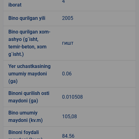
4
iborat
Bino qurilgan yili
2005
Bino qurilgan xom-
ashyo (g`isht,
гишт
temir-beton, xom
g`isht.)
Yer uchastkasining
umumiy maydoni
0.06
(ga)
Binoni qurilish osti
0.010508
maydoni (ga)
Bino umumiy
105,08
maydoni (kv.m)
Binoni foydali
84.56