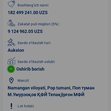
Boshlang‘ich narxi:
182 499 241.00 UZS
Zakalat puli miqdori
(5%)
:
9 124 962.05 UZS
Savdo o‘tkazish turi:
Auksion
Savdo o‘tkazish uslubi:
Oshirib borish
location_on
Manzil:
Namangan viloyati, Pop tumani, Поп туман
М.Умурзоқов ҚФЙ Тепақўрғон МФЙ
priority_high
Lot holati: