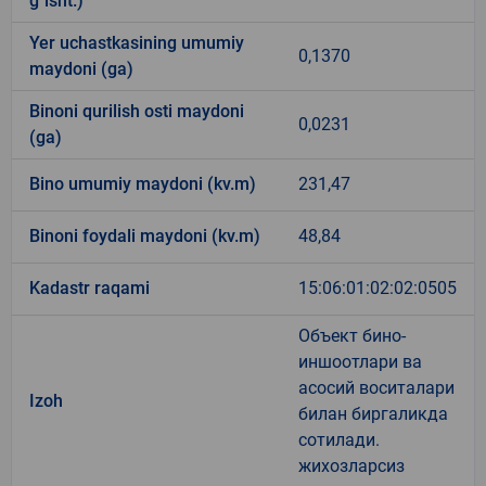
g`isht.)
Yer uchastkasining umumiy
0,1370
maydoni (ga)
Binoni qurilish osti maydoni
0,0231
(ga)
Bino umumiy maydoni (kv.m)
231,47
Binoni foydali maydoni (kv.m)
48,84
Kadastr raqami
15:06:01:02:02:0505
Объект бино-
иншоотлари ва
асосий воситалари
Izoh
билан биргаликда
сотилади.
жихозларсиз