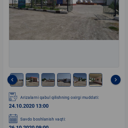
keyboard_arrow_left
keyboard_arrow_right
Item
1
Arizalarni qabul qilishning oxirgi muddati:
of
24.10.2020 13:00
6
Savdo boshlanish vaqti:
26.10.2020 09:00