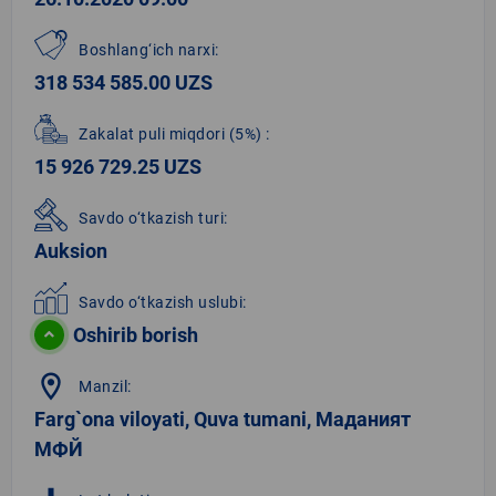
Boshlang‘ich narxi:
318 534 585.00 UZS
Zakalat puli miqdori
(5%)
:
15 926 729.25 UZS
Savdo o‘tkazish turi:
Auksion
Savdo o‘tkazish uslubi:
Oshirib borish
location_on
Manzil:
Farg`ona viloyati, Quva tumani, Маданият
МФЙ