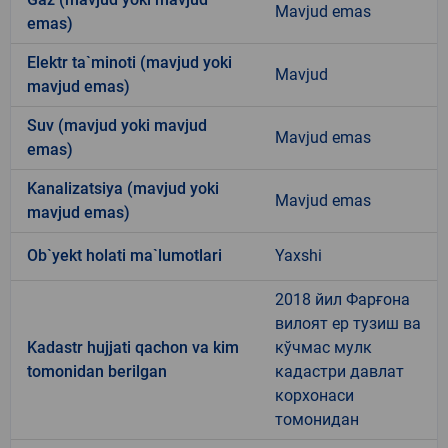
Mavjud emas
emas)
Elektr ta`minoti (mavjud yoki
Mavjud
mavjud emas)
Suv (mavjud yoki mavjud
Mavjud emas
emas)
Kanalizatsiya (mavjud yoki
Mavjud emas
mavjud emas)
Ob`yekt holati ma`lumotlari
Yaxshi
2018 йил Фарғона
вилоят ер тузиш ва
Kadastr hujjati qachon va kim
кўчмас мулк
tomonidan berilgan
кадастри давлат
корхонаси
томонидан