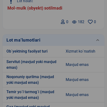
priority_high
Lot holati:
Mol-mulk (obyekt) sotilmadi
0
remove_red_eye
182
0
keyboard_arrow_down
Lot ma’lumotlari
Ob`yektning faoliyat turi
Xizmat ko`rsatish
Servitut (mavjud yoki mavjud
Mavjud emas
emas)
Noqonuniy qurilma (mavjud
Mavjud emas
yoki mavjud emas)
Temir yo`l tarmog`i (mavjud
Mavjud emas
yoki mavjud emas)
Gaz (mavjud yoki mavjud