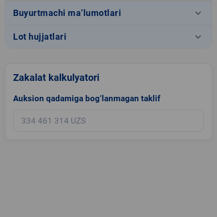
keyboard_arrow_down
Buyurtmachi ma’lumotlari
keyboard_arrow_down
Lot hujjatlari
Zakalat kalkulyatori
Auksion qadamiga bog‘lanmagan taklif