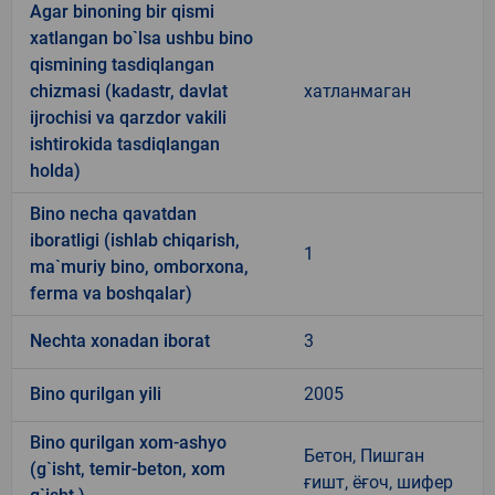
Agar binoning bir qismi
xatlangan bo`lsa ushbu bino
qismining tasdiqlangan
chizmasi (kadastr, davlat
хатланмаган
ijrochisi va qarzdor vakili
ishtirokida tasdiqlangan
holda)
Bino necha qavatdan
iboratligi (ishlab chiqarish,
1
ma`muriy bino, omborxona,
ferma va boshqalar)
Nechta xonadan iborat
3
Bino qurilgan yili
2005
Bino qurilgan xom-ashyo
Бетон, Пишган
(g`isht, temir-beton, xom
ғишт, ёғоч, шифер