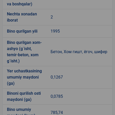
va boshqalar)
Nechta xonadan
2
iborat
Bino qurilgan yili
1995
Bino qurilgan xom-
ashyo (g`isht,
Бетон, Хом гишт, ёгоч, шифер
temir-beton, xom
g`isht.)
Yer uchastkasining
umumiy maydoni
0,1267
(ga)
Binoni qurilish osti
0,0785
maydoni (ga)
Bino umumiy
785,74