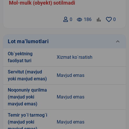
Mol-mulk (obyekt) sotilmadi
0
remove_red_eye
186
0
keyboard_arrow_down
Lot ma’lumotlari
Ob`yektning
Xizmat ko`rsatish
faoliyat turi
Servitut (mavjud
Mavjud emas
yoki mavjud emas)
Noqonuniy qurilma
(mavjud yoki
Mavjud emas
mavjud emas)
Temir yo`l tarmog`i
(mavjud yoki
Mavjud emas
mavjud emas)