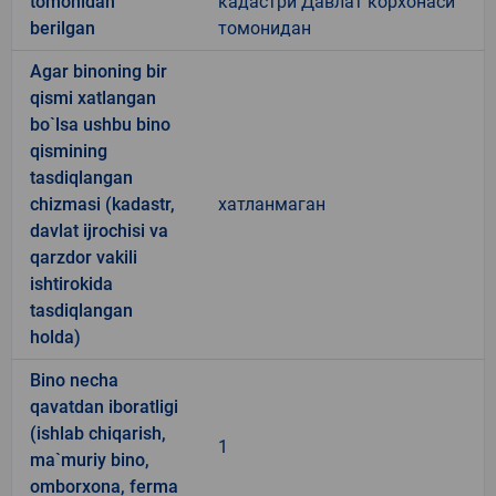
tomonidan
кадастри Давлат корхонаси
berilgan
томонидан
Agar binoning bir
qismi xatlangan
bo`lsa ushbu bino
qismining
tasdiqlangan
chizmasi (kadastr,
хатланмаган
davlat ijrochisi va
qarzdor vakili
ishtirokida
tasdiqlangan
holda)
Bino necha
qavatdan iboratligi
(ishlab chiqarish,
1
ma`muriy bino,
omborxona, ferma