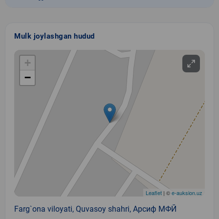
Mulk joylashgan hudud
+
−
Leaflet
| ©
e-auksion.uz
Farg`ona viloyati, Quvasoy shahri, Арсиф МФЙ