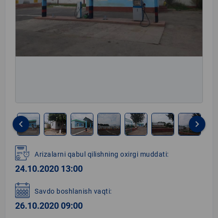
keyboard_arrow_left
keyboard_arrow_right
Item
1
Arizalarni qabul qilishning oxirgi muddati:
of
24.10.2020 13:00
7
Savdo boshlanish vaqti:
26.10.2020 09:00