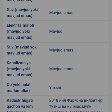
Gaz (mavjud yoki
Mavjud emas
mavjud emas)
Elektr ta`minoti
(mavjud yoki
Mavjud
mavjud emas)
Suv (mavjud yoki
Mavjud emas
mavjud emas)
Kanalizatsiya
(mavjud yoki
Mavjud emas
mavjud emas)
Ob`yekt holati
Yaxshi
ma`lumotlari
Kadastr hujjati
2018 йил Фарғона вилоят ер
qachon va kim
тузиш ва кучмас мулк