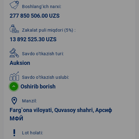
Boshlang‘ich narxi:
277 850 506.00 UZS
Zakalat puli miqdori
(5%)
:
13 892 525.30 UZS
Savdo o‘tkazish turi:
Auksion
Savdo o‘tkazish uslubi:
Oshirib borish
location_on
Manzil:
Farg`ona viloyati, Quvasoy shahri, Арсиф
МФЙ
priority_high
Lot holati: