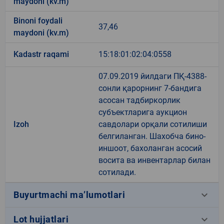
maydoni (kv.m)
Binoni foydali
37,46
maydoni (kv.m)
Kadastr raqami
15:18:01:02:04:0558
07.09.2019 йилдаги ПҚ-4388-
сонли қарорнинг 7-бандига
асосан тадбиркорлик
субъектларига аукцион
Izoh
савдолари орқали сотилиши
белгиланган. Шахобча бино-
иншоот, бахоланган асосий
восита ва инвентарлар билан
сотилади.
keyboard_arrow_down
Buyurtmachi ma’lumotlari
keyboard_arrow_down
Lot hujjatlari