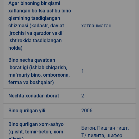
Agar binoning bir qismi
xatlangan bo`lsa ushbu bino
qismining tasdiqlangan
chizmasi (kadastr, davlat
хатланмаган
ijrochisi va qarzdor vakili
ishtirokida tasdiqlangan
holda)
Bino necha qavatdan
iboratligi (ishlab chiqarish,
1
ma`muriy bino, omborxona,
ferma va boshqalar)
Nechta xonadan iborat
2
Bino qurilgan yili
2006
Bino qurilgan xom-ashyo
Бетон, Пишган гишт,
(g`isht, temir-beton, xom
Т/ пилита, шифер