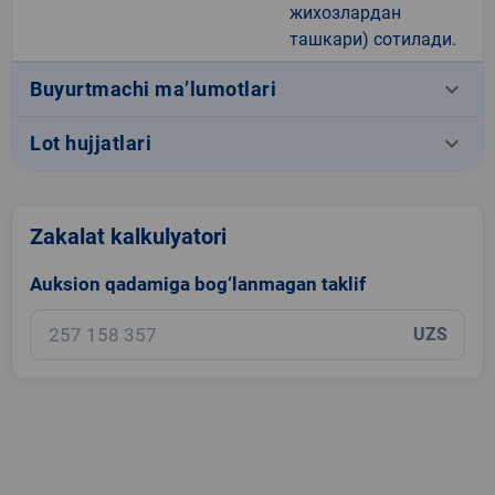
жихозлардан
ташкари) сотилади.
keyboard_arrow_down
Buyurtmachi ma’lumotlari
keyboard_arrow_down
Lot hujjatlari
Zakalat kalkulyatori
Auksion qadamiga bog‘lanmagan taklif
UZS