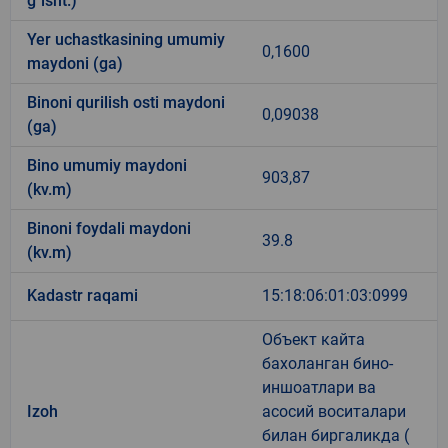
g`isht.)
Yer uchastkasining umumiy
0,1600
maydoni (ga)
Binoni qurilish osti maydoni
0,09038
(ga)
Bino umumiy maydoni
903,87
(kv.m)
Binoni foydali maydoni
39.8
(kv.m)
Kadastr raqami
15:18:06:01:03:0999
Объект кайта
бахоланган бино-
иншоатлари ва
Izoh
асосий воситалари
билан биргаликда (