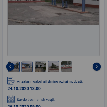
keyboard_arrow_left
keyboard_arrow_right
Item
1
Arizalarni qabul qilishning oxirgi muddati:
of
24.10.2020 13:00
5
Savdo boshlanish vaqti:
26.10.2020 09:00