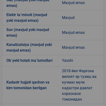
Mavjud emas
emas)
Elektr ta`minoti (mavjud
Mavjud
yoki mavjud emas)
Suv (mavjud yoki mavjud
Mavjud emas
emas)
Kanalizatsiya (mavjud yoki
Mavjud emas
mavjud emas)
Ob`yekt holati ma`lumotlari
Yaxshi
2018 йил Фарғона
вилоят ер тузиш ва
Kadastr hujjati qachon va
кучмас мулк
kim tomonidan berilgan
кадастри давлат
корхонаси
томонидан