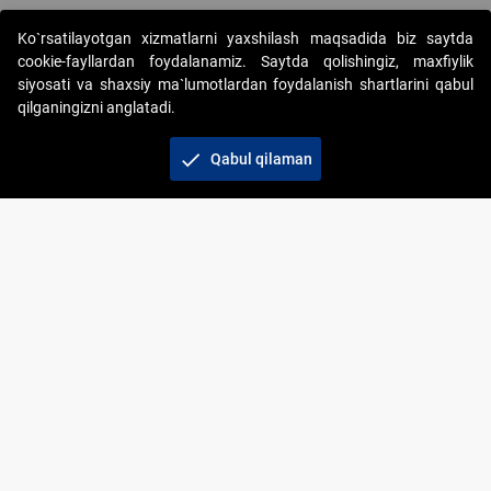
Ko`rsatilayotgan xizmatlarni yaxshilash maqsadida biz saytda
cookie-fayllardan foydalanamiz. Saytda qolishingiz, maxfiylik
siyosati va shaxsiy ma`lumotlardan foydalanish shartlarini qabul
qilganingizni anglatadi.
Copyright © 2017-2026. "Elektron onlayn-auksionlarni
tashkil etish" AJ. Barcha huquqlar himoyalangan
check
Qabul qilaman
To‘lov usullari
Bog‘lanish