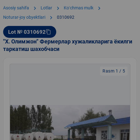
chevron_right
chevron_right
chevron_right
Asosiy sahifa
Lotlar
Koʻchmas mulk
chevron_right
Noturar-joy obyektlari
0310692
Lot № 0310692
content_copy
"Х. Олимжон" Фермерлар хужаликларига ёкилги
таркатиш шахобчаси
Rasm 1 / 5