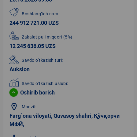
Boshlang‘ich narxi:
244 912 721.00 UZS
Zakalat puli miqdori
(5%)
:
12 245 636.05 UZS
Savdo o‘tkazish turi:
Auksion
Savdo o‘tkazish uslubi:
Oshirib borish
location_on
Manzil:
Farg`ona viloyati, Quvasoy shahri, Қўчқорчи
МФЙ,