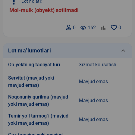
priority_high
Lot holati:
Mol-mulk (obyekt) sotilmadi
0
remove_red_eye
162
0
keyboard_arrow_down
Lot ma’lumotlari
Ob`yektning faoliyat turi
Xizmat ko`rsatish
Servitut (mavjud yoki
Mavjud emas
mavjud emas)
Noqonuniy qurilma (mavjud
Mavjud emas
yoki mavjud emas)
Temir yo`l tarmog`i (mavjud
Mavjud emas
yoki mavjud emas)
Gaz (mavjud yoki mavjud