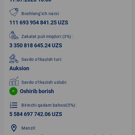
Boshlang‘ich narxi:
111 693 954 841.25 UZS
Zakalat puli miqdori
(3%)
:
3 350 818 645.24 UZS
Savdo o‘tkazish turi:
Auksion
Savdo o‘tkazish uslubi:
Oshirib borish
format_list_numbered
Birinchi qadam bahosi(5%):
5 584 697 742.06 UZS
location_on
Manzil: