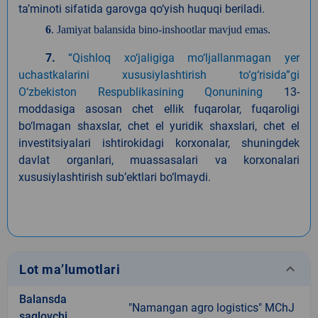
ta’minoti sifatida garovga qo‘yish huquqi beriladi.
6
. Jamiyat balansida bino-inshootlar mavjud emas.
7.
“Qishloq xo‘jaligiga mo‘ljallanmagan yer
uchastkalarini xususiylashtirish to‘g‘risida”gi
O‘zbekiston Respublikasining Qonunining
13-
moddasiga asosan chet ellik fuqarolar, fuqaroligi
bo‘lmagan shaxslar, chet el yuridik shaxslari, chet el
investitsiyalari ishtirokidagi korxonalar, shuningdek
davlat organlari, muassasalari va korxonalari
xususiylashtirish sub’ektlari bo‘lmaydi.
keyboard_arrow_down
Lot ma’lumotlari
Balansda
"Namangan agro logistics" MChJ
saqlovchi