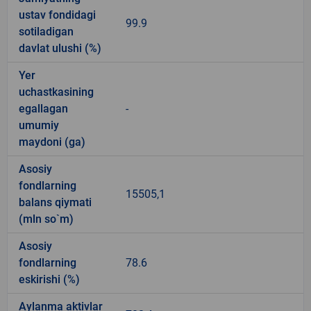
ustav fondidagi
99.9
sotiladigan
davlat ulushi (%)
Yer
uchastkasining
egallagan
-
umumiy
maydoni (ga)
Asosiy
fondlarning
15505,1
balans qiymati
(mln so`m)
Asosiy
fondlarning
78.6
eskirishi (%)
Aylanma aktivlar