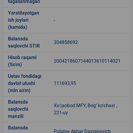
tugallanmagan
Yaratilayotgan
ish joylari
-
(kamida)
Balansda
304858692
saqlovchi STIR
Hisob raqami
2004218607144013610114021
(So'm)
Ustav fondidagi
davlat ulushi
111693,95
(mln so'm)
Balansda
Xoʻjaobod MFY, Bogʼ ko'chasi ,
saqlovchi
221-uy
manzili
Balansda
Pulatov Akbar Davranovich