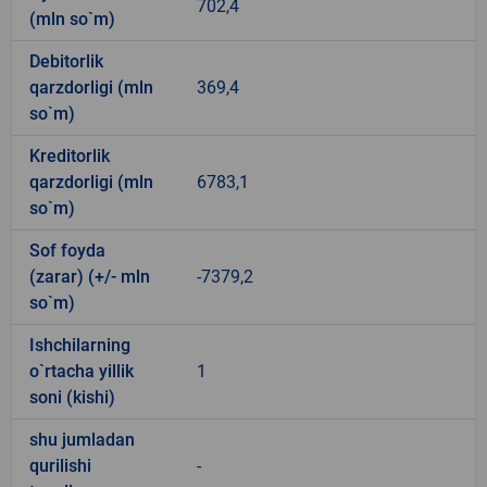
702,4
(mln so`m)
Debitorlik
qarzdorligi (mln
369,4
so`m)
Kreditorlik
qarzdorligi (mln
6783,1
so`m)
Sof foyda
(zarar) (+/- mln
-7379,2
so`m)
Ishchilarning
o`rtacha yillik
1
soni (kishi)
shu jumladan
qurilishi
-