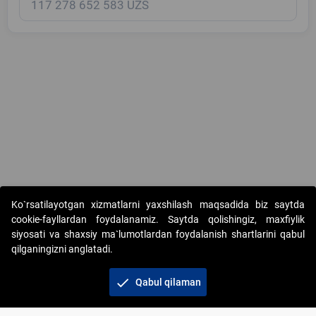
Copyright © 2017-2026. "Elektron onlayn-auksionlarni tashkil etish"
Ko`rsatilayotgan xizmatlarni yaxshilash maqsadida biz saytda
AJ. Barcha huquqlar himoyalangan
cookie-fayllardan foydalanamiz. Saytda qolishingiz, maxfiylik
siyosati va shaxsiy ma`lumotlardan foydalanish shartlarini qabul
qilganingizni anglatadi.
check
Qabul qilaman
+998 71 202-21-11