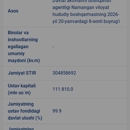
Davlat aktivlarini boshqarish
agentligi Namangan viloyat
Asos
hududiy boshqarmasining 2026-
yil 20-yanvardagi 8-sonli buyrug'i
Binolar va
inshootlarning
egallagan
-
umumiy
maydoni (kv.m)
Jamiyat STIR
304858692
Ustav kapitali
111 810.0
(mln so`m)
Jamiyatning
ustav fondidagi
99.9
davlat ulushi (%)
Jamiyatning