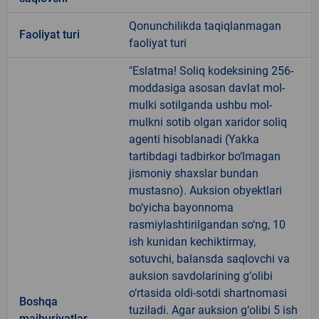
Qonunchilikda taqiqlanmagan
Faoliyat turi
faoliyat turi
"Eslatma! Soliq kodeksining 256-
moddasiga asosan davlat mol-
mulki sotilganda ushbu mol-
mulkni sotib olgan xaridor soliq
agenti hisoblanadi (Yakka
tartibdagi tadbirkor bo‘lmagan
jismoniy shaxslar bundan
mustasno). Auksion obyektlari
bo‘yicha bayonnoma
rasmiylashtirilgandan so‘ng, 10
ish kunidan kechiktirmay,
sotuvchi, balansda saqlovchi va
auksion savdolarining g‘olibi
o‘rtasida oldi-sotdi shartnomasi
Boshqa
tuziladi. Agar auksion g‘olibi 5 ish
majburiyatlar