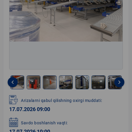
keyboard_arrow_left
keyboard_arrow_right
Item
1
Arizalarni qabul qilishning oxirgi muddati:
of
17.07.2026 09:00
26
Savdo boshlanish vaqti:
17.07.2026 10:00