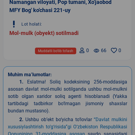
Namangan viloyati, Pop tumani, Xo'jaobod
MFY Bog' ko'chasi 221-uy
priority_high
Lot holati:
Mol-mulk (obyekt) sotilmadi
0
remove_red_eye
66
0
Muddatli bo‘lib to‘lash
Muhim ma’lumotlar:
1.
Eslatma
!
Soliq kodeksining 256-moddasiga
asosan davlat mol-mulki sotilganda ushbu mol-mulkni
sotib olgan xaridor soliq agenti hisoblanadi (Yakka
tartibdagi tadbirkor bo‘lmagan jismoniy shaxslar
bundan mustasno).
2.
Ushbu ob’ekt bo‘yicha to‘lovlar
“Davlat mulkini
xususiylashtirish to‘g‘risida”gi
O‘zbekiston Respublikasi
Qonunining 31-moddasiga asosan
savdo sanasidagi