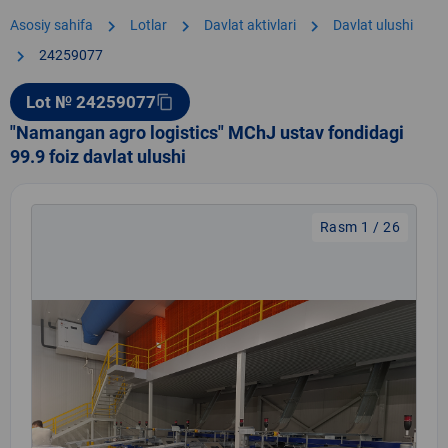
chevron_right
chevron_right
chevron_right
Asosiy sahifa
Lotlar
Davlat aktivlari
Davlat ulushi
chevron_right
24259077
Lot № 24259077
content_copy
"Namangan agro logistics" MChJ ustav fondidagi
99.9 foiz davlat ulushi
Rasm 1 / 26