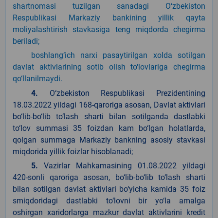
shartnomasi tuzilgan sanadagi O‘zbekiston
Respublikasi Markaziy bankining yillik qayta
moliyalashtirish stavkasiga teng miqdorda chegirma
beriladi;
boshlang‘ich narxi pasaytirilgan xolda sotilgan
davlat aktivlarining sotib olish to‘lovlariga chegirma
qo‘llanilmaydi.
4.
O‘zbekiston Respublikasi Prezidentining
18.03.2022 yildagi 168-qaroriga asosan, Davlat aktivlari
bo‘lib-bo‘lib to‘lash sharti bilan sotilganda dastlabki
to‘lov summasi 35 foizdan kam bo‘lgan holatlarda,
qolgan summaga Markaziy bankning asosiy stavkasi
miqdorida yillik foizlar hisoblanadi;
5.
Vazirlar Mahkamasining 01.08.2022 yildagi
420-sonli qaroriga asosan, bo‘lib-bo‘lib to‘lash sharti
bilan sotilgan davlat aktivlari bo‘yicha kamida 35 foiz
smiqdoridagi dastlabki to‘lovni bir yo‘la amalga
oshirgan xaridorlarga mazkur davlat aktivlarini kredit