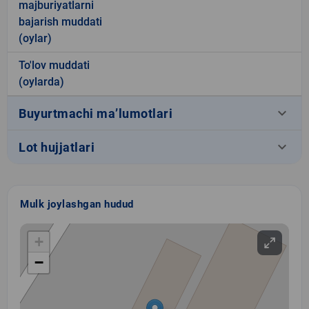
majburiyatlarni
bajarish muddati
(oylar)
To'lov muddati
(oylarda)
keyboard_arrow_down
Buyurtmachi ma’lumotlari
keyboard_arrow_down
Lot hujjatlari
Mulk joylashgan hudud
+
−