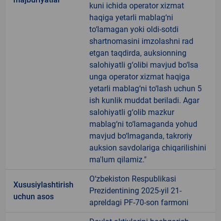
kuni ichida operator xizmat
haqiga yetarli mablag‘ni
to‘lamagan yoki oldi-sotdi
shartnomasini imzolashni rad
etgan taqdirda, auksionning
salohiyatli g‘olibi mavjud bo‘lsa
unga operator xizmat haqiga
yetarli mablag‘ni to‘lash uchun 5
ish kunlik muddat beriladi. Agar
salohiyatli g‘olib mazkur
mablag‘ni to‘lamaganda yohud
mavjud bo‘lmaganda, takroriy
auksion savdolariga chiqarilishini
ma'lum qilamiz."
O‘zbekiston Respublikasi
Xususiylashtirish
Prezidentining 2025-yil 21-
uchun asos
apreldagi PF-70-son farmoni