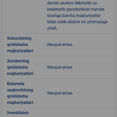
davlat ulushni debitorlik va
kreditorlik qarzdorliklari hamda
boshqa barcha majburiyatlar
bilan sotib olishni o‘z zimmasiga
oladi.
Sotuvchining
qo'shimcha
Mavjud emas
majburiyatlari
Xaridorning
qo'shimcha
Mavjud emas
majburiyatlari
Balansda
saqlovchining
Mavjud emas
qo'shimcha
majburiyatlari
Investitsion