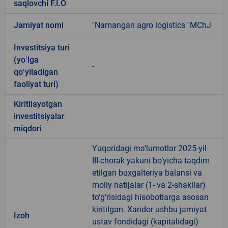
saqlovchi F.I.O
Jamiyat nomi
"Namangan agro logistics" MChJ
Investitsiya turi
(yoʻlga
-
qoʻyiladigan
faoliyat turi)
Kiritilayotgan
investitsiyalar
miqdori
Yuqoridagi ma’lumotlar 2025-yil
III-chorak yakuni bo‘yicha taqdim
etilgan buxgalteriya balansi va
moliy natijalar (1- va 2-shakllar)
to‘g‘risidagi hisobotlarga asosan
kiritilgan. Xaridor ushbu jamiyat
Izoh
ustav fondidagi (kapitalidagi)