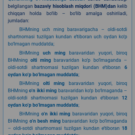
belgilangan
bazaviy hisoblash miqdori (BHM)
dan
kelib
chiqqan holda
bo‘lib
–
bo‘lib amalga oshiriladi
,
jumladan:
BHMning uch ming baravarigacha – oldi-sotdi
shartnomasi tuzilgan kundan e’tiboran uch oydan ko‘p
bo‘lmagan muddatda;
BHMning
uch ming
baravaridan yuqori, biroq
BHMning
olti ming
baravaridan ko‘p bo‘lmaganda –
oldi-sotdi shartnomasi tuzilgan kundan e’tiboran
6
oydan ko‘p bo‘lmagan muddatda
;
BHMning
olti ming
baravaridan yuqori, biroq
BHMning
o‘n ikki ming
baravaridan ko‘p bo‘lmaganda –
oldi-sotdi shartnomasi tuzilgan kundan e’tiboran
12
oydan ko‘p bo‘lmagan muddatda
;
BHMning
o‘n ikki ming
baravaridan yuqori, biroq
BHMning
o‘n besh ming
baravaridan ko‘p bo‘lmaganda
– oldi-sotdi shartnomasi tuzilgan kundan e’tiboran
18