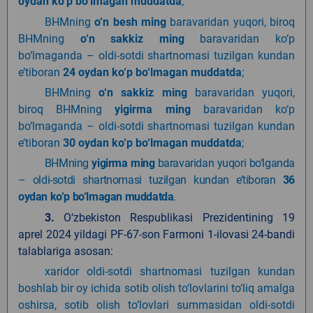
oydan ko‘p bo‘lmagan muddatda
;
BHMning
o‘n besh ming
baravaridan yuqori, biroq
BHMning
o‘n sakkiz ming
baravaridan ko‘p
bo‘lmaganda – oldi-sotdi shartnomasi tuzilgan kundan
e’tiboran
24 oydan ko‘p bo‘lmagan muddatda
;
BHMning
o‘n sakkiz ming
baravaridan yuqori,
biroq BHMning
yigirma ming
baravaridan ko‘p
bo‘lmaganda – oldi-sotdi shartnomasi tuzilgan kundan
e’tiboran
30 oydan ko‘p bo‘lmagan muddatda
;
BHMning
yigirma ming
baravaridan yuqori bo‘lganda
– oldi-sotdi shartnomasi tuzilgan kundan e’tiboran
36
oydan ko‘p bo‘lmagan muddatda
.
3.
O‘zbekiston Respublikasi Prezidentining 19
aprel 2024 yildagi PF-67-son Farmoni 1-ilovasi 24-bandi
talablariga asosan:
xaridor oldi-sotdi shartnomasi tuzilgan kundan
boshlab bir oy ichida sotib olish to‘lovlarini to‘liq amalga
oshirsa, sotib olish to‘lovlari summasidan oldi-sotdi