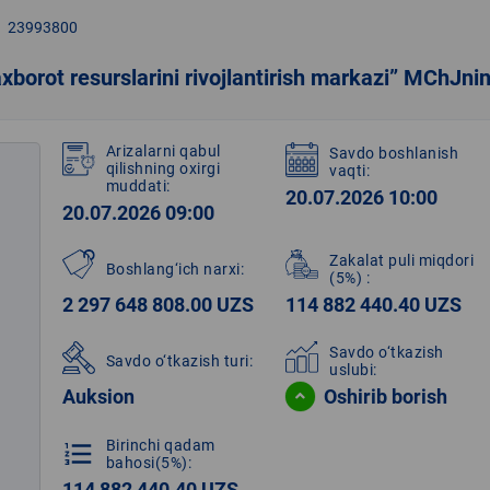
23993800
axborot resurslarini rivojlantirish markazi” MChJnin
Arizalarni qabul
Savdo boshlanish
qilishning oxirgi
vaqti:
muddati:
20.07.2026 10:00
20.07.2026 09:00
Zakalat puli miqdori
Boshlang‘ich narxi:
(5%)
:
2 297 648 808.00 UZS
114 882 440.40 UZS
Savdo o‘tkazish
Savdo o‘tkazish turi:
uslubi:
Auksion
Oshirib borish
Birinchi qadam
format_list_numbered
bahosi(5%):
114 882 440.40 UZS