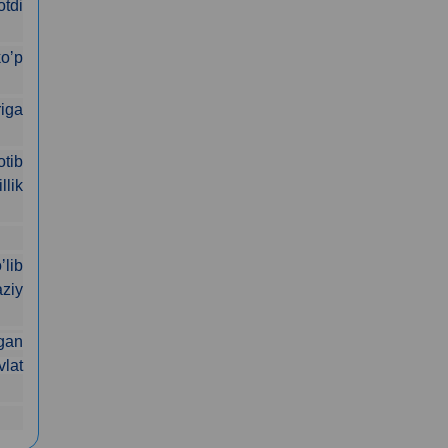
otdi
koʼp
riga
otib
llik
ʼlib
ziy
lgan
vlat