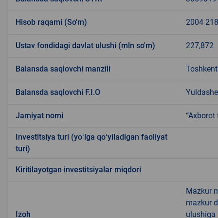
Hisob raqami (So'm)
2004 218
Ustav fondidagi davlat ulushi (mln so'm)
227,872
Balansda saqlovchi manzili
Toshkent
Balansda saqlovchi F.I.O
Yuldashe
Jamiyat nomi
“Axborot 
Investitsiya turi (yoʻlga qoʻyiladigan faoliyat
turi)
Kiritilayotgan investitsiyalar miqdori
Mazkur ma
mazkur da
Izoh
ulushiga 