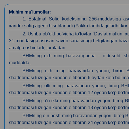
Muhim ma’lumotlar:
1. Eslatma! Soliq kodeksining 256-moddasiga aso
xaridor soliq agenti hisoblanadi (Yakka tartibdagi tadbirk
2. Ushbu obʼekt boʼyicha toʼlovlar “Davlat mulkini x
31-moddasiga asosan savdo sanasidagi belgilangan bazavi
amalga oshiriladi, jumladan:
BHMning uch ming baravarigacha – oldi-sotdi sh
muddatda;
BHMning uch ming baravaridan yuqori, biroq B
shartnomasi tuzilgan kundan eʼtiboran 6 oydan koʼp boʼl
BHMning olti ming baravaridan yuqori, biroq BHM
shartnomasi tuzilgan kundan eʼtiboran 12 oydan koʼp boʼ
BHMning oʼn ikki ming baravaridan yuqori, biroq 
shartnomasi tuzilgan kundan eʼtiboran 18 oydan koʼp boʼ
BHMning oʼn besh ming baravaridan yuqori, biroq B
shartnomasi tuzilgan kundan eʼtiboran 24 oydan koʼp boʼ