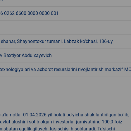
6 0262 6600 0000 0000 001
 shahar, Shayhontoxur tumani, Labzak ko‘chasi, 136-uy
v Baxtiyor Abdulxayevich
texnologiyalari va axborot resurslarini rivojlantirish markazi” M
’lumotlar 01.04.2026 yil holati bo‘yicha shakllantirilgan bo‘lib,
vlat ulushini sotib olgan investorlar jamiyatning 100,0 foiz
nisbatan egalik qiluvchi ta’sischisi hisoblanadi. Ta’sischi