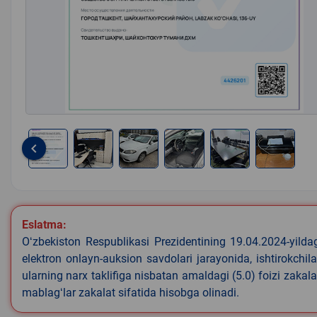
keyboard_arrow_left
Item
1
of
6
Eslatma:
Oʻzbekiston Respublikasi Prezidentining 19.04.2024-yild
elektron onlayn-auksion savdolari jarayonida, ishtirokchi
ularning narx taklifiga nisbatan amaldagi (5.0) foizi zakal
mablagʻlar zakalat sifatida hisobga olinadi.