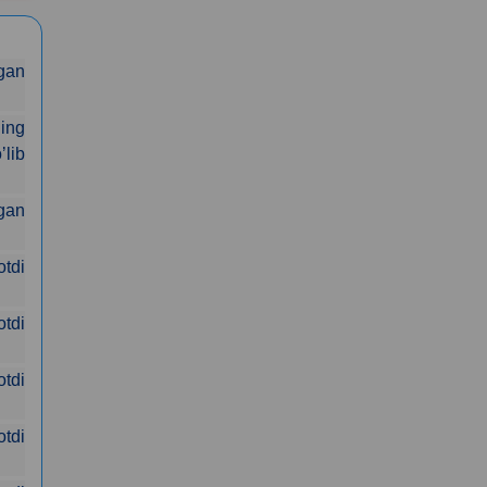
gan
ning
ʼlib
gan
tdi
tdi
otdi
otdi