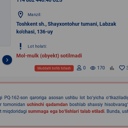
location_on
Manzil:
Toshkent sh., Shayxontohur tumani, Labzak
ko'chasi, 136-uy
priority_high
Lot holati:
Mol-mulk (obyekt) sotilmadi
keyboard_arrow_right
0
remove_red_eye
170
Muddatli bo‘lib to‘lash
agi PQ-162-son qaroriga asosan ushbu lot boʻyicha oʻtkazilad
lar tomonidan
uchinchi qadamdan
boshlab shaxsiy hisobvaragʻ
at miqdoridagi
summaga ega boʻlishlari talab etiladi
. Bunda, u