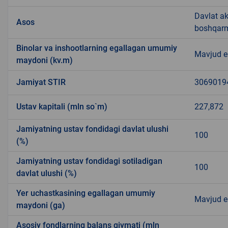
Davlat ak
Asos
boshqarma
Binolar va inshootlarning egallagan umumiy
Mavjud 
maydoni (kv.m)
Jamiyat STIR
3069019
Ustav kapitali (mln so`m)
227,872
Jamiyatning ustav fondidagi davlat ulushi
100
(%)
Jamiyatning ustav fondidagi sotiladigan
100
davlat ulushi (%)
Yer uchastkasining egallagan umumiy
Mavjud 
maydoni (ga)
Asosiy fondlarning balans qiymati (mln