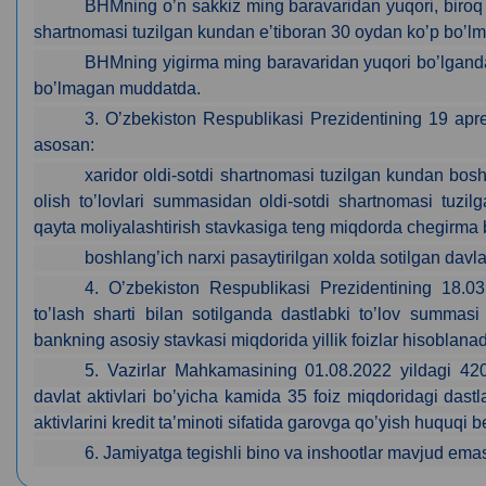
BHMning oʼn sakkiz ming baravaridan yuqori, biroq
shartnomasi tuzilgan kundan eʼtiboran 30 oydan koʼp boʼ
BHMning yigirma ming baravaridan yuqori boʼlganda 
boʼlmagan muddatda.
3. Oʼzbekiston Respublikasi Prezidentining 19 apre
asosan:
xaridor oldi-sotdi shartnomasi tuzilgan kundan boshla
olish toʼlovlari summasidan oldi-sotdi shartnomasi tuzi
qayta moliyalashtirish stavkasiga teng miqdorda chegirma b
boshlangʼich narxi pasaytirilgan xolda sotilgan davlat
4. Oʼzbekiston Respublikasi Prezidentining 18.03.
toʼlash sharti bilan sotilganda dastlabki toʼlov summa
bankning asosiy stavkasi miqdorida yillik foizlar hisoblanad
5. Vazirlar Mahkamasining 01.08.2022 yildagi 420-s
davlat aktivlari boʼyicha kamida 35 foiz miqdoridagi dastl
aktivlarini kredit taʼminoti sifatida garovga qoʼyish huquqi be
6. Jamiyatga tegishli bino va inshootlar mavjud ema