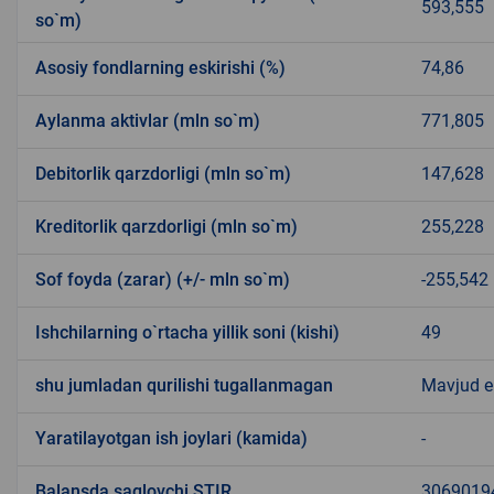
593,555
so`m)
Asosiy fondlarning eskirishi (%)
74,86
Aylanma aktivlar (mln so`m)
771,805
Debitorlik qarzdorligi (mln so`m)
147,628
Kreditorlik qarzdorligi (mln so`m)
255,228
Sof foyda (zarar) (+/- mln so`m)
-255,542
Ishchilarning o`rtacha yillik soni (kishi)
49
shu jumladan qurilishi tugallanmagan
Mavjud 
Yaratilayotgan ish joylari (kamida)
-
Balansda saqlovchi STIR
3069019