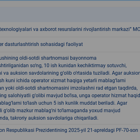
k
texnologiyalari va axborot resurslarini rivojlantirish markazi” M
 dasturlashtirish sohasidagi faoliyat
lushining oldi-sotdi shartnomasi bayonnoma
htirilganidan so‘ng, 10 ish kunidan kechiktirmay sotuvchi,
hi va auksion savdolarining g‘olib o‘rtasida tuziladi. Agar auksio
 ish kuni ichida operator xizmat haqiga yetarli mablag‘larni
n yoki oldi-sotdi shartnomasini imzolashni rad etgan taqdirda,
ng salohiyatli g‘olibi mavjud bo‘lsa, unga operator hizmat haqi
ablag‘larni to‘lash uchun 5 ish kunlik muddat beriladi. Agar
tli g‘olib mazkur mablag‘ni to‘lamaganda yoxud mavjud
da, takroriy auksion savdolariga chiqariladi.
on Respublikasi Prezidentining 2025-yil 21-apreldagi PF-70-son