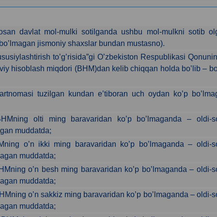
san davlat mol-mulki sotilganda ushbu mol-mulkni sotib ol
or boʼlmagan jismoniy shaxslar bundan mustasno).
ususiylashtirish toʼgʼrisida”gi Oʼzbekiston Respublikasi Qonuni
y hisoblash miqdori (BHM)dan kelib chiqqan holda boʼlib – bo
artnomasi tuzilgan kundan eʼtiboran uch oydan koʼp boʼlma
HMning olti ming baravaridan koʼp boʼlmaganda – oldi-so
magan muddatda;
ning oʼn ikki ming baravaridan koʼp boʼlmaganda – oldi-so
lmagan muddatda;
BHMning oʼn besh ming baravaridan koʼp boʼlmaganda – oldi-s
lmagan muddatda;
HMning oʼn sakkiz ming baravaridan koʼp boʼlmaganda – oldi-s
lmagan muddatda;