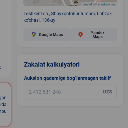
Leaflet
| ©
e-auksion.uz
Toshkent sh., Shayxontohur tumani, Labzak
ko'chasi, 136-uy
Yandex
Google Maps
Maps
Zakalat kalkulyatori
3
Auksion qadamiga bog‘lanmagan taklif
UZS
igan
ida
shbu