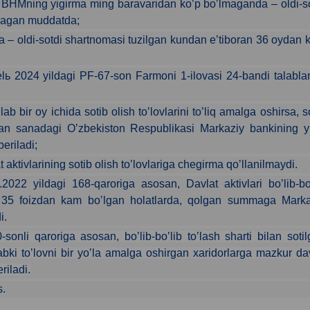
 BHMning yigirma ming baravaridan koʼp boʼlmaganda – oldi-s
lmagan muddatda;
– oldi-sotdi shartnomasi tuzilgan kundan eʼtiboran 36 oydan 
lь 2024 yildagi PF-67-son Farmoni 1-ilovasi 24-bandi talabla
b bir oy ichida sotib olish toʼlovlarini toʼliq amalga oshirsa, s
lgan sanadagi Oʼzbekiston Respublikasi Markaziy bankining yi
eriladi;
 aktivlarining sotib olish toʼlovlariga chegirma qoʼllanilmaydi.
2022 yildagi 168-qaroriga asosan, Davlat aktivlari boʼlib-bo
si 35 foizdan kam boʼlgan holatlarda, qolgan summaga Marka
i.
onli qaroriga asosan, boʼlib-boʼlib toʼlash sharti bilan soti
abki toʼlovni bir yoʼla amalga oshirgan xaridorlarga mazkur da
riladi.
s.