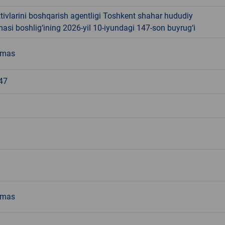
tivlarini boshqarish agentligi Toshkent shahar hududiy
si boshlig‘ining 2026-yil 10-iyundagi 147-son buyrug‘i
emas
47
emas