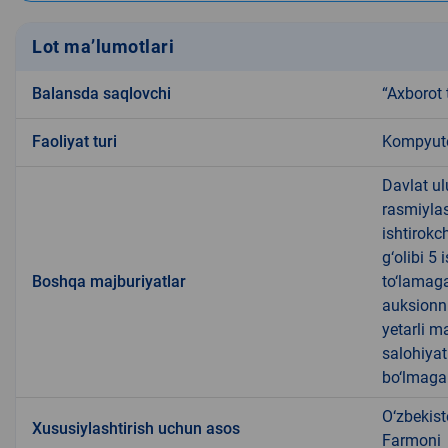
Lot ma’lumotlari
Balansda saqlovchi
“Axborot 
Faoliyat turi
Kompyuter
Davlat u
rasmiylas
ishtirokc
g‘olibi 5
Boshqa majburiyatlar
to‘lamaga
auksionni
yetarli m
salohiya
bo‘lmagan
O‘zbekist
Xususiylashtirish uchun asos
Farmoni