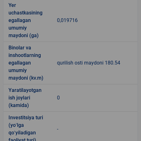
Yer
uchastkasining
egallagan
0,019716
umumiy
maydoni (ga)
Binolar va
inshootlarning
egallagan
qurilish osti maydoni 180.54
umumiy
maydoni (kv.m)
Yaratilayotgan
ish joylari
0
(kamida)
Investitsiya turi
(yoʻlga
-
qoʻyiladigan
faoliyat turi)