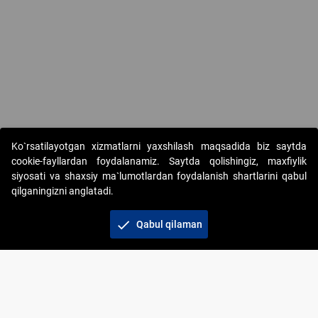
Copyright © 2017-2026. "Elektron onlayn-auksionlarni tashkil etish"
Ko`rsatilayotgan xizmatlarni yaxshilash maqsadida biz saytda
AJ. Barcha huquqlar himoyalangan
cookie-fayllardan foydalanamiz. Saytda qolishingiz, maxfiylik
siyosati va shaxsiy ma`lumotlardan foydalanish shartlarini qabul
qilganingizni anglatadi.
check
Qabul qilaman
+998 71 202-21-11
Veb-saytdagi axborot materiallaridan boshqa
shaxslar foydalanganda jamiyatning korporativ veb-
saytiga majburiy havolalar ko‘rsatilishi kerak