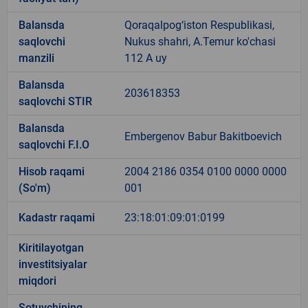
Balansda
Qoraqalpog‘iston Respublikasi,
saqlovchi
Nukus shahri, A.Temur ko'chasi
manzili
112 A uy
Balansda
203618353
saqlovchi STIR
Balansda
Embergenov Babur Bakitboevich
saqlovchi F.I.O
Hisob raqami
2004 2186 0354 0100 0000 0000
(So'm)
001
Kadastr raqami
23:18:01:09:01:0199
Kiritilayotgan
investitsiyalar
miqdori
Sotuvchining