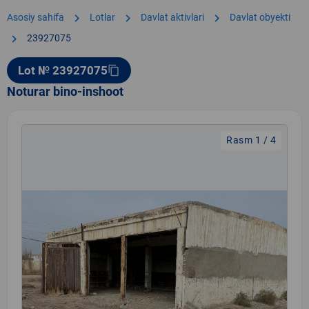
chevron_right
chevron_right
chevron_right
Asosiy sahifa
Lotlar
Davlat aktivlari
Davlat obyekti
chevron_right
23927075
Lot № 23927075
content_copy
Noturar bino-inshoot
Rasm 1 / 4