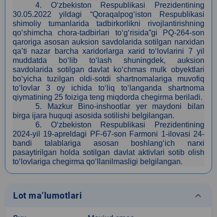
4.
O‘zbekiston Respublikasi Prezidentining
30.05.2022 yildagi “Qoraqalpog‘iston Respublikasi
shimoliy tumanlarida tadbirkorlikni rivojlantirishning
qo‘shimcha chora-tadbirlari to‘g‘risida”gi PQ-264-son
qaroriga asosan auksion savdolarida sotilgan narxidan
qa’ti nazar barcha xaridorlarga xarid to‘lovlarini 7 yil
muddatda bo‘lib to‘lash shuningdek, auksion
savdolarida sotilgan davlat ko‘chmas mulk obyektlari
bo‘yicha tuzilgan oldi-sotdi shartnomalariga muvofiq
to‘lovlar 3 oy ichida to‘liq to‘langanda shartnoma
qiymatining 25 foiziga teng miqdorda chegirma beriladi.
5
.
Mazkur Bino-inshootlar yer maydoni bilan
birga ijara huquqi asosida sotilishi belgilangan.
6.
O‘zbekiston Respublikasi Prezidentining
2024-yil 19-apreldagi PF-67-son Farmoni 1-ilovasi 24-
bandi talablariga asosan boshlang‘ich narxi
pasaytirilgan holda sotilgan davlat aktivlari sotib olish
to‘lovlariga chegirma qo‘llanilmasligi belgilangan.
keyboard_arrow_down
Lot ma’lumotlari