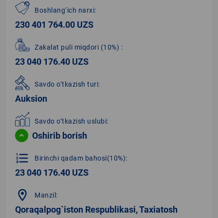
Boshlang‘ich narxi:
230 401 764.00 UZS
Zakalat puli miqdori
(10%)
:
23 040 176.40 UZS
Savdo o‘tkazish turi:
Auksion
Savdo o‘tkazish uslubi:
Oshirib borish
format_list_numbered
Birinchi qadam bahosi(10%):
23 040 176.40 UZS
location_on
Manzil:
Qoraqalpog`iston Respublikasi, Taxiatosh