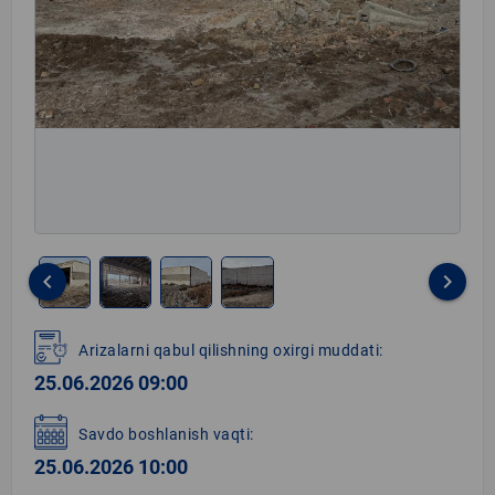
keyboard_arrow_left
keyboard_arrow_right
Item
1
Arizalarni qabul qilishning oxirgi muddati:
of
25.06.2026 09:00
4
Savdo boshlanish vaqti:
25.06.2026 10:00