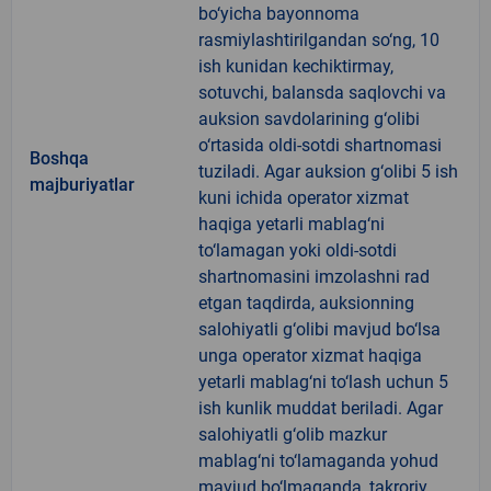
bo‘yicha bayonnoma
rasmiylashtirilgandan so‘ng, 10
ish kunidan kechiktirmay,
sotuvchi, balansda saqlovchi va
auksion savdolarining g‘olibi
o‘rtasida oldi-sotdi shartnomasi
Boshqa
tuziladi. Agar auksion g‘olibi 5 ish
majburiyatlar
kuni ichida operator xizmat
haqiga yetarli mablag‘ni
to‘lamagan yoki oldi-sotdi
shartnomasini imzolashni rad
etgan taqdirda, auksionning
salohiyatli g‘olibi mavjud bo‘lsa
unga operator xizmat haqiga
yetarli mablag‘ni to‘lash uchun 5
ish kunlik muddat beriladi. Agar
salohiyatli g‘olib mazkur
mablag‘ni to‘lamaganda yohud
mavjud bo‘lmaganda, takroriy