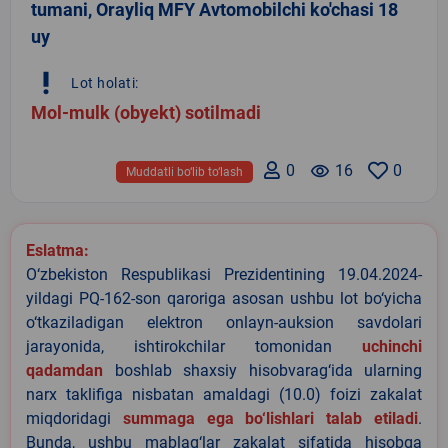
tumani, Orayliq MFY Avtomobilchi ko'chasi 18
uy
priority_high
Lot holati:
Mol-mulk (obyekt) sotilmadi
0
remove_red_eye
16
0
Muddatli bo‘lib to‘lash
Eslatma:
O‘zbekiston Respublikasi Prezidentining 19.04.2024-
yildagi PQ-162-son qaroriga asosan ushbu lot bo‘yicha
o‘tkaziladigan elektron onlayn-auksion savdolari
jarayonida, ishtirokchilar tomonidan
uchinchi
qadamdan
boshlab shaxsiy hisobvarag‘ida ularning
narx taklifiga nisbatan amaldagi (10.0) foizi zakalat
miqdoridagi
summaga ega bo‘lishlari talab etiladi
.
Bunda, ushbu mablag‘lar zakalat sifatida hisobga