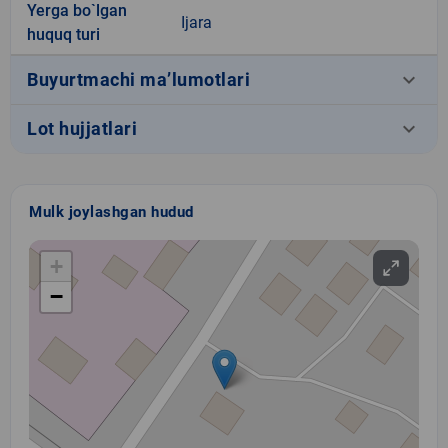
Yerga bo`lgan
Ijara
huquq turi
keyboard_arrow_down
Buyurtmachi ma’lumotlari
keyboard_arrow_down
Lot hujjatlari
Mulk joylashgan hudud
+
−