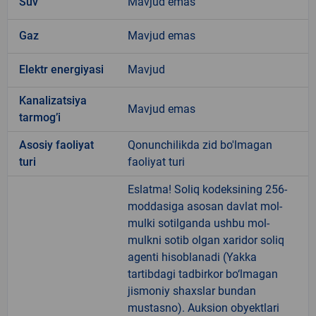
Suv
Mavjud emas
Gaz
Mavjud emas
Elektr energiyasi
Mavjud
Kanalizatsiya
Mavjud emas
tarmogʼi
Аsosiy faoliyat
Qonunchilikda zid bo'lmagan
turi
faoliyat turi
Eslatma! Soliq kodeksining 256-
moddasiga asosan davlat mol-
mulki sotilganda ushbu mol-
mulkni sotib olgan xaridor soliq
agenti hisoblanadi (Yakka
tartibdagi tadbirkor bo‘lmagan
jismoniy shaxslar bundan
mustasno). Auksion obyektlari