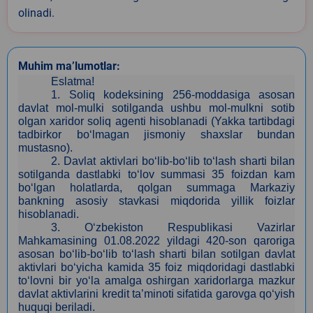
olinadi.
Muhim ma’lumotlar:
Eslatma!
1.
Soliq kodeksining 256-moddasiga asosan
davlat mol-mulki sotilganda ushbu mol-mulkni sotib
olgan xaridor soliq agenti hisoblanadi (Yakka tartibdagi
tadbirkor bo‘lmagan jismoniy shaxslar bundan
mustasno).
2.
Davlat aktivlari bo‘lib-bo‘lib to‘lash sharti bilan
sotilganda dastlabki to‘lov summasi 35 foizdan kam
bo‘lgan holatlarda, qolgan summaga Markaziy
bankning asosiy stavkasi miqdorida yillik foizlar
hisoblanadi.
3
. O‘zbekiston Respublikasi Vazirlar
Mahkamasining 01.08.2022 yildagi 420-son qaroriga
asosan bo‘lib-bo‘lib to‘lash sharti bilan sotilgan davlat
aktivlari bo‘yicha kamida 35 foiz miqdoridagi dastlabki
to‘lovni bir yo‘la amalga oshirgan xaridorlarga mazkur
davlat aktivlarini kredit ta’minoti sifatida garovga qo‘yish
huquqi beriladi.