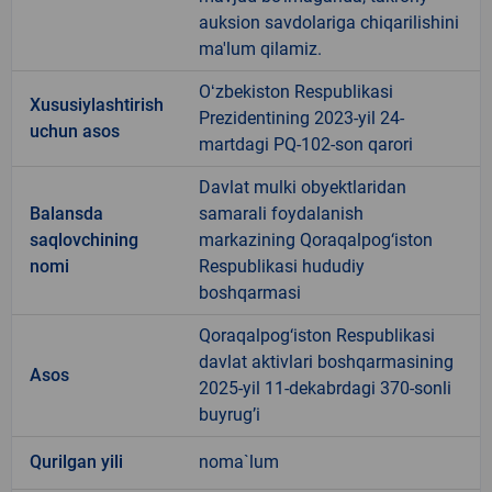
auksion savdolariga chiqarilishini
ma'lum qilamiz.
Oʻzbekiston Respublikasi
Xususiylashtirish
Prezidentining 2023-yil 24-
uchun asos
martdagi PQ-102-son qarori
Davlat mulki obyektlaridan
Balansda
samarali foydalanish
saqlovchining
markazining Qoraqalpog‘iston
nomi
Respublikasi hududiy
boshqarmasi
Qoraqalpog‘iston Respublikasi
davlat aktivlari boshqarmasining
Asos
2025-yil 11-dekabrdagi 370-sonli
buyrug’i
Qurilgan yili
noma`lum