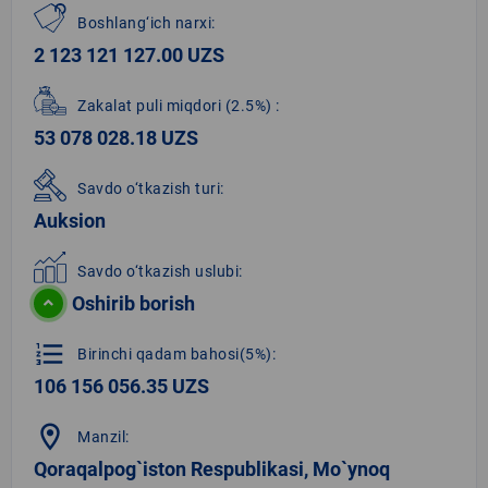
Boshlang‘ich narxi:
2 123 121 127.00 UZS
Zakalat puli miqdori
(2.5%)
:
53 078 028.18 UZS
Savdo o‘tkazish turi:
Auksion
Savdo o‘tkazish uslubi:
Oshirib borish
format_list_numbered
Birinchi qadam bahosi(5%):
106 156 056.35 UZS
location_on
Manzil:
Qoraqalpog`iston Respublikasi, Mo`ynoq