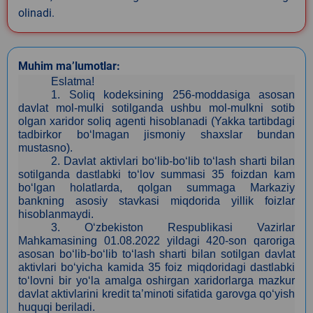
olinadi.
Muhim ma’lumotlar:
Eslatma!
1.
Soliq kodeksining 256-moddasiga asosan
davlat mol-mulki sotilganda ushbu mol-mulkni sotib
olgan xaridor soliq agenti hisoblanadi (Yakka tartibdagi
tadbirkor bo‘lmagan jismoniy shaxslar bundan
mustasno).
2.
Davlat aktivlari bo‘lib-bo‘lib to‘lash sharti bilan
sotilganda dastlabki to‘lov summasi 35 foizdan kam
bo‘lgan holatlarda, qolgan summaga Markaziy
bankning asosiy stavkasi miqdorida yillik foizlar
hisoblanmaydi.
3
. O‘zbekiston Respublikasi Vazirlar
Mahkamasining 01.08.2022 yildagi 420-son qaroriga
asosan bo‘lib-bo‘lib to‘lash sharti bilan sotilgan davlat
aktivlari bo‘yicha kamida 35 foiz miqdoridagi dastlabki
to‘lovni bir yo‘la amalga oshirgan xaridorlarga mazkur
davlat aktivlarini kredit ta’minoti sifatida garovga qo‘yish
huquqi beriladi.