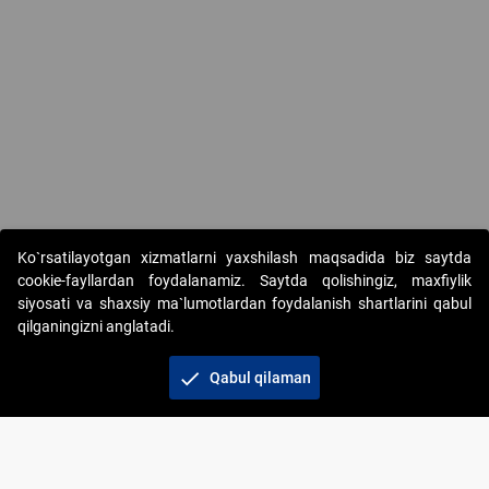
Ko`rsatilayotgan xizmatlarni yaxshilash maqsadida biz saytda
cookie-fayllardan foydalanamiz. Saytda qolishingiz, maxfiylik
siyosati va shaxsiy ma`lumotlardan foydalanish shartlarini qabul
qilganingizni anglatadi.
Copyright © 2017-2026. "Elektron onlayn-auksionlarni
tashkil etish" AJ. Barcha huquqlar himoyalangan
check
Qabul qilaman