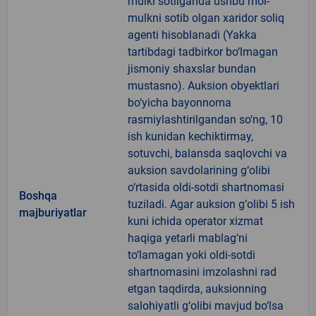
mulki sotilganda ushbu mol-
mulkni sotib olgan xaridor soliq
agenti hisoblanadi (Yakka
tartibdagi tadbirkor bo‘lmagan
jismoniy shaxslar bundan
mustasno). Auksion obyektlari
bo‘yicha bayonnoma
rasmiylashtirilgandan so‘ng, 10
ish kunidan kechiktirmay,
sotuvchi, balansda saqlovchi va
auksion savdolarining g‘olibi
o‘rtasida oldi-sotdi shartnomasi
Boshqa
tuziladi. Agar auksion g‘olibi 5 ish
majburiyatlar
kuni ichida operator xizmat
haqiga yetarli mablag‘ni
to‘lamagan yoki oldi-sotdi
shartnomasini imzolashni rad
etgan taqdirda, auksionning
salohiyatli g‘olibi mavjud bo‘lsa