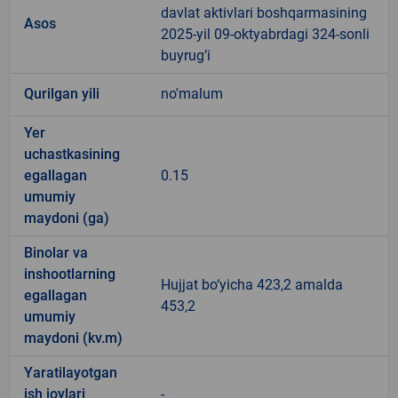
davlat aktivlari boshqarmasining
Asos
2025-yil 09-oktyabrdagi 324-sonli
buyrug’i
Qurilgan yili
no'malum
Yer
uchastkasining
egallagan
0.15
umumiy
maydoni (ga)
Binolar va
inshootlarning
Hujjat bo‘yicha 423,2 amalda
egallagan
453,2
umumiy
maydoni (kv.m)
Yaratilayotgan
ish joylari
-