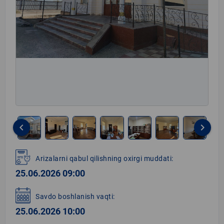
keyboard_arrow_left
keyboard_arrow_right
Item
1
Arizalarni qabul qilishning oxirgi muddati:
of
25.06.2026 09:00
7
Savdo boshlanish vaqti:
25.06.2026 10:00