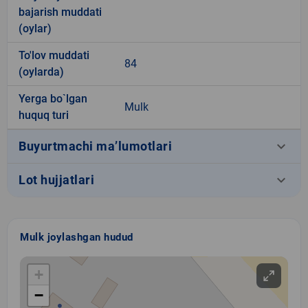
bajarish muddati
(oylar)
To'lov muddati
84
(oylarda)
Yerga bo`lgan
Mulk
huquq turi
keyboard_arrow_down
Buyurtmachi ma’lumotlari
keyboard_arrow_down
Lot hujjatlari
Mulk joylashgan hudud
+
−