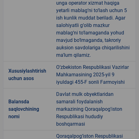
unga operator xizmat haqiga
yetarli mablag‘ni to‘lash uchun 5
ish kunlik muddat beriladi. Agar
salohiyatli g‘olib mazkur
mablag‘ni to‘lamaganda yohud
mavjud bo‘lmaganda, takroriy
auksion savdolariga chiqarilishini
ma'lum qilamiz.
O‘zbekiston Respublikasi Vazirlar
Xususiylashtirish
Mahkamasining 2025-yil 9
uchun asos
iyuldagi 455-F sonli Farmoyishi
Davlat mulk obyektlaridan
Balansda
samarali foydalanish
saqlovchining
markazining Qoraqalpog'iston
nomi
Respublikasi hududiy
boshqarmasi
Qoraqalpog‘iston Respublikasi