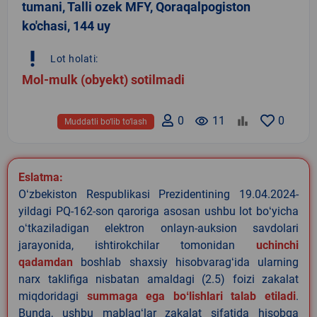
tumani, Talli ozek MFY, Qoraqalpogiston
ko'chasi, 144 uy
priority_high
Lot holati:
Mol-mulk (obyekt) sotilmadi
0
remove_red_eye
11
0
Muddatli bo‘lib to‘lash
Eslatma:
Oʻzbekiston Respublikasi Prezidentining 19.04.2024-
yildagi PQ-162-son qaroriga asosan ushbu lot boʻyicha
oʻtkaziladigan elektron onlayn-auksion savdolari
jarayonida, ishtirokchilar tomonidan
uchinchi
qadamdan
boshlab shaxsiy hisobvaragʻida ularning
narx taklifiga nisbatan amaldagi (2.5) foizi zakalat
miqdoridagi
summaga ega boʻlishlari talab etiladi
.
Bunda, ushbu mablagʻlar zakalat sifatida hisobga