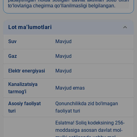
to‘lovlariga chegirma qo‘llanilmasligi belgilangan.
keyboard_arrow_down
Lot ma’lumotlari
Suv
Mavjud
Gaz
Mavjud
Elektr energiyasi
Mavjud
Kanalizatsiya
Mavjud emas
tarmogʼi
Аsosiy faoliyat
Qonunchilikda zid bo'lmagan
turi
faoliyat turi
Eslatma! Soliq kodeksining 256-
moddasiga asosan davlat mol-