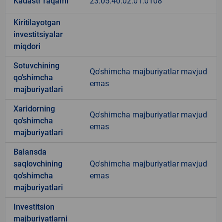
Kadastr raqami
23:05:40:02:01:0108
Kiritilayotgan
investitsiyalar
miqdori
Sotuvchining
Qo'shimcha majburiyatlar mavjud
qo'shimcha
emas
majburiyatlari
Xaridorning
Qo'shimcha majburiyatlar mavjud
qo'shimcha
emas
majburiyatlari
Balansda
saqlovchining
Qo'shimcha majburiyatlar mavjud
qo'shimcha
emas
majburiyatlari
Investitsion
majburiyatlarni