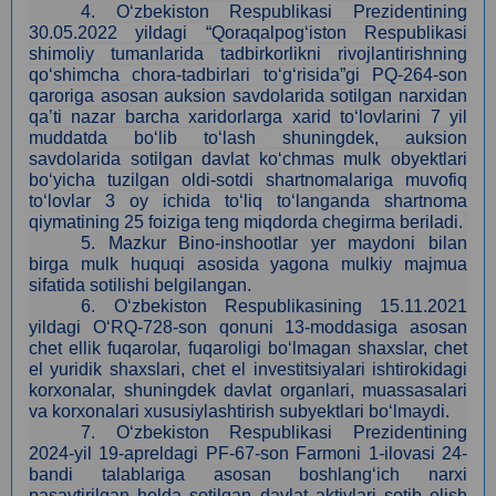
4.
O‘zbekiston Respublikasi Prezidentining
30.05.2022 yildagi “Qoraqalpog‘iston Respublikasi
shimoliy tumanlarida tadbirkorlikni rivojlantirishning
qo‘shimcha chora-tadbirlari to‘g‘risida”gi PQ-264-son
qaroriga asosan auksion savdolarida sotilgan narxidan
qa’ti nazar barcha xaridorlarga xarid to‘lovlarini 7 yil
muddatda bo‘lib to‘lash shuningdek, auksion
savdolarida sotilgan davlat ko‘chmas mulk obyektlari
bo‘yicha tuzilgan oldi-sotdi shartnomalariga muvofiq
to‘lovlar 3 oy ichida to‘liq to‘langanda shartnoma
qiymatining 25 foiziga teng miqdorda chegirma beriladi.
5. Mazkur Bino-inshootlar yer maydoni bilan
birga mulk huquqi asosida yagona mulkiy majmua
sifatida sotilishi belgilangan.
6. O‘zbekiston Respublikasining 15.11.2021
yildagi O‘RQ-728-son qonuni 13-moddasiga asosan
сhet ellik fuqarolar, fuqaroligi bo‘lmagan shaxslar, chet
el yuridik shaxslari, chet el investitsiyalari ishtirokidagi
korxonalar, shuningdek davlat organlari, muassasalari
va korxonalari xususiylashtirish subyektlari bo‘lmaydi.
7.
O‘zbekiston Respublikasi Prezidentining
2024-yil 19-apreldagi PF-67-son Farmoni 1-ilovasi 24-
bandi talablariga asosan boshlang‘ich narxi
pasaytirilgan holda sotilgan davlat aktivlari sotib olish