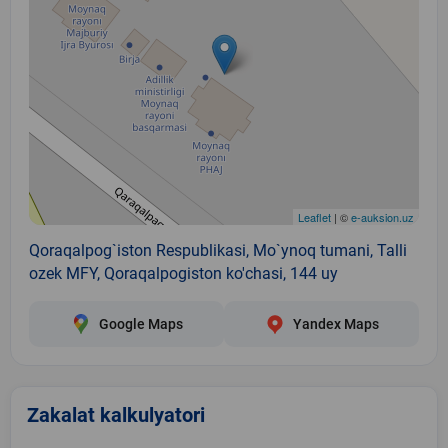
Leaflet
| ©
e-auksion.uz
Qoraqalpog`iston Respublikasi, Mo`ynoq tumani, Talli
ozek MFY, Qoraqalpogiston ko'chasi, 144 uy
Google Maps
Yandex Maps
Zakalat kalkulyatori