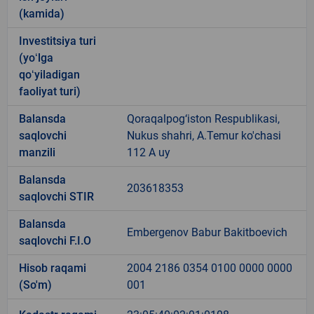
(kamida)
Investitsiya turi
(yoʻlga
qoʻyiladigan
faoliyat turi)
Balansda
Qoraqalpog‘iston Respublikasi,
saqlovchi
Nukus shahri, A.Temur ko'chasi
manzili
112 A uy
Balansda
203618353
saqlovchi STIR
Balansda
Embergenov Babur Bakitboevich
saqlovchi F.I.O
Hisob raqami
2004 2186 0354 0100 0000 0000
(So'm)
001