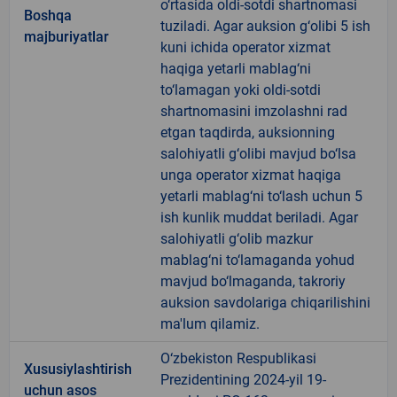
o‘rtasida oldi-sotdi shartnomasi
Boshqa
tuziladi. Agar auksion g‘olibi 5 ish
majburiyatlar
kuni ichida operator xizmat
haqiga yetarli mablag‘ni
to‘lamagan yoki oldi-sotdi
shartnomasini imzolashni rad
etgan taqdirda, auksionning
salohiyatli g‘olibi mavjud bo‘lsa
unga operator xizmat haqiga
yetarli mablag‘ni to‘lash uchun 5
ish kunlik muddat beriladi. Agar
salohiyatli g‘olib mazkur
mablag‘ni to‘lamaganda yohud
mavjud bo‘lmaganda, takroriy
auksion savdolariga chiqarilishini
ma'lum qilamiz.
O‘zbekiston Respublikasi
Xususiylashtirish
Prezidentining 2024-yil 19-
uchun asos