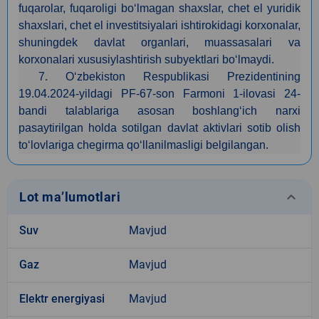
fuqarolar, fuqaroligi bo‘lmagan shaxslar, chet el yuridik
shaxslari, chet el investitsiyalari ishtirokidagi korxonalar,
shuningdek davlat organlari, muassasalari va
korxonalari xususiylashtirish subyektlari bo‘lmaydi.
7. O‘zbekiston Respublikasi Prezidentining
19.04.2024-yildagi PF-67-son Farmoni 1-ilovasi 24-
bandi talablariga asosan boshlang‘ich narxi
pasaytirilgan holda sotilgan davlat aktivlari sotib olish
to‘lovlariga chegirma qo‘llanilmasligi belgilangan.
keyboard_arrow_down
Lot ma’lumotlari
Suv
Mavjud
Gaz
Mavjud
Elektr energiyasi
Mavjud