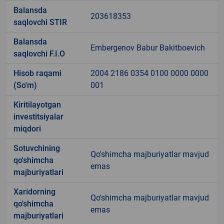
Balansda
203618353
saqlovchi STIR
Balansda
Embergenov Babur Bakitboevich
saqlovchi F.I.O
Hisob raqami
2004 2186 0354 0100 0000 0000
(So'm)
001
Kiritilayotgan
investitsiyalar
miqdori
Sotuvchining
Qo'shimcha majburiyatlar mavjud
qo'shimcha
emas
majburiyatlari
Xaridorning
Qo'shimcha majburiyatlar mavjud
qo'shimcha
emas
majburiyatlari