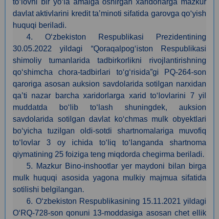
to‘lovni bir yo‘la amalga oshirgan xaridorlarga mazkur
davlat aktivlarini kredit ta’minoti sifatida garovga qo‘yish
huquqi beriladi.
4.
O‘zbekiston Respublikasi Prezidentining
30.05.2022 yildagi “Qoraqalpog‘iston Respublikasi
shimoliy tumanlarida tadbirkorlikni rivojlantirishning
qo‘shimcha chora-tadbirlari to‘g‘risida”gi PQ-264-son
qaroriga asosan auksion savdolarida sotilgan narxidan
qa’ti nazar barcha xaridorlarga xarid to‘lovlarini 7 yil
muddatda bo‘lib to‘lash shuningdek, auksion
savdolarida sotilgan davlat ko‘chmas mulk obyektlari
bo‘yicha tuzilgan oldi-sotdi shartnomalariga muvofiq
to‘lovlar 3 oy ichida to‘liq to‘langanda shartnoma
qiymatining 25 foiziga teng miqdorda chegirma beriladi.
5. Mazkur Bino-inshootlar yer maydoni bilan birga
mulk huquqi asosida yagona mulkiy majmua sifatida
sotilishi belgilangan.
6. O‘zbekiston Respublikasining 15.11.2021 yildagi
O‘RQ-728-son qonuni 13-moddasiga asosan сhet ellik