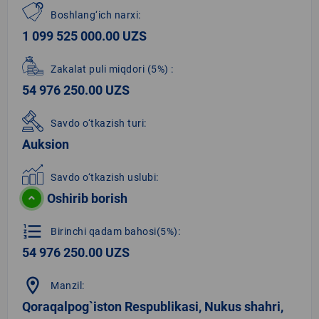
Boshlang‘ich narxi:
1 099 525 000.00 UZS
Zakalat puli miqdori
(5%)
:
54 976 250.00 UZS
Savdo o‘tkazish turi:
Auksion
Savdo o‘tkazish uslubi:
Oshirib borish
format_list_numbered
Birinchi qadam bahosi(5%):
54 976 250.00 UZS
location_on
Manzil:
Qoraqalpog`iston Respublikasi, Nukus shahri,