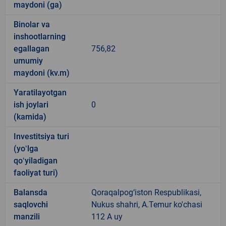
maydoni (ga)
Binolar va
inshootlarning
egallagan
756,82
umumiy
maydoni (kv.m)
Yaratilayotgan
ish joylari
0
(kamida)
Investitsiya turi
(yoʻlga
qoʻyiladigan
faoliyat turi)
Balansda
Qoraqalpog‘iston Respublikasi,
saqlovchi
Nukus shahri, A.Temur ko'chasi
manzili
112 A uy