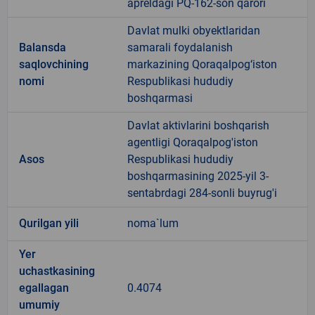
apreldagi PQ-162-son qarori
Davlat mulki obyektlaridan
Balansda
samarali foydalanish
saqlovchining
markazining Qoraqalpog‘iston
nomi
Respublikasi hududiy
boshqarmasi
Davlat aktivlarini boshqarish
agentligi Qoraqalpog'iston
Asos
Respublikasi hududiy
boshqarmasining 2025-yil 3-
sentabrdagi 284-sonli buyrug'i
Qurilgan yili
noma`lum
Yer
uchastkasining
egallagan
0.4074
umumiy