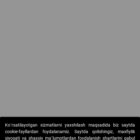
Ko`rsatilayotgan xizmatlarni yaxshilash maqsadida biz saytda
cookie-fayllardan foydalanamiz. Saytda qolishingiz, maxfiylik
siyosati va shaxsiy ma`lumotlardan foydalanish shartlarini qabul