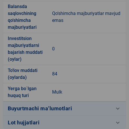
Balansda
saqlovchining
Qo'shimcha majburiyatlar mavjud
qo'shimcha
emas
majburiyatlari
Investitsion
majburiyatlarni
0
bajarish muddati
(oylar)
To'lov muddati
84
(oylarda)
Yerga bo`lgan
Mulk
huquq turi
keyboard_arrow_down
Buyurtmachi ma’lumotlari
keyboard_arrow_down
Lot hujjatlari