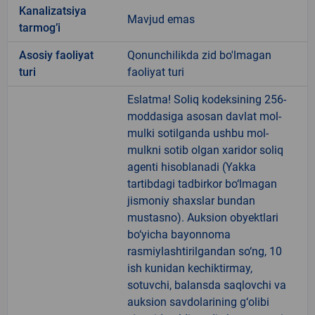
Kanalizatsiya
Mavjud emas
tarmogʼi
Аsosiy faoliyat
Qonunchilikda zid bo'lmagan
turi
faoliyat turi
Eslatma! Soliq kodeksining 256-
moddasiga asosan davlat mol-
mulki sotilganda ushbu mol-
mulkni sotib olgan xaridor soliq
agenti hisoblanadi (Yakka
tartibdagi tadbirkor bo‘lmagan
jismoniy shaxslar bundan
mustasno). Auksion obyektlari
bo‘yicha bayonnoma
rasmiylashtirilgandan so‘ng, 10
ish kunidan kechiktirmay,
sotuvchi, balansda saqlovchi va
auksion savdolarining g‘olibi