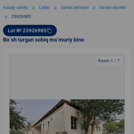
chevron_right
chevron_right
chevron_right
Asosiy sahifa
Lotlar
Davlat aktivlari
Davlat obyekti
chevron_right
23926985
Lot № 23926985
content_copy
Bo`sh turgan sobiq ma’muriy bino
Rasm 1 / 7