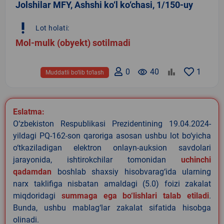
Jolshilar MFY, Ashshi ko‘l ko‘chasi, 1/150-uy
priority_high
Lot holati:
Mol-mulk (obyekt) sotilmadi
0
remove_red_eye
40
1
Muddatli bo‘lib to‘lash
Eslatma:
O‘zbekiston Respublikasi Prezidentining 19.04.2024-
yildagi PQ-162-son qaroriga asosan ushbu lot bo‘yicha
o‘tkaziladigan elektron onlayn-auksion savdolari
jarayonida, ishtirokchilar tomonidan
uchinchi
qadamdan
boshlab shaxsiy hisobvarag‘ida ularning
narx taklifiga nisbatan amaldagi (5.0) foizi zakalat
miqdoridagi
summaga ega bo‘lishlari talab etiladi
.
Bunda, ushbu mablag‘lar zakalat sifatida hisobga
olinadi.