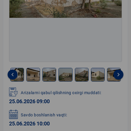
keyboard_arrow_left
keyboard_arrow_right
Item
1
Arizalarni qabul qilishning oxirgi muddati:
of
25.06.2026 09:00
7
Savdo boshlanish vaqti:
25.06.2026 10:00