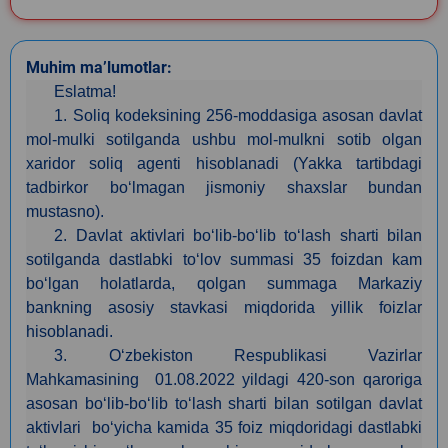
Muhim ma’lumotlar:
Eslatma!
1. Soliq kodeksining 256-moddasiga asosan davlat
mol-mulki sotilganda ushbu mol-mulkni sotib olgan
xaridor soliq agenti hisoblanadi (Yakka tartibdagi
tadbirkor bo‘lmagan jismoniy shaxslar bundan
mustasno).
2. Davlat aktivlari bo‘lib-bo‘lib to‘lash sharti bilan
sotilganda dastlabki to‘lov summasi 35 foizdan kam
bo‘lgan holatlarda, qolgan summaga Markaziy
bankning asosiy stavkasi miqdorida yillik foizlar
hisoblanadi.
3. O‘zbekiston Respublikasi Vazirlar
Mahkamasining 01.08.2022 yildagi 420-son qaroriga
asosan bo‘lib-bo‘lib to‘lash sharti bilan sotilgan davlat
aktivlari bo‘yicha kamida 35 foiz miqdoridagi dastlabki