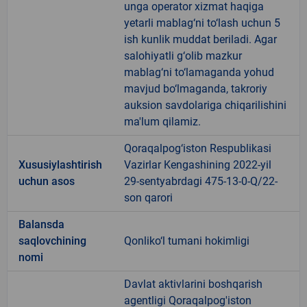
unga operator xizmat haqiga
yetarli mablag‘ni to‘lash uchun 5
ish kunlik muddat beriladi. Agar
salohiyatli g‘olib mazkur
mablag‘ni to‘lamaganda yohud
mavjud bo‘lmaganda, takroriy
auksion savdolariga chiqarilishini
ma'lum qilamiz.
Qoraqalpog‘iston Respublikasi
Xususiylashtirish
Vazirlar Kengashining 2022-yil
uchun asos
29-sentyabrdagi 475-13-0-Q/22-
son qarori
Balansda
saqlovchining
Qonliko‘l tumani hokimligi
nomi
Davlat aktivlarini boshqarish
agentligi Qoraqalpog'iston