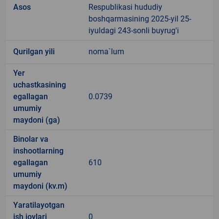
Asos
Respublikasi hududiy
boshqarmasining 2025-yil 25-
iyuldagi 243-sonli buyrug'i
Qurilgan yili
noma`lum
Yer
uchastkasining
egallagan
0.0739
umumiy
maydoni (ga)
Binolar va
inshootlarning
egallagan
610
umumiy
maydoni (kv.m)
Yaratilayotgan
ish joylari
0