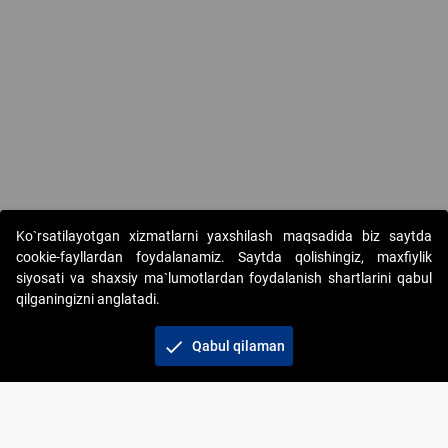
Ko`rsatilayotgan xizmatlarni yaxshilash maqsadida biz saytda
cookie-fayllardan foydalanamiz. Saytda qolishingiz, maxfiylik
siyosati va shaxsiy ma`lumotlardan foydalanish shartlarini qabul
qilganingizni anglatadi.
Copyright © 2017-2026. "Elektron onlayn-auksionlarni
tashkil etish" AJ. Barcha huquqlar himoyalangan
check
Qabul qilaman