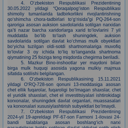
4
.
O‘zbekiston Respublikasi Prezidentining
30.05.2022 yildagi “Qoraqalpog‘iston Respublikasi
shimoliy tumanlarida tadbirkorlikni rivojlantirishning
qo‘shimcha chora-tadbirlari to‘g‘risida”gi PQ-264-son
qaroriga asosan auksion savdolarida sotilgan narxidan
qa’ti nazar barcha xaridorlarga xarid to‘lovlarini 7 yil
muddatda bo‘lib to‘lash shuningdek, auksion
savdolarida sotilgan davlat ko‘chmas mulk obyektlari
bo‘yicha tuzilgan oldi-sotdi shartnomalariga muvofiq
to‘lovlar 3 oy ichida to‘liq to‘langanda shartnoma
qiymatining 25 foiziga teng miqdorda chegirma beriladi.
5.
Mazkur Bino-inshootlar yer maydoni bilan
birga mulk huquqi asosida yagona mulkiy majmua
sifatida sotilishi belgilangan.
6. O‘zbekiston Respublikasining 15.11.2021
yildagi O‘RQ-728-son qonuni 13-moddasiga asosan
сhet ellik fuqarolar, fuqaroligi bo‘lmagan shaxslar, chet
el yuridik shaxslari, chet el investitsiyalari ishtirokidagi
korxonalar, shuningdek davlat organlari, muassasalari
va korxonalari xususiylashtirish subyektlari bo‘lmaydi.
7.
O‘zbekiston Respublikasi Prezidentining
2024-yil 19-apreldagi PF-67-son Farmoni 1-ilovasi 24-
bandi talablariga asosan boshlang‘ich narxi
pasaytirilgan holda sotilgan davlat aktivlari sotib olish