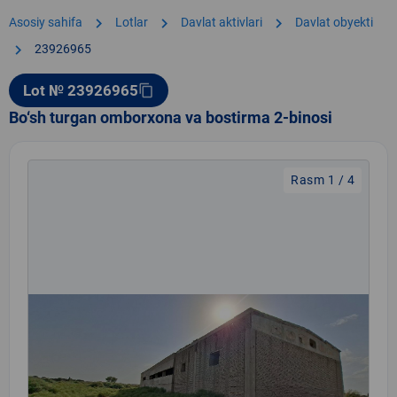
chevron_right
chevron_right
chevron_right
Asosiy sahifa
Lotlar
Davlat aktivlari
Davlat obyekti
chevron_right
23926965
Lot № 23926965
content_copy
Bo‘sh turgan omborxona va bostirma 2-binosi
Rasm 1 / 4