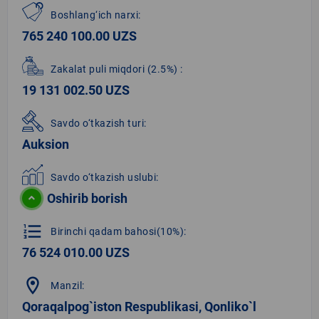
Boshlang‘ich narxi:
765 240 100.00 UZS
Zakalat puli miqdori
(2.5%)
:
19 131 002.50 UZS
Savdo o‘tkazish turi:
Auksion
Savdo o‘tkazish uslubi:
Oshirib borish
format_list_numbered
Birinchi qadam bahosi(10%):
76 524 010.00 UZS
location_on
Manzil:
Qoraqalpog`iston Respublikasi, Qonliko`l