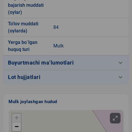
bajarish muddati
(oylar)
To'lov muddati
84
(oylarda)
Yerga bo`lgan
Mulk
huquq turi
keyboard_arrow_down
Buyurtmachi ma’lumotlari
keyboard_arrow_down
Lot hujjatlari
Mulk joylashgan hudud
+
−