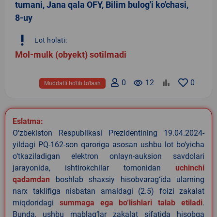
tumani, Jana qala OFY, Bilim bulog'i ko'chasi,
8-uy
priority_high
Lot holati:
Mol-mulk (obyekt) sotilmadi
0
remove_red_eye
12
0
Muddatli bo‘lib to‘lash
Eslatma:
O‘zbekiston Respublikasi Prezidentining 19.04.2024-
yildagi PQ-162-son qaroriga asosan ushbu lot bo‘yicha
o‘tkaziladigan elektron onlayn-auksion savdolari
jarayonida, ishtirokchilar tomonidan
uchinchi
qadamdan
boshlab shaxsiy hisobvarag‘ida ularning
narx taklifiga nisbatan amaldagi (2.5) foizi zakalat
miqdoridagi
summaga ega bo‘lishlari talab etiladi
.
Bunda, ushbu mablag‘lar zakalat sifatida hisobga