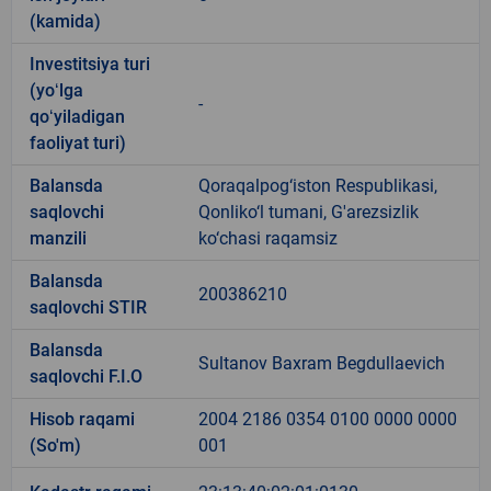
(kamida)
Investitsiya turi
(yoʻlga
-
qoʻyiladigan
faoliyat turi)
Balansda
Qoraqalpog‘iston Respublikasi,
saqlovchi
Qonliko‘l tumani, G'arezsizlik
manzili
ko‘chasi raqamsiz
Balansda
200386210
saqlovchi STIR
Balansda
Sultanov Baxram Begdullaevich
saqlovchi F.I.O
Hisob raqami
2004 2186 0354 0100 0000 0000
(So'm)
001