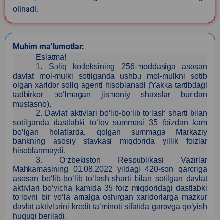
olinadi.
Muhim ma’lumotlar:
Eslatma!
1.
Soliq kodeksining 256-moddasiga asosan
davlat mol-mulki sotilganda ushbu mol-mulkni sotib
olgan xaridor soliq agenti hisoblanadi (Yakka tartibdagi
tadbirkor bo‘lmagan jismoniy shaxslar bundan
mustasno).
2.
Davlat aktivlari bo‘lib-bo‘lib to‘lash sharti bilan
sotilganda dastlabki to‘lov summasi 35 foizdan kam
bo‘lgan holatlarda, qolgan summaga Markaziy
bankning asosiy stavkasi miqdorida yillik foizlar
hisoblanmaydi.
3
. O‘zbekiston Respublikasi Vazirlar
Mahkamasining 01.08.2022 yildagi 420-son qaroriga
asosan bo‘lib-bo‘lib to‘lash sharti bilan sotilgan davlat
aktivlari bo‘yicha kamida 35 foiz miqdoridagi dastlabki
to‘lovni bir yo‘la amalga oshirgan xaridorlarga mazkur
davlat aktivlarini kredit ta’minoti sifatida garovga qo‘yish
huquqi beriladi.