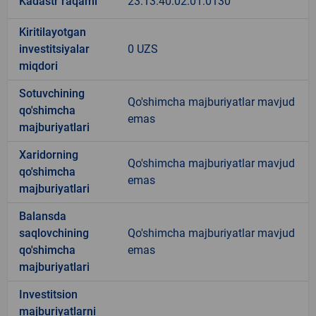
Kadastr raqami
23:13:40:02:01:0130
Kiritilayotgan
investitsiyalar
0 UZS
miqdori
Sotuvchining
Qo'shimcha majburiyatlar mavjud
qo'shimcha
emas
majburiyatlari
Xaridorning
Qo'shimcha majburiyatlar mavjud
qo'shimcha
emas
majburiyatlari
Balansda
saqlovchining
Qo'shimcha majburiyatlar mavjud
qo'shimcha
emas
majburiyatlari
Investitsion
majburiyatlarni