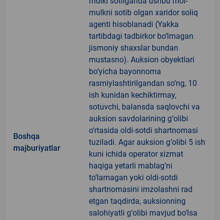
mulki sotilganda ushbu mol-
mulkni sotib olgan xaridor soliq
agenti hisoblanadi (Yakka
tartibdagi tadbirkor bo‘lmagan
jismoniy shaxslar bundan
mustasno). Auksion obyektlari
bo‘yicha bayonnoma
rasmiylashtirilgandan so‘ng, 10
ish kunidan kechiktirmay,
sotuvchi, balansda saqlovchi va
auksion savdolarining g‘olibi
o‘rtasida oldi-sotdi shartnomasi
Boshqa
tuziladi. Agar auksion g‘olibi 5 ish
majburiyatlar
kuni ichida operator xizmat
haqiga yetarli mablag‘ni
to‘lamagan yoki oldi-sotdi
shartnomasini imzolashni rad
etgan taqdirda, auksionning
salohiyatli g‘olibi mavjud bo‘lsa