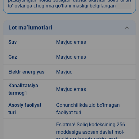
to‘lovlariga chegirma qo‘llanilmasligi belgilangan
keyboard_arrow_down
Lot ma’lumotlari
Suv
Mavjud emas
Gaz
Mavjud emas
Elektr energiyasi
Mavjud
Kanalizatsiya
Mavjud emas
tarmogʼi
Аsosiy faoliyat
Qonunchilikda zid bo'lmagan
turi
faoliyat turi
Eslatma! Soliq kodeksining 256-
moddasiga asosan davlat mol-