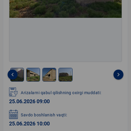
keyboard_arrow_left
keyboard_arrow_right
Item
1
Arizalarni qabul qilishning oxirgi muddati:
of
25.06.2026 09:00
4
Savdo boshlanish vaqti:
25.06.2026 10:00