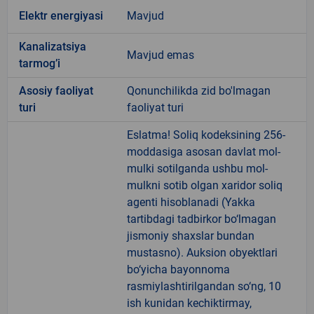
Elektr energiyasi
Mavjud
Kanalizatsiya
Mavjud emas
tarmogʼi
Аsosiy faoliyat
Qonunchilikda zid bo'lmagan
turi
faoliyat turi
Eslatma! Soliq kodeksining 256-
moddasiga asosan davlat mol-
mulki sotilganda ushbu mol-
mulkni sotib olgan xaridor soliq
agenti hisoblanadi (Yakka
tartibdagi tadbirkor bo‘lmagan
jismoniy shaxslar bundan
mustasno). Auksion obyektlari
bo‘yicha bayonnoma
rasmiylashtirilgandan so‘ng, 10
ish kunidan kechiktirmay,