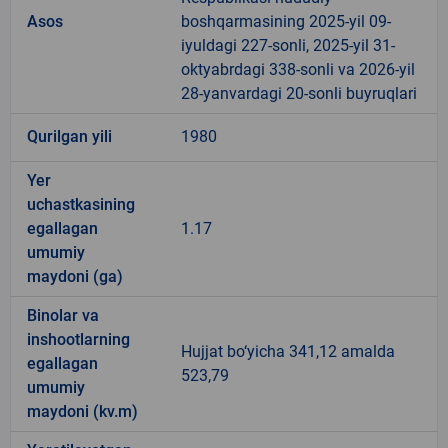
Asos
boshqarmasining 2025-yil 09-
iyuldagi 227-sonli, 2025-yil 31-
oktyabrdagi 338-sonli va 2026-yil
28-yanvardagi 20-sonli buyruqlari
Qurilgan yili
1980
Yer
uchastkasining
egallagan
1.17
umumiy
maydoni (ga)
Binolar va
inshootlarning
Hujjat bo‘yicha 341,12 amalda
egallagan
523,79
umumiy
maydoni (kv.m)