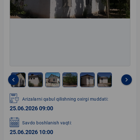
keyboard_arrow_left
keyboard_arrow_right
Item
1
Arizalarni qabul qilishning oxirgi muddati:
of
25.06.2026 09:00
6
Savdo boshlanish vaqti:
25.06.2026 10:00