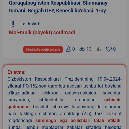
Qoraqalpog`iston Respublikasi, Shumanay
tumani, Begjab OFY, Kenesli ko‘chasi, 1-uy
priority_high
Lot holati:
Mol-mulk (obyekt) sotilmadi
0
remove_red_eye
13
0
Muddatli bo‘lib to‘lash
Eslatma:
O‘zbekiston Respublikasi Prezidentining 19.04.2024-
yildagi PQ-162-son qaroriga asosan ushbu lot bo‘yicha
o‘tkaziladigan elektron onlayn-auksion savdolari
jarayonida, ishtirokchilar tomonidan
uchinchi
qadamdan
boshlab shaxsiy hisobvarag‘ida ularning
narx taklifiga nisbatan amaldagi (2.5) foizi zakalat
miqdoridagi
summaga ega bo‘lishlari talab etiladi
.
Bunda, ushbu mablag‘lar zakalat sifatida hisobga