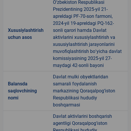
O‘zbekiston Respublikasi
Prezidentining 2025-yil 21-
apreldagi PF-70-son farmoni,
2024-yil 19-apreldagi PQ-162-
Xususiylashtirish
sonli qarori hamda Davlat
uchun asos
aktivlarini xususiylashtirish va
xususiylashtirish jarayonlarini
muvofiqlashtirish boʻyicha davlat
komissiyasining 2025-yil 27-
maydagi 42-sonli bayoni
Davlat mulki obyektlaridan
Balansda
samarali foydalanish
saqlovchining
markazining Qoraqalpog‘iston
nomi
Respublikasi hududiy
boshqarmasi
Davlat aktivlarini boshqarish
agentligi Qoraqalpog'iston
Respublikasi hududiy