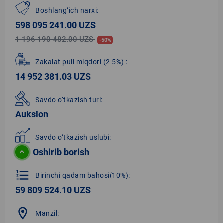
Boshlang‘ich narxi:
598 095 241.00 UZS
1 196 190 482.00 UZS
-50%
Zakalat puli miqdori
(2.5%)
:
14 952 381.03 UZS
Savdo o‘tkazish turi:
Auksion
Savdo o‘tkazish uslubi:
Oshirib borish
format_list_numbered
Birinchi qadam bahosi(10%):
59 809 524.10 UZS
location_on
Manzil: