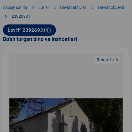
chevron_right
chevron_right
chevron_right
Asosiy sahifa
Lotlar
Davlat aktivlari
Davlat obyekti
chevron_right
23926931
Lot № 23926931
content_copy
Bo‘sh turgan bino va inshoatlari
Rasm 1 / 6