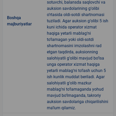
sotuvchi, balansda saqlovchi va
auksion savdolarining g‘olibi
o‘rtasida oldi-sotdi shartnomasi
Boshqa
tuziladi. Agar auksion g‘olibi 5 ish
majburiyatlar
kuni ichida operator xizmat
haqiga yetarli mablag‘ni
to‘lamagan yoki oldi-sotdi
shartnomasini imzolashni rad
etgan taqdirda, auksionning
salohiyatli g‘olibi mavjud bo‘lsa
unga operator xizmat haqiga
yetarli mablag‘ni to‘lash uchun 5
ish kunlik muddat beriladi. Agar
salohiyatli g‘olib mazkur
mablag‘ni to‘lamaganda yohud
mavjud bo‘lmaganda, takroriy
auksion savdolariga chiqarilishini
ma'lum qilamiz.