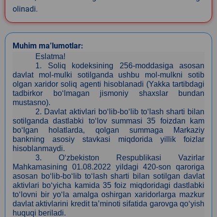
olinadi.
Muhim ma’lumotlar:
Eslatma!
1.
Soliq kodeksining 256-moddasiga asosan
davlat mol-mulki sotilganda ushbu mol-mulkni sotib
olgan xaridor soliq agenti hisoblanadi (Yakka tartibdagi
tadbirkor bo‘lmagan jismoniy shaxslar bundan
mustasno).
2.
Davlat aktivlari bo‘lib-bo‘lib to‘lash sharti bilan
sotilganda dastlabki to‘lov summasi 35 foizdan kam
bo‘lgan holatlarda, qolgan summaga Markaziy
bankning asosiy stavkasi miqdorida yillik foizlar
hisoblanmaydi.
3
. O‘zbekiston Respublikasi Vazirlar
Mahkamasining 01.08.2022 yildagi 420-son qaroriga
asosan bo‘lib-bo‘lib to‘lash sharti bilan sotilgan davlat
aktivlari bo‘yicha kamida 35 foiz miqdoridagi dastlabki
to‘lovni bir yo‘la amalga oshirgan xaridorlarga mazkur
davlat aktivlarini kredit ta’minoti sifatida garovga qo‘yish
huquqi beriladi.