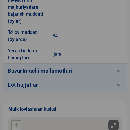
Investitsion
majburiyatlarni
bajarish muddati
(oylar)
To'lov muddati
84
(oylarda)
Yerga bo`lgan
Ijara
huquq turi
keyboard_arrow_down
Buyurtmachi ma’lumotlari
keyboard_arrow_down
Lot hujjatlari
Mulk joylashgan hudud
+