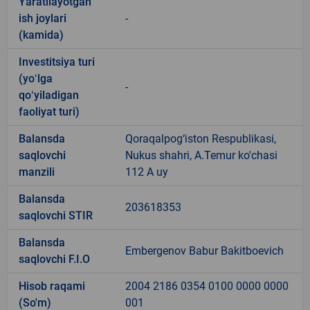
Yaratilayotgan
ish joylari
-
(kamida)
Investitsiya turi
(yoʻlga
-
qoʻyiladigan
faoliyat turi)
Balansda
Qoraqalpog‘iston Respublikasi,
saqlovchi
Nukus shahri, A.Temur ko'chasi
manzili
112 A uy
Balansda
203618353
saqlovchi STIR
Balansda
Embergenov Babur Bakitboevich
saqlovchi F.I.O
Hisob raqami
2004 2186 0354 0100 0000 0000
(So'm)
001