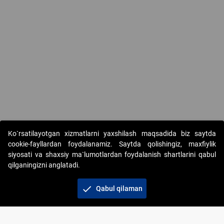
Ko`rsatilayotgan xizmatlarni yaxshilash maqsadida biz saytda
cookie-fayllardan foydalanamiz. Saytda qolishingiz, maxfiylik
siyosati va shaxsiy ma`lumotlardan foydalanish shartlarini qabul
qilganingizni anglatadi.
Copyright © 2017-2026. "Elektron onlayn-auksionlarni
tashkil etish" AJ. Barcha huquqlar himoyalangan
check
Qabul qilaman