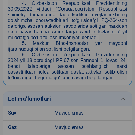
4
.
O‘zbekiston Respublikasi Prezidentining
30.05
.
2022 yildagi “Qoraqalpog‘iston Respublikasi
shimoliy tumanlarida tadbirkorlikni rivojlantirishning
qo‘shimcha chora-tadbirlari to‘g‘risida”gi PQ-264-son
qaroriga asosan auksion savdolarida sotilgan narxidan
qa’ti nazar barcha xaridorlarga xarid to‘lovlarini 7 yil
muddatga bo‘lib to‘lash imkoniyati beriladi.
5
. Mazkur Bino-inshootlar yer maydoni
ijara huquqi bilan sotilishi belgilangan.
6. O‘zbekiston Respublikasi Prezidentining
2024-yil 19-apreldagi PF-67-son Farmoni 1-ilovasi 24-
bandi talablariga asosan boshlang‘ich narxi
pasaytirilgan holda sotilgan davlat aktivlari sotib olish
to‘lovlariga chegirma qo‘llanilmasligi belgilangan.
keyboard_arrow_down
Lot ma’lumotlari
Suv
Mavjud emas
Gaz
Mavjud emas