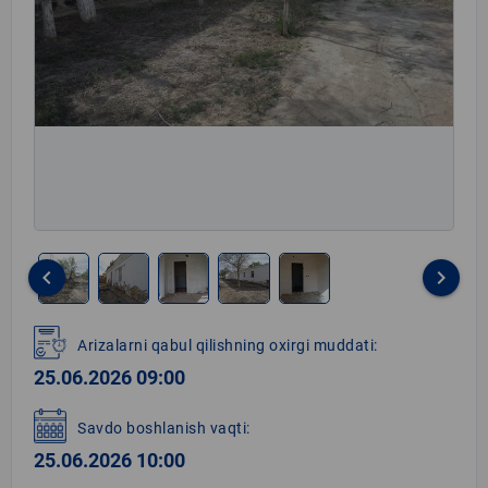
keyboard_arrow_left
keyboard_arrow_right
Item
1
Arizalarni qabul qilishning oxirgi muddati:
of
25.06.2026 09:00
5
Savdo boshlanish vaqti:
25.06.2026 10:00