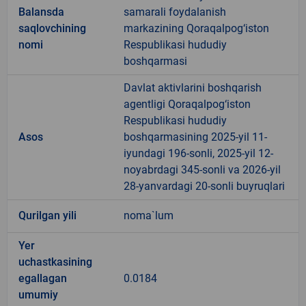
Balansda
samarali foydalanish
saqlovchining
markazining Qoraqalpog‘iston
nomi
Respublikasi hududiy
boshqarmasi
Davlat aktivlarini boshqarish
agentligi Qoraqalpog‘iston
Respublikasi hududiy
Asos
boshqarmasining 2025-yil 11-
iyundagi 196-sonli, 2025-yil 12-
noyabrdagi 345-sonli va 2026-yil
28-yanvardagi 20-sonli buyruqlari
Qurilgan yili
noma`lum
Yer
uchastkasining
egallagan
0.0184
umumiy