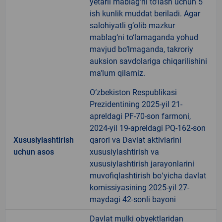
yetarli mablag‘ni to‘lash uchun 5
ish kunlik muddat beriladi. Agar
salohiyatli g‘olib mazkur
mablag‘ni to‘lamaganda yohud
mavjud bo‘lmaganda, takroriy
auksion savdolariga chiqarilishini
ma'lum qilamiz.
O‘zbekiston Respublikasi
Prezidentining 2025-yil 21-
apreldagi PF-70-son farmoni,
2024-yil 19-apreldagi PQ-162-son
Xususiylashtirish
qarori va Davlat aktivlarini
uchun asos
xususiylashtirish va
xususiylashtirish jarayonlarini
muvofiqlashtirish boʻyicha davlat
komissiyasining 2025-yil 27-
maydagi 42-sonli bayoni
Davlat mulki obyektlaridan