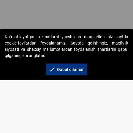
Copyright © 2017-2026. "Elektron onlayn-auksionlarni tashkil etish"
Ko`rsatilayotgan xizmatlarni yaxshilash maqsadida biz saytda
AJ. Barcha huquqlar himoyalangan
cookie-fayllardan foydalanamiz. Saytda qolishingiz, maxfiylik
siyosati va shaxsiy ma`lumotlardan foydalanish shartlarini qabul
qilganingizni anglatadi.
check
Qabul qilaman
+998 71 202-21-11
Veb-saytdagi axborot materiallaridan boshqa
shaxslar foydalanganda jamiyatning korporativ veb-
saytiga majburiy havolalar ko‘rsatilishi kerak