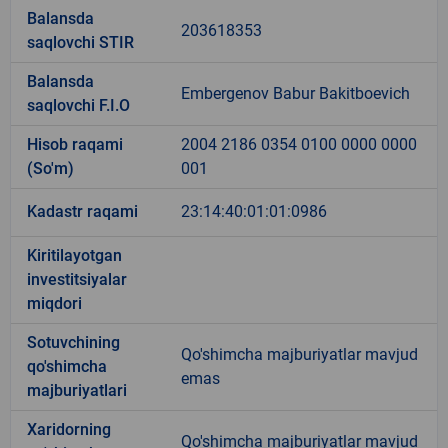
Balansda
203618353
saqlovchi STIR
Balansda
Embergenov Babur Bakitboevich
saqlovchi F.I.O
Hisob raqami
2004 2186 0354 0100 0000 0000
(So'm)
001
Kadastr raqami
23:14:40:01:01:0986
Kiritilayotgan
investitsiyalar
miqdori
Sotuvchining
Qo'shimcha majburiyatlar mavjud
qo'shimcha
emas
majburiyatlari
Xaridorning
Qo'shimcha majburiyatlar mavjud