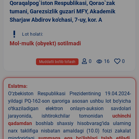
Qoraqalpog`iston Respublikasi, Qorao`zak
tumani, Garezsizlik guzari MFY, Akademik
Sharjaw Abdirov ko'chasi, 7-uy, kor. A
priority_high
Lot holati:
Mol-mulk (obyekt) sotilmadi
0
remove_red_eye
16
0
Muddatli bo‘lib to‘lash
Eslatma:
O‘zbekiston Respublikasi Prezidentining 19.04.2024-
yildagi PQ-162-son qaroriga asosan ushbu lot bo‘yicha
o‘tkaziladigan elektron onlayn-auksion savdolari
jarayonida, ishtirokchilar tomonidan
uchinchi
qadamdan
boshlab shaxsiy hisobvarag‘ida ularning
narx taklifiga nisbatan amaldagi (10.0) foizi zakalat
miqdoridagi
summaga ega bo‘lishlari talab etiladi
.