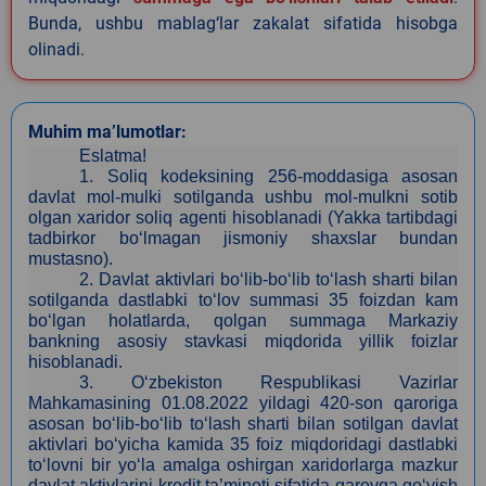
Bunda, ushbu mablag‘lar zakalat sifatida hisobga
olinadi.
Muhim ma’lumotlar:
Eslatma!
1.
Soliq kodeksining 256-moddasiga asosan
davlat mol-mulki sotilganda ushbu mol-mulkni sotib
olgan xaridor soliq agenti hisoblanadi (Yakka tartibdagi
tadbirkor bo‘lmagan jismoniy shaxslar bundan
mustasno).
2.
Davlat aktivlari bo‘lib-bo‘lib to‘lash sharti bilan
sotilganda dastlabki to‘lov summasi 35 foizdan kam
bo‘lgan holatlarda, qolgan summaga Markaziy
bankning asosiy stavkasi miqdorida yillik foizlar
hisoblanadi.
3
. O‘zbekiston Respublikasi Vazirlar
Mahkamasining 01.08.2022 yildagi 420-son qaroriga
asosan bo‘lib-bo‘lib to‘lash sharti bilan sotilgan davlat
aktivlari bo‘yicha kamida 35 foiz miqdoridagi dastlabki
to‘lovni bir yo‘la amalga oshirgan xaridorlarga mazkur
davlat aktivlarini kredit ta’minoti sifatida garovga qo‘yish