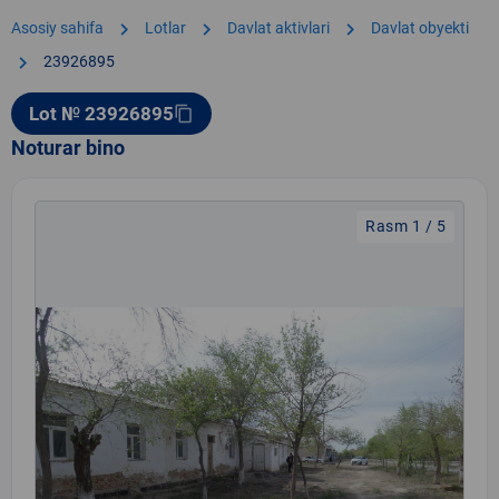
chevron_right
chevron_right
chevron_right
Asosiy sahifa
Lotlar
Davlat aktivlari
Davlat obyekti
chevron_right
23926895
Lot № 23926895
content_copy
Noturar bino
Rasm 1 / 5