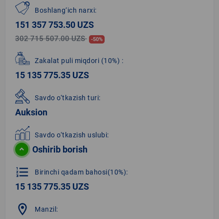
Boshlang‘ich narxi:
151 357 753.50 UZS
302 715 507.00 UZS
-50%
Zakalat puli miqdori
(10%)
:
15 135 775.35 UZS
Savdo o‘tkazish turi:
Auksion
Savdo o‘tkazish uslubi:
Oshirib borish
format_list_numbered
Birinchi qadam bahosi(10%):
15 135 775.35 UZS
location_on
Manzil: