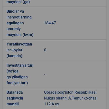
maydoni (ga)
Binolar va
inshootlarning
egallagan
184.47
umumiy
maydoni (kv.m)
Yaratilayotgan
ish joylari
0
(kamida)
Investitsiya turi
(yoʻlga
-
qoʻyiladigan
faoliyat turi)
Balansda
Qoraqalpog‘iston Respublikasi,
saqlovchi
Nukus shahri, A.Temur ko'chasi
manzili
112 A uy