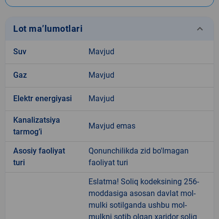
keyboard_arrow_down
Lot ma’lumotlari
Suv
Mavjud
Gaz
Mavjud
Elektr energiyasi
Mavjud
Kanalizatsiya
Mavjud emas
tarmogʼi
Аsosiy faoliyat
Qonunchilikda zid bo'lmagan
turi
faoliyat turi
Eslatma! Soliq kodeksining 256-
moddasiga asosan davlat mol-
mulki sotilganda ushbu mol-
mulkni sotib olgan xaridor soliq