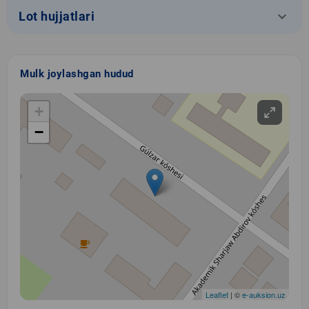
keyboard_arrow_down
Lot hujjatlari
Mulk joylashgan hudud
+
−
Leaflet
| ©
e-auksion.uz