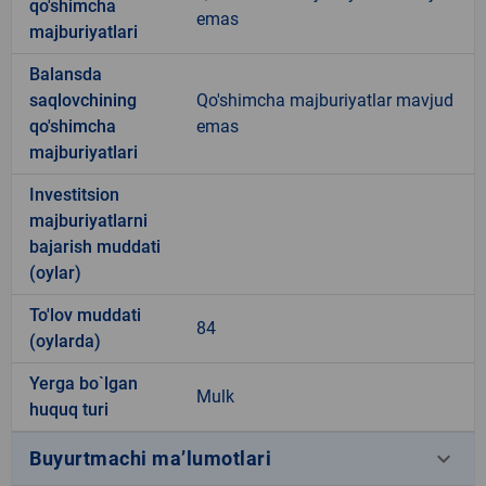
qo'shimcha
emas
majburiyatlari
Balansda
saqlovchining
Qo'shimcha majburiyatlar mavjud
qo'shimcha
emas
majburiyatlari
Investitsion
majburiyatlarni
bajarish muddati
(oylar)
To'lov muddati
84
(oylarda)
Yerga bo`lgan
Mulk
huquq turi
keyboard_arrow_down
Buyurtmachi ma’lumotlari