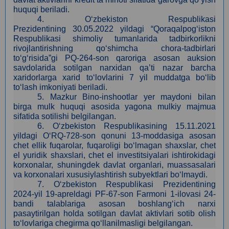
huquqi beriladi.
4
.
O‘zbekiston Respublikasi
Prezidentining
30.05
.2022 yildagi “Qoraqalpog‘iston
Respublikasi shimoliy tumanlarida tadbirkorlikni
rivojlantirishning qo‘shimcha chora-tadbirlari
to‘g‘risida”gi PQ-264-son qaroriga asosan auksion
savdolarida sotilgan narxidan qa’ti nazar barcha
xaridorlarga xarid to‘lovlarini 7 yil muddatga bo‘lib
to‘lash imkoniyati beriladi.
5
. Mazkur Bino-inshootlar yer maydoni bilan
birga
mulk
huquqi asosida yagona mulkiy majmua
sifatida sotilishi belgilangan.
6. O‘zbekiston Respublikasining 15.11.2021
yildagi O‘RQ-728-son qonuni 13-moddasiga asosan
сhet ellik fuqarolar, fuqaroligi bo‘lmagan shaxslar, chet
el yuridik shaxslari, chet el investitsiyalari ishtirokidagi
korxonalar, shuningdek davlat organlari, muassasalari
va korxonalari xususiylashtirish subyektlari bo‘lmaydi.
7.
O‘zbekiston Respublikasi Prezidentining
2024-yil 19-apreldagi PF-67-son Farmoni 1-ilovasi 24-
bandi talablariga asosan boshlang‘ich narxi
pasaytirilgan holda sotilgan davlat aktivlari sotib olish
to‘lovlariga chegirma qo‘llanilmasligi belgilangan.