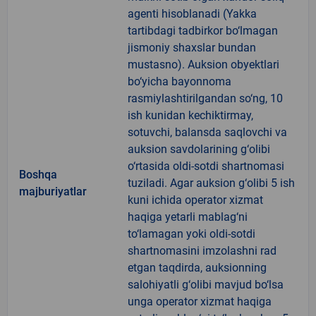
agenti hisoblanadi (Yakka
tartibdagi tadbirkor bo‘lmagan
jismoniy shaxslar bundan
mustasno). Auksion obyektlari
bo‘yicha bayonnoma
rasmiylashtirilgandan so‘ng, 10
ish kunidan kechiktirmay,
sotuvchi, balansda saqlovchi va
auksion savdolarining g‘olibi
o‘rtasida oldi-sotdi shartnomasi
Boshqa
tuziladi. Agar auksion g‘olibi 5 ish
majburiyatlar
kuni ichida operator xizmat
haqiga yetarli mablag‘ni
to‘lamagan yoki oldi-sotdi
shartnomasini imzolashni rad
etgan taqdirda, auksionning
salohiyatli g‘olibi mavjud bo‘lsa
unga operator xizmat haqiga