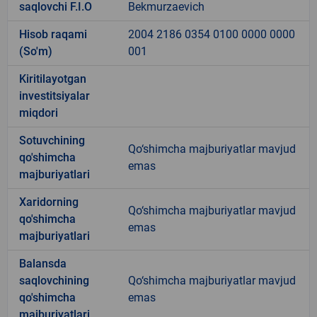
saqlovchi F.I.O
Bekmurzaevich
Hisob raqami
2004 2186 0354 0100 0000 0000
(So'm)
001
Kiritilayotgan
investitsiyalar
miqdori
Sotuvchining
Qo‘shimcha majburiyatlar mavjud
qo'shimcha
emas
majburiyatlari
Xaridorning
Qo‘shimcha majburiyatlar mavjud
qo'shimcha
emas
majburiyatlari
Balansda
saqlovchining
Qo‘shimcha majburiyatlar mavjud
qo'shimcha
emas
majburiyatlari