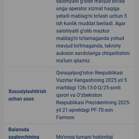
salohiyatli g‘olibi mavjud bo‘lsa
unga operator xizmat haqiga
yetarli mablag‘ni to‘lash uchun 5
ish kunlik muddat beriladi. Agar
salohiyatli g‘olib mazkur
mablag‘ni to‘lamaganda yohud
mavjud bo‘lmaganda, takroriy
auksion savdolariga chiqarilishini
ma'lum qilamiz.
Qoraqalpog‘iston Respublikasi
Vazirlar Kengashining 2025 yil 5
martdagi 126-13-0-Q/25-sonli
Xususiylashtirish
qarori va O‘zbekiston
uchun asos
Respublikasi Prezidentining 2025-
yil 21-apreldagi PF-70-son
Farmoni
Balansda
saqlovchining
Mo‘ynoq tumani hokimligi