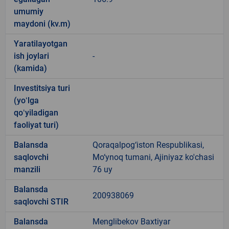
umumiy
maydoni (kv.m)
Yaratilayotgan
ish joylari
-
(kamida)
Investitsiya turi
(yoʻlga
qoʻyiladigan
faoliyat turi)
Balansda
Qoraqalpog‘iston Respublikasi,
saqlovchi
Mo‘ynoq tumani, Ajiniyaz ko'chasi
manzili
76 uy
Balansda
200938069
saqlovchi STIR
Balansda
Menglibekov Baxtiyar