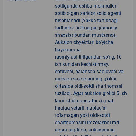
sotilganda ushbu mol-mulkni
sotib olgan xaridor soliq agenti
hisoblanadi (Yakka tartibdagi
tadbirkor bo‘lmagan jismoniy
shaxslar bundan mustasno).
Auksion obyektlari bo‘yicha
bayonnoma
rasmiylashtirilgandan so‘ng, 10
ish kunidan kechiktirmay,
sotuvchi, balansda saqlovchi va
auksion savdolarining g‘olibi
o‘rtasida oldi-sotdi shartnomasi
tuziladi. Agar auksion g‘olibi 5 ish
kuni ichida operator xizmat
haqiga yetarli mablag‘ni
to‘lamagan yoki oldi-sotdi
shartnomasini imzolashni rad
etgan taqdirda, auksionning