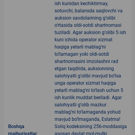
ish kunidan kechiktirmay,
sotuvchi, balansda saqlovchi va
auksion savdolarining g‘olibi
o‘rtasida oldi-sotdi shartnomasi
tuziladi. Agar auksion g‘olibi 5 ish
kuni ichida operator xizmat
haqiga yetarli mablag‘ni
to‘lamagan yoki oldi-sotdi
shartnomasini imzolashni rad
etgan taqdirda, auksionning
salohiyatli g‘olibi mavjud bo‘lsa
unga operator xizmat haqiga
yetarli mablag‘ni to‘lash uchun 5
ish kunlik muddat beriladi. Agar
salohiyatli g‘olib mazkur
mablag‘ni to‘lamaganda yohud
mavjud bo‘lmaganda, Eslatma!
Boshqa
Soliq kodeksining 256-moddasiga
majburiyatlar
asosan davlat mol-mulki