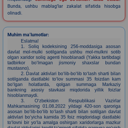
Bunda, ushbu mablag‘lar zakalat sifatida hisobga
olinadi.
Muhim ma’lumotlar:
Eslatma!
1.
Soliq kodeksining 256-moddasiga asosan
davlat mol-mulki sotilganda ushbu mol-mulkni sotib
olgan xaridor soliq agenti hisoblanadi (Yakka tartibdagi
tadbirkor bo‘lmagan jismoniy shaxslar bundan
mustasno).
2.
Davlat aktivlari bo‘lib-bo‘lib to‘lash sharti bilan
sotilganda dastlabki to‘lov summasi 35 foizdan kam
bo‘lgan holatlarda, qolgan summaga Markaziy
bankning asosiy stavkasi miqdorida yillik foizlar
hisoblanmaydi.
3
. O‘zbekiston Respublikasi Vazirlar
Mahkamasining 01.08.2022 yildagi 420-son qaroriga
asosan bo‘lib-bo‘lib to‘lash sharti bilan sotilgan davlat
aktivlari bo‘yicha kamida 35 foiz miqdoridagi dastlabki
to‘lovni bir yo‘la amalga oshirgan xaridorlarga mazkur
davlat aktivlarini kredit ta’minoti sifatida garovga qo‘yish