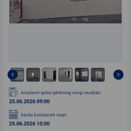
keyboard_arrow_left
keyboard_arrow_right
Item
1
Arizalarni qabul qilishning oxirgi muddati:
of
25.06.2026 09:00
6
Savdo boshlanish vaqti:
25.06.2026 10:00