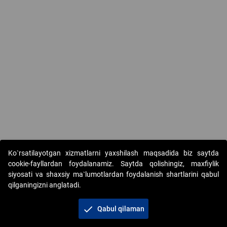
Ko`rsatilayotgan xizmatlarni yaxshilash maqsadida biz saytda
cookie-fayllardan foydalanamiz. Saytda qolishingiz, maxfiylik
siyosati va shaxsiy ma`lumotlardan foydalanish shartlarini qabul
qilganingizni anglatadi.
Copyright © 2017-2026. "Elektron onlayn-auksionlarni
tashkil etish" AJ. Barcha huquqlar himoyalangan
check
Qabul qilaman