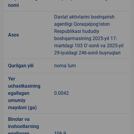
nomi
Davlat aktivlarini boshqarish
agentligi Qoraqalpog'iston
Respublikasi hududiy
Asos
boshqarmasining 2025-yil 17-
martdagi 103 O'-sonli va 2025-yil
29-iyuldagi 246-sonli buyruqlari
Qurilgan yili
noma`lum
Yer
uchastkasining
egallagan
0.0042
umumiy
maydoni (ga)
Binolar va
inshootlarning
egallagan
106.9