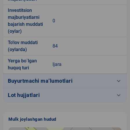
Investitsion
majburiyatlarni
0
bajarish muddati
(oylar)
To'lov muddati
84
(oylarda)
Yerga bo`lgan
Ijara
huquq turi
keyboard_arrow_down
Buyurtmachi ma’lumotlari
keyboard_arrow_down
Lot hujjatlari
Mulk joylashgan hudud