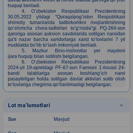
huquqi beriladi.
4
. O‘zbekiston Respublikasi Prezidentining
30.05.2022 yildagi “Qoraqalpog‘iston Respublikasi
shimoliy tumanlarida tadbirkorlikni rivojlantirishning
qo‘shimcha chora-tadbirlari to‘g‘risida”gi PQ-264-son
qaroriga asosan auksion savdolarida sotilgan narxidan
qa’ti nazar barcha xaridorlarga xarid to‘lovlarini 7 yil
muddatda bo‘lib to‘lash imkoniyati beriladi.
5
. Mazkur Bino-inshootlar yer maydoni
ijara huquqi bilan sotilishi belgilangan.
6. O‘zbekiston Respublikasi Prezidentining
2024-yil 19-apreldagi PF-67-son Farmoni 1-ilovasi 24-
bandi talablariga asosan boshlang‘ich narxi
pasaytirilgan holda sotilgan davlat aktivlari sotib olish
to‘lovlariga chegirma qo‘llanilmasligi belgilangan.
keyboard_arrow_down
Lot ma’lumotlari
Suv
Mavjud