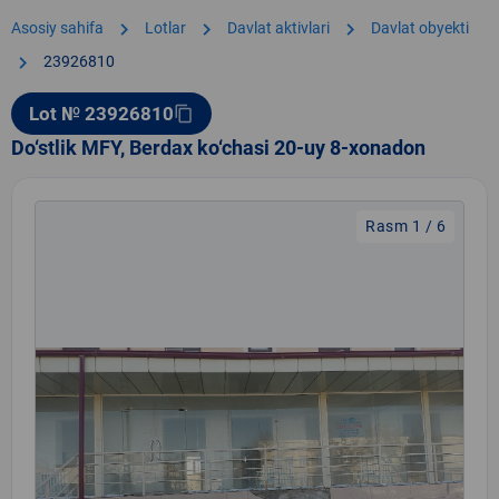
chevron_right
chevron_right
chevron_right
Asosiy sahifa
Lotlar
Davlat aktivlari
Davlat obyekti
chevron_right
23926810
Lot № 23926810
content_copy
Do‘stlik MFY, Berdax ko‘chasi 20-uy 8-xonadon
Rasm 1 / 6