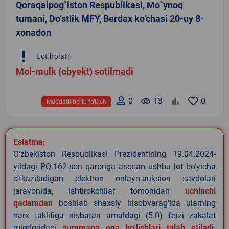
Qoraqalpog`iston Respublikasi, Mo`ynoq
tumani, Do‘stlik MFY, Berdax ko‘chasi 20-uy 8-
xonadon
priority_high
Lot holati:
Mol-mulk (obyekt) sotilmadi
0
remove_red_eye
13
0
Muddatli bo‘lib to‘lash
Eslatma:
O‘zbekiston Respublikasi Prezidentining 19.04.2024-
yildagi PQ-162-son qaroriga asosan ushbu lot bo‘yicha
o‘tkaziladigan elektron onlayn-auksion savdolari
jarayonida, ishtirokchilar tomonidan
uchinchi
qadamdan
boshlab shaxsiy hisobvarag‘ida ularning
narx taklifiga nisbatan amaldagi (5.0) foizi zakalat
miqdoridagi
summaga ega bo‘lishlari talab etiladi
.