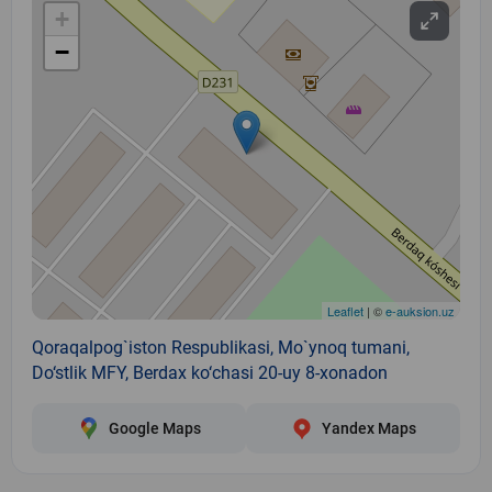
+
−
Leaflet
| ©
e-auksion.uz
Qoraqalpog`iston Respublikasi, Mo`ynoq tumani,
Do‘stlik MFY, Berdax ko‘chasi 20-uy 8-xonadon
Google Maps
Yandex Maps