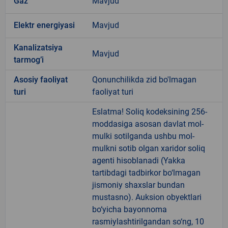
Gaz
Mavjud
Elektr energiyasi
Mavjud
Kanalizatsiya
Mavjud
tarmogʼi
Аsosiy faoliyat
Qonunchilikda zid bo'lmagan
turi
faoliyat turi
Eslatma! Soliq kodeksining 256-
moddasiga asosan davlat mol-
mulki sotilganda ushbu mol-
mulkni sotib olgan xaridor soliq
agenti hisoblanadi (Yakka
tartibdagi tadbirkor bo‘lmagan
jismoniy shaxslar bundan
mustasno). Auksion obyektlari
bo‘yicha bayonnoma
rasmiylashtirilgandan so‘ng, 10