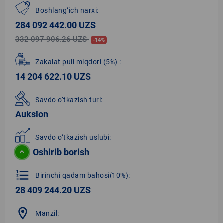
Boshlang‘ich narxi:
284 092 442.00 UZS
332 097 906.26 UZS
-14%
Zakalat puli miqdori
(5%)
:
14 204 622.10 UZS
Savdo o‘tkazish turi:
Auksion
Savdo o‘tkazish uslubi:
Oshirib borish
format_list_numbered
Birinchi qadam bahosi(10%):
28 409 244.20 UZS
location_on
Manzil: