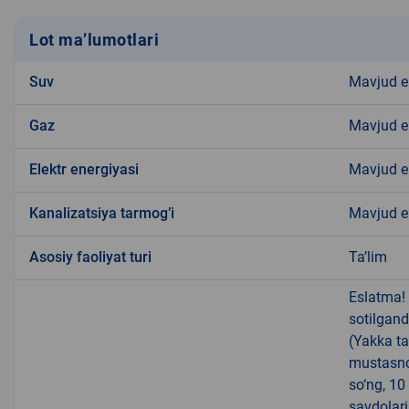
Lot ma’lumotlari
Suv
Mavjud 
Gaz
Mavjud 
Elektr energiyasi
Mavjud 
Kanalizatsiya tarmogʼi
Mavjud 
Аsosiy faoliyat turi
Ta’lim
Eslatma!
sotilgand
(Yakka ta
mustasno
so‘ng, 10
savdolari