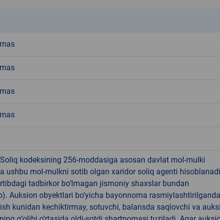
k
emas
emas
emas
emas
 Soliq kodeksining 256-moddasiga asosan davlat mol-mulki
a ushbu mol-mulkni sotib olgan xaridor soliq agenti hisoblanad
rtibdagi tadbirkor bo‘lmagan jismoniy shaxslar bundan
). Auksion obyektlari bo‘yicha bayonnoma rasmiylashtirilgand
 ish kunidan kechiktirmay, sotuvchi, balansda saqlovchi va auks
ning g‘olibi o‘rtasida oldi-sotdi shartnomasi tuziladi. Agar auksi