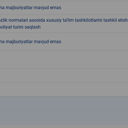
ha majburiyatlar mavjud emas
lik normalari asosida xususiy ta’lim tashkilotlarini tashkil etish
liyat turini saqlash
ha majburiyatlar mavjud emas
k
k