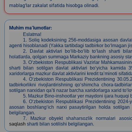
mablag‘lar zakalat sifatida hisobga olinadi.
Muhim ma’lumotlar:
Eslatma!
1.
Soliq kodeksining 256-moddasiga asosan davlat 
agenti hisoblanadi (Yakka tartibdagi tadbirkor bo‘lmagan 
2.
Davlat aktivlari bo‘lib-bo‘lib to‘lash sharti 
holatlarda, qolgan summaga Markaziy bankning asosiy stavk
3
. O‘zbekiston Respublikasi Vazirlar Mahkamasining
sharti bilan sotilgan davlat aktivlari bo‘yicha kamida 
xaridorlarga mazkur davlat aktivlarini kredit ta’minoti sifat
4
. O‘zbekiston Respublikasi Prezidentining 30.05.
tadbirkorlikni rivojlantirishning qo‘shimcha chora-tadbir
sotilgan narxidan qa’ti nazar barcha xaridorlarga xarid to‘lov
5
. Mazkur Bino-inshootlar yer maydoni ijara
huquqi b
6.
O‘zbekiston Respublikasi Prezidentining 2024-y
asosan boshlang‘ich narxi pasaytirilgan holda sotilgan da
belgilangan.
7. Mazkur obyekt
shaharsozlik normalari asos
saqlash
sharti bilan sotilishi belgilangan.