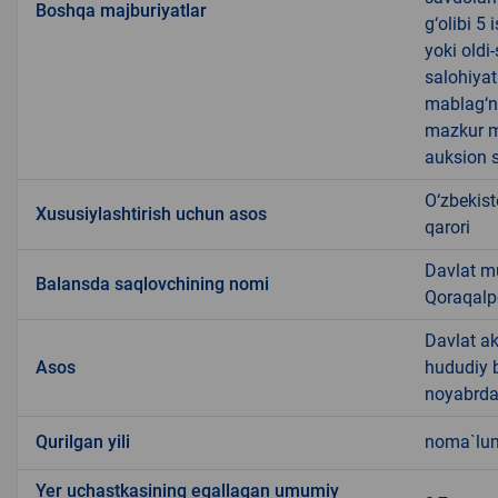
Boshqa majburiyatlar
g‘olibi 5
yoki oldi
salohiyat
mablag‘ni
mazkur m
auksion s
O‘zbekist
Xususiylashtirish uchun asos
qarori
Davlat m
Balansda saqlovchining nomi
Qoraqalp
Davlat ak
Asos
hududiy b
noyabrdag
Qurilgan yili
noma`lu
Yer uchastkasining egallagan umumiy