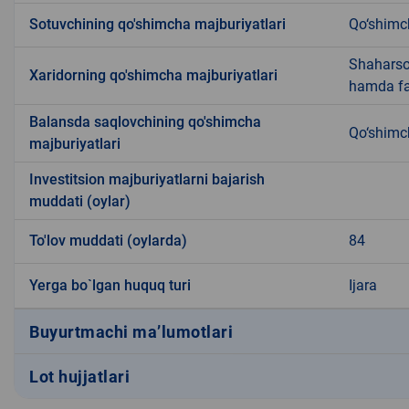
Sotuvchining qo'shimcha majburiyatlari
Qo‘shimc
Shaharsoz
Xaridorning qo'shimcha majburiyatlari
hamda fao
Balansda saqlovchining qo'shimcha
Qo‘shimc
majburiyatlari
Investitsion majburiyatlarni bajarish
muddati (oylar)
To'lov muddati (oylarda)
84
Yerga bo`lgan huquq turi
Ijara
Buyurtmachi ma’lumotlari
Lot hujjatlari