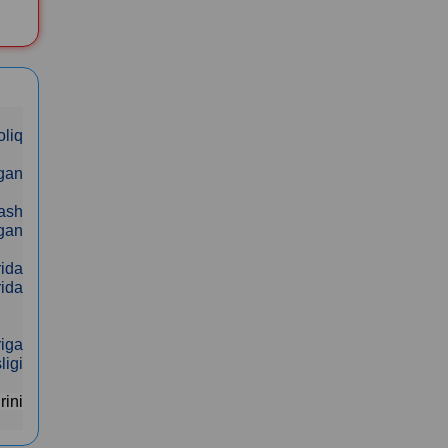
oliq
lgan
lash
rgan
rida
rida
riga
ligi
rini