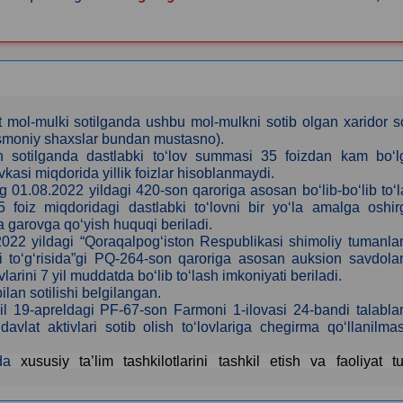
mol-mulki sotilganda ushbu mol-mulkni sotib olgan xaridor s
jismoniy shaxslar bundan mustasno).
bilan sotilganda dastlabki to‘lov summasi 35 foizdan kam bo‘
asi miqdorida yillik foizlar hisoblanmaydi.
 01.08.2022 yildagi 420-son qaroriga asosan bo‘lib-bo‘lib to‘
35 foiz miqdoridagi dastlabki to‘lovni bir yo‘la amalga oshi
ida garovga qo‘yish huquqi beriladi.
2022 yildagi “Qoraqalpog‘iston Respublikasi shimoliy tumanla
lari to‘g‘risida”gi PQ-264-son qaroriga asosan auksion savdola
larini 7 yil muddatda bo‘lib to‘lash imkoniyati beriladi.
ilan sotilishi belgilangan.
il 19-apreldagi PF-67-son Farmoni 1-ilovasi 24-bandi talabla
vlat aktivlari sotib olish to‘lovlariga chegirma qo‘llanilmas
ida
xususiy ta’lim tashkilotlarini tashkil etish va faoliyat tu