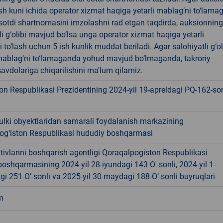
 ish kuni ichida operator xizmat haqiga yetarli mablag‘ni to‘lama
-sotdi shartnomasini imzolashni rad etgan taqdirda, auksionning
li g‘olibi mavjud bo‘lsa unga operator xizmat haqiga yetarli
 to‘lash uchun 5 ish kunlik muddat beriladi. Agar salohiyatli g‘ol
ablag‘ni to‘lamaganda yohud mavjud bo‘lmaganda, takroriy
avdolariga chiqarilishini ma'lum qilamiz.
on Respublikasi Prezidentining 2024-yil 19-apreldagi PQ-162-so
ulki obyektlaridan samarali foydalanish markazining
og‘iston Respublikasi hududiy boshqarmasi
tivlarini boshqarish agentligi Qoraqalpogiston Respublikasi
oshqarmasining 2024-yil 28-iyundagi 143 O'-sonli, 2024-yil 1-
i 251-O’-sonli va 2025-yil 30-maydagi 188-O’-sonli buyruqlari
m