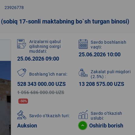
right
23926778
 (sobiq 17-sonli maktabning bo`sh turgan binosi)
Arizalarni qabul
Savdo boshlanish
qilishning oxirgi
vaqti:
muddati:
25.06.2026 10:00
25.06.2026 09:00
Zakalat puli miqdori
Boshlang‘ich narxi:
(2.5%)
:
528 343 000.00 UZS
13 208 575.00 UZS
1 056 686 000.00 UZS
-50%
Savdo o‘tkazish
Savdo o‘tkazish turi:
uslubi:
Auksion
Oshirib borish