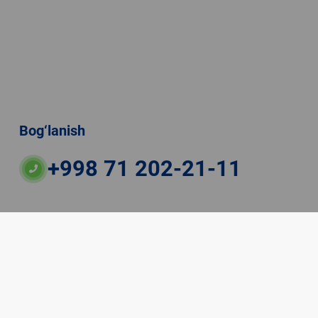
Bog‘lanish
+998 71 202-21-11
ateriallaridan boshqa shaxslar foydalanganda
veb-saytiga majburiy havolalar ko‘rsatilishi kerak