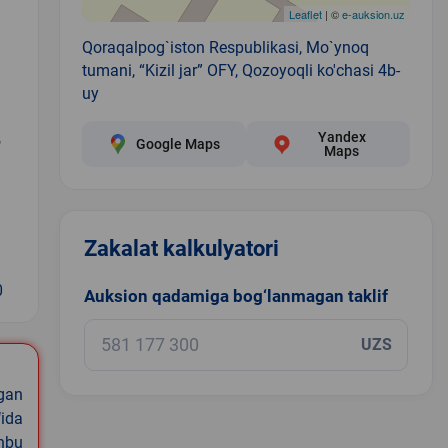
Leaflet
| ©
e-auksion.uz
Qoraqalpog`iston Respublikasi, Mo`ynoq
tumani, “Kizil jar” OFY, Qozoyoqli ko'chasi 4b-
uy
,
Yandex
Google Maps
Maps
Zakalat kalkulyatori
0
Auksion qadamiga bog‘lanmagan taklif
UZS
igan
ida
shbu