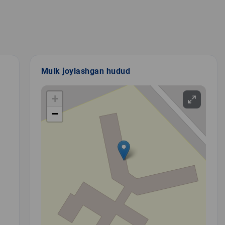
Mulk joylashgan hudud
+
−