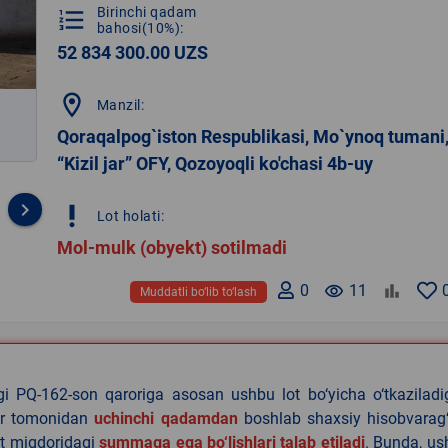
Birinchi qadam
format_list_numbered
bahosi(10%):
52 834 300.00 UZS
location_on
Manzil:
Qoraqalpog`iston Respublikasi, Mo`ynoq tumani
“Kizil jar” OFY, Qozoyoqli ko'chasi 4b-uy
keyboard_arrow_right
priority_high
Lot holati:
Mol-mulk (obyekt) sotilmadi
0
remove_red_eye
11
Muddatli bo‘lib to‘lash
agi PQ-162-son qaroriga asosan ushbu lot bo‘yicha o‘tkazilad
lar tomonidan
uchinchi qadamdan
boshlab shaxsiy hisobvarag‘
lat miqdoridagi
summaga ega bo‘lishlari talab etiladi
. Bunda, u