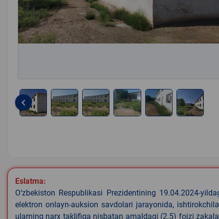
keyboard_arrow_left
Item
1
of
6
Eslatma:
O‘zbekiston Respublikasi Prezidentining 19.04.2024-yild
elektron onlayn-auksion savdolari jarayonida, ishtirokchi
ularning narx taklifiga nisbatan amaldagi (2.5) foizi zaka