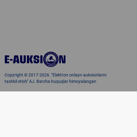
Copyright © 2017-2026. "Elektron onlayn-auksionlarni
tashkil etish" AJ. Barcha huquqlar himoyalangan