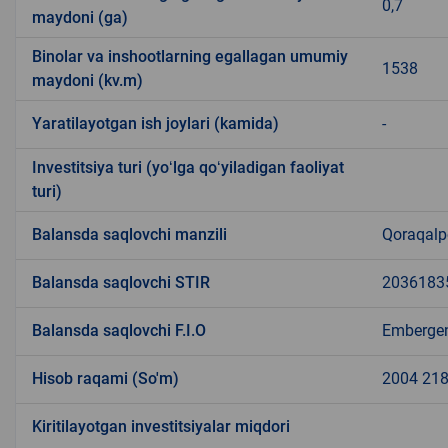
0,7
maydoni (ga)
Binolar va inshootlarning egallagan umumiy
1538
maydoni (kv.m)
Yaratilayotgan ish joylari (kamida)
-
Investitsiya turi (yoʻlga qoʻyiladigan faoliyat
turi)
Balansda saqlovchi manzili
Qoraqalpo
Balansda saqlovchi STIR
2036183
Balansda saqlovchi F.I.O
Embergen
Hisob raqami (So'm)
2004 218
Kiritilayotgan investitsiyalar miqdori