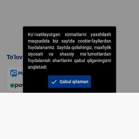
Ko`rsatilayotgan xizmatlarni yaxshilash
maqsadida biz saytda cookie-fayllardan
foydalanamiz. Saytda qolishingiz, maxfiylik
siyosati va shaxsiy ma`lumotlardan
To‘lov usullari
foydalanish shartlarini qabul qilganingizni
anglatadi.
check
Qabul qilaman
Veb-saytdagi axborot m
jamiyatning korporativ 