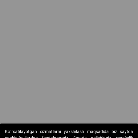
Ko`rsatilayotgan xizmatlarni yaxshilash maqsadida biz saytda
cookie-fayllardan foydalanamiz. Saytda qolishingiz, maxfiylik