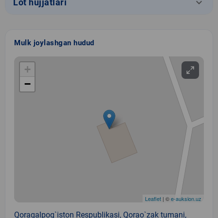
keyboard_arrow_down
Lot hujjatlari
Mulk joylashgan hudud
+
−
Leaflet
| ©
e-auksion.uz
Qoraqalpog`iston Respublikasi, Qorao`zak tumani,