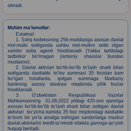
olinadi.
Muhim ma’lumotlar:
Eslatma!
1. Soliq kodeksining 256-moddasiga asosan davlat
mol-mulki sotilganda ushbu mol-mulkni sotib olgan
xaridor soliq agenti hisoblanadi (Yakka tartibdagi
tadbirkor bo‘lmagan jismoniy shaxslar bundan
mustasno).
2. Davlat aktivlari bo‘lib-bo‘lib to‘lash sharti bilan
sotilganda dastlabki to‘lov summasi 35 foizdan kam
bo‘lgan holatlarda, qolgan summaga Markaziy
bankning asosiy stavkasi miqdorida yillik foizlar
hisoblanadi.
3. O‘zbekiston Respublikasi Vazirlar
Mahkamasining 01.08.2022 yildagi 420-son qaroriga
asosan bo‘lib-bo‘lib to‘lash sharti bilan sotilgan davlat
aktivlari bo‘yicha kamida 35 foiz miqdoridagi dastlabki
to‘lovni bir yo‘la amalga oshirgan xaridorlarga mazkur
davlat aktivlarini kredit ta’minoti sifatida garovga qo‘yish
huquqi beriladi.