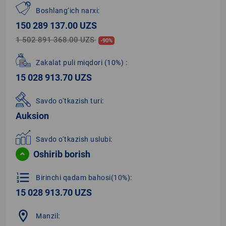
Boshlang‘ich narxi:
150 289 137.00 UZS
1 502 891 368.00 UZS
-90%
Zakalat puli miqdori
(10%)
:
15 028 913.70 UZS
Savdo o‘tkazish turi:
Auksion
Savdo o‘tkazish uslubi:
Oshirib borish
format_list_numbered
Birinchi qadam bahosi(10%):
15 028 913.70 UZS
location_on
Manzil: