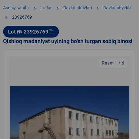
chevron_right
chevron_right
chevron_right
Asosiy sahifa
Lotlar
Davlat aktivlari
Davlat obyekti
chevron_right
23926769
Lot № 23926769
content_copy
Qishloq madaniyat uyining bo‘sh turgan sobiq binosi
Rasm 1 / 6