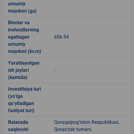
umumiy
maydoni (ga)
Binolar va
inshootlarning
egallagan
656.54
umumiy
maydoni (kv.m)
Yaratilayotgan
ish joylari
-
(kamida)
Investitsiya turi
(yoʻlga
qoʻyiladigan
faoliyat turi)
Balansda
Qoraqalpog‘iston Respublikasi,
saqlovchi
Qorao‘zak tumani,