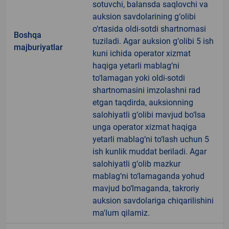
sotuvchi, balansda saqlovchi va
auksion savdolarining g‘olibi
o‘rtasida oldi-sotdi shartnomasi
Boshqa
tuziladi. Agar auksion g‘olibi 5 ish
majburiyatlar
kuni ichida operator xizmat
haqiga yetarli mablag‘ni
to‘lamagan yoki oldi-sotdi
shartnomasini imzolashni rad
etgan taqdirda, auksionning
salohiyatli g‘olibi mavjud bo‘lsa
unga operator xizmat haqiga
yetarli mablag‘ni to‘lash uchun 5
ish kunlik muddat beriladi. Agar
salohiyatli g‘olib mazkur
mablag‘ni to‘lamaganda yohud
mavjud bo‘lmaganda, takroriy
auksion savdolariga chiqarilishini
ma'lum qilamiz.