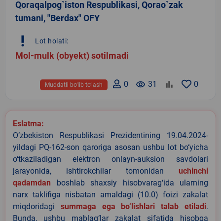
Qoraqalpog`iston Respublikasi, Qorao`zak
tumani, "Berdax" OFY
priority_high
Lot holati:
Mol-mulk (obyekt) sotilmadi
0
remove_red_eye
31
0
Muddatli bo‘lib to‘lash
Eslatma:
O‘zbekiston Respublikasi Prezidentining 19.04.2024-
yildagi PQ-162-son qaroriga asosan ushbu lot bo‘yicha
o‘tkaziladigan elektron onlayn-auksion savdolari
jarayonida, ishtirokchilar tomonidan
uchinchi
qadamdan
boshlab shaxsiy hisobvarag‘ida ularning
narx taklifiga nisbatan amaldagi (10.0) foizi zakalat
miqdoridagi
summaga ega bo‘lishlari talab etiladi
.
Bunda, ushbu mablag‘lar zakalat sifatida hisobga