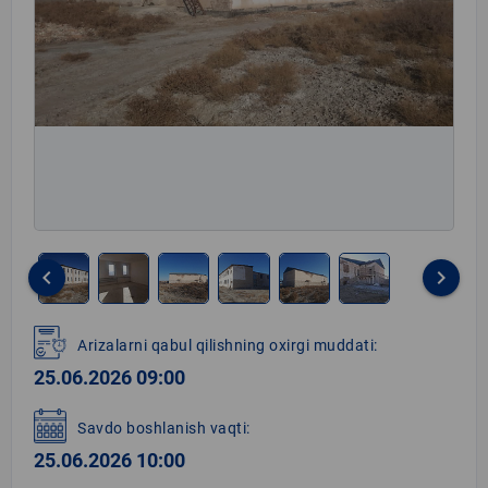
keyboard_arrow_left
keyboard_arrow_right
Item
1
Arizalarni qabul qilishning oxirgi muddati:
of
25.06.2026 09:00
6
Savdo boshlanish vaqti:
25.06.2026 10:00