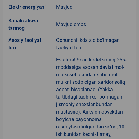
Elektr energiyasi
Mavjud
Kanalizatsiya
Mavjud emas
tarmogʼi
Аsosiy faoliyat
Qonunchilikda zid bo'lmagan
turi
faoliyat turi
Eslatma! Soliq kodeksining 256-
moddasiga asosan davlat mol-
mulki sotilganda ushbu mol-
mulkni sotib olgan xaridor soliq
agenti hisoblanadi (Yakka
tartibdagi tadbirkor bo‘lmagan
jismoniy shaxslar bundan
mustasno). Auksion obyektlari
bo‘yicha bayonnoma
rasmiylashtirilgandan so‘ng, 10
ish kunidan kechiktirmay,