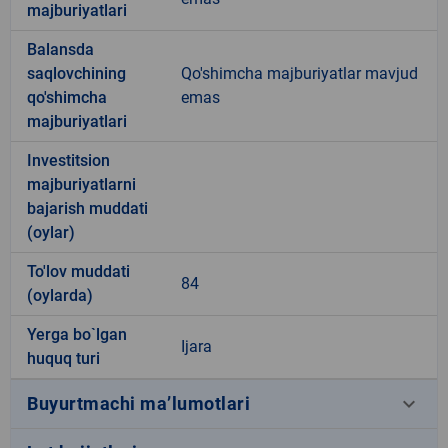
majburiyatlari
Balansda
saqlovchining
Qo'shimcha majburiyatlar mavjud
qo'shimcha
emas
majburiyatlari
Investitsion
majburiyatlarni
bajarish muddati
(oylar)
To'lov muddati
84
(oylarda)
Yerga bo`lgan
Ijara
huquq turi
keyboard_arrow_down
Buyurtmachi ma’lumotlari