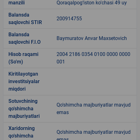
manzili
Qoraqalpog‘iston ko'chasi 49 uy
Balansda
200914755
saqlovchi STIR
Balansda
Baymuratov Anvar Maxsetovich
saqlovchi F.I.O
Hisob raqami
2004 2186 0354 0100 0000 0000
(So'm)
001
Kiritilayotgan
investitsiyalar
miqdori
Sotuvchining
Qo'shimcha majburiyatlar mavjud
qo'shimcha
emas
majburiyatlari
Xaridorning
Qo'shimcha majburiyatlar mavjud
qo'shimcha
emas