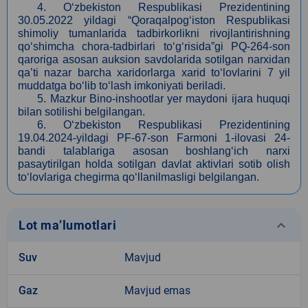
4. O‘zbekiston Respublikasi Prezidentining
30.05
.2022 yildagi “Qoraqalpog‘iston Respublikasi
shimoliy tumanlarida tadbirkorlikni rivojlantirishning
qo‘shimcha chora-tadbirlari to‘g‘risida”gi PQ-264-son
qaroriga asosan auksion savdolarida sotilgan narxidan
qa’ti nazar barcha xaridorlarga xarid to‘lovlarini 7 yil
muddatga bo‘lib to‘lash imkoniyati beriladi.
5. Mazkur Bino-inshootlar yer maydoni ijara huquqi
bilan sotilishi belgilangan.
6. O‘zbekiston Respublikasi Prezidentining
19.04.
2024-yildagi PF-67-son Farmoni 1-ilovasi 24-
bandi talablariga asosan boshlang‘ich narxi
pasaytirilgan holda sotilgan davlat aktivlari sotib olish
to‘lovlariga chegirma qo‘llanilmasligi belgilangan.
keyboard_arrow_down
Lot ma’lumotlari
Suv
Mavjud
Gaz
Mavjud emas