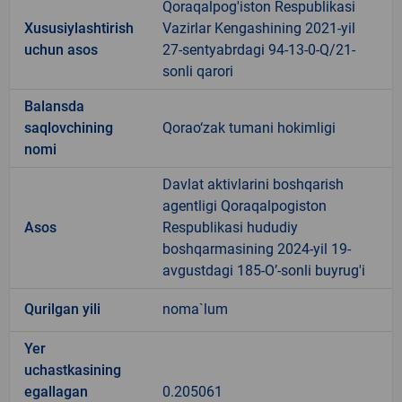
Qoraqalpog'iston Respublikasi
Xususiylashtirish
Vazirlar Kengashining 2021-yil
uchun asos
27-sentyabrdagi 94-13-0-Q/21-
sonli qarori
Balansda
saqlovchining
Qorao‘zak tumani hokimligi
nomi
Davlat aktivlarini boshqarish
agentligi Qoraqalpogiston
Asos
Respublikasi hududiy
boshqarmasining 2024-yil 19-
avgustdagi 185-O’-sonli buyrug'i
Qurilgan yili
noma`lum
Yer
uchastkasining
egallagan
0.205061