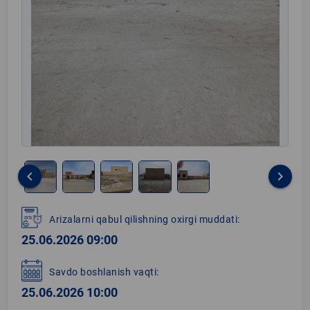
keyboard_arrow_left
keyboard_arrow_right
Item
1
Arizalarni qabul qilishning oxirgi muddati:
of
25.06.2026 09:00
5
Savdo boshlanish vaqti:
25.06.2026 10:00