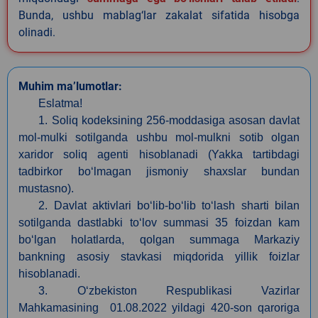
Bunda, ushbu mablag‘lar zakalat sifatida hisobga
olinadi.
Muhim ma’lumotlar:
Eslatma!
1. Soliq kodeksining 256-moddasiga asosan davlat
mol-mulki sotilganda ushbu mol-mulkni sotib olgan
xaridor soliq agenti hisoblanadi (Yakka tartibdagi
tadbirkor bo‘lmagan jismoniy shaxslar bundan
mustasno).
2. Davlat aktivlari bo‘lib-bo‘lib to‘lash sharti bilan
sotilganda dastlabki to‘lov summasi 35 foizdan kam
bo‘lgan holatlarda, qolgan summaga Markaziy
bankning asosiy stavkasi miqdorida yillik foizlar
hisoblanadi.
3. O‘zbekiston Respublikasi Vazirlar
Mahkamasining 01.08.2022 yildagi 420-son qaroriga