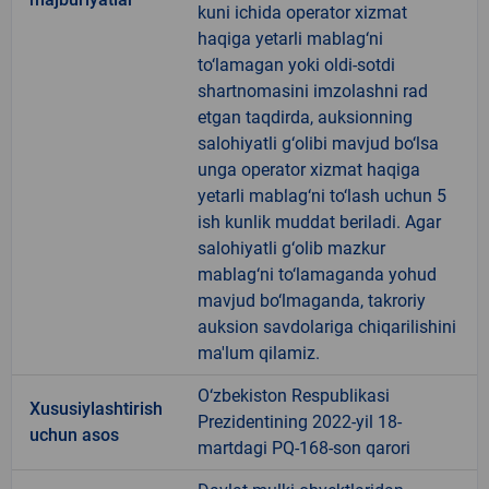
kuni ichida operator xizmat
haqiga yetarli mablag‘ni
to‘lamagan yoki oldi-sotdi
shartnomasini imzolashni rad
etgan taqdirda, auksionning
salohiyatli g‘olibi mavjud bo‘lsa
unga operator xizmat haqiga
yetarli mablag‘ni to‘lash uchun 5
ish kunlik muddat beriladi. Agar
salohiyatli g‘olib mazkur
mablag‘ni to‘lamaganda yohud
mavjud bo‘lmaganda, takroriy
auksion savdolariga chiqarilishini
ma'lum qilamiz.
O‘zbekiston Respublikasi
Xususiylashtirish
Prezidentining 2022-yil 18-
uchun asos
martdagi PQ-168-son qarori