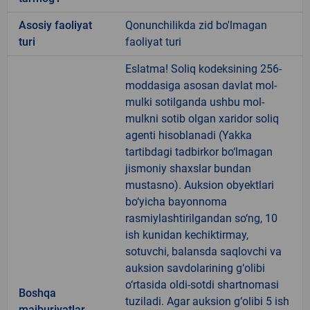
Аsosiy faoliyat
Qonunchilikda zid bo'lmagan
turi
faoliyat turi
Eslatma! Soliq kodeksining 256-
moddasiga asosan davlat mol-
mulki sotilganda ushbu mol-
mulkni sotib olgan xaridor soliq
agenti hisoblanadi (Yakka
tartibdagi tadbirkor bo‘lmagan
jismoniy shaxslar bundan
mustasno). Auksion obyektlari
bo‘yicha bayonnoma
rasmiylashtirilgandan so‘ng, 10
ish kunidan kechiktirmay,
sotuvchi, balansda saqlovchi va
auksion savdolarining g‘olibi
o‘rtasida oldi-sotdi shartnomasi
Boshqa
tuziladi. Agar auksion g‘olibi 5 ish
majburiyatlar