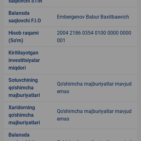
saqlovchi STIR
Balansda
Embergenov Babur Baxitbaevich
saqlovchi F.I.O
Hisob raqami
2004 2186 0354 0100 0000 0000
(So'm)
001
Kiritilayotgan
investitsiyalar
miqdori
Sotuvchining
Qo'shimcha majburiyatlar mavjud
qo'shimcha
emas
majburiyatlari
Xaridorning
Qo'shimcha majburiyatlar mavjud
qo'shimcha
emas
majburiyatlari
Balansda