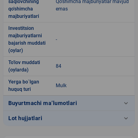
saqlovchining
Qo'shimcha majburiyatlar mavjud
qo'shimcha
emas
majburiyatlari
Investitsion
majburiyatlarni
-
bajarish muddati
(oylar)
To'lov muddati
84
(oylarda)
Yerga bo`lgan
Mulk
huquq turi
keyboard_arrow_down
Buyurtmachi ma’lumotlari
keyboard_arrow_down
Lot hujjatlari