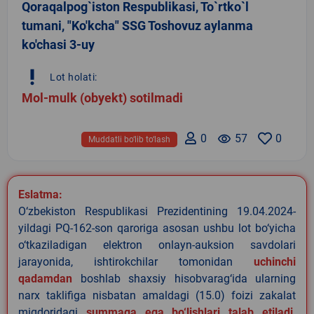
Qoraqalpog`iston Respublikasi, To`rtko`l
tumani, "Ko'kcha" SSG Toshovuz aylanma
ko'chasi 3-uy
priority_high
Lot holati:
Mol-mulk (obyekt) sotilmadi
0
remove_red_eye
57
0
Muddatli bo‘lib to‘lash
Eslatma:
O‘zbekiston Respublikasi Prezidentining 19.04.2024-
yildagi PQ-162-son qaroriga asosan ushbu lot bo‘yicha
o‘tkaziladigan elektron onlayn-auksion savdolari
jarayonida, ishtirokchilar tomonidan
uchinchi
qadamdan
boshlab shaxsiy hisobvarag‘ida ularning
narx taklifiga nisbatan amaldagi (15.0) foizi zakalat
miqdoridagi
summaga ega bo‘lishlari talab etiladi
.