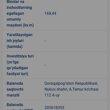
Binolar va
inshootlarning
egallagan
168,44
umumiy
maydoni (kv.m)
Yaratilayotgan
ish joylari
-
(kamida)
Investitsiya turi
(yoʻlga
-
qoʻyiladigan
faoliyat turi)
Balansda
Qoraqalpog‘iston Respublikasi,
saqlovchi
Nukus shahri, A.Temur ko'chasi
manzili
112 A uy
Balansda
203618353