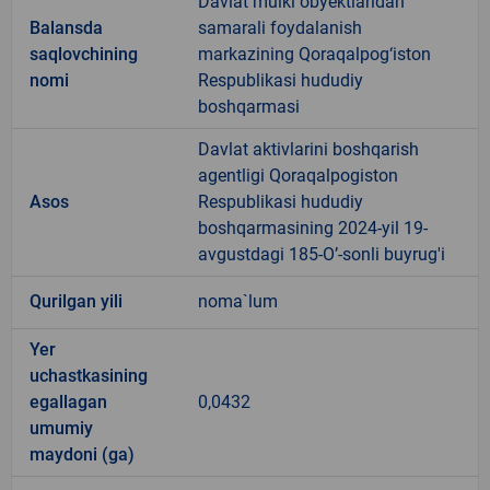
Davlat mulki obyektlaridan
Balansda
samarali foydalanish
saqlovchining
markazining Qoraqalpog‘iston
nomi
Respublikasi hududiy
boshqarmasi
Davlat aktivlarini boshqarish
agentligi Qoraqalpogiston
Asos
Respublikasi hududiy
boshqarmasining 2024-yil 19-
avgustdagi 185-O’-sonli buyrug'i
Qurilgan yili
noma`lum
Yer
uchastkasining
egallagan
0,0432
umumiy
maydoni (ga)