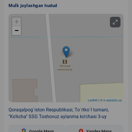
Mulk joylashgan hudud
+
−
Leaflet
| ©
e-auksion.uz
Qoraqalpog`iston Respublikasi, To`rtko`l tumani,
"Ko'kcha" SSG Toshovuz aylanma ko'chasi 3-uy
Google Maps
Yandex Maps