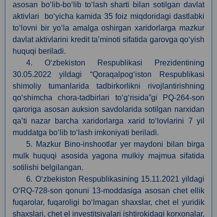
asosan bo‘lib-bo‘lib to‘lash sharti bilan sotilgan davlat
aktivlari bo‘yicha kamida 35 foiz miqdoridagi dastlabki
to‘lovni bir yo‘la amalga oshirgan xaridorlarga mazkur
davlat aktivlarini kredit ta’minoti sifatida garovga qo‘yish
huquqi beriladi.
4. O‘zbekiston Respublikasi Prezidentining
30.05
.
2022 yildagi “Qoraqalpog‘iston Respublikasi
shimoliy tumanlarida tadbirkorlikni rivojlantirishning
qo‘shimcha chora-tadbirlari to‘g‘risida”gi PQ-264-son
qaroriga asosan auksion savdolarida sotilgan narxidan
qa’ti nazar barcha xaridorlarga xarid to‘lovlarini 7 yil
muddatga bo‘lib to‘lash imkoniyati beriladi.
5. Mazkur Bino-inshootlar yer maydoni bilan birga
mulk huquqi asosida yagona mulkiy majmua sifatida
sotilishi belgilangan.
6. O‘zbekiston Respublikasining 15.11.2021 yildagi
O‘RQ-728-son qonuni 13-moddasiga asosan сhet ellik
fuqarolar, fuqaroligi bo‘lmagan shaxslar, chet el yuridik
shaxslari, chet el investitsiyalari ishtirokidagi korxonalar,