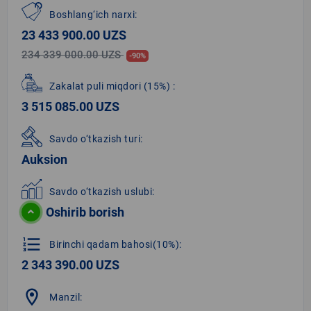
Boshlang‘ich narxi:
23 433 900.00 UZS
234 339 000.00 UZS
-90%
Zakalat puli miqdori
(15%)
:
3 515 085.00 UZS
Savdo o‘tkazish turi:
Auksion
Savdo o‘tkazish uslubi:
Oshirib borish
format_list_numbered
Birinchi qadam bahosi(10%):
2 343 390.00 UZS
location_on
Manzil: