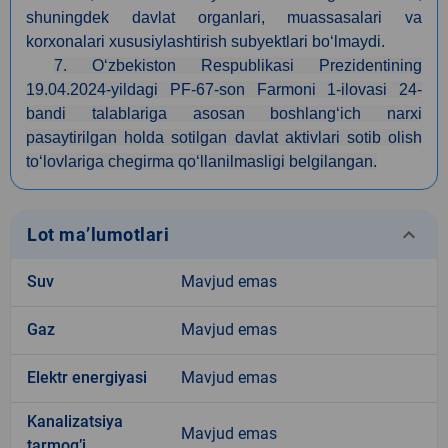
shuningdek davlat organlari, muassasalari va
korxonalari xususiylashtirish subyektlari bo‘lmaydi.
7. O‘zbekiston Respublikasi Prezidentining
19.04.2024-yildagi PF-67-son Farmoni 1-ilovasi 24-
bandi talablariga asosan boshlang‘ich narxi
pasaytirilgan holda sotilgan davlat aktivlari sotib olish
to‘lovlariga chegirma qo‘llanilmasligi belgilangan.
keyboard_arrow_down
Lot ma’lumotlari
Suv
Mavjud emas
Gaz
Mavjud emas
Elektr energiyasi
Mavjud emas
Kanalizatsiya
Mavjud emas
tarmogʼi