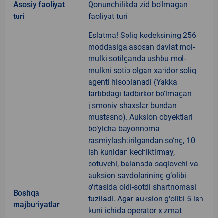
Аsosiy faoliyat
Qonunchilikda zid bo'lmagan
turi
faoliyat turi
Eslatma! Soliq kodeksining 256-
moddasiga asosan davlat mol-
mulki sotilganda ushbu mol-
mulkni sotib olgan xaridor soliq
agenti hisoblanadi (Yakka
tartibdagi tadbirkor bo‘lmagan
jismoniy shaxslar bundan
mustasno). Auksion obyektlari
bo‘yicha bayonnoma
rasmiylashtirilgandan so‘ng, 10
ish kunidan kechiktirmay,
sotuvchi, balansda saqlovchi va
auksion savdolarining g‘olibi
o‘rtasida oldi-sotdi shartnomasi
Boshqa
tuziladi. Agar auksion g‘olibi 5 ish
majburiyatlar
kuni ichida operator xizmat