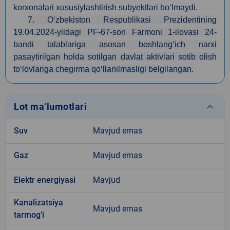
korxonalari xususiylashtirish subyektlari bo‘lmaydi.
7. O‘zbekiston Respublikasi Prezidentining
19.04.2024-yildagi PF-67-son Farmoni 1-ilovasi 24-
bandi talablariga asosan boshlang‘ich narxi
pasaytirilgan holda sotilgan davlat aktivlari sotib olish
to‘lovlariga chegirma qo‘llanilmasligi belgilangan.
keyboard_arrow_down
Lot ma’lumotlari
Suv
Mavjud emas
Gaz
Mavjud emas
Elektr energiyasi
Mavjud
Kanalizatsiya
Mavjud emas
tarmogʼi