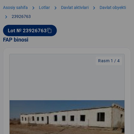
chevron_right
chevron_right
chevron_right
Asosiy sahifa
Lotlar
Davlat aktivlari
Davlat obyekti
chevron_right
23926763
Lot № 23926763
content_copy
FAP binosi
Rasm 1 / 4