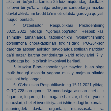
aktivlari bo‘yicha kamida 35 foiz miqdoridagi dastlabki
to‘lovni bir yo‘la amalga oshirgan xaridorlarga mazkur
davlat aktivlarini kredit ta’minoti sifatida garovga qo‘yish
huquqi beriladi.
4. O‘zbekiston Respublikasi Prezidentining
30.05
.
2022 yildagi “Qoraqalpog‘iston Respublikasi
shimoliy tumanlarida tadbirkorlikni rivojlantirishning
qo‘shimcha chora-tadbirlari to‘g‘risida”gi PQ-264-son
qaroriga asosan auksion savdolarida sotilgan narxidan
qa’ti nazar barcha xaridorlarga xarid to‘lovlarini 7 yil
muddatga bo‘lib to‘lash imkoniyati beriladi.
5. Mazkur Bino-inshootlar yer maydoni bilan birga
mulk huquqi asosida yagona mulkiy majmua sifatida
sotilishi belgilangan.
6. O‘zbekiston Respublikasining 15.11.2021 yildagi
O‘RQ-728-son qonuni 13-moddasiga asosan сhet ellik
fuqarolar, fuqaroligi bo‘lmagan shaxslar, chet el yuridik
shaxslari, chet el investitsiyalari ishtirokidagi korxonalar,
shuningdek davlat organlari, muassasalari va