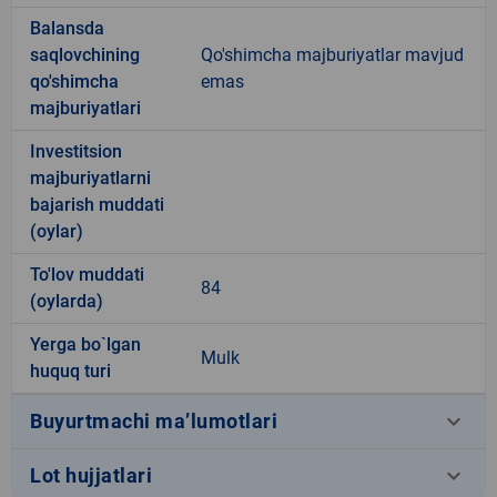
Balansda
saqlovchining
Qo'shimcha majburiyatlar mavjud
qo'shimcha
emas
majburiyatlari
Investitsion
majburiyatlarni
bajarish muddati
(oylar)
To'lov muddati
84
(oylarda)
Yerga bo`lgan
Mulk
huquq turi
keyboard_arrow_down
Buyurtmachi ma’lumotlari
keyboard_arrow_down
Lot hujjatlari