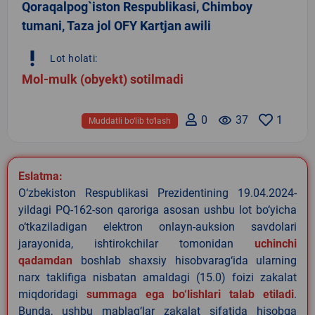
Qoraqalpog`iston Respublikasi, Chimboy
tumani, Taza jol OFY Kartjan awili
priority_high
Lot holati:
Mol-mulk (obyekt) sotilmadi
0
remove_red_eye
37
1
Muddatli bo‘lib to‘lash
Eslatma:
O‘zbekiston Respublikasi Prezidentining 19.04.2024-
yildagi PQ-162-son qaroriga asosan ushbu lot bo‘yicha
o‘tkaziladigan elektron onlayn-auksion savdolari
jarayonida, ishtirokchilar tomonidan
uchinchi
qadamdan
boshlab shaxsiy hisobvarag‘ida ularning
narx taklifiga nisbatan amaldagi (15.0) foizi zakalat
miqdoridagi
summaga ega bo‘lishlari talab etiladi
.
Bunda, ushbu mablag‘lar zakalat sifatida hisobga