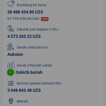
Boshlang‘ich narxi:
30 488 434.80 UZS
57 770 590.00 UZS
-47%
Zakalat puli miqdori
(15%)
:
4 573 265.22 UZS
Savdo o‘tkazish turi:
Auksion
Savdo o‘tkazish uslubi:
Oshirib borish
format_list_numbered
Birinchi qadam bahosi(10%):
3 048 843.48 UZS
location_on
Manzil: