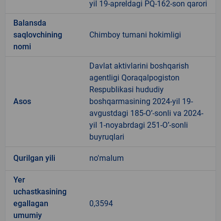
yil 19-apreldagi PQ-162-son qarori
Balansda
saqlovchining
Chimboy tumani hokimligi
nomi
Davlat aktivlarini boshqarish
agentligi Qoraqalpogiston
Respublikasi hududiy
Asos
boshqarmasining 2024-yil 19-
avgustdagi 185-O’-sonli va 2024-
yil 1-noyabrdagi 251-O’-sonli
buyruqlari
Qurilgan yili
no'malum
Yer
uchastkasining
egallagan
0,3594
umumiy