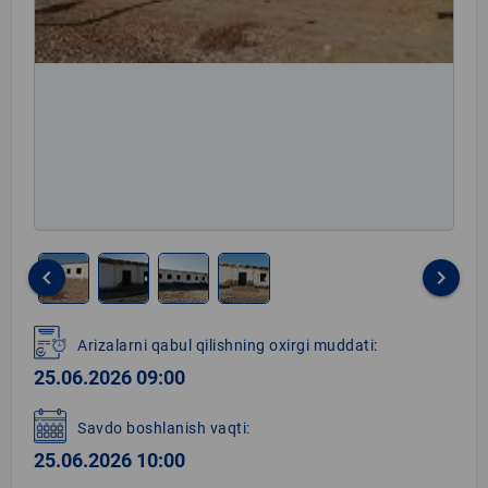
keyboard_arrow_left
keyboard_arrow_right
Item
1
Arizalarni qabul qilishning oxirgi muddati:
of
25.06.2026 09:00
4
Savdo boshlanish vaqti:
25.06.2026 10:00