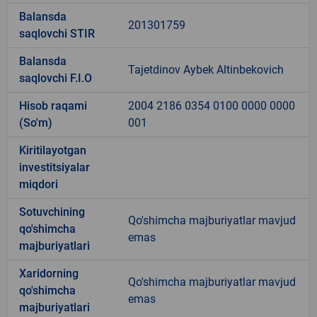
Balansda
201301759
saqlovchi STIR
Balansda
Tajetdinov Aybek Altinbekovich
saqlovchi F.I.O
Hisob raqami
2004 2186 0354 0100 0000 0000
(So'm)
001
Kiritilayotgan
investitsiyalar
miqdori
Sotuvchining
Qo'shimcha majburiyatlar mavjud
qo'shimcha
emas
majburiyatlari
Xaridorning
Qo'shimcha majburiyatlar mavjud
qo'shimcha
emas
majburiyatlari