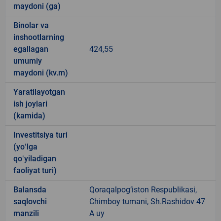
maydoni (ga)
Binolar va
inshootlarning
egallagan
424,55
umumiy
maydoni (kv.m)
Yaratilayotgan
ish joylari
(kamida)
Investitsiya turi
(yoʻlga
qoʻyiladigan
faoliyat turi)
Balansda
Qoraqalpog‘iston Respublikasi,
saqlovchi
Chimboy tumani, Sh.Rashidov 47
manzili
A uy