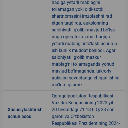
haqiga yetarli mablag‘ni
to‘lamagan yoki oldi-sotdi
shartnomasini imzolashni rad
etgan taqdirda, auksionning
salohiyatli g‘olibi mavjud bo‘lsa
unga operator xizmat haqiga
yetarli mablag‘ni to‘lash uchun 5
ish kunlik muddat beriladi. Agar
salohiyatli g‘olib mazkur
mablag‘ni to‘lamaganda yohud
mavjud bo‘lmaganda, takroriy
auksion savdolariga chiqarilishini
ma'lum qilamiz.
Qoraqalpog'iston Respublikasi
Vazirlar Kengashining 2023-yil
Xususiylashtirish
20-fevraldagi 71-13-0-Q/23-son
uchun asos
qarori va O‘zbekiston
Respublikasi Prezidentining 2024-