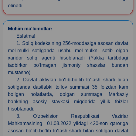
olinadi.
Muhim ma’lumotlar:
Eslatma!
1. Soliq kodeksining 256-moddasiga asosan davlat
mol-mulki sotilganda ushbu mol-mulkni sotib olgan
xaridor soliq agenti hisoblanadi (Yakka tartibdagi
tadbirkor bo‘lmagan jismoniy shaxslar bundan
mustasno).
2. Davlat aktivlari bo‘lib-bo‘lib to‘lash sharti bilan
sotilganda dastlabki to‘lov summasi 35 foizdan kam
bo‘lgan holatlarda, qolgan summaga Markaziy
bankning asosiy stavkasi miqdorida yillik foizlar
hisoblanadi.
3. O‘zbekiston Respublikasi Vazirlar
Mahkamasining 01.08.2022 yildagi 420-son qaroriga
asosan bo‘lib-bo‘lib to‘lash sharti bilan sotilgan davlat