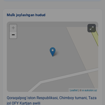
Mulk joylashgan hudud
+
−
Leaflet
| ©
e-auksion.uz
Qoraqalpog`iston Respublikasi, Chimboy tumani, Taza
jol OFY Kartjan awili