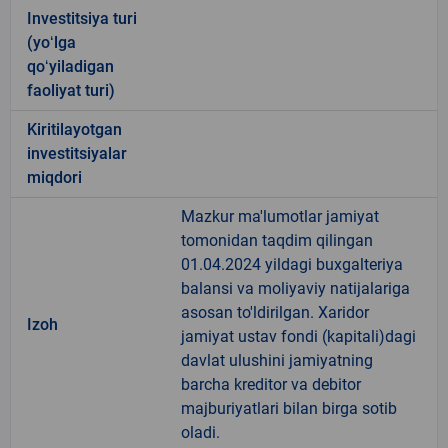
Investitsiya turi
(yoʻlga
qoʻyiladigan
faoliyat turi)
Kiritilayotgan
investitsiyalar
miqdori
Mazkur ma'lumotlar jamiyat
tomonidan taqdim qilingan
01.04.2024 yildagi buxgalteriya
balansi va moliyaviy natijalariga
asosan to'ldirilgan. Xaridor
Izoh
jamiyat ustav fondi (kapitali)dagi
davlat ulushini jamiyatning
barcha kreditor va debitor
majburiyatlari bilan birga sotib
oladi.