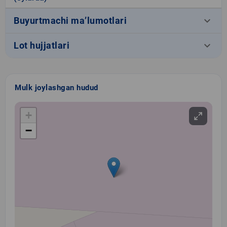
keyboard_arrow_down
Buyurtmachi ma’lumotlari
keyboard_arrow_down
Lot hujjatlari
Mulk joylashgan hudud
+
−