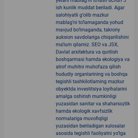
yetarli mablag‘ni to‘lash uchun 5
ish kunlik muddat beriladi. Agar
salohiyatli g‘olib mazkur
mablag‘ni to‘lamaganda yohud
mavjud bo‘lmaganda, takroriy
auksion savdolariga chiqarilishini
ma'lum qilamiz. SEO va JSX,
Davlat arxitektura va qurilish
boshqarmasi hamda ekologiya va
atrof muhitni muhofaza qilish
hududiy organlarining va boshqa
tegishli tashkilotlarning mazkur
obyektda investitsiya loyihalarini
amalga oshirish mumkinligi
yuzasidan sanitar va shaharsozlik
hamda ekologik xavfsizlik
normalariga muvofiqligi
yuzasidan beriladigan xulosalar
asosida tegishli faoliyatni yo‘lga