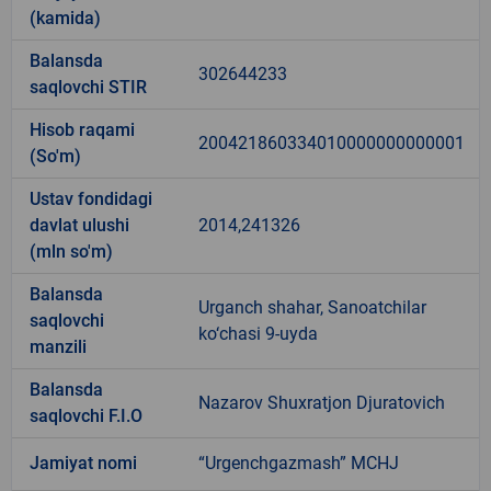
(kamida)
Balansda
302644233
saqlovchi STIR
Hisob raqami
200421860334010000000000001
(So'm)
Ustav fondidagi
davlat ulushi
2014,241326
(mln so'm)
Balansda
Urganch shahar, Sanoatchilar
saqlovchi
ko‘chasi 9-uyda
manzili
Balansda
Nazarov Shuxratjon Djuratovich
saqlovchi F.I.O
Jamiyat nomi
“Urgenchgazmash” MCHJ