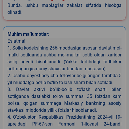
Bunda, ushbu mablag‘lar zakalat sifatida hisobga
olinadi.
Muhim ma’lumotlar:
Eslatma!
1. Soliq kodeksining 256-moddasiga asosan davlat mol-
mulki sotilganda ushbu mol-mulkni sotib olgan xaridor
soliq agenti hisoblanadi (Yakka tartibdagi tadbirkor
bo‘lmagan jismoniy shaxslar bundan mustasno).
2. Ushbu obyekt bo‘yicha to‘lovlar belgilangan tartibda 5
yil muddatga bo'lib-bo'lib to'lash sharti bilan sotiladi.
3. Davlat aktivi bo‘lib-bo‘lib to‘lash sharti bilan
sotilganda dastlabki to‘lov summasi 35 foizdan kam
bo‘lsa, qolgan summaga Markaziy bankning asosiy
stavkasi miqdorida yillik foizlar hisoblanadi.
4. O'zbekiston Respublikasi Prezidentining 2024-yil 19-
apreldagi PF-67-son Farmoni 1-ilovasi 24-bandi