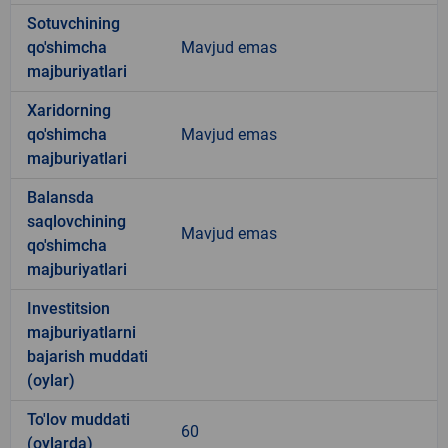
Sotuvchining
qo'shimcha
Mavjud emas
majburiyatlari
Xaridorning
qo'shimcha
Mavjud emas
majburiyatlari
Balansda
saqlovchining
Mavjud emas
qo'shimcha
majburiyatlari
Investitsion
majburiyatlarni
bajarish muddati
(oylar)
To'lov muddati
60
(oylarda)