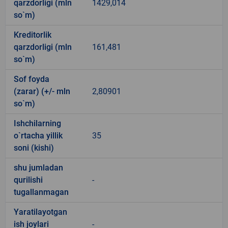
qarzdorligi (mln
1429,014
so`m)
Kreditorlik
qarzdorligi (mln
161,481
so`m)
Sof foyda
(zarar) (+/- mln
2,80901
so`m)
Ishchilarning
o`rtacha yillik
35
soni (kishi)
shu jumladan
qurilishi
-
tugallanmagan
Yaratilayotgan
ish joylari
-