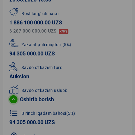
Boshlang‘ich narxi:
1 886 100 000.00 UZS
6 287 000 000.00 UZS
-70%
Zakalat puli miqdori
(5%)
:
94 305 000.00 UZS
Savdo o‘tkazish turi:
Auksion
Savdo o‘tkazish uslubi:
Oshirib borish
format_list_numbered
Birinchi qadam bahosi(5%):
94 305 000.00 UZS