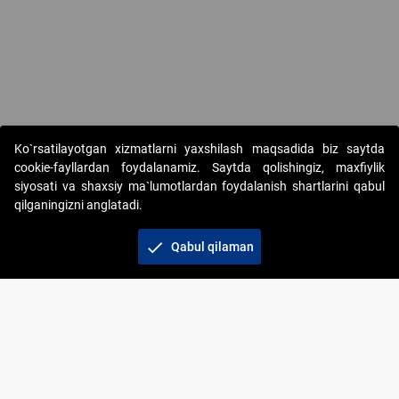
Copyright © 2017-2026. "Elektron onlayn-auksionlarni tashkil etish"
Ko`rsatilayotgan xizmatlarni yaxshilash maqsadida biz saytda
AJ. Barcha huquqlar himoyalangan
cookie-fayllardan foydalanamiz. Saytda qolishingiz, maxfiylik
siyosati va shaxsiy ma`lumotlardan foydalanish shartlarini qabul
qilganingizni anglatadi.
check
Qabul qilaman
+998 71 202-21-11
Veb-saytdagi axborot materiallaridan boshqa
shaxslar foydalanganda jamiyatning korporativ veb-
saytiga majburiy havolalar ko‘rsatilishi kerak