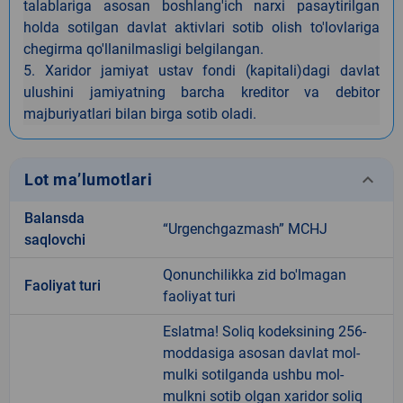
talablariga asosan boshlang'ich narxi pasaytirilgan
holda sotilgan davlat aktivlari sotib olish to'lovlariga
chegirma qo'llanilmasligi belgilangan.
5. Xaridor jamiyat ustav fondi (kapitali)dagi davlat
ulushini jamiyatning barcha kreditor va debitor
majburiyatlari bilan birga sotib oladi.
keyboard_arrow_down
Lot ma’lumotlari
Balansda
“Urgenchgazmash” MCHJ
saqlovchi
Qonunchilikka zid bo'lmagan
Faoliyat turi
faoliyat turi
Eslatma! Soliq kodeksining 256-
moddasiga asosan davlat mol-
mulki sotilganda ushbu mol-
mulkni sotib olgan xaridor soliq