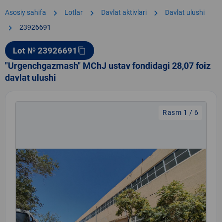
chevron_right
chevron_right
chevron_right
Asosiy sahifa
Lotlar
Davlat aktivlari
Davlat ulushi
chevron_right
23926691
Lot № 23926691
content_copy
"Urgenchgazmash" MChJ ustav fondidagi 28,07 foiz
davlat ulushi
Rasm 1 / 6