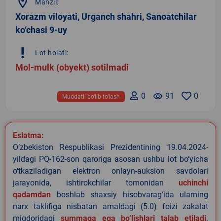
location_on
Manzil:
Xorazm viloyati, Urganch shahri, Sanoatchilar
ko‘chasi 9-uy
priority_high
Lot holati:
Mol-mulk (obyekt) sotilmadi
0
remove_red_eye
91
0
Muddatli bo‘lib to‘lash
Eslatma:
O‘zbekiston Respublikasi Prezidentining 19.04.2024-
yildagi PQ-162-son qaroriga asosan ushbu lot bo‘yicha
o‘tkaziladigan elektron onlayn-auksion savdolari
jarayonida, ishtirokchilar tomonidan
uchinchi
qadamdan
boshlab shaxsiy hisobvarag‘ida ularning
narx taklifiga nisbatan amaldagi (5.0) foizi zakalat
miqdoridagi
summaga ega bo‘lishlari talab etiladi
.