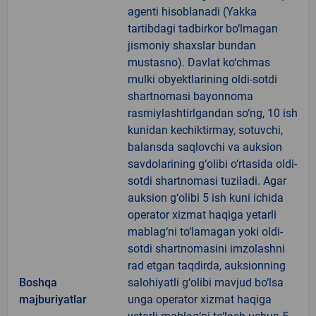
agenti hisoblanadi (Yakka
tartibdagi tadbirkor bo‘lmagan
jismoniy shaxslar bundan
mustasno). Davlat ko‘chmas
mulki obyektlarining oldi-sotdi
shartnomasi bayonnoma
rasmiylashtirlgandan so‘ng, 10 ish
kunidan kechiktirmay, sotuvchi,
balansda saqlovchi va auksion
savdolarining g‘olibi o‘rtasida oldi-
sotdi shartnomasi tuziladi. Agar
auksion g‘olibi 5 ish kuni ichida
operator xizmat haqiga yetarli
mablag‘ni to‘lamagan yoki oldi-
sotdi shartnomasini imzolashni
rad etgan taqdirda, auksionning
Boshqa
salohiyatli g‘olibi mavjud bo‘lsa
majburiyatlar
unga operator xizmat haqiga