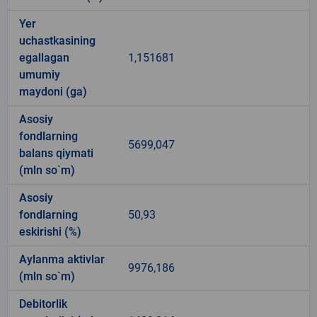
Yer
uchastkasining
egallagan
1,151681
umumiy
maydoni (ga)
Asosiy
fondlarning
5699,047
balans qiymati
(mln so`m)
Asosiy
fondlarning
50,93
eskirishi (%)
Aylanma aktivlar
9976,186
(mln so`m)
Debitorlik