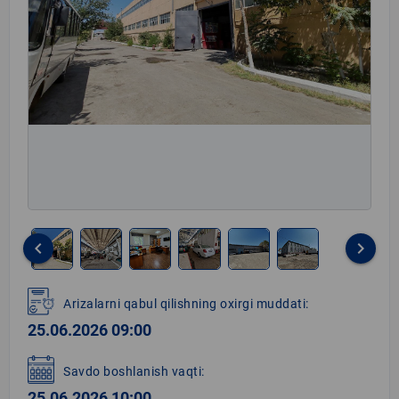
keyboard_arrow_left
keyboard_arrow_right
Item
1
Arizalarni qabul qilishning oxirgi muddati:
of
25.06.2026 09:00
6
Savdo boshlanish vaqti:
25.06.2026 10:00