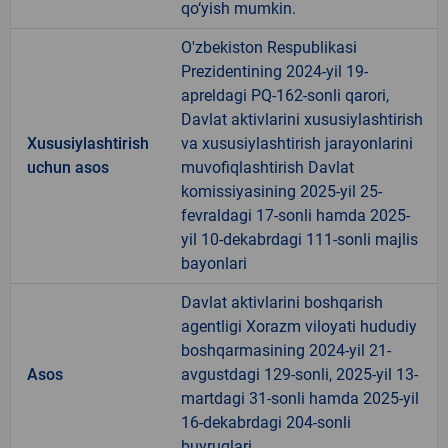
qo‘yish mumkin.
O'zbekiston Respublikasi
Prezidentining 2024-yil 19-
apreldagi PQ-162-sonli qarori,
Davlat aktivlarini xususiylashtirish
Xususiylashtirish
va xususiylashtirish jarayonlarini
uchun asos
muvofiqlashtirish Davlat
komissiyasining 2025-yil 25-
fevraldagi 17-sonli hamda 2025-
yil 10-dekabrdagi 111-sonli majlis
bayonlari
Davlat aktivlarini boshqarish
agentligi Xorazm viloyati hududiy
boshqarmasining 2024-yil 21-
Asos
avgustdagi 129-sonli, 2025-yil 13-
martdagi 31-sonli hamda 2025-yil
16-dekabrdagi 204-sonli
buyruqlari