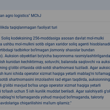
k
n agro logistics" MChJ
ikda taqiqlanmagan faoliyat turi
! Soliq kodeksining 256-moddasiga asosan davlat mol-mulki
a ushbu mol-mulkni sotib olgan xaridor soliq agenti hisoblanad
rtibdagi tadbirkor bo‘lmagan jismoniy shaxslar bundan
). Auksion obyektlari bo‘yicha bayonnoma rasmiylashtirilgand
 ish kunidan kechiktirmay, sotuvchi, balansda saqlovchi va auks
ning g‘olibi o‘rtasida oldi-sotdi shartnomasi tuziladi. Agar auksi
 ish kuni ichida operator xizmat haqiga yetarli mablag‘ni to‘lama
-sotdi shartnomasini imzolashni rad etgan taqdirda, auksionning
li g‘olibi mavjud bo‘lsa unga operator xizmat haqiga yetarli
 to‘lash uchun 5 ish kunlik muddat beriladi. Agar salohiyatli g‘ol
ablag‘ni to‘lamaganda yohud mavjud bo‘lmaganda, takroriy
avdolariga chiqarilishini ma'lum qilamiz."