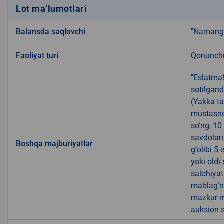
Lot ma’lumotlari
Balansda saqlovchi
"Namanga
Faoliyat turi
Qonunchil
"Eslatma
sotilgand
(Yakka ta
mustasno
so‘ng, 10
savdolari
Boshqa majburiyatlar
g‘olibi 5
yoki oldi
salohiyat
mablag‘ni
mazkur m
auksion s