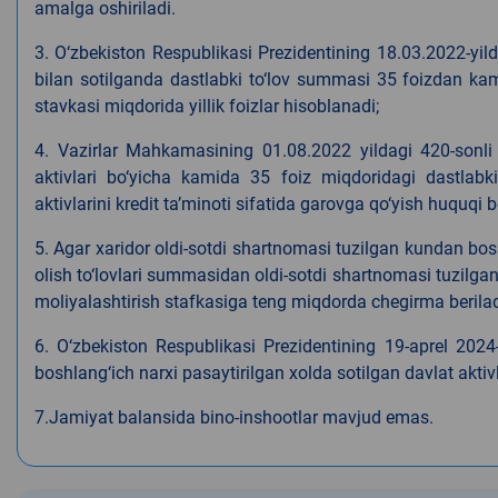
amalga oshiriladi.
3. O‘zbekiston Respublikasi Prezidentining 18.03.2022-yildag
bilan sotilganda dastlabki to‘lov summasi 35 foizdan k
stavkasi miqdorida yillik foizlar hisoblanadi;
4. Vazirlar Mahkamasining 01.08.2022 yildagi 420-sonli qa
aktivlari bo‘yicha kamida 35 foiz miqdoridagi dastlabk
aktivlarini kredit ta’minoti sifatida garovga qo‘yish huquqi be
5. Agar xaridor oldi-sotdi shartnomasi tuzilgan kundan boshla
olish to‘lovlari summasidan oldi-sotdi shartnomasi tuzilga
moliyalashtirish stafkasiga teng miqdorda chegirma berilad
6. O‘zbekiston Respublikasi Prezidentining 19-aprel 2024
boshlang‘ich narxi pasaytirilgan xolda sotilgan davlat aktivl
7.Jamiyat balansida bino-inshootlar mavjud emas.