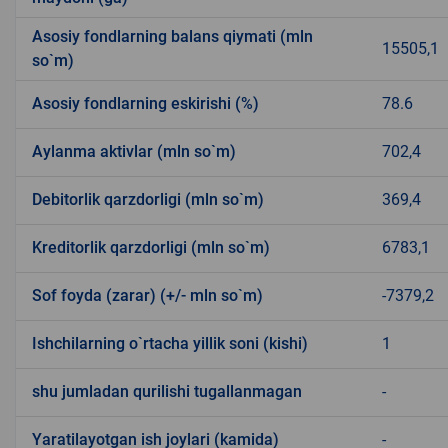
Asosiy fondlarning balans qiymati (mln
15505,1
so`m)
Asosiy fondlarning eskirishi (%)
78.6
Aylanma aktivlar (mln so`m)
702,4
Debitorlik qarzdorligi (mln so`m)
369,4
Kreditorlik qarzdorligi (mln so`m)
6783,1
Sof foyda (zarar) (+/- mln so`m)
-7379,2
Ishchilarning o`rtacha yillik soni (kishi)
1
shu jumladan qurilishi tugallanmagan
-
Yaratilayotgan ish joylari (kamida)
-