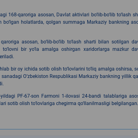
i 168-qaroriga asosan, Davlat aktivlari bo‘lib-bo‘lib to‘lash sh
am bo‘lgan holatlarda, qolgan summaga Markaziy bankning aso
roriga asosan, bo‘lib-bo‘lib to‘lash sharti bilan sotilgan da
i to‘lovni bir yo‘la amalga oshirgan xaridorlarga mazkur da
riladi.
b bir oy ichida sotib olish to‘lovlarini to‘liq amalga oshirsa, s
n sanadagi O‘zbekiston Respublikasi Markaziy bankning yillik q
i.
-yildagi PF-67-son Farmoni 1-ilovasi 24-bandi talablariga as
ari sotib olish to‘lovlariga chegirma qo‘llanilmasligi belgilangan