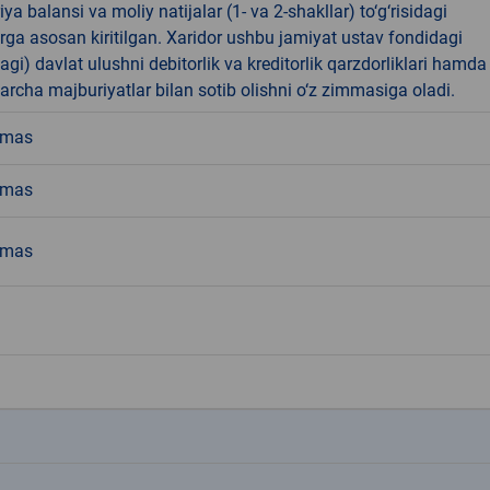
ya balansi va moliy natijalar (1- va 2-shakllar) to‘g‘risidagi
rga asosan kiritilgan. Xaridor ushbu jamiyat ustav fondidagi
dagi) davlat ulushni debitorlik va kreditorlik qarzdorliklari hamda
rcha majburiyatlar bilan sotib olishni o‘z zimmasiga oladi.
emas
emas
emas
k