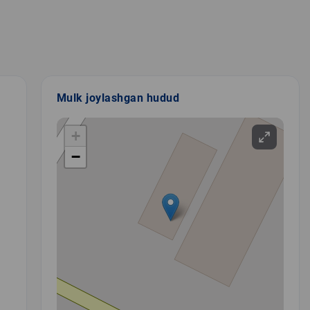
Mulk joylashgan hudud
+
−