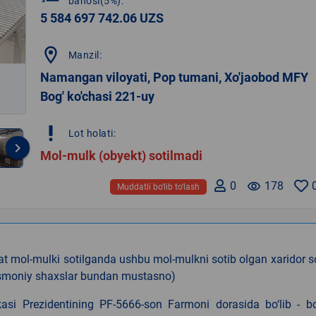
bahosi(5%):
5 584 697 742.06 UZS
location_on
Manzil:
Namangan viloyati, Pop tumani, Xo'jaobod MFY
Bog' ko'chasi 221-uy
priority_high
Lot holati:
keyboard_arrow_right
Mol-mulk (obyekt) sotilmadi
0
remove_red_eye
178
Muddatli bo‘lib to‘lash
t mol-mulki sotilganda ushbu mol-mulkni sotib olgan xaridor s
 jismoniy shaxslar bundan mustasno)
kasi Prezidentining PF-5666-son Farmoni dorasida bo‘lib - bo