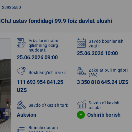
23926680
ChJ ustav fondidagi 99.9 foiz davlat ulushi
Arizalarni qabul
Savdo boshlanish
qilishning oxirgi
vaqti:
muddati:
25.06.2026 10:00
25.06.2026 09:00
Zakalat puli miqdori
Boshlang‘ich narxi:
(3%)
:
111 693 954 841.25
3 350 818 645.24 UZS
UZS
Savdo o‘tkazish
Savdo o‘tkazish turi:
uslubi:
Auksion
Oshirib borish
Birinchi qadam
format_list_numbered