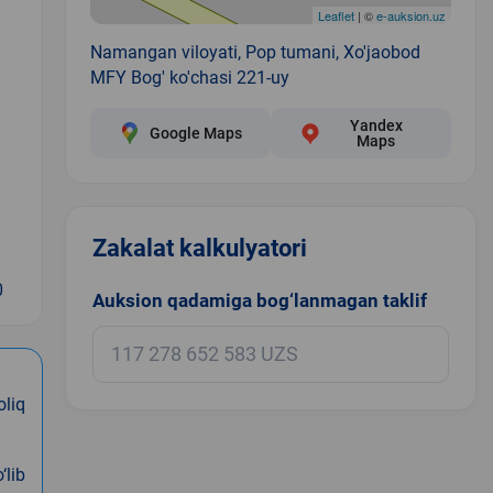
Leaflet
| ©
e-auksion.uz
Namangan viloyati, Pop tumani, Xo'jaobod
MFY Bog' ko'chasi 221-uy
Yandex
Google Maps
Maps
Zakalat kalkulyatori
0
Auksion qadamiga bog‘lanmagan taklif
oliq
‘lib