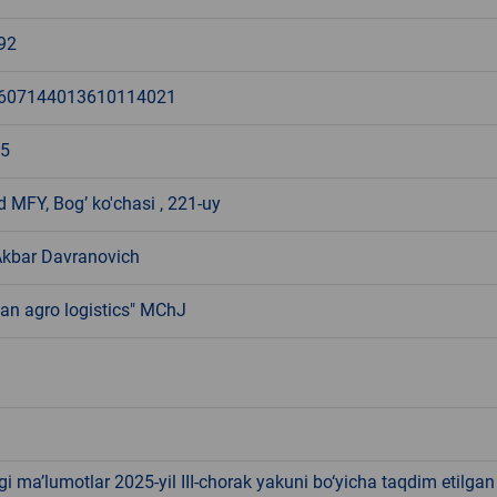
92
607144013610114021
95
 MFY, Bogʼ ko'chasi , 221-uy
Akbar Davranovich
n agro logistics" MChJ
i ma’lumotlar 2025-yil III-chorak yakuni bo‘yicha taqdim etilgan