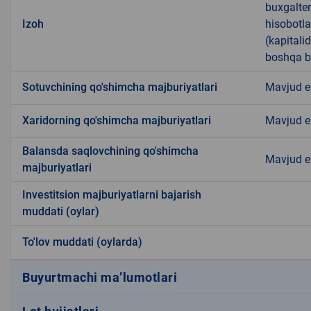
buxgalteri
Izoh
hisobotla
(kapitali
boshqa ba
Sotuvchining qo'shimcha majburiyatlari
Mavjud 
Xaridorning qo'shimcha majburiyatlari
Mavjud 
Balansda saqlovchining qo'shimcha
Mavjud 
majburiyatlari
Investitsion majburiyatlarni bajarish
muddati (oylar)
To'lov muddati (oylarda)
Buyurtmachi ma’lumotlari