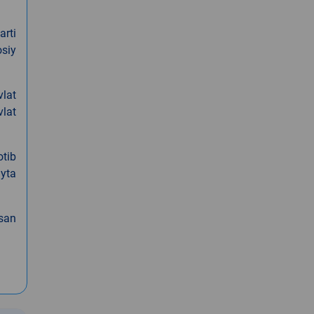
arti
siy
vlat
vlat
otib
ayta
osan
.