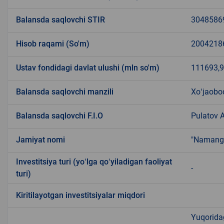
Balansda saqlovchi STIR
3048586
Hisob raqami (So'm)
2004218
Ustav fondidagi davlat ulushi (mln so'm)
111693,
Balansda saqlovchi manzili
Xoʻjaobod
Balansda saqlovchi F.I.O
Pulatov 
Jamiyat nomi
"Namanga
Investitsiya turi (yoʻlga qoʻyiladigan faoliyat
-
turi)
Kiritilayotgan investitsiyalar miqdori
Yuqoridag