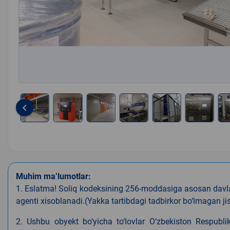
keyboard_arrow_left
Item
1
of
26
Muhim ma’lumotlar:
1. Eslatma! Soliq kodeksining 256-moddasiga asosan davla
agenti xisoblanadi.(Yakka tartibdagi tadbirkor bo‘lmagan
2. Ushbu obyekt bo‘yicha to‘lovlar O‘zbekiston Respubli