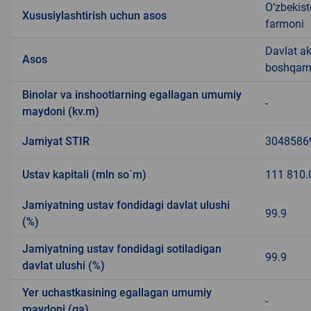
O‘zbekist
Xususiylashtirish uchun asos
farmoni
Davlat ak
Asos
boshqarma
Binolar va inshootlarning egallagan umumiy
-
maydoni (kv.m)
Jamiyat STIR
3048586
Ustav kapitali (mln so`m)
111 810.
Jamiyatning ustav fondidagi davlat ulushi
99.9
(%)
Jamiyatning ustav fondidagi sotiladigan
99.9
davlat ulushi (%)
Yer uchastkasining egallagan umumiy
-
maydoni (ga)