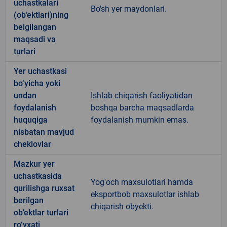
uchastkalari
Bo'sh yer maydonlari.
(ob’ektlari)ning
belgilangan
maqsadi va
turlari
Yer uchastkasi
bo‘yicha yoki
undan
Ishlab chiqarish faoliyatidan
foydalanish
boshqa barcha maqsadlarda
huquqiga
foydalanish mumkin emas.
nisbatan mavjud
cheklovlar
Mazkur yer
uchastkasida
Yog'och maxsulotlari hamda
qurilishga ruxsat
eksportbob maxsulotlar ishlab
berilgan
chiqarish obyekti.
ob’ektlar turlari
ro‘yxati