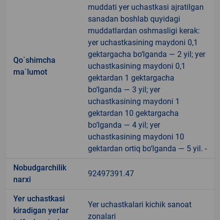
muddati yer uchastkasi ajratilgan
sanadan boshlab quyidagi
muddatlardan oshmasligi kerak:
yer uchastkasining maydoni 0,1
gektargacha bo‘lganda — 2 yil; yer
Qo`shimcha
uchastkasining maydoni 0,1
ma`lumot
gektardan 1 gektargacha
bo‘lganda — 3 yil; yer
uchastkasining maydoni 1
gektardan 10 gektargacha
bo‘lganda — 4 yil; yer
uchastkasining maydoni 10
gektardan ortiq bo‘lganda — 5 yil. -
Nobudgarchilik
92497391.47
narxi
Yer uchastkasi
Yer uchastkalari kichik sanoat
kiradigan yerlar
zonalari