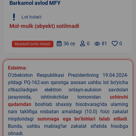
Barkamol avlod MFY
priority_high
Lot holati:
Mol-mulk (obyekt) sotilmadi
36 oy
0
remove_red_eye
81
0
Muddatli bo‘lib to‘lash
Eslatma:
O‘zbekiston Respublikasi Prezidentining 19.04.2024-
yildagi PQ-162-son qaroriga asosan ushbu lot bo‘yicha
o‘tkaziladigan elektron onlayn-auksion savdolari
jarayonida, ishtirokchilar tomonidan
uchinchi
qadamdan
boshlab shaxsiy hisobvarag‘ida ularning
narx taklifiga nisbatan amaldagi (10.0) foizi zakalat
miqdoridagi
summaga ega bo‘lishlari talab etiladi
.
Bunda, ushbu mablag‘lar zakalat sifatida hisobga
olinadi.