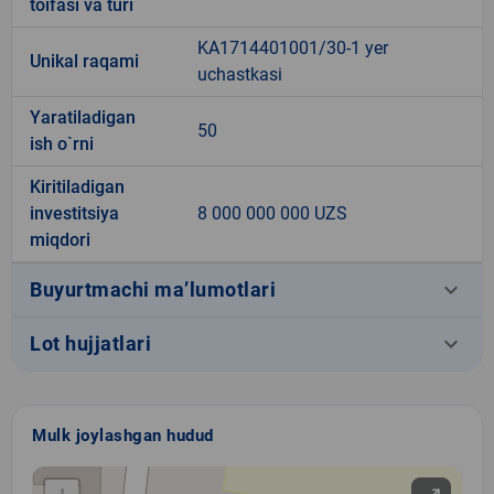
toifasi va turi
KA1714401001/30-1 yer
Unikal raqami
uchastkasi
Yaratiladigan
50
ish o`rni
Kiritiladigan
investitsiya
8 000 000 000 UZS
miqdori
keyboard_arrow_down
Buyurtmachi ma’lumotlari
keyboard_arrow_down
Lot hujjatlari
Mulk joylashgan hudud