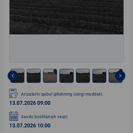
keyboard_arrow_left
keyboard_arrow_right
Item
1
Arizalarni qabul qilishning oxirgi muddati:
of
13.07.2026 09:00
7
Savdo boshlanish vaqti:
13.07.2026 10:00