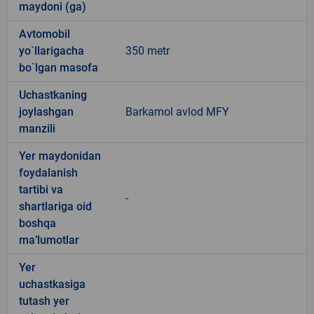
maydoni (ga)
Avtomobil
yo`llarigacha
350 metr
bo`lgan masofa
Uchastkaning
joylashgan
Barkamol avlod MFY
manzili
Yer maydonidan
foydalanish
tartibi va
-
shartlariga oid
boshqa
ma’lumotlar
Yer
uchastkasiga
tutash yer