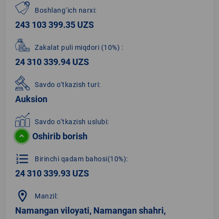
Boshlang‘ich narxi:
243 103 399.35 UZS
Zakalat puli miqdori
(10%)
:
24 310 339.94 UZS
Savdo o‘tkazish turi:
Auksion
Savdo o‘tkazish uslubi:
Oshirib borish
format_list_numbered
Birinchi qadam bahosi(10%):
24 310 339.93 UZS
location_on
Manzil:
Namangan viloyati, Namangan shahri,