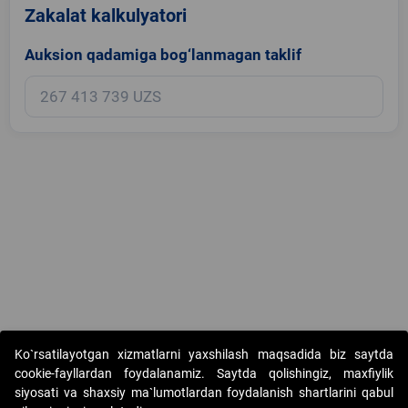
Zakalat kalkulyatori
Auksion qadamiga bog‘lanmagan taklif
Copyright © 2017-2026. "Elektron onlayn-auksionlarni tashkil etish"
Ko`rsatilayotgan xizmatlarni yaxshilash maqsadida biz saytda
AJ. Barcha huquqlar himoyalangan
cookie-fayllardan foydalanamiz. Saytda qolishingiz, maxfiylik
siyosati va shaxsiy ma`lumotlardan foydalanish shartlarini qabul