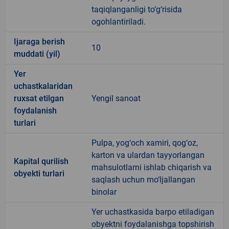
taqiqlanganligi to‘g‘risida
ogohlantiriladi.
Ijaraga berish
10
muddati (yil)
Yer
uchastkalaridan
ruxsat etilgan
Yengil sanoat
foydalanish
turlari
Pulpa, yog‘och xamiri, qog‘oz,
karton va ulardan tayyorlangan
Kapital qurilish
mahsulotlarni ishlab chiqarish va
obyekti turlari
saqlash uchun mo‘ljallangan
binolar
Yer uchastkasida barpo etiladigan
obyektni foydalanishga topshirish