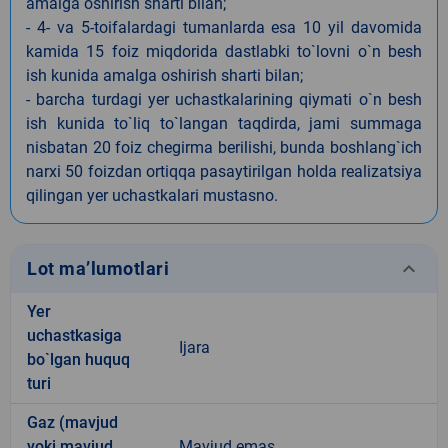
amalga oshirish sharti bilan;
- 4- va 5-toifalardagi tumanlarda esa 10 yil davomida
kamida 15 foiz miqdorida dastlabki to`lovni o`n besh
ish kunida amalga oshirish sharti bilan;
- barcha turdagi yer uchastkalarining qiymati o`n besh
ish kunida to`liq to`langan taqdirda, jami summaga
nisbatan 20 foiz chegirma berilishi, bunda boshlang`ich
narxi 50 foizdan ortiqqa pasaytirilgan holda realizatsiya
qilingan yer uchastkalari mustasno.
keyboard_arrow_down
Lot ma’lumotlari
Yer
uchastkasiga
Ijara
bo`lgan huquq
turi
Gaz (mavjud
yoki mavjud
Mavjud emas