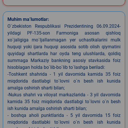
Muhim ma’lumotlar:
O`zbekiston Respublikasi Prezidentining 06.09.2024-
yildagi PF-135-son Farmoniga asosan qishloq
xo`jaligiga mo`ljallanmagan yer uchastkalarini mulk
huquqi yoki ijara huquqi asosida sotib olish qiymatini
quyidagi shartlarda har oyda teng ulushlarda, qoldiq
summaga Markaziy bankning asosiy stavkasida foiz
hisoblagan holda bo`lib-bo`lib to`lashga beriladi:
-Toshkent shahrida - 1 yil davomida kamida 35 foiz
miqdorida dastlabgi to`lovni o`n besh ish kunida
amalga oshirish sharti bilan;
-Nukus shahri va viloyat markazlarida - 3 yil davomida
kamida 35 foiz miqdorida dastlabgi to`lovni o`n besh
ish kunida amalga oshirish sharti bilan;
- boshqa aholi punktlarida - 5 yil davomida 15 foiz
miqdorida dastlabki to`lovni o`n besh ish kunida