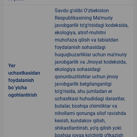
Savdo g‘olibi O‘zbekiston
Respublikasining Ma’muriy
javobgarlik to‘g‘risidagi kodeksida,
ekologiya, atrof-muhitni
muhofaza qilish va tabiatdan
foydalanish sohasidagi
huquqbuzarliklar uchun ma’muriy
javobgarlik va Jinoyat kodeksida,
Yer
ekologiya sohasidagi
uchastkasidan
qonunbuzilishlar uchun jinoiy
foydalanish
javobgarlik belgilanganligi
bo`yicha
to‘g‘risida, shu jumladan er
ogohlantirish
uchastkasi huhudidagi daraxtlar,
butalar, boshqa o‘simliklar va
nihollarni qonunga xilof ravishda
kesish, kundakov qilish,
shikastlantirish, yo‘q qilish yoki
boshqa joyga ko‘chirib o‘tkazish