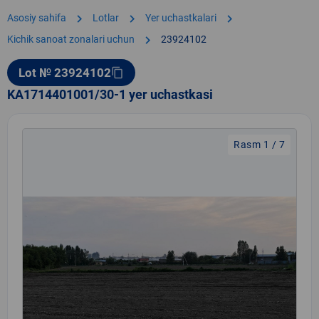
chevron_right
chevron_right
chevron_right
Asosiy sahifa
Lotlar
Yer uchastkalari
chevron_right
Kichik sanoat zonalari uchun
23924102
Lot № 23924102
content_copy
KA1714401001/30-1 yer uchastkasi
Rasm 1 / 7