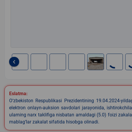
keyboard_arrow_left
Item
1
of
7
Eslatma:
O‘zbekiston Respublikasi Prezidentining 19.04.2024-yild
elektron onlayn-auksion savdolari jarayonida, ishtirokchi
ularning narx taklifiga nisbatan amaldagi (5.0) foizi zaka
mablag‘lar zakalat sifatida hisobga olinadi.