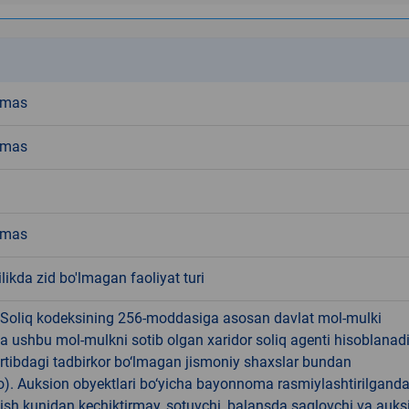
k
emas
emas
emas
ikda zid bo'lmagan faoliyat turi
 Soliq kodeksining 256-moddasiga asosan davlat mol-mulki
a ushbu mol-mulkni sotib olgan xaridor soliq agenti hisoblanad
rtibdagi tadbirkor bo‘lmagan jismoniy shaxslar bundan
). Auksion obyektlari bo‘yicha bayonnoma rasmiylashtirilgand
 ish kunidan kechiktirmay, sotuvchi, balansda saqlovchi va auks