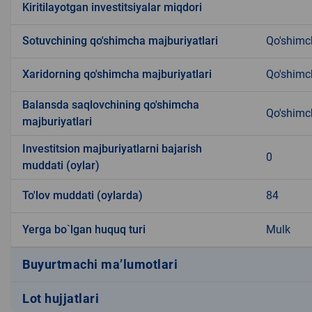
Kiritilayotgan investitsiyalar miqdori
Sotuvchining qo'shimcha majburiyatlari
Qo'shimc
Xaridorning qo'shimcha majburiyatlari
Qo'shimc
Balansda saqlovchining qo'shimcha
Qo'shimc
majburiyatlari
Investitsion majburiyatlarni bajarish
0
muddati (oylar)
To'lov muddati (oylarda)
84
Yerga bo`lgan huquq turi
Mulk
Buyurtmachi ma’lumotlari
Lot hujjatlari