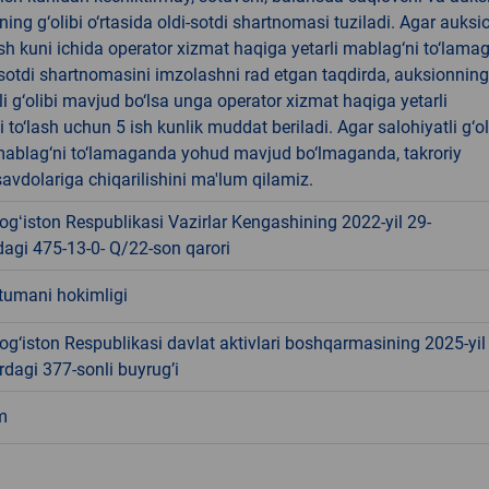
ning g‘olibi o‘rtasida oldi-sotdi shartnomasi tuziladi. Agar auksi
 ish kuni ichida operator xizmat haqiga yetarli mablag‘ni to‘lama
-sotdi shartnomasini imzolashni rad etgan taqdirda, auksionning
li g‘olibi mavjud bo‘lsa unga operator xizmat haqiga yetarli
 to‘lash uchun 5 ish kunlik muddat beriladi. Agar salohiyatli g‘ol
ablag‘ni to‘lamaganda yohud mavjud bo‘lmaganda, takroriy
avdolariga chiqarilishini ma'lum qilamiz.
gʻiston Respublikasi Vazirlar Kengashining 2022-yil 29-
agi 475-13-0- Q/22-son qarori
tumani hokimligi
g‘iston Respublikasi davlat aktivlari boshqarmasining 2025-yil
dagi 377-sonli buyrug’i
m