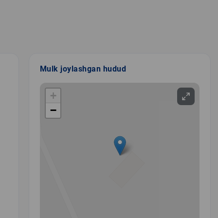
Mulk joylashgan hudud
+
−