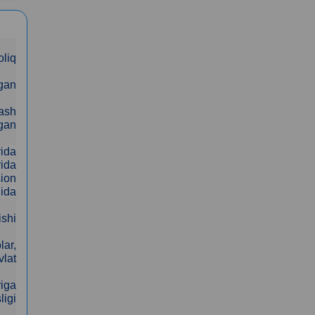
oliq
lgan
lash
rgan
rida
rida
sion
hida
shi
lar,
vlat
riga
ligi