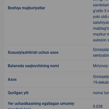
savdolari
Boshqa majburiyatlar
g‘olibi 5
yoki oldi
salohiyat
mablag‘ni
mazkur m
auksion s
Qoraqalpo
Xususiylashtirish uchun asos
sentyabrd
Balansda saqlovchining nomi
Mo‘ynoq 
Qoraqalpo
Asos
19-dekabr
Qurilgan yili
noma`lu
Yer uchastkasining egallagan umumiy
0.038