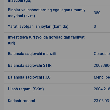
maydoni (ga)
Binolar va inshootlarning egallagan umumiy
380
maydoni (kv.m)
Yaratilayotgan ish joylari (kamida)
0
Investitsiya turi (yoʻlga qoʻyiladigan faoliyat
turi)
Balansda saqlovchi manzili
Qoraqalpo
Balansda saqlovchi STIR
2009380
Balansda saqlovchi F.I.O
Menglibe
Hisob raqami (So'm)
2004 218
Kadastr raqami
23:05:03