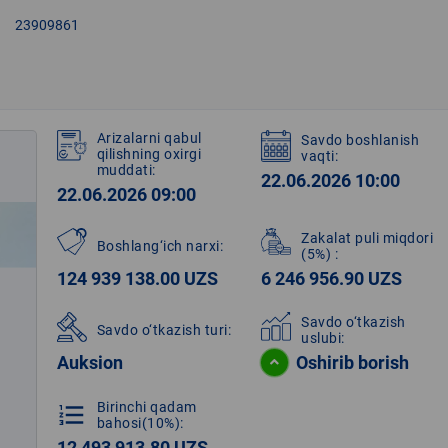
right
23909861
Arizalarni qabul
Savdo boshlanish
qilishning oxirgi
vaqti:
muddati:
22.06.2026 10:00
22.06.2026 09:00
Zakalat puli miqdori
Boshlang‘ich narxi:
(5%)
:
124 939 138.00 UZS
6 246 956.90 UZS
Savdo o‘tkazish
Savdo o‘tkazish turi:
uslubi:
Auksion
Oshirib borish
Birinchi qadam
format_list_numbered
bahosi(10%):
12 493 913.80 UZS