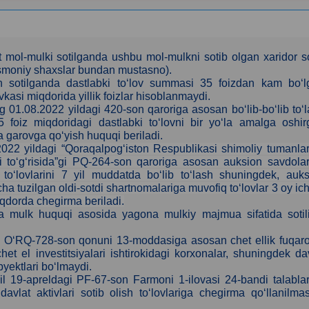
mol-mulki sotilganda ushbu mol-mulkni sotib olgan xaridor s
jismoniy shaxslar bundan mustasno).
bilan sotilganda dastlabki to‘lov summasi 35 foizdan kam bo‘
asi miqdorida yillik foizlar hisoblanmaydi.
 01.08.2022 yildagi 420-son qaroriga asosan bo‘lib-bo‘lib to‘
35 foiz miqdoridagi dastlabki to‘lovni bir yo‘la amalga oshi
ida garovga qo‘yish huquqi beriladi.
2022 yildagi “Qoraqalpog‘iston Respublikasi shimoliy tumanla
lari to‘g‘risida”gi PQ-264-son qaroriga asosan auksion savdola
 to‘lovlarini 7 yil muddatda bo‘lib to‘lash shuningdek, auk
ha tuzilgan oldi-sotdi shartnomalariga muvofiq to‘lovlar 3 oy ic
iqdorda chegirma beriladi.
ga mulk huquqi asosida yagona mulkiy majmua sifatida sotili
i O‘RQ-728-son qonuni 13-moddasiga asosan сhet ellik fuqaro
het el investitsiyalari ishtirokidagi korxonalar, shuningdek da
byektlari bo‘lmaydi.
il 19-apreldagi PF-67-son Farmoni 1-ilovasi 24-bandi talabla
vlat aktivlari sotib olish to‘lovlariga chegirma qo‘llanilmas