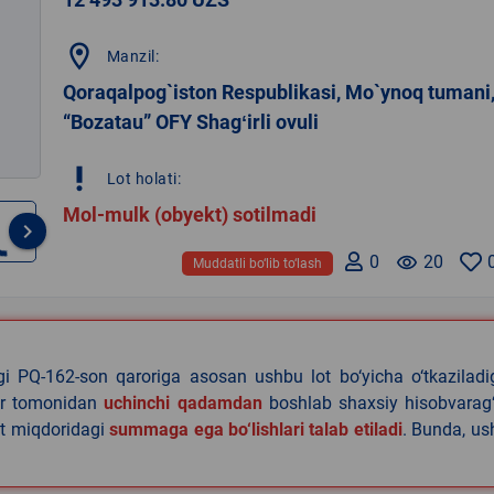
location_on
Manzil:
Qoraqalpog`iston Respublikasi, Mo`ynoq tumani
“Bozatau” OFY Shagʻirli ovuli
priority_high
Lot holati:
Mol-mulk (obyekt) sotilmadi
keyboard_arrow_right
0
remove_red_eye
20
Muddatli bo‘lib to‘lash
agi PQ-162-son qaroriga asosan ushbu lot bo‘yicha o‘tkazilad
lar tomonidan
uchinchi qadamdan
boshlab shaxsiy hisobvarag‘
lat miqdoridagi
summaga ega bo‘lishlari talab etiladi
. Bunda, u