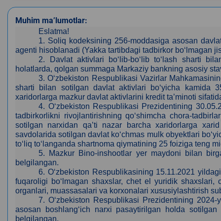
Muhim ma’lumotlar:
Eslatma!
1.
Soliq kodeksining 256-moddasiga asosan davlat 
agenti hisoblanadi (Yakka tartibdagi tadbirkor bo‘lmagan 
2.
Davlat aktivlari bo‘lib-bo‘lib to‘lash sharti 
holatlarda, qolgan summaga Markaziy bankning asosiy stavk
3
. O‘zbekiston Respublikasi Vazirlar Mahkamasining
sharti bilan sotilgan davlat aktivlari bo‘yicha kamida 
xaridorlarga mazkur davlat aktivlarini kredit ta’minoti sifat
4.
O‘zbekiston Respublikasi Prezidentining 30.05.
tadbirkorlikni rivojlantirishning qo‘shimcha chora-tadbir
sotilgan narxidan qa’ti nazar barcha xaridorlarga xarid
savdolarida sotilgan davlat ko‘chmas mulk obyektlari bo‘yic
to‘liq to‘langanda shartnoma qiymatining 25 foiziga teng m
5. Mazkur Bino-inshootlar yer maydoni bilan bir
belgilangan.
6. O‘zbekiston Respublikasining 15.11.2021 yildag
fuqaroligi bo‘lmagan shaxslar, chet el yuridik shaxslari, c
organlari, muassasalari va korxonalari xususiylashtirish su
7.
O‘zbekiston Respublikasi Prezidentining 2024-y
asosan boshlang‘ich narxi pasaytirilgan holda sotilgan da
belgilangan.