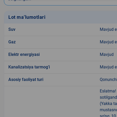
Lot ma’lumotlari
Suv
Mavjud 
Gaz
Mavjud 
Elektr energiyasi
Mavjud
Kanalizatsiya tarmogʼi
Mavjud 
Аsosiy faoliyat turi
Qonunchil
Eslatma!
sotilgand
(Yakka ta
mustasno
so‘ng, 10