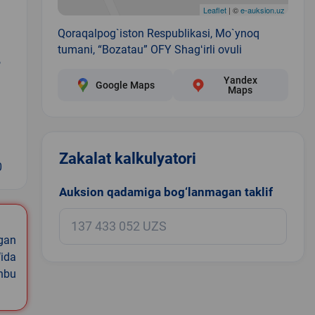
Leaflet
| ©
e-auksion.uz
Qoraqalpog`iston Respublikasi, Mo`ynoq
tumani, “Bozatau” OFY Shagʻirli ovuli
,
Yandex
Google Maps
Maps
Zakalat kalkulyatori
0
Auksion qadamiga bog‘lanmagan taklif
igan
ida
shbu