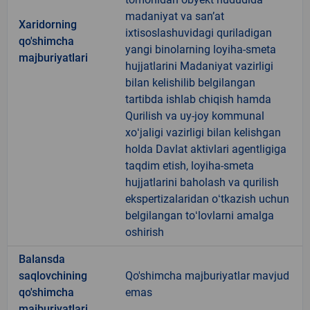
madaniyat va sanʼat
Xaridorning
ixtisoslashuvidagi quriladigan
qo'shimcha
yangi binolarning loyiha-smeta
majburiyatlari
hujjatlarini Madaniyat vazirligi
bilan kelishilib belgilangan
tartibda ishlab chiqish hamda
Qurilish va uy-joy kommunal
xoʻjaligi vazirligi bilan kelishgan
holda Davlat aktivlari agentligiga
taqdim etish, loyiha-smeta
hujjatlarini baholash va qurilish
ekspertizalaridan oʻtkazish uchun
belgilangan toʻlovlarni amalga
oshirish
Balansda
saqlovchining
Qo'shimcha majburiyatlar mavjud
qo'shimcha
emas
majburiyatlari