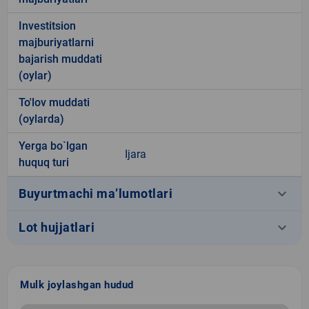
Investitsion
majburiyatlarni
bajarish muddati
(oylar)
To'lov muddati
(oylarda)
Yerga bo`lgan
Ijara
huquq turi
keyboard_arrow_down
Buyurtmachi ma’lumotlari
keyboard_arrow_down
Lot hujjatlari
Mulk joylashgan hudud