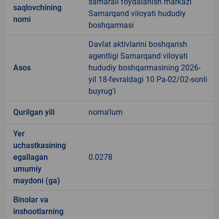
samarali foydalanish markazi
saqlovchining
Samarqand viloyati hududiy
nomi
boshqarmasi
Davlat aktivlarini boshqarish
agentligi Samarqand viloyati
Asos
hududiy boshqarmasining 2026-
yil 18-fevraldagi 10 Pa-02/02-sonli
buyrug'i
Qurilgan yili
noma'lum
Yer
uchastkasining
egallagan
0.0278
umumiy
maydoni (ga)
Binolar va
inshootlarning