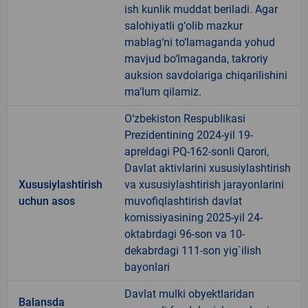
ish kunlik muddat beriladi. Agar
salohiyatli g‘olib mazkur
mablag‘ni to‘lamaganda yohud
mavjud bo‘lmaganda, takroriy
auksion savdolariga chiqarilishini
ma'lum qilamiz.
O‘zbekiston Respublikasi
Prezidentining 2024-yil 19-
apreldagi PQ-162-sonli Qarori,
Davlat aktivlarini xususiylashtirish
Xususiylashtirish
va xususiylashtirish jarayonlarini
uchun asos
muvofiqlashtirish davlat
komissiyasining 2025-yil 24-
oktabrdagi 96-son va 10-
dekabrdagi 111-son yig`ilish
bayonlari
Davlat mulki obyektlaridan
Balansda