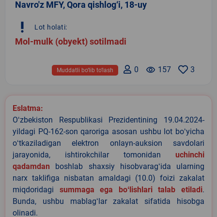
Navro'z MFY, Qora qishlog‘i, 18-uy
priority_high
Lot holati:
Mol-mulk (obyekt) sotilmadi
0
remove_red_eye
157
3
Muddatli bo‘lib to‘lash
Eslatma:
Oʻzbekiston Respublikasi Prezidentining 19.04.2024-
yildagi PQ-162-son qaroriga asosan ushbu lot boʻyicha
oʻtkaziladigan elektron onlayn-auksion savdolari
jarayonida, ishtirokchilar tomonidan
uchinchi
qadamdan
boshlab shaxsiy hisobvaragʻida ularning
narx taklifiga nisbatan amaldagi (10.0) foizi zakalat
miqdoridagi
summaga ega boʻlishlari talab etiladi
.
Bunda, ushbu mablagʻlar zakalat sifatida hisobga
olinadi.