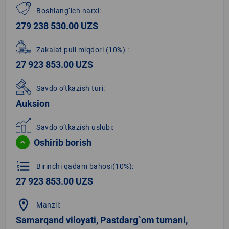
Boshlang‘ich narxi:
279 238 530.00 UZS
Zakalat puli miqdori
(10%)
:
27 923 853.00 UZS
Savdo o‘tkazish turi:
Auksion
Savdo o‘tkazish uslubi:
Oshirib borish
format_list_numbered
Birinchi qadam bahosi(10%):
27 923 853.00 UZS
location_on
Manzil:
Samarqand viloyati, Pastdarg`om tumani,