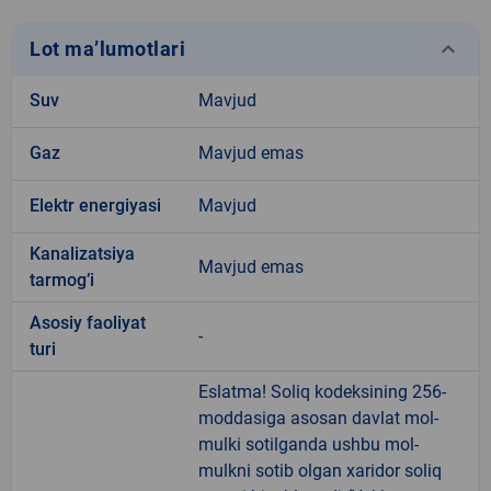
keyboard_arrow_down
Lot ma’lumotlari
Suv
Mavjud
Gaz
Mavjud emas
Elektr energiyasi
Mavjud
Kanalizatsiya
Mavjud emas
tarmogʼi
Аsosiy faoliyat
-
turi
Eslatma! Soliq kodeksining 256-
moddasiga asosan davlat mol-
mulki sotilganda ushbu mol-
mulkni sotib olgan xaridor soliq