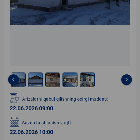
keyboard_arrow_left
keyboard_arrow_right
Item
1
Arizalarni qabul qilishning oxirgi muddati:
of
22.06.2026 09:00
5
Savdo boshlanish vaqti:
22.06.2026 10:00