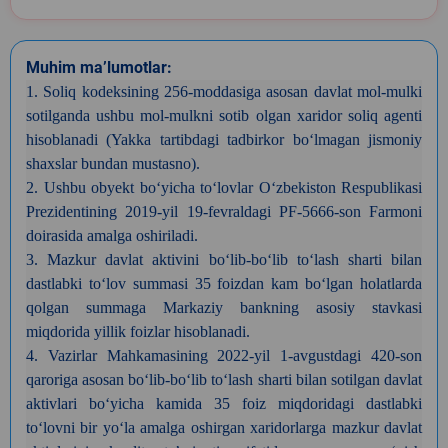
Muhim ma’lumotlar:
1. Soliq
kodeksining 256-moddasiga asosan davlat mol-mulki
sotilganda ushbu mol-mulkni
sotib olgan xaridor soliq agenti
hisoblanadi (Yakka tartibdagi tadbirkor
bo‘lmagan jismoniy
shaxslar bundan mustasno).
2. Ushbu
obyekt bo‘yicha to‘lovlar O‘zbekiston Respublikasi
Prezidentining 2019-yil
19-fevraldagi PF-5666-son Farmoni
doirasida amalga oshiriladi.
3.
Mazkur davlat aktivini bo‘lib-bo‘lib to‘lash sharti bilan
dastlabki to‘lov
summasi 35 foizdan kam bo‘lgan holatlarda
qolgan summaga Markaziy bankning
asosiy stavkasi
miqdorida yillik foizlar hisoblanadi.
4.
Vazirlar Mahkamasining 2022-yil 1-avgustdagi 420-son
qaroriga asosan
bo‘lib-bo‘lib to‘lash sharti bilan sotilgan davlat
aktivlari bo‘yicha kamida 35
foiz miqdoridagi dastlabki
to‘lovni bir yo‘la amalga oshirgan xaridorlarga
mazkur davlat