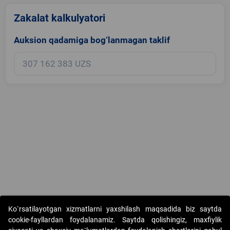
Zakalat kalkulyatori
Auksion qadamiga bog‘lanmagan taklif
Copyright © 2017-2026. "Elektron onlayn-auksionlarni tashkil etish"
Ko`rsatilayotgan xizmatlarni yaxshilash maqsadida biz saytda
AJ. Barcha huquqlar himoyalangan
cookie-fayllardan foydalanamiz. Saytda qolishingiz, maxfiylik