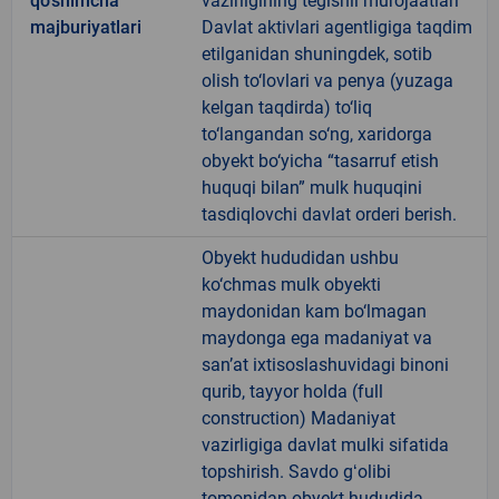
qo'shimcha
vazirligining tegishli murojaatlari
majburiyatlari
Davlat aktivlari agentligiga taqdim
etilganidan shuningdek, sotib
olish to‘lovlari va penya (yuzaga
kelgan taqdirda) to‘liq
to‘langandan so‘ng, xaridorga
obyekt bo‘yicha “tasarruf etish
huquqi bilan” mulk huquqini
tasdiqlovchi davlat orderi berish.
Obyekt hududidan ushbu
ko‘chmas mulk obyekti
maydonidan kam bo‘lmagan
maydonga ega madaniyat va
san’at ixtisoslashuvidagi binoni
qurib, tayyor holda (full
construction) Madaniyat
vazirligiga davlat mulki sifatida
topshirish. Savdo gʻolibi
tomonidan obyekt hududida