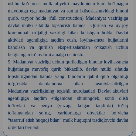
ushbu
ko‘chmas mulk obyekti maydonidan kam bo‘lmagan
maydonga ega madaniyat va san’at
ixtisoslashuvidagi binoni
qurib, tayyor holda (full construction) Madaniyat
vazirligiga
davlat mulki sifatida topshirish hamda Qurilish va
uy-joy
kommunal xoʻjaligi vazirligi bilan kelishgan holda Davlat
aktivlari
agentligiga taqdim etish, loyiha-smeta hujjatlarini
baholash va qurilish
ekspertizalaridan oʻtkazish uchun
belgilangan toʻlovlarni amalga oshirish.
9. Madaniyat
vazirligi uchun quriladigan binolar loyiha-smeta
hujjatlariga muvofiq qurib
bitkazilib, davlat mulki sifatida
topshirilgandan hamda yangi binolarni qabul
qilib olganligi
to‘g‘risida dalolatnoma bilan rasmiylashtirilgan
Madaniyat
vazirligining tegishli murojaatlari Davlat aktivlari
agentligiga taqdim
etilganidan shuningdek, sotib olish
to‘lovlari va penya (yuzaga kelgan
taqdirda) to‘liq
to‘langandan so‘ng, xaridorlarga obyektlar bo‘yicha
“tasarruf
etish huquqi bilan” mulk huquqini tasdiqlovchi davlat
orderlari beriladi.