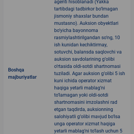
agenti hisoblanadi (Yakka
tartibdagi tadbirkor bo‘lmagan
jismoniy shaxslar bundan
mustasno). Auksion obyektlari
bo‘yicha bayonnoma
rasmiylashtirilgandan so‘ng, 10
ish kunidan kechiktirmay,
sotuvchi, balansda saqlovchi va
auksion savdolarining g‘olibi
o‘rtasida oldi-sotdi shartnomasi
Boshqa
tuziladi. Agar auksion g‘olibi 5 ish
majburiyatlar
kuni ichida operator xizmat
haqiga yetarli mablag‘ni
to‘lamagan yoki oldi-sotdi
shartnomasini imzolashni rad
etgan taqdirda, auksionning
salohiyatli g‘olibi mavjud bo‘lsa
unga operator xizmat haqiga
yetarli mablag‘ni to‘lash uchun 5