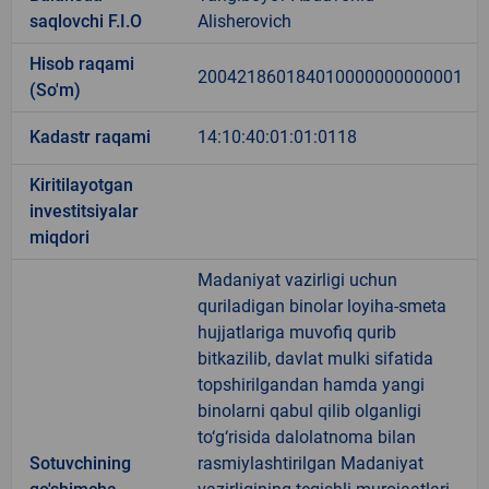
saqlovchi F.I.O
Alisherovich
Hisob raqami
200421860184010000000000001
(So'm)
Kadastr raqami
14:10:40:01:01:0118
Kiritilayotgan
investitsiyalar
miqdori
Madaniyat vazirligi uchun
quriladigan binolar loyiha-smeta
hujjatlariga muvofiq qurib
bitkazilib, davlat mulki sifatida
topshirilgandan hamda yangi
binolarni qabul qilib olganligi
to‘g‘risida dalolatnoma bilan
Sotuvchining
rasmiylashtirilgan Madaniyat