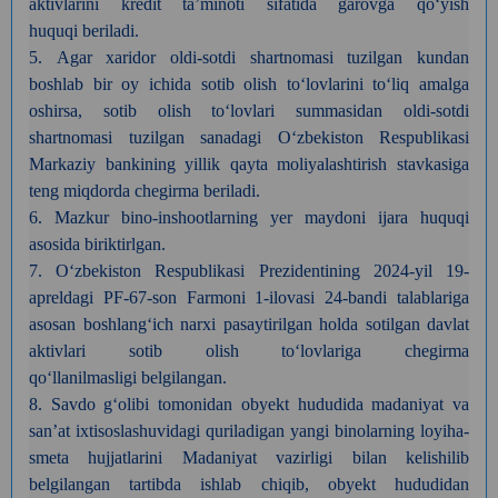
aktivlarini kredit ta’minoti sifatida garovga qo‘yish
huquqi
beriladi.
5.
Agar xaridor oldi-sotdi shartnomasi tuzilgan kundan
boshlab bir oy ichida sotib
olish to‘lovlarini to‘liq amalga
oshirsa, sotib olish to‘lovlari summasidan
oldi-sotdi
shartnomasi tuzilgan sanadagi O‘zbekiston Respublikasi
Markaziy
bankining yillik qayta moliyalashtirish stavkasiga
teng miqdorda chegirma
beriladi.
6. Mazkur
bino-inshootlarning yer maydoni ijara huquqi
asosida biriktirlgan.
7. O‘zbekiston
Respublikasi Prezidentining 2024-yil 19-
apreldagi PF-67-son Farmoni 1-ilovasi
24-bandi talablariga
asosan boshlang‘ich narxi pasaytirilgan holda sotilgan
davlat
aktivlari sotib olish to‘lovlariga chegirma
qo‘llanilmasligi
belgilangan.
8. Savdo
gʻolibi tomonidan obyekt hududida madaniyat va
sanʼat ixtisoslashuvidagi
quriladigan yangi binolarning loyiha-
smeta hujjatlarini Madaniyat vazirligi
bilan kelishilib
belgilangan tartibda ishlab chiqib, obyekt hududidan