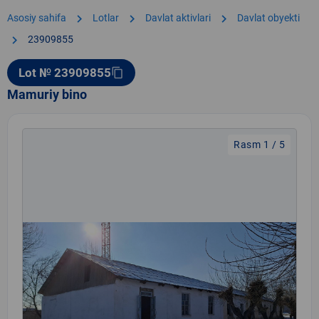
chevron_right
chevron_right
chevron_right
Asosiy sahifa
Lotlar
Davlat aktivlari
Davlat obyekti
chevron_right
23909855
Lot № 23909855
content_copy
Mamuriy bino
Rasm 1 / 5