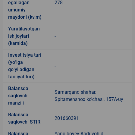
egallagan
278
umumiy
maydoni (kv.m)
Yaratilayotgan
ish joylari
-
(kamida)
Investitsiya turi
(yoʻlga
-
qoʻyiladigan
faoliyat turi)
Balansda
Samarqand shahar,
saqlovchi
Spitamenshox ko'chasi, 157A-uy
manzili
Balansda
201660391
saqlovchi STIR
Balansda
Yangiboyev Abduvohid